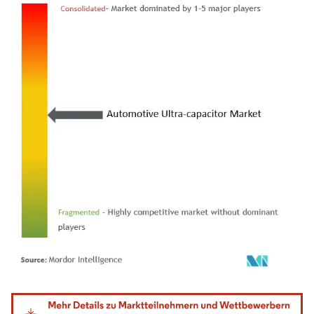
Bild © Mordor Intelligence. Wiederverwendung erfordert Namensnennung gemäß