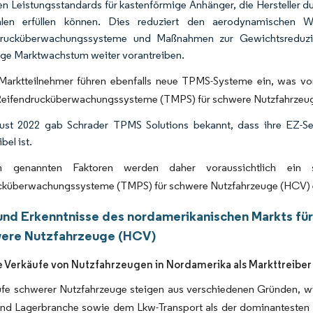
n Leistungsstandards für kastenförmige Anhänger, die Hersteller 
len erfüllen können. Dies reduziert den aerodynamischen Wi
drucküberwachungssysteme und Maßnahmen zur Gewichtsreduzie
ige Marktwachstum weiter vorantreiben.
Marktteilnehmer führen ebenfalls neue TPMS-Systeme ein, was vo
 Reifendrucküberwachungssysteme (TMPS) für schwere Nutzfahrzeu
ust 2022 gab Schrader TPMS Solutions bekannt, dass ihre EZ-Se
bel ist.
 genannten Faktoren werden daher voraussichtlich ein 
cküberwachungssysteme (TMPS) für schwere Nutzfahrzeuge (HCV) 
und Erkenntnisse des nordamerikanischen Markts f
were Nutzfahrzeuge (HCV)
 Verkäufe von Nutzfahrzeugen in Nordamerika als Markttreiber
ufe schwerer Nutzfahrzeuge steigen aus verschiedenen Gründen
 und Lagerbranche sowie dem Lkw-Transport als der dominantesten 