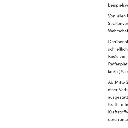
beispielsw
Von allen 
Straßenve
Wahrschein
Darüber hi
schließli
Basis von
Reifenplat
km/h (70 m
Ab Mitte 
einer Ver
ausgestat
Kraftstof
Kraftstoff
durch unte