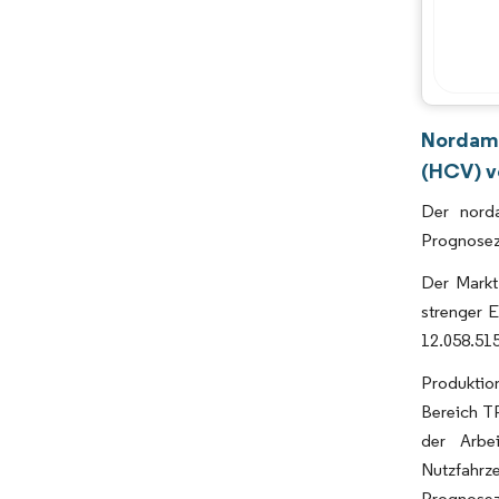
Nordame
(HCV) v
Der norda
Prognosez
Der Markt
strenger 
12.058.515
Produktio
Bereich TP
der Arbei
Nutzfahrz
Prognoseze