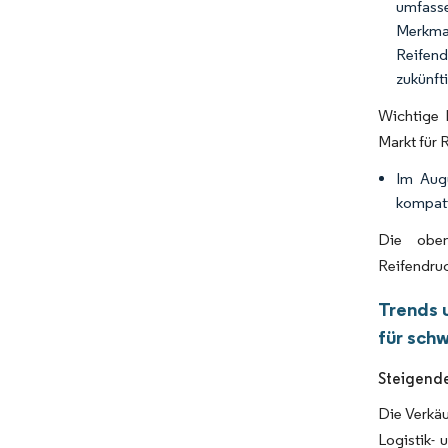
umfasse
Merkma
Reifen
zukünft
Wichtige 
Markt für
Im Aug
kompati
Die oben
Reifendru
Trends 
für sch
Steigende
Die Verkä
Logistik-