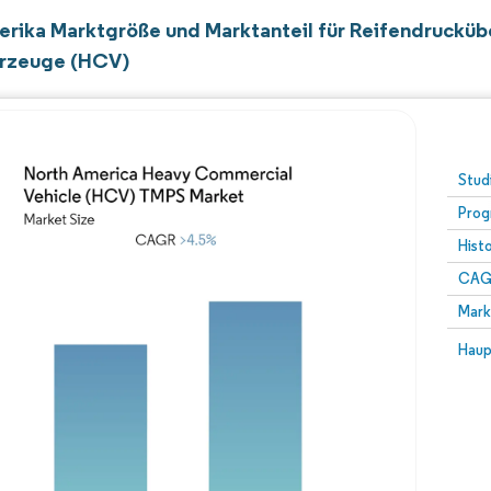
rika Marktgröße und Marktanteil für Reifendruckü
rzeuge (HCV)
Stud
Prog
Hist
CAG
Mark
Haup