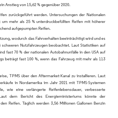
 ein Anstieg von 15,62 % gegenüber 2020.
Reifen zurückgeführt werden. Untersuchungen der Nationalen
 um mehr als 25 % unterdruckbefüllten Reifen mit höherer
reichend aufgepumpten Reifen.
hitzung, wodurch das Fahrverhalten beeinträchtigt wird und es
i schweren Nutzfahrzeugen beobachtet. Laut Statistiken auf
d fast 70 % der nationalen Autobahnunfälle in den USA auf
ngs beträgt fast 100 %, wenn das Fahrzeug mit mehr als 113
se, TPMS über den Aftermarket-Kanal zu installieren. Laut
nverkäufe in Nordamerika im Jahr 2021 mit TPMS-Systemen
le, wie eine verlängerte Reifenlebensdauer, verbesserte
. Laut dem Bericht des Energieministeriums könnte der
 den Reifen. Täglich werden 3,56 Millionen Gallonen Benzin