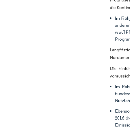
die Kontin
Im Früh
andere
ww.TPM
Program
Langfristi
Nordameri
Die Einfü
voraussic
Im Rah
bundess
Nutzfah
Ebenso 
2016 di
Emissio