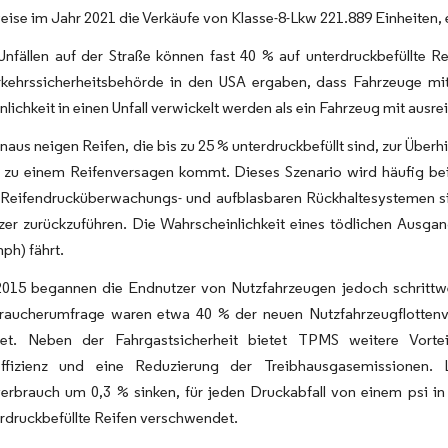
eise im Jahr 2021 die Verkäufe von Klasse-8-Lkw 221.889 Einheiten,
Unfällen auf der Straße können fast 40 % auf unterdruckbefüllte 
rkehrssicherheitsbehörde in den USA ergaben, dass Fahrzeuge mit
lichkeit in einen Unfall verwickelt werden als ein Fahrzeug mit aus
naus neigen Reifen, die bis zu 25 % unterdruckbefüllt sind, zur Über
ch zu einem Reifenversagen kommt. Dieses Szenario wird häufig be
 Reifendrucküberwachungs- und aufblasbaren Rückhaltesystemen sin
zer zurückzuführen. Die Wahrscheinlichkeit eines tödlichen Ausga
ph) fährt.
2015 begannen die Endnutzer von Nutzfahrzeugen jedoch schrittwei
braucherumfrage waren etwa 40 % der neuen Nutzfahrzeugflotte
tet. Neben der Fahrgastsicherheit bietet TPMS weitere Vortei
feffizienz und eine Reduzierung der Treibhausgasemissionen
verbrauch um 0,3 % sinken, für jeden Druckabfall von einem psi in
rdruckbefüllte Reifen verschwendet.