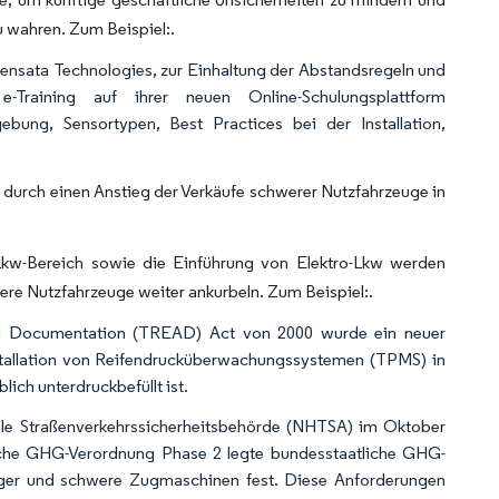
u wahren. Zum Beispiel:.
ensata Technologies, zur Einhaltung der Abstandsregeln und
raining auf ihrer neuen Online-Schulungsplattform
g, Sensortypen, Best Practices bei der Installation,
durch einen Anstieg der Verkäufe schwerer Nutzfahrzeuge in
Lkw-Bereich sowie die Einführung von Elektro-Lkw werden
e Nutzfahrzeuge weiter ankurbeln. Zum Beispiel:.
nd Documentation (TREAD) Act von 2000 wurde ein neuer
Installation von Reifendrucküberwachungssystemen (TPMS) in
ich unterdruckbefüllt ist.
ale Straßenverkehrssicherheitsbehörde (NHTSA) im Oktober
iche GHG-Verordnung Phase 2 legte bundesstaatliche GHG-
änger und schwere Zugmaschinen fest. Diese Anforderungen