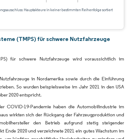
ungsausschluss: Hauptakteure in keiner bestimmten Reihenfolge sortiert
CC BY 4.0.
steme (TMPS) für schwere Nutzfahrzeuge
S) für schwere Nutzfahrzeuge wird voraussichtlich im
 Nutzfahrzeuge in Nordamerika sowie durch die Einführung
trieben. So wurden beispielsweise im Jahr 2021 in den USA
ber 2020 entspricht.
der COVID-19-Pandemie haben die Automobilindustrie im
inaus wirkten sich der Rückgang der Fahrzeugproduktion und
bilhersteller den Betrieb aufgrund stetig steigender
rkt Ende 2020 und verzeichnete 2021 ein gutes Wachstum im
e, um künftige geschäftliche Unsicherheiten zu mindern und