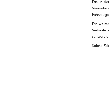
Die in de
übernehme
Fahrzeugen
Ein weite
Verkäufe 
schwere od
Solche Fa