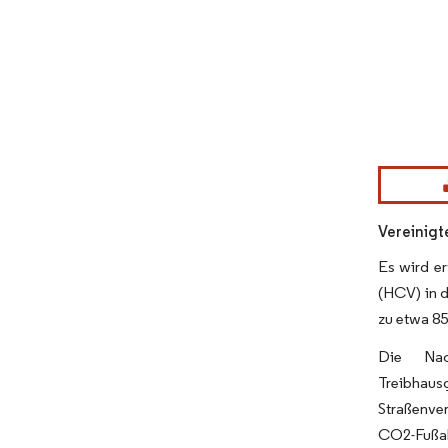
Bild © Mor
Vereinigt
Es wird e
(HCV) in 
zu etwa 8
Die Nac
Treibhau
Straßenve
CO2-Fußab