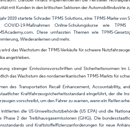
uität mit Kunden in den kritischen Sektoren der Automobilindustrie z
jahr 2020 startete Schrader TPMS Solutions, eine TPMS-Marke von S
r COVID-19-Maßnahmen Online-Schulungskurse wie TPMS e-T
SAcademy.com. Diese umfassten Themen wie TPMS-Gesetzgebun
mierung, Wiederanlernen und mehr.
g wird das Wachstum der TPMS-Verkäufe für schwere Nutzfahrzeuge 
ka angetrieben.
hrung strenger Emissionsvorschriften und Sicherheitsnormen im 
htlich das Wachstum des nordamerikanischen TPMS-Markts für schwer
men des Transportation Recall Enhancement, Accountability, a
taatlicher Kraftfahrzeugsicherheitsstandard eingeführt, der die 
rzeugen vorschreibt, um den Fahrer zu warnen, wenn ein Reifen erhebl
initiierten die US-Umweltschutzbehörde (US EPA) und die Nation
e Phase 2 der Treibhausgasemissionen (GHG). Die bundesstaatl
nsstandards und Kraftstoffeffizienzanforderungen für neue Anh