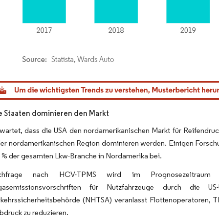
dor Intelligence. Wiederverwendung erfordert Namensnennung gemäß CC BY 4.0.
e Staaten dominieren den Markt
rwartet, dass die USA den nordamerikanischen Markt für Reifend
der nordamerikanischen Region dominieren werden. Einigen Forschu
5 % der gesamten Lkw-Branche in Nordamerika bei.
hfrage nach HCV-TPMS wird im Prognosezeitraum vor
sgasemissionsvorschriften für Nutzfahrzeuge durch die 
rkehrssicherheitsbehörde (NHTSA) veranlasst Flottenoperatoren, T
druck zu reduzieren.