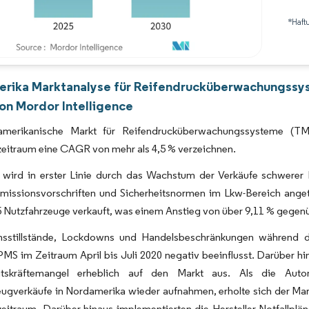
*Haft
Bild © Mordor Intelligence. Wiederverwendung erfordert Namensnennung gemäß 
rika Marktanalyse für Reifendrucküberwachungssy
on Mordor Intelligence
merikanische Markt für Reifendrucküberwachungssysteme (TMP
eitraum eine CAGR von mehr als 4,5 % verzeichnen.
 wird in erster Linie durch das Wachstum der Verkäufe schwerer
Emissionsvorschriften und Sicherheitsnormen im Lkw-Bereich ange
 Nutzfahrzeuge verkauft, was einem Anstieg von über 9,11 % gegenü
nsstillstände, Lockdowns und Handelsbeschränkungen während 
MS im Zeitraum April bis Juli 2020 negativ beeinflusst. Darüber h
tskräftemangel erheblich auf den Markt aus. Als die Automo
eugverkäufe in Nordamerika wieder aufnahmen, erholte sich der Ma
itraum. Darüber hinaus implementierten die Hersteller Notfallplän