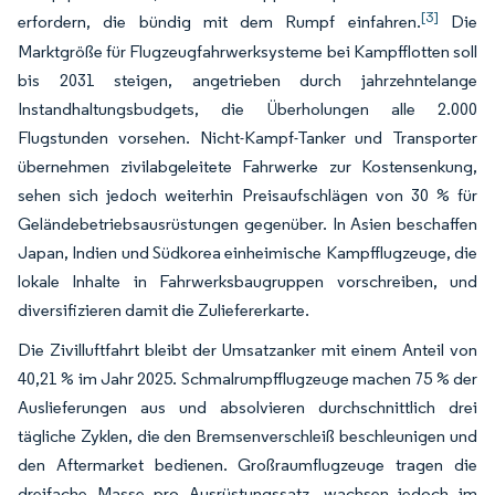
[3]
erfordern, die bündig mit dem Rumpf einfahren.
Die
Marktgröße für Flugzeugfahrwerksysteme bei Kampfflotten soll
bis 2031 steigen, angetrieben durch jahrzehntelange
Instandhaltungsbudgets, die Überholungen alle 2.000
Flugstunden vorsehen. Nicht-Kampf-Tanker und Transporter
übernehmen zivilabgeleitete Fahrwerke zur Kostensenkung,
sehen sich jedoch weiterhin Preisaufschlägen von 30 % für
Geländebetriebsausrüstungen gegenüber. In Asien beschaffen
Japan, Indien und Südkorea einheimische Kampfflugzeuge, die
lokale Inhalte in Fahrwerksbaugruppen vorschreiben, und
diversifizieren damit die Zuliefererkarte.
Die Zivilluftfahrt bleibt der Umsatzanker mit einem Anteil von
40,21 % im Jahr 2025. Schmalrumpfflugzeuge machen 75 % der
Auslieferungen aus und absolvieren durchschnittlich drei
tägliche Zyklen, die den Bremsenverschleiß beschleunigen und
den Aftermarket bedienen. Großraumflugzeuge tragen die
dreifache Masse pro Ausrüstungssatz, wachsen jedoch im