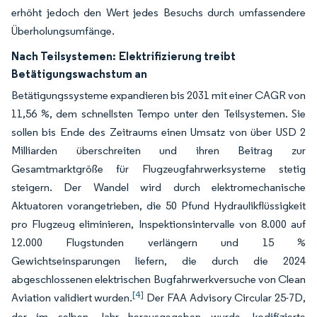
erhöht jedoch den Wert jedes Besuchs durch umfassendere
Überholungsumfänge.
Nach Teilsystemen:
Elektrifizierung treibt
Betätigungswachstum an
Betätigungssysteme expandieren bis 2031 mit einer CAGR von
11,56 %, dem schnellsten Tempo unter den Teilsystemen. Sie
sollen bis Ende des Zeitraums einen Umsatz von über USD 2
Milliarden überschreiten und ihren Beitrag zur
Gesamtmarktgröße für Flugzeugfahrwerksysteme stetig
steigern. Der Wandel wird durch elektromechanische
Aktuatoren vorangetrieben, die 50 Pfund Hydraulikflüssigkeit
pro Flugzeug eliminieren, Inspektionsintervalle von 8.000 auf
12.000 Flugstunden verlängern und 15 %
Gewichtseinsparungen liefern, die durch die 2024
abgeschlossenen elektrischen Bugfahrwerkversuche von Clean
[4]
Aviation validiert wurden.
Der FAA Advisory Circular 25-7D,
der im selben Jahr herausgegeben wurde, kodifizierte