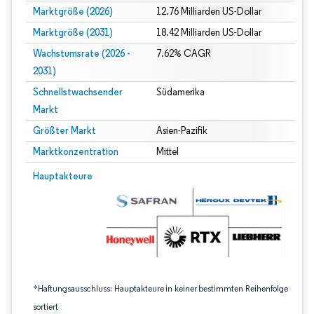
Marktgröße (2026)
12.76 Milliarden US-Dollar
Marktgröße (2031)
18.42 Milliarden US-Dollar
Wachstumsrate (2026 -
7.62% CAGR
2031)
Schnellstwachsender
Südamerika
Markt
Größter Markt
Asien-Pazifik
Marktkonzentration
Mittel
Bild © Mordor Intelligence. Wiederverwendung erfordert Namensnennung gem
Hauptakteure
*Haftungsausschluss: Hauptakteure in keiner bestimmten Reihenfolge
sortiert