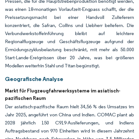
Pressen, die für die Hauptstrebenproduktion benötigt werden,
was einen 18-monatigen Vorlaufzeit-Engpass schafft, der die
Preissetzungsmacht bei einer Handvoll Zulieferern
konzentriert, die Safran, Collins und Liebherr beliefern. Die
Verbundwerkstoffeinführung bleibt auf leichtere
Regionalflugzeuge und Geschäftsflugzeuge aufgrund der
Ermüdungszyklusbelastung beschränkt, mit mehr als 50.000
Start-Lande-Ereignissen über 20 Jahre, was bei größeren
Modellen weiterhin Stahl und Titan begünstigt.
Geografische Analyse
Markt für Flugzeugfahrwerksysteme im asiatisch-
pazifischen Raum
Der asiatisch-pazifische Raum hielt 34,56 % des Umsatzes im
Jahr 2025, angeführt von China und Indien. COMAC plant ab
2028 jährlich 150 C919-Auslieferungen, und Indiens
Auftragsbestand von 970 Einheiten wird in diesem Jahrzehnt
eine Nachfrage nach Fahrwerken in Höhe von 3,5 Milliarden