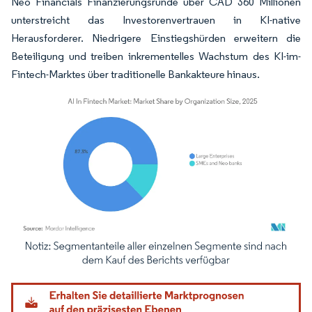
Neo Financials Finanzierungsrunde über CAD 360 Millionen
unterstreicht das Investorenvertrauen in KI-native
Herausforderer. Niedrigere Einstiegshürden erweitern die
Beteiligung und treiben inkrementelles Wachstum des KI-im-
Fintech-Marktes über traditionelle Bankakteure hinaus.
Bild © Mordor Intelligence. Wiederverwendung erfordert Namensnennung gemäß