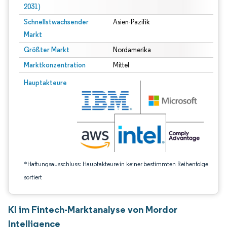
2031)
Schnellstwachsender
Asien-Pazifik
Markt
Größter Markt
Nordamerika
Marktkonzentration
Mittel
Bild © Mordor Intelligence. Wiederverwendung erfordert Namensnennung gem
Hauptakteure
*Haftungsausschluss: Hauptakteure in keiner bestimmten Reihenfolge
sortiert
KI im Fintech-Marktanalyse von Mordor
Intelligence