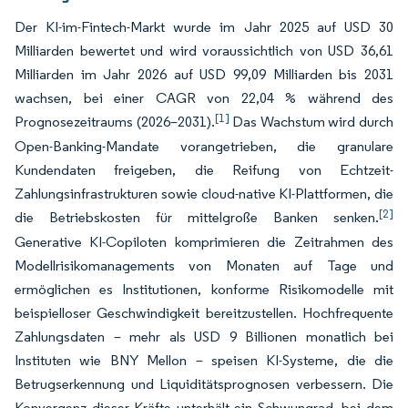
Der KI-im-Fintech-Markt wurde im Jahr 2025 auf USD 30
Milliarden bewertet und wird voraussichtlich von USD 36,61
Milliarden im Jahr 2026 auf USD 99,09 Milliarden bis 2031
wachsen, bei einer CAGR von 22,04 % während des
[1]
Prognosezeitraums (2026–2031).
Das Wachstum wird durch
Open-Banking-Mandate vorangetrieben, die granulare
Kundendaten freigeben, die Reifung von Echtzeit-
Zahlungsinfrastrukturen sowie cloud-native KI-Plattformen, die
[2]
die Betriebskosten für mittelgroße Banken senken.
Generative KI-Copiloten komprimieren die Zeitrahmen des
Modellrisikomanagements von Monaten auf Tage und
ermöglichen es Institutionen, konforme Risikomodelle mit
beispielloser Geschwindigkeit bereitzustellen. Hochfrequente
Zahlungsdaten – mehr als USD 9 Billionen monatlich bei
Instituten wie BNY Mellon – speisen KI-Systeme, die die
Betrugserkennung und Liquiditätsprognosen verbessern. Die
Konvergenz dieser Kräfte unterhält ein Schwungrad, bei dem