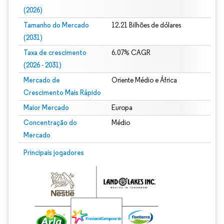
(2026)
Tamanho do Mercado
12.21 Bilhões de dólares
(2031)
Taxa de crescimento
6.07% CAGR
(2026 - 2031)
Mercado de
Oriente Médio e África
Crescimento Mais Rápido
Maior Mercado
Europa
Concentração do
Médio
Mercado
Imagem © Mordor Intelligence. O reuso requer atribuição conforme CC BY 4.0.
Principais jogadores