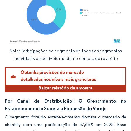
Nota: Participações de segmento de todos os segmentos
Imagem © Mordor Intelligence. O reuso requer atribuição conforme CC BY 4.0.
individuais disponíveis mediante compra do relatório
Por Canal de Distribuição: O Crescimento no
Estabelecimento Supera a Expansão do Varejo
O segmento fora do estabelecimento domina o mercado de
chantilly com uma participação de 57,65% em 2025. Esse