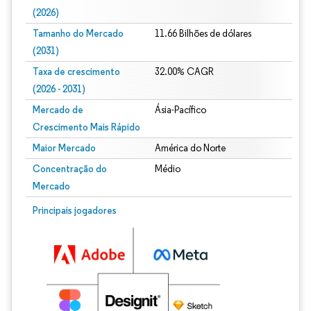
(2026)
Tamanho do Mercado
11.66 Bilhões de dólares
(2031)
Taxa de crescimento
32.00% CAGR
(2026 - 2031)
Mercado de
Ásia-Pacífico
Crescimento Mais Rápido
Maior Mercado
América do Norte
Concentração do
Médio
Mercado
Imagem © Mordor Intelligence. O reuso requer atribuição conforme CC BY 4.0.
Principais jogadores