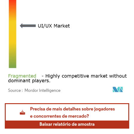
Imagem © Mordor Intelligence. O reuso requer atribuição conforme CC BY 4.0.