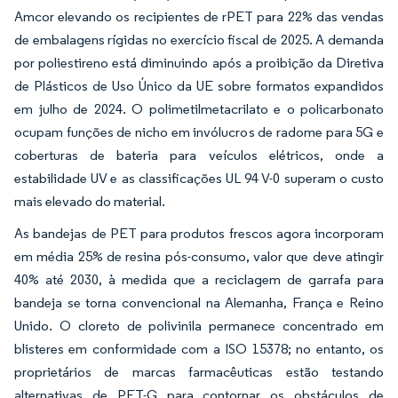
Amcor elevando os recipientes de rPET para 22% das vendas
de embalagens rígidas no exercício fiscal de 2025. A demanda
por poliestireno está diminuindo após a proibição da Diretiva
de Plásticos de Uso Único da UE sobre formatos expandidos
em julho de 2024. O polimetilmetacrilato e o policarbonato
ocupam funções de nicho em invólucros de radome para 5G e
coberturas de bateria para veículos elétricos, onde a
estabilidade UV e as classificações UL 94 V-0 superam o custo
mais elevado do material.
As bandejas de PET para produtos frescos agora incorporam
em média 25% de resina pós-consumo, valor que deve atingir
40% até 2030, à medida que a reciclagem de garrafa para
bandeja se torna convencional na Alemanha, França e Reino
Unido. O cloreto de polivinila permanece concentrado em
blisteres em conformidade com a ISO 15378; no entanto, os
proprietários de marcas farmacêuticas estão testando
alternativas de PET-G para contornar os obstáculos de