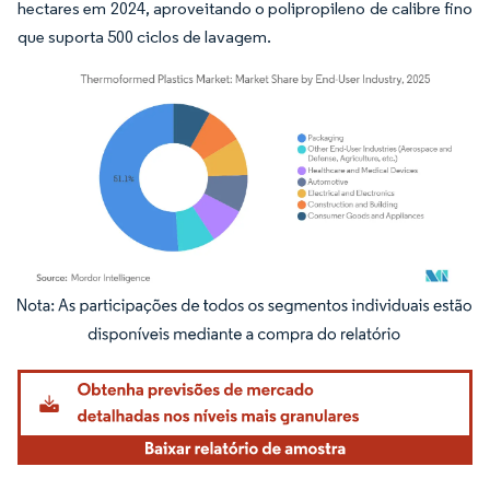
hectares em 2024, aproveitando o polipropileno de calibre fino
que suporta 500 ciclos de lavagem.
Imagem © Mordor Intelligence. O reuso requer atribuição conforme CC BY 4.0.