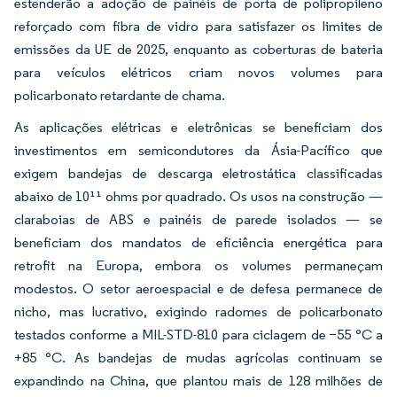
estenderão a adoção de painéis de porta de polipropileno
reforçado com fibra de vidro para satisfazer os limites de
emissões da UE de 2025, enquanto as coberturas de bateria
para veículos elétricos criam novos volumes para
policarbonato retardante de chama.
As aplicações elétricas e eletrônicas se beneficiam dos
investimentos em semicondutores da Ásia-Pacífico que
exigem bandejas de descarga eletrostática classificadas
abaixo de 10¹¹ ohms por quadrado. Os usos na construção —
claraboias de ABS e painéis de parede isolados — se
beneficiam dos mandatos de eficiência energética para
retrofit na Europa, embora os volumes permaneçam
modestos. O setor aeroespacial e de defesa permanece de
nicho, mas lucrativo, exigindo radomes de policarbonato
testados conforme a MIL-STD-810 para ciclagem de −55 °C a
+85 °C. As bandejas de mudas agrícolas continuam se
expandindo na China, que plantou mais de 128 milhões de