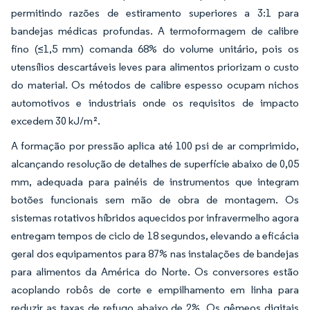
permitindo razões de estiramento superiores a 3:1 para
bandejas médicas profundas. A termoformagem de calibre
fino (≤1,5 mm) comanda 68% do volume unitário, pois os
utensílios descartáveis leves para alimentos priorizam o custo
do material. Os métodos de calibre espesso ocupam nichos
automotivos e industriais onde os requisitos de impacto
excedem 30 kJ/m².
A formação por pressão aplica até 100 psi de ar comprimido,
alcançando resolução de detalhes de superfície abaixo de 0,05
mm, adequada para painéis de instrumentos que integram
botões funcionais sem mão de obra de montagem. Os
sistemas rotativos híbridos aquecidos por infravermelho agora
entregam tempos de ciclo de 18 segundos, elevando a eficácia
geral dos equipamentos para 87% nas instalações de bandejas
para alimentos da América do Norte. Os conversores estão
acoplando robôs de corte e empilhamento em linha para
reduzir as taxas de refugo abaixo de 2%. Os gêmeos digitais