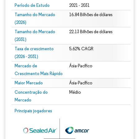
Período de Estudo
2021 - 2031
Tamanho do Mercado
16.84 Bilhões de dólares
(2026)
Tamanho do Mercado
22.13 Bilhões de dólares
(2031)
Taxa de crescimento
5.62% CAGR
(2026 - 2031)
Mercado de
Ásia-Pacífico
Crescimento Mais Rápido
Maior Mercado
Ásia-Pacífico
Concentração do
Médio
Mercado
Imagem © Mordor Intelligence. O reuso requer atribuição conforme CC BY 4.0.
Principais jogadores