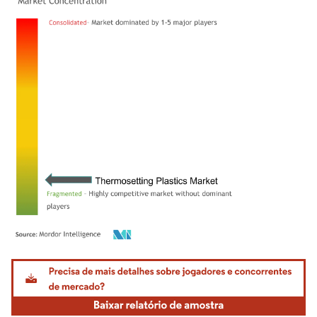
Imagem © Mordor Intelligence. O reuso requer atribuição conforme CC BY 4.0.