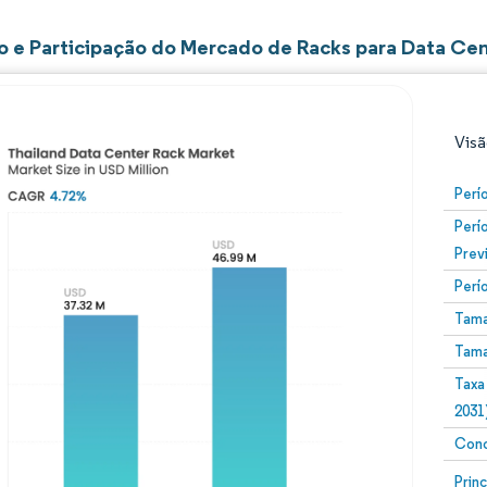
 e Participação do Mercado de Racks para Data Cent
Visã
Perí
Perí
Prev
Perí
Tama
Tama
Imagem © Mordor Intelligence. O reuso requer atribuiç
Taxa
2031
Conc
Image
Prin