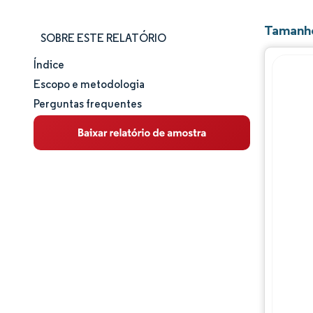
Tamanho
SOBRE ESTE RELATÓRIO
Índice
Tamanho e participação de mercado
Escopo e metodologia
Perguntas frequentes
Análise de mercado
Tendências e insights
Análise de segmentos
Análise geográfica
Panorama competitivo
Principais jogadores
Desenvolvimentos da indústria