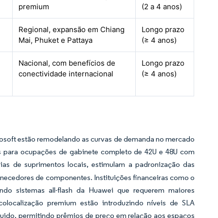
premium
(2 a 4 anos)
Regional, expansão em Chiang
Longo prazo
Mai, Phuket e Pattaya
(≥ 4 anos)
Nacional, com benefícios de
Longo prazo
conectividade internacional
(≥ 4 anos)
rosoft estão remodelando as curvas de demanda no mercado
os para ocupações de gabinete completo de 42U e 48U com
as de suprimentos locais, estimulam a padronização das
rnecedores de componentes. Instituições financeiras como o
do sistemas all-flash da Huawei que requerem maiores
olocalização premium estão introduzindo níveis de SLA
íquido, permitindo prêmios de preço em relação aos espaços