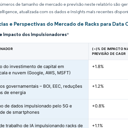
úmeros de tamanho de mercado e previsão neste relatório são gera
elligence, atualizada com os dados e insights mais recentes disponí
ias e Perspectivas do Mercado de Racks para Data C
de Impacto dos Impulsionadores
*
ONADOR
(~)% DE IMPACTO N
PREVISÃO DE CAGR
 do investimento de capital em
+1.8%
cala e nuvem (Google, AWS, MSFT)
vos governamentais – BOI, EEC, reduções
+1.2%
as de energia
 de dados impulsionado pelo 5G e
+0.8%
ade de smartphones
de trabalho de IA impulsionando racks de
+1.1%