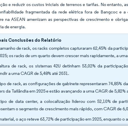
ção e reduzir os custos iniciais de terrenos e tarifas. No entanto,
confiabilidade fragmentada da rede elétrica fora de Bangcoc e a
e na ASEAN amenizam as perspectivas de crescimento e obriga
a de energia.
pais Conclusões do Relatório
tamanho de rack, os racks completos capturaram 62,45% da particip
025; os racks de um quarto devem crescer mais rapidamente, a um
altura de rack, os sistemas 42U detinham 53,02% da participaç
ndir a uma CAGR de 5,48% até 2031.
tipo de rack, as configurações de gabinete representaram 74,85% d
ers da Tailândia em 2025 e estão avançando a uma CAGR de 5,82% 
tipo de data center, a colocalização liderou com 52,10% de par
esentam o segmento de crescimento mais rápido, com CAGR de 6,0
material, o aço reteve 63,72% de participação em 2025, enquanto o