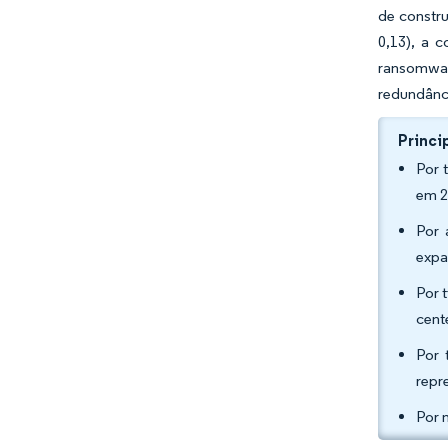
de constru
0,13), a 
ransomwar
redundânci
Princi
Por 
em 2
Por 
expa
Por 
cent
Por 
repr
Por 