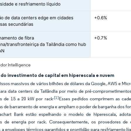
nsidade e resfriamento líquido
o de data centers edge em cidades
+0.6%
esas secundárias
namento de fibra
+0.7%
na/transfronteiriça da Tailândia como hub
AN
dor Intelligence
do investimento de capital em hiperescala e nuvem
sos massivos de vários bilhões de dólares da Google, AWS e Mic
para data centers da Tailândia por meio de pré-comprometiment
.[1]
s de 15 a 20 kW por rack
Esses pedidos comprimem as cadei
as de barramento de energia e ampliam o poder de barganha dos fo
hart Bank estão espelhando o modelo de hiperescala, adotan
s de energia por rack. Consequentemente, os provedores de c
 a envelopes térmicos garantidos e prontidão para resfriamento l