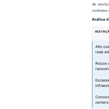
de serviç
contratos
Análise 
RESTRIÇ
Alto cus
rede el
Riscos 
ransom
Escasse
infraes
Concorr
centers