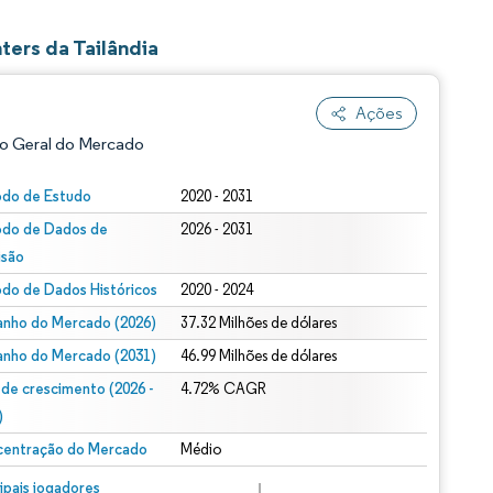
ers da Tailândia
Ações
o Geral do Mercado
odo de Estudo
2020 - 2031
odo de Dados de
2026 - 2031
isão
odo de Dados Históricos
2020 - 2024
nho do Mercado (2026)
37.32 Milhões de dólares
nho do Mercado (2031)
46.99 Milhões de dólares
ão conforme CC BY 4.0.
 de crescimento (2026 -
4.72% CAGR
)
entração do Mercado
Médio
m © Mordor Intelligence. O reuso requer atribuição conforme CC BY 4.0.
cipais jogadores