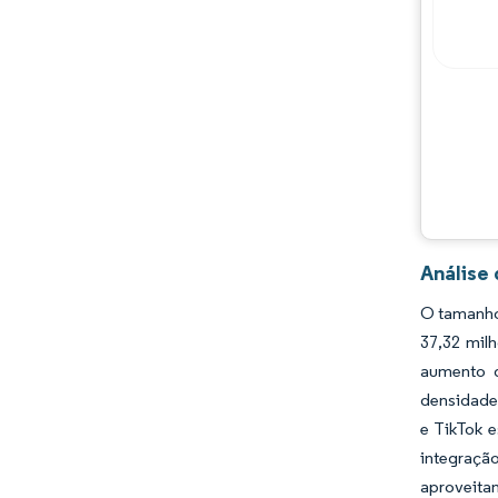
Análise
O tamanho 
37,32 mil
aumento d
densidade 
e TikTok 
integraçã
aproveita