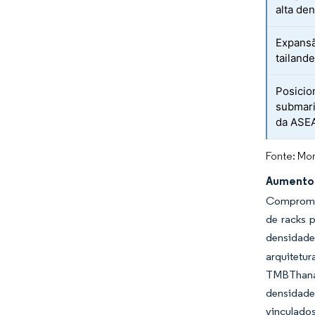
alta de
Expansã
tailand
Posicio
submari
da ASE
Fonte: Mor
Aumento 
Compromis
de racks 
densidade
arquitetur
TMBThanac
densidade
vinculados