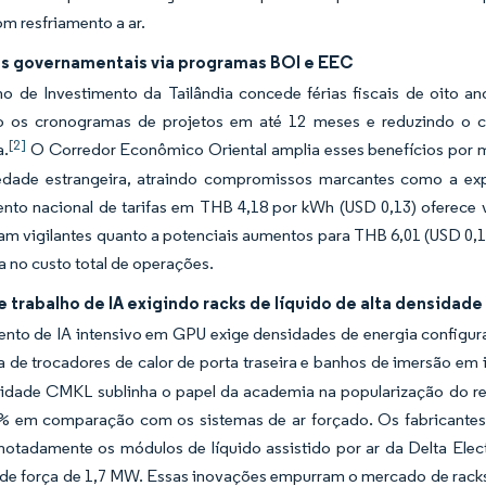
m resfriamento a ar.
os governamentais via programas BOI e EEC
 de Investimento da Tailândia concede férias fiscais de oito anos
o os cronogramas de projetos em até 12 meses e reduzindo o c
[2]
a.
O Corredor Econômico Oriental amplia esses benefícios por me
edade estrangeira, atraindo compromissos marcantes como a ex
nto nacional de tarifas em THB 4,18 por kWh (USD 0,13) oferece v
 vigilantes quanto a potenciais aumentos para THB 6,01 (USD 0,18)
a no custo total de operações.
 trabalho de IA exigindo racks de líquido de alta densidade
ento de IA intensivo em GPU exige densidades de energia configur
 de trocadores de calor de porta traseira e banhos de imersão em i
sidade CMKL sublinha o papel da academia na popularização do re
% em comparação com os sistemas de ar forçado. Os fabricantes
notadamente os módulos de líquido assistido por ar da Delta Elect
 de força de 1,7 MW. Essas inovações empurram o mercado de racks