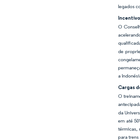
legados co
Incentiv
O Conselho
acelerand
qualificad
de propri
congelame
permaneçam
a Indonési
Cargas de
O treinam
antecipada
da Univer
em até 50
térmicas, 
para trens