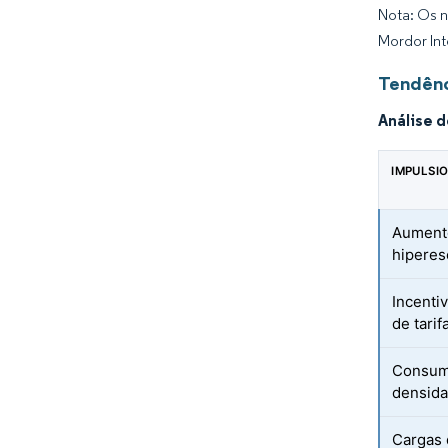
Nota: Os n
Mordor Int
Tendênc
Análise 
IMPULSI
Aumento
hiperes
Incenti
de tarif
Consumo
densid
Cargas 