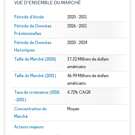
VUE D’ENSEMBLE DU MARCHÉ
Période d'étude
2020 - 2031
Période de Données
2026 - 2031
Prévisionnelles
Période de Données
2020 - 2024
Historiques
Taille du Marché (2026)
37.32 Millions de dollars
américains
Taille du Marché (2031)
46.99 Millions de dollars
américains
Taux de croissance (2026
4.72% CAGR
- 2031)
Concentration du
Moyen
Marché
Image © Mordor Intelligence. La réutilisation nécessite une attribution sous CC 
Acteurs majeurs