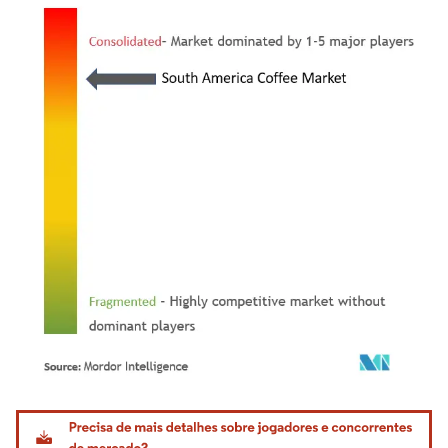
Imagem © Mordor Intelligence. O reuso requer atribuição conforme CC BY 4.0.