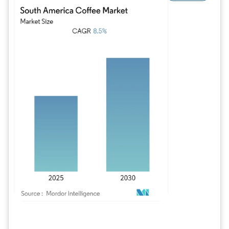
Imagem © Mordor Intelligence. O reuso requer atribuição conforme CC BY 4.0.