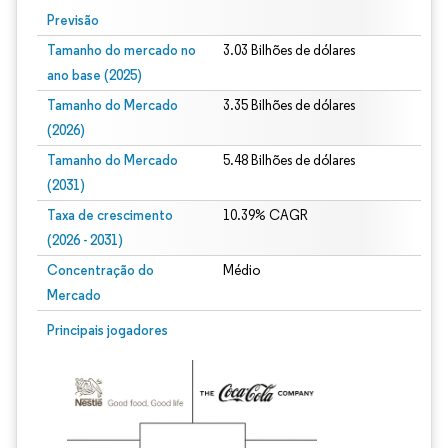
Previsão
Tamanho do mercado no
3.03 Bilhões de dólares
ano base (2025)
Tamanho do Mercado
3.35 Bilhões de dólares
(2026)
Tamanho do Mercado
5.48 Bilhões de dólares
(2031)
Taxa de crescimento
10.39% CAGR
(2026 - 2031)
Concentração do
Médio
Mercado
Imagem © Mordor Intelligence. O reuso requer atribuição conforme CC BY 4.0.
Principais jogadores