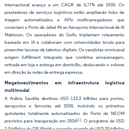
internacional avança a um CAGR de 5,77% até 2030. Os
prestadores de serviços logísticos estão ampliando hubs de
triagem automatizados e APIs multicarregadores que
conectam o Porto de Jebel Ali ao Aeroporto Internacional de Al
Maktoum. Os operadores do Golfo implantam roteamento
baseado em IA e colaboram com universidades locais para
preencher lacunas de talentos digitais. Os varejistas omnicanal
exigem fulfillment integrado que combina armazenagem,
retirada em loja e entrega em domicílio, deslocando o volume
em direção às redes de entrega expressa.
Megainvestimentos em infraestrutura logística
multimodal
A Arábia Saudita destinou USD 133,3 bilhões para portos,
aeroportos e ferrovias até 2030, incluindo os primeiros
guindastes totalmente automatizados do Porto de NEOM
[1]
previstos para inauguração em 2026
. O programa de USD
2,5 bilhões da DP World e a receita recorde de USD 20 bilhões