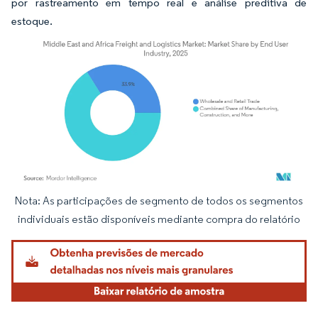
por rastreamento em tempo real e análise preditiva de
estoque.
Nota: As participações de segmento de todos os segmentos
Imagem © Mordor Intelligence. O reuso requer atribuição conforme CC BY 4.0.
individuais estão disponíveis mediante compra do relatório