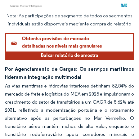
Nota: As participações de segmento de todos os segmentos
Imagem © Mordor Intelligence. O reuso requer atribuição conforme CC BY 4.0.
individuais estão disponíveis mediante compra do relatório
Por Agenciamento de Cargas: Os serviços marítimos
lideram a integração multimodal
As vias marítimas e hidrovias interiores detinham 52,84% do
mercado de frete e logística do MEA em 2025 e impulsionam o
crescimento do setor de transitários a um CAGR de 5,62% até
2031, refletindo a modernização portuária e o roteamento
alternativo após as perturbações no Mar Vermelho. O
transitário aéreo mantém nichos de alto valor, enquanto o
transitário rodoferroviário apoia corredores minerais e