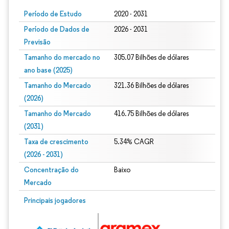
Período de Estudo
2020 - 2031
Período de Dados de
2026 - 2031
Previsão
Tamanho do mercado no
305.07 Bilhões de dólares
ano base (2025)
Tamanho do Mercado
321.36 Bilhões de dólares
(2026)
Tamanho do Mercado
416.75 Bilhões de dólares
(2031)
Taxa de crescimento
5.34% CAGR
(2026 - 2031)
Concentração do
Baixo
Mercado
Imagem © Mordor Intelligence. O reuso requer atribuição conforme CC BY 4.0.
Principais jogadores