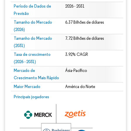
Período de Dados de
2026 - 2031
Previsão
Tamanho do Mercado
6.37 Bilhões de dólares
(2026)
Tamanho do Mercado
7.72 Bilhões de dólares
(2031)
Taxa de crescimento
3.92% CAGR
(2026 - 2031)
Mercado de
Ásia-Pacífico
Crescimento Mais Rápido
Maior Mercado
América do Norte
Imagem © Mordor Intelligence. O reuso requer atribuição conforme CC BY 4.0.
Principais jogadores