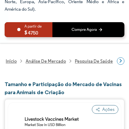
Norte, Europa, Ásia-Pacífico, Oriente Médio e África e
América do Sul).
4750
Início
Análise De Mercado
Pesquisa De Saúde
Pes
Tamanho e Participação do Mercado de Vacinas
para Animais de Criação
Ações