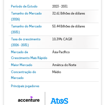
Período de Estudo
2023 - 2031
Tamanho do Mercado
32.61 Bilhões de dólares
(2026)
Tamanho do Mercado
53.44 Bilhões de dólares
(2031)
Taxa de crescimento
10.39% CAGR
(2026 - 2031)
Mercado de
Ásia-Pacífico
Crescimento Mais Rápido
Maior Mercado
América do Norte
Concentração do
Médio
Mercado
Imagem © Mordor Intelligence. O reuso requer atribuição conforme CC BY 4.0.
Principais jogadores