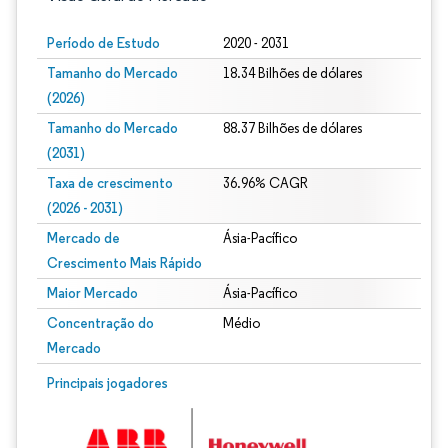
Período de Estudo
2020 - 2031
Tamanho do Mercado
18.34 Bilhões de dólares
(2026)
Tamanho do Mercado
88.37 Bilhões de dólares
(2031)
Taxa de crescimento
36.96% CAGR
(2026 - 2031)
Mercado de
Ásia-Pacífico
Crescimento Mais Rápido
Maior Mercado
Ásia-Pacífico
Concentração do
Médio
Mercado
Imagem © Mordor Intelligence. O reuso requer atribuição conforme CC BY 4.0.
Principais jogadores