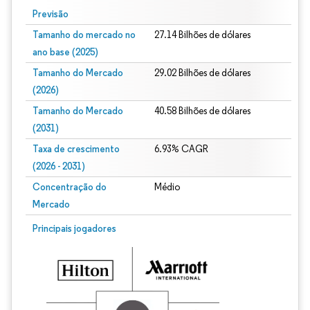
Previsão
Tamanho do mercado no
27.14 Bilhões de dólares
ano base (2025)
Tamanho do Mercado
29.02 Bilhões de dólares
(2026)
Tamanho do Mercado
40.58 Bilhões de dólares
(2031)
Taxa de crescimento
6.93% CAGR
(2026 - 2031)
Concentração do
Médio
Mercado
Imagem © Mordor Intelligence. O reuso requer atribuição conforme CC BY 4.0.
Principais jogadores