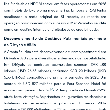
Ilha Sindalah da NEOM entrou em fases operacionais em 2026
com hotéis de luxo e uma megamarina. Embora a RSG tenha
recalibrado a meta original de 81 resorts, os resorts em
operação posicionaram com sucesso o Mar Vermelho saudita
como um destino internacional ultralusso de credibilidade.
Desenvolvimento de Destinos Patrimoniais por meio
de Diriyah e AlUla
A Arábia Saudita está desenvolvendo o turismo patrimonial em
Diriyah e AlUla para diversificar a demanda de hospitalidade.
Em Diriyah, os contratos acumulados superam SAR 100
bilhões (USD 26,65 bilhões), incluindo SAR 20 bilhões (USD
5,33 bilhões) concedidos no primeiro semestre de 2025. Um
acordo de USD 827 milhões para o Four Seasons Hotel foi
[3]
assinado em janeiro de 2026
. A Temporada de Diriyah 25/26
atraiu forte visitação. As primeiras inaugurações residenciais e
hoteleiras são esperadas nos próximos 18 meses. AlUla
recebeu ~320.000 visitantes em 2025 e tem como meta atingir