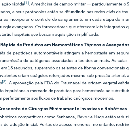
[1]
 ação rápida
. A medicina de campo militar — particularmente o
ados, e seus protocolos estão se difundindo nas redes civis de 
a ao incorporar o controle de sangramento em cada etapa do mane
cirurgia avançadas. Os fornecedores que oferecem kits integrados
ptarão hospitais que buscam aquisição simplificada.
 Rápida de Produtos em Hemostáticos Tópicos e Avançado
éis de peptídeos automontáveis atingem a hemostasia em segund
 transmissão de patógenos associados a tecidos animais. As colas
 em 15 segundos, superando os selantes de fibrina convencionais q
covalentes criam coágulos reforçados mesmo sob pressão arterial
[2]
os
. A aprovação pela FDA do Traumagel de origem vegetal valid
o impulsiona o mercado de produtos para hemostasia ao substituir
m perfeitamente aos fluxos de trabalho cirúrgicos modernos.
rescente de Cirurgias Minimamente Invasivas e Robóticas
robóticos competitivos como Senhance, Revo-i e Hugo estão reduz
s de adoção inicial. Portas de acesso menores, no entanto, restr