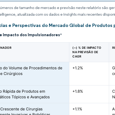
úmeros de tamanho de mercado e previsão neste relatório são gera
elligence, atualizada com os dados e insights mais recentes disponí
ias e Perspectivas do Mercado Global de Produtos 
de Impacto dos Impulsionadores
*
ONADOR
(~) % DE IMPACTO
R
NA PREVISÃO DE
CAGR
o do Volume de Procedimentos de
+1.2%
G
e Cirúrgicos
c
o Rápida de Produtos em
+1.8%
C
ticos Tópicos e Avançados
N
Crescente de Cirurgias
+1.1%
A
ente Invasivas e Robóticas
m