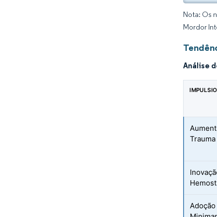
Nota: Os n
Mordor Int
Tendênc
Análise 
IMPULSI
Aument
Trauma 
Inovaçã
Hemostá
Adoção 
Minimam