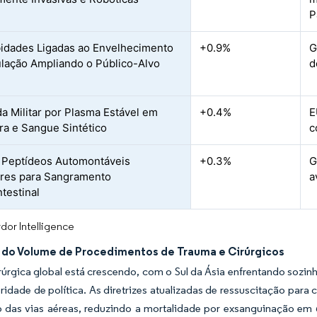
P
dades Ligadas ao Envelhecimento
+0.9%
G
lação Ampliando o Público-Alvo
d
 Militar por Plasma Estável em
+0.4%
E
ira e Sangue Sintético
c
 Peptídeos Automontáveis
+0.3%
G
res para Sangramento
a
ntestinal
dor Intelligence
do Volume de Procedimentos de Trauma e Cirúrgicos
rúrgica global está crescendo, com o Sul da Ásia enfrentando sozin
ridade de política. As diretrizes atualizadas de ressuscitação para
 das vias aéreas, reduzindo a mortalidade por exsanguinação em 