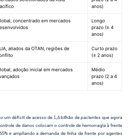
acífico
anos)
lobal, concentrado em mercados
Longo
esenvolvidos
prazo (≥ 4
anos)
UA, aliados da OTAN, regiões de
Curto prazo
onflito
(≤ 2 anos)
lobal, adoção inicial em mercados
Médio
vançados
prazo (2 a 4
anos)
ho um déficit de acesso de 1,6 bilhão de pacientes que agora
 controle de danos colocam o controle de hemorragia à frente
65% e ampliando a demanda de linha de frente por agentes