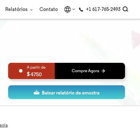
Relatórios
Contato
+1 617-765-2493
4750
asia