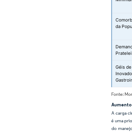
Comorbi
da Popu
Demanda
Pratele
Géis de
Inovado
Gastroi
Fonte: Mor
Aumento 
A carga ci
é uma prio
do manejo