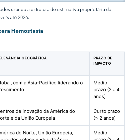
dos usando a estrutura de estimativa proprietária da
veis até 2026.
para Hemostasia
ELEVÂNCIA GEOGRÁFICA
PRAZO DE
IMPACTO
lobal, com a Ásia-Pacífico liderando o
Médio
rescimento
prazo (2 a 4
anos)
entros de inovação da América do
Curto prazo
orte e da União Europeia
(≤ 2 anos)
mérica do Norte, União Europeia,
Médio
ercados selecionados da Ásia-
prazo (2 a 4