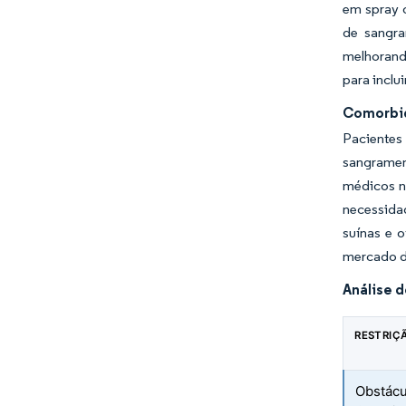
em spray o
de sangra
melhorand
para inclu
Comorbid
Pacientes
sangramen
médicos n
necessida
suínas e 
mercado de
Análise 
RESTRIÇ
Obstácu