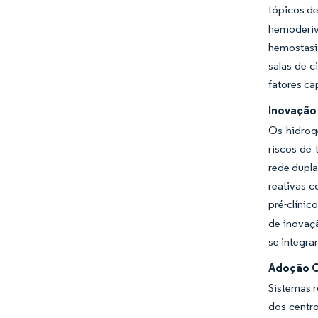
tópicos de
hemoderiv
hemostasi
salas de 
fatores ca
Inovação
Os hidrog
riscos de
rede dupla
reativas 
pré-clínic
de inovaçã
se integra
Adoção C
Sistemas 
dos centro