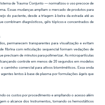
 Sistema de Trauma Conjunto — normalizou o uso precoce de
trauma. Essas mudanças ampliam o mercado de produtos para
jo do paciente, desde a triagem à beira da estrada até as
 que combinam diagnósticos, géis tópicos e concentrados de
s
os, permanecem transparentes para visualização e evitam
 de fibrina com reticulação sequencial formam vedações de
ue precisam de minutos para polimerizar. As micropartículas
, alcançando controle em menos de 20 segundos em modelos
a o caminho comercial para ativos biomiméticos. Essa onda
 agentes lentos à base de plasma por formulações ágeis que
indo os custos por procedimento e ampliando o acesso além
ingem o alcance dos instrumentos, tornando os hemostáticos