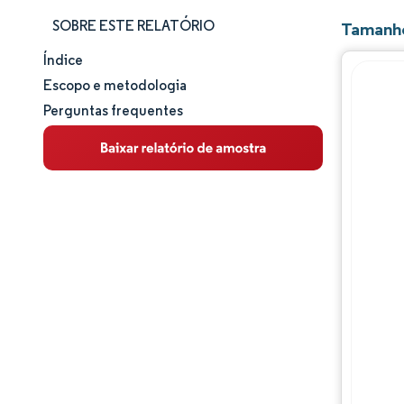
SOBRE ESTE RELATÓRIO
Tamanho
Índice
Tamanho e participação de mercado
Escopo e metodologia
Perguntas frequentes
Análise de mercado
Tendências e insights
Análise de segmentos
Análise geográfica
Panorama regulatório
Panorama competitivo
Principais jogadores