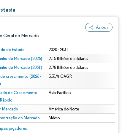
stasia
Ações
o Geral do Mercado
odo de Estudo
2020 - 2031
nho do Mercado (2026)
2.15 Bilhões de dólares
nho do Mercado (2031)
2.78 Bilhões de dólares
 de crescimento (2026 -
5.31% CAGR
)
ado de Crescimento
Ásia-Pacífico
ão conforme CC BY 4.0.
 Rápido
r Mercado
América do Norte
entração do Mercado
Médio
m © Mordor Intelligence. O reuso requer atribuição conforme CC BY 4.0.
cipais jogadores