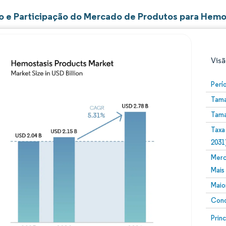
 e Participação do Mercado de Produtos para Hemo
Visã
Perí
Tama
Tama
Taxa
2031
Merc
Imagem © Mordor Intelligence. O reuso requer atribuiç
Mais
Maio
Conc
Image
Prin