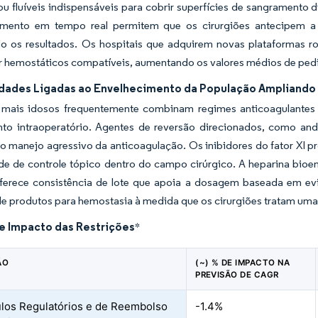
u fluíveis indispensáveis para cobrir superfícies de sangramento di
mento em tempo real permitem que os cirurgiões antecipem a 
o os resultados. Os hospitais que adquirem novas plataformas ro
ir hemostáticos compatíveis, aumentando os valores médios de ped
ades Ligadas ao Envelhecimento da População Ampliando 
 mais idosos frequentemente combinam regimes anticoagulantes
to intraoperatório. Agentes de reversão direcionados, como and
o manejo agressivo da anticoagulação. Os inibidores do fator XI 
de de controle tópico dentro do campo cirúrgico. A heparina bio
oferece consistência de lote que apoia a dosagem baseada em ev
 produtos para hemostasia à medida que os cirurgiões tratam uma c
de Impacto das Restrições
*
ÃO
(~) % DE IMPACTO NA
PREVISÃO DE CAGR
los Regulatórios e de Reembolso
-1.4%