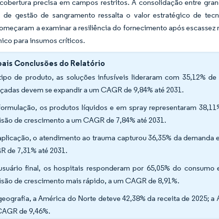
cobertura precisa em campos restritos. A consolidação entre gra
 de gestão de sangramento ressalta o valor estratégico de tecn
começaram a examinar a resiliência do fornecimento após escassez r
nico para insumos críticos.
pais Conclusões do Relatório
tipo de produto, as soluções infusíveis lideraram com 35,12% de
çadas devem se expandir a um CAGR de 9,84% até 2031.
formulação, os produtos líquidos e em spray representaram 38,11%
isão de crescimento a um CAGR de 7,84% até 2031.
aplicação, o atendimento ao trauma capturou 36,35% da demanda e
 de 7,31% até 2031.
usuário final, os hospitais responderam por 65,05% do consumo 
isão de crescimento mais rápido, a um CAGR de 8,91%.
geografia, a América do Norte deteve 42,38% da receita de 2025; a 
AGR de 9,46%.