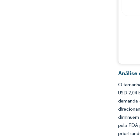
Oportunidades e perspectivas
Desenvolvimentos da indústria
Análise
O tamanho
USD 2,04 
demanda c
direciona
diminuem 
pela FDA 
priorizan