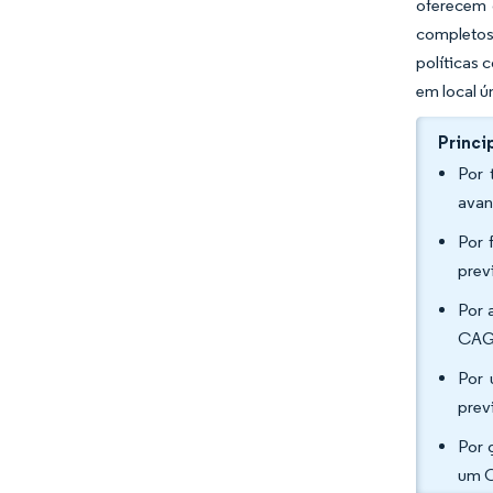
oferecem 
completos
políticas 
em local ú
Princi
Por 
avan
Por 
prev
Por 
CAGR
Por 
prev
Por 
um C