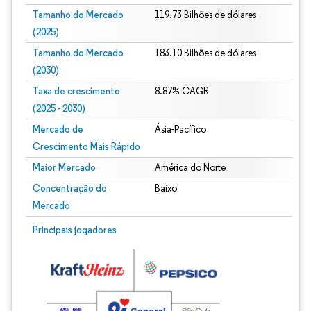
Tamanho do Mercado
119.73 Bilhões de dólares
(2025)
Tamanho do Mercado
183.10 Bilhões de dólares
(2030)
Taxa de crescimento
8.87% CAGR
(2025 - 2030)
Mercado de
Ásia-Pacífico
Crescimento Mais Rápido
Maior Mercado
América do Norte
Concentração do
Baixo
Mercado
Imagem © Mordor Intelligence. O reuso requer atribuição conforme CC BY 4.0.
Principais jogadores