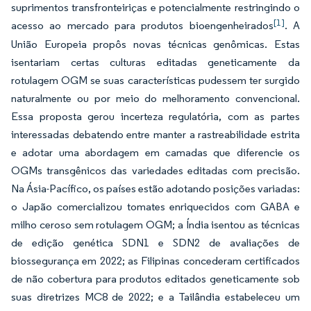
suprimentos transfronteiriças e potencialmente restringindo o
[1]
acesso ao mercado para produtos bioengenheirados
. A
União Europeia propôs novas técnicas genômicas. Estas
isentariam certas culturas editadas geneticamente da
rotulagem OGM se suas características pudessem ter surgido
naturalmente ou por meio do melhoramento convencional.
Essa proposta gerou incerteza regulatória, com as partes
interessadas debatendo entre manter a rastreabilidade estrita
e adotar uma abordagem em camadas que diferencie os
OGMs transgênicos das variedades editadas com precisão.
Na Ásia-Pacífico, os países estão adotando posições variadas:
o Japão comercializou tomates enriquecidos com GABA e
milho ceroso sem rotulagem OGM; a Índia isentou as técnicas
de edição genética SDN1 e SDN2 de avaliações de
biossegurança em 2022; as Filipinas concederam certificados
de não cobertura para produtos editados geneticamente sob
suas diretrizes MC8 de 2022; e a Tailândia estabeleceu um