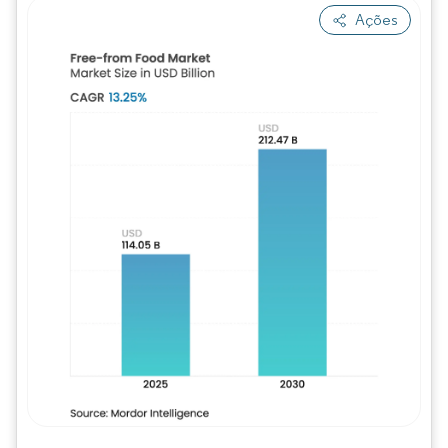
Ações
Imagem © Mordor Intelligence. O reuso req