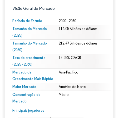
Visão Geral do Mercado
Período de Estudo
2020 - 2030
Tamanho do Mercado
114.05 Bilhões de dólares
(2025)
Tamanho do Mercado
212.47 Bilhões de dólares
(2030)
Taxa de crescimento
13.25% CAGR
(2025 - 2030)
Mercado de
Ásia-Pacífico
Crescimento Mais Rápido
Maior Mercado
América do Norte
Concentração do
Médio
Mercado
Imagem © Mordor Intelligence. O reuso requer atribuição conforme CC BY 4.0.
Principais jogadores