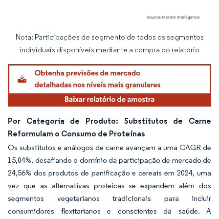
Nota: Participações de segmento de todos os segmentos
Imagem © Mordor Intelligence. O reuso requer atribuição conforme CC BY 4.0.
individuais disponíveis mediante a compra do relatório
Por Categoria de Produto: Substitutos de Carne
Reformulam o Consumo de Proteínas
Os substitutos e análogos de carne avançam a uma CAGR de
15,04%, desafiando o domínio da participação de mercado de
24,56% dos produtos de panificação e cereais em 2024, uma
vez que as alternativas proteicas se expandem além dos
segmentos vegetarianos tradicionais para incluir
consumidores flexitarianos e conscientes da saúde. A