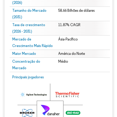
(2026)
Tamanho do Mercado
58.66 Bilhões de dólares
(2031)
Taxa de crescimento
11.87% CAGR
(2026 - 2031)
Mercado de
Ásia-Pacífico
Crescimento Mais Rápido
Maior Mercado
América do Norte
Concentração do
Médio
Mercado
Imagem © Mordor Intelligence. O reuso requer atribuição conforme CC BY 4.0.
Principais jogadores