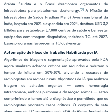
Arábia Saudita e o Brasil direcionam orçamentos de
[3]
infraestrutura para plataformas dual-energy.
A Missão de
Infraestrutura de Saúde Pradhan Mantri Ayushman Bharat da
Índia, lançada em 2021 e expandida em 2024, destinou USD 3,2
bilhões para estabelecer 17.000 centros de saúde e bem-estar
equipados com imagem diagnóstica, incluindo TC, até 2027.
Esses programas favorecem a TC dual-energy.
Automação de Fluxo de Trabalho Habilitada por IA
Algoritmos de triagem e segmentação aprovados pela FDA
agora sinalizam achados críticos em segundos e reduzem o
tempo de leitura em 20%-30%, aliviando a escassez de
radiologistas em regiões rurais. Algoritmos de IA que realizam
triagem de achados urgentes — como hemorragia
intracraniana, embolia pulmonar e dissecção aórtica — estão
comprimindo o tempo até o diagnóstico e permitindo que os
radiologistas priorizem casos críticos. O conjunto de sete
algoritmos de TC aprovados pela FDA da Aidoc, implantado