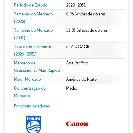
Período de Estudo
2020 - 2031
Tamanho do Mercado
8.96 Bilhões de dólares
(2026)
Tamanho do Mercado
11.83 Bilhões de dólares
(2031)
Taxa de crescimento
6.54% CAGR
(2026 - 2031)
Mercado de
Ásia-Pacífico
Crescimento Mais Rápido
Maior Mercado
América do Norte
Concentração do
Médio
Mercado
Imagem © Mordor Intelligence. O reuso requer atribuição conforme CC BY 4.0.
Principais jogadores