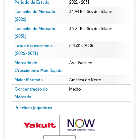
Período de Estudo
2021 - 2031
Tamanho do Mercado
34.94 Bilhões de dólares
(2026)
Tamanho do Mercado
36.21 Bilhões de dólares
(2031)
Taxa de crescimento
6.43% CAGR
(2026 - 2031)
Mercado de
Ásia-Pacífico
Crescimento Mais Rápido
Maior Mercado
América do Norte
Concentração do
Médio
Mercado
Imagem © Mordor Intelligence. O reuso requer atribuição conforme CC BY 4.0.
Principais jogadores