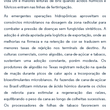
vida útil e maiores leituras de Brix quando ácidos húmicos e
fúlvicos entram nas linhas de fertirrigação.
As emergentes operações hidropônicas aproveitam os
consórcios microbianos na dosagem da zona radicular para
combater a pressão de doenças sem fungicidas sintéticos. A
adoção é ainda apoiada pela logística de exportação, onde as
melhorias na firmeza e na retenção de cor se traduzem em
menores taxas de rejeição nos terminais de destino. As
culturas comerciais, como algodão, cana-de-açúcar e tabaco,
sustentam uma adoção constante, porém modesta. Os
produtores de algodão no Texas registram redução na queda
de maçãs durante picos de calor após a incorporação de
bioestimulantes microbianos. As fazendas de cana-de-açúcar
no Brasil utilizam misturas de ácido húmico durante os ciclos
de rebrota para estimular a regeneração das raízes,
equilibrando o peso da cana ao longo de colheitas sucessivas.
Os processadores de folhas de tabaco favorecem os