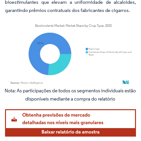
bioestimulantes que elevam a uniformidade de alcaloides,
garantindo prêmios contratuais dos fabricantes de cigarros.
Imagem © Mordor Intelligence. O reuso requer atribuição conforme CC BY 4.0.