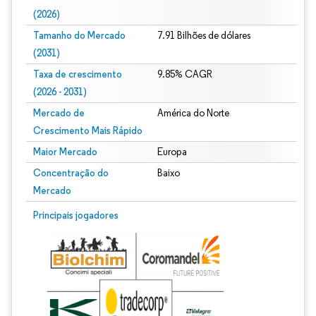
(2026)
Tamanho do Mercado
7.91 Bilhões de dólares
(2031)
Taxa de crescimento
9.85% CAGR
(2026 - 2031)
Mercado de
América do Norte
Crescimento Mais Rápido
Maior Mercado
Europa
Concentração do
Baixo
Mercado
Imagem © Mordor Intelligence. O reuso requer atribuição conforme CC BY 4.0.
Principais jogadores