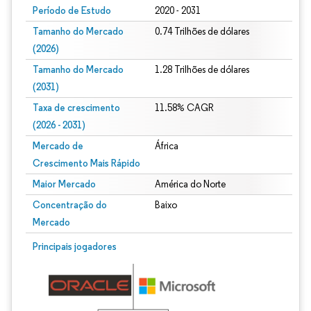
Período de Estudo
2020 - 2031
Tamanho do Mercado
0.74 Trilhões de dólares
(2026)
Tamanho do Mercado
1.28 Trilhões de dólares
(2031)
Taxa de crescimento
11.58% CAGR
(2026 - 2031)
Mercado de
África
Crescimento Mais Rápido
Maior Mercado
América do Norte
Concentração do
Baixo
Mercado
Imagem © Mordor Intelligence. O reuso requer atribuição conforme CC BY 4.0.
Principais jogadores