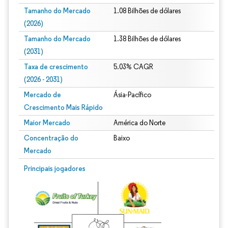
Tamanho do Mercado
1.08 Bilhões de dólares
(2026)
Tamanho do Mercado
1.38 Bilhões de dólares
(2031)
Taxa de crescimento
5.03% CAGR
(2026 - 2031)
Mercado de
Ásia-Pacífico
Crescimento Mais Rápido
Maior Mercado
América do Norte
Concentração do
Baixo
Mercado
Imagem © Mordor Intelligence. O reuso requer atribuição conforme CC BY 4.0.
Principais jogadores