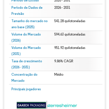
Período de Estudo
2020 - 2031
Período de Dados de
2026 - 2031
Previsão
Tamanho do mercado no
541.28 quilotoneladas
ano base (2025)
Volume do Mercado
594.63 quilotoneladas
(2026)
Volume do Mercado
951.92 quilotoneladas
(2031)
Taxa de crescimento
9.86% CAGR
(2026 - 2031)
Concentração do
Médio
Mercado
Imagem © Mordor Intelligence. O reuso requer atribuição conforme CC BY 4.0.
Principais jogadores