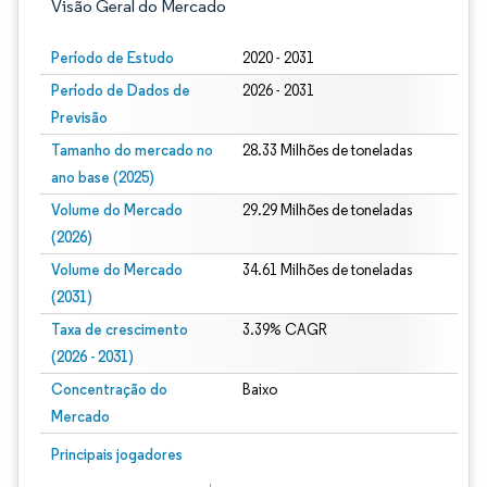
Visão Geral do Mercado
Período de Estudo
2020 - 2031
Período de Dados de
2026 - 2031
Previsão
Tamanho do mercado no
28.33 Milhões de toneladas
ano base (2025)
Volume do Mercado
29.29 Milhões de toneladas
(2026)
Volume do Mercado
34.61 Milhões de toneladas
(2031)
Taxa de crescimento
3.39% CAGR
(2026 - 2031)
Concentração do
Baixo
Mercado
Imagem © Mordor Intelligence. O reuso requer atribuição conforme CC BY 4.0.
Principais jogadores