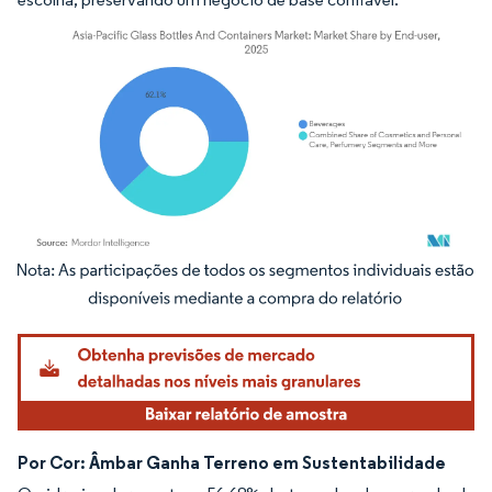
Imagem © Mordor Intelligence. O reuso requer atribuição conforme CC BY 4.0.
Por Cor: Âmbar Ganha Terreno em Sustentabilidade