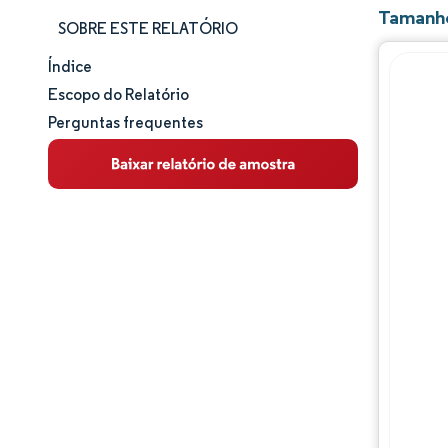
Tamanho
SOBRE ESTE RELATÓRIO
Índice
Tamanho e participação de mercado
Escopo do Relatório
Perguntas frequentes
Análise de mercado
Tendências e insights
Análise de segmentos
Análise geográfica
Panorama competitivo
Principais jogadores
Desenvolvimentos da indústria