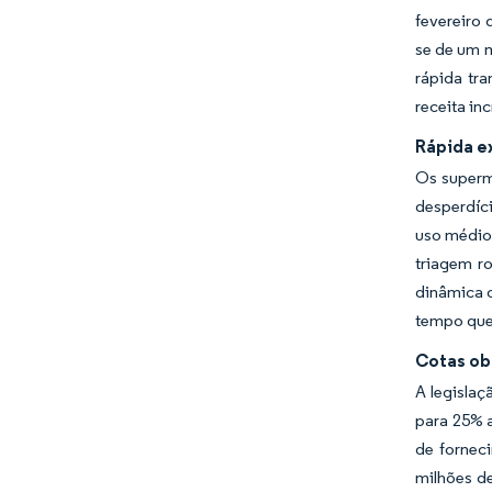
fevereiro 
se de um m
rápida tr
receita in
Rápida e
Os superm
desperdíc
uso médio 
triagem r
dinâmica 
tempo que
Cotas ob
A legislaç
para 25% 
de fornec
milhões de