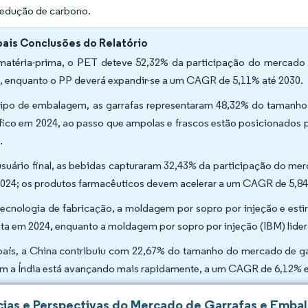
redução de carbono.
pais Conclusões do Relatório
matéria-prima, o PET deteve 52,32% da participação do mercado 
, enquanto o PP deverá expandir-se a um CAGR de 5,11% até 2030.
tipo de embalagem, as garrafas representaram 48,32% do tamanho
fico em 2024, ao passo que ampolas e frascos estão posicionados 
0.
usuário final, as bebidas capturaram 32,43% da participação do mer
024; os produtos farmacêuticos devem acelerar a um CAGR de 5,
tecnologia de fabricação, a moldagem por sopro por injeção e es
ita em 2024, enquanto a moldagem por sopro por injeção (IBM) lid
país, a China contribuiu com 22,67% do tamanho do mercado de gar
m a Índia está avançando mais rapidamente, a um CAGR de 6,12% 
ias e Perspectivas do Mercado de Garrafas e Embala