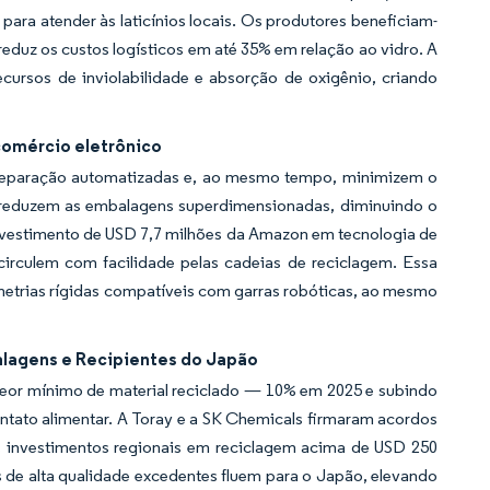
ara atender às laticínios locais. Os produtores beneficiam-
reduz os custos logísticos em até 35% em relação ao vidro. A
rsos de inviolabilidade e absorção de oxigênio, criando
comércio eletrônico
 separação automatizadas e, ao mesmo tempo, minimizem o
A reduzem as embalagens superdimensionadas, diminuindo o
investimento de USD 7,7 milhões da Amazon em tecnologia de
irculem com facilidade pelas cadeias de reciclagem. Essa
etrias rígidas compatíveis com garras robóticas, ao mesmo
alagens e Recipientes do Japão
 teor mínimo de material reciclado — 10% em 2025 e subindo
ntato alimentar. A Toray e a SK Chemicals firmaram acordos
os investimentos regionais em reciclagem acima de USD 250
 de alta qualidade excedentes fluem para o Japão, elevando