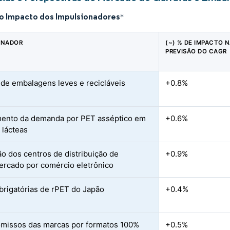
do Impacto dos Impulsionadores
*
ONADOR
(~) % DE IMPACTO 
PREVISÃO DO CAGR
de embalagens leves e recicláveis
+0.8%
ento da demanda por PET asséptico em
+0.6%
 lácteas
o dos centros de distribuição de
+0.9%
rcado por comércio eletrônico
brigatórias de rPET do Japão
+0.4%
issos das marcas por formatos 100%
+0.5%