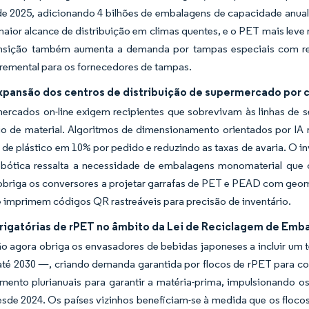
de 2025, adicionando 4 bilhões de embalagens de capacidade anual p
aior alcance de distribuição em climas quentes, e o PET mais leve 
ansição também aumenta a demanda por tampas especiais com recu
cremental para os fornecedores de tampas.
xpansão dos centros de distribuição de supermercado por 
ercados on-line exigem recipientes que sobrevivam às linhas de
io de material. Algoritmos de dimensionamento orientados por I
de plástico em 10% por pedido e reduzindo as taxas de avaria. O 
obótica ressalta a necessidade de embalagens monomaterial que c
obriga os conversores a projetar garrafas de PET e PEAD com geom
 imprimem códigos QR rastreáveis para precisão de inventário.
rigatórias de rPET no âmbito da Lei de Reciclagem de Emb
ão agora obriga os envasadores de bebidas japoneses a incluir um
até 2030 —, criando demanda garantida por flocos de rPET para co
imento plurianuais para garantir a matéria-prima, impulsionando 
sde 2024. Os países vizinhos beneficiam-se à medida que os flocos