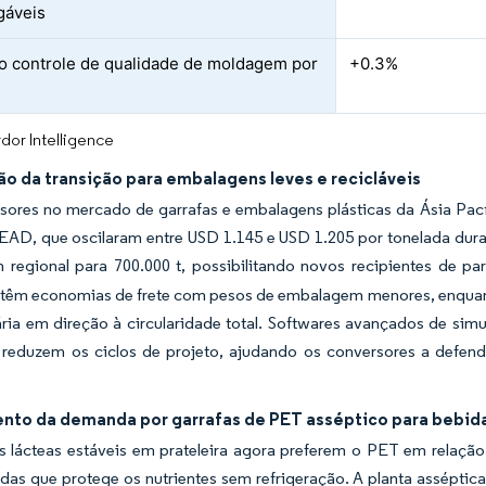
gáveis
no controle de qualidade de moldagem por
+0.3%
dor Intelligence
o da transição para embalagens leves e recicláveis
sores no mercado de garrafas e embalagens plásticas da Ásia Pací
PEAD, que oscilaram entre USD 1.145 e USD 1.205 por tonelada du
 regional para 700.000 t, possibilitando novos recipientes de pa
têm economias de frete com pesos de embalagem menores, enquan
ria em direção à circularidade total. Softwares avançados de sim
 reduzem os ciclos de projeto, ajudando os conversores a defe
nto da demanda por garrafas de PET asséptico para bebidas
s lácteas estáveis em prateleira agora preferem o PET em relação
das que protege os nutrientes sem refrigeração. A planta assépti