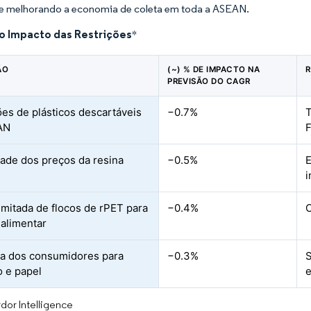
 e melhorando a economia de coleta em toda a ASEAN.
do Impacto das Restrições
*
ÃO
(~) % DE IMPACTO NA
R
PREVISÃO DO CAGR
ões de plásticos descartáveis
−0.7%
T
AN
F
idade dos preços da resina
−0.5%
limitada de flocos de rPET para
−0.4%
C
 alimentar
a dos consumidores para
−0.3%
o e papel
e
dor Intelligence