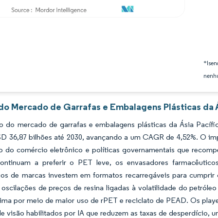
*Isen
nenhu
 do Mercado de Garrafas e Embalagens Plásticas da Á
 do mercado de garrafas e embalagens plásticas da Ásia Pacífic
SD 36,87 bilhões até 2030, avançando a um CAGR de 4,52%. O im
o do comércio eletrônico e políticas governamentais que recom
ontinuam a preferir o PET leve, os envasadores farmacêutic
rios de marcas investem em formatos recarregáveis para cumpri
oscilações de preços de resina ligadas à volatilidade do petróle
rima por meio de maior uso de rPET e reciclato de PEAD. Os playe
e visão habilitados por IA que reduzem as taxas de desperdício, u