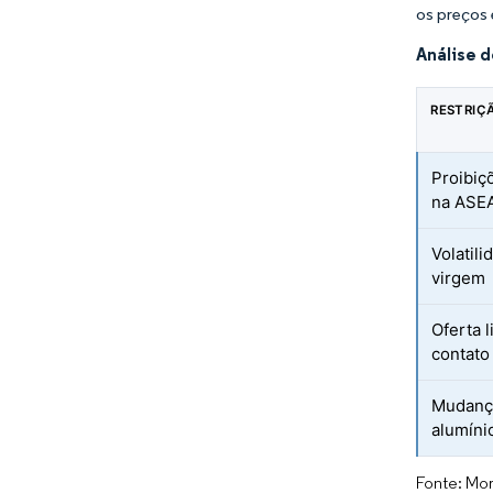
os preços
Análise 
RESTRIÇ
Proibiç
na ASE
Volatil
virgem
Oferta 
contato
Mudanç
alumíni
Fonte: Mor