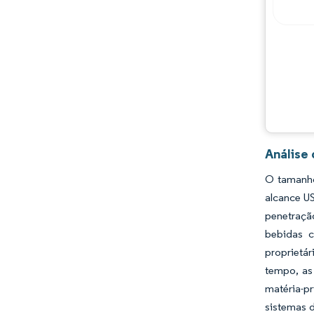
Análise
O tamanho
alcance U
penetraçã
bebidas c
proprietá
tempo, as 
matéria-p
sistemas d