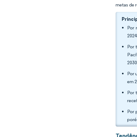
metas de 
Princi
Por 
2024
Por 
Pací
203
Por 
em 2
Por 
rece
Por 
poré
Tendênc