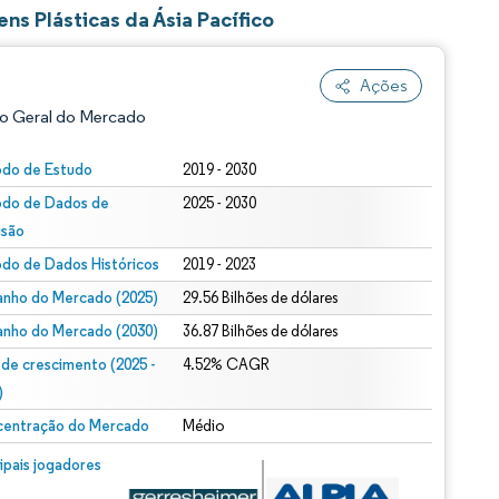
s Plásticas da Ásia Pacífico
Ações
o Geral do Mercado
odo de Estudo
2019 - 2030
odo de Dados de
2025 - 2030
isão
odo de Dados Históricos
2019 - 2023
nho do Mercado (2025)
29.56 Bilhões de dólares
nho do Mercado (2030)
36.87 Bilhões de dólares
ão conforme CC BY 4.0.
 de crescimento (2025 -
4.52% CAGR
)
entração do Mercado
Médio
m © Mordor Intelligence. O reuso requer atribuição conforme CC BY 4.0.
cipais jogadores