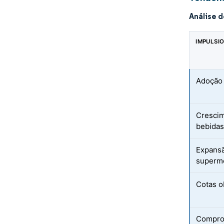
Análise 
IMPULSI
Adoção 
Crescim
bebidas
Expansã
superme
Cotas o
Comprom