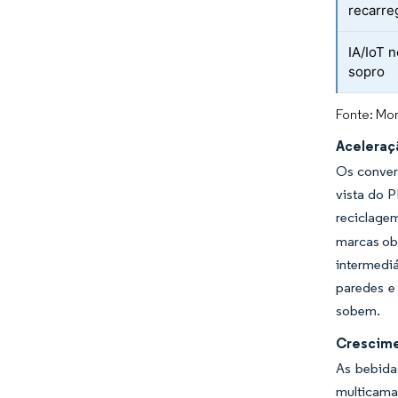
recarre
IA/IoT 
sopro
Fonte: Mor
Aceleraçã
Os conver
vista do 
reciclagem
marcas ob
intermediá
paredes e
sobem.
Crescime
As bebida
multicama