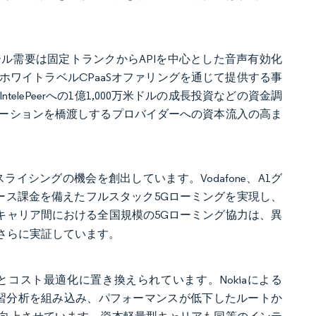
ル需要は固定トランクからAPIを中心とした音声有効化
ワイトラベルCPaaSオファリングを通じて提供する事
ePeerへの1億1,000万米ドルの成長投資などの資金調
ーションを橋渡しするプロバイダーへの資本流入の高ま
イシングの機会を創出しています。Vodafone、A1グ
スベース課金を備えたフルスタック5Gローミングを実現し、
キャリア間における全国規模の5Gローミング協力は、異
さらに実証しています。
コスト最適化に置き換えられています。Nokiaによる
学習分析を組み込み、パフォーマンスが低下したルートか