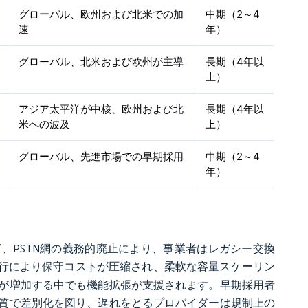
グローバル、欧州および北米での加
中期（2～4
速
年）
グローバル、北米および欧州が主導
長期（4年以
上）
アジア太平洋が中核、欧州および北
長期（4年以
米への波及
上）
グローバル、先進市場での早期採用
中期（2～4
年）
など、PSTN網の義務的廃止により、事業者はレガシー交換
行により保守コストが圧縮され、柔軟な容量スケーリン
が増加する中でも機能拡張が支援されます。早期採用者
質で差別化を図り、遅れをとるプロバイダーは規制上の