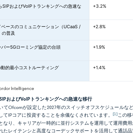
らSIPおよびVoIPトランキングへの急速な
+3.2%
ベースのコミュニケーション（UCaaS /
+2.8%
S）の普及
ーバー5Gローミング協定の台頭
+1.9%
応の動的最小コストルーティング
+1.4%
or Intelligence
SIPおよびVoIPトランキングへの急速な移行
いてOfcomが設定した2027年のスイッチオフスケジュール
[1]
してIPコアに投資することを余儀なくされています。
この移
となり、キャリアが一時的に並行システムを運用して運用費用
れたレイテンシと高度なコーデックサポートを活用して通話品