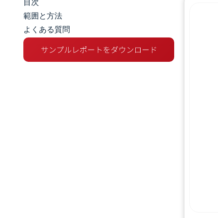
目次
市場規模とシェア
範囲と方法
よくある質問
市場分析
トレンドとインサイト
セグメント分析
地理分析
競争環境
主要プレーヤー
業界の動向