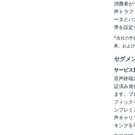
消費者が
声トラフ
ータとバ
準を設定
*当社の
果、およ
セグメ
サービス
音声終端
証済み発
ます。プ
フィック
ンプレミ
声キャリ
キングを