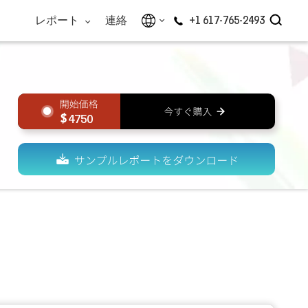
レポート
連絡
+1 617-765-2493
4750