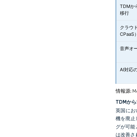
TDMか
移行
クラウド
CPaa
音声オ
AI対
情報源: Mord
TDMから
英国にお
機を廃止
グが可能
は改善さ