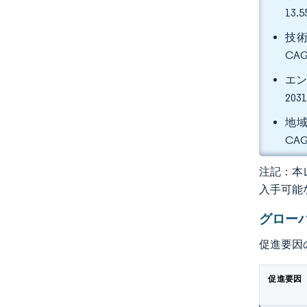
13
技術
CA
エン
20
地域
CA
注記：本レ
入手可能
グロー
促進要因
促進要因