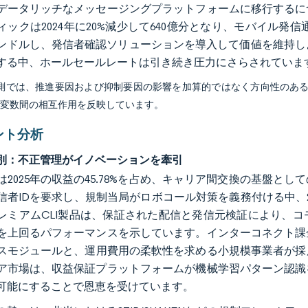
データリッチなメッセージングプラットフォームに移行するに
ィックは2024年に20%減少して640億分となり、モバイル発信
ンドルし、発信者確認ソリューションを導入して価値を維持し
する中、ホールセールレートは引き続き圧力にさらされていま
予測では、推進要因および抑制要因の影響を加算的ではなく方向性のあ
び変数間の相互作用を反映しています。
ント分析
別：不正管理がイノベーションを牽引
は2025年の収益の45.78%を占め、キャリア間交換の基盤
信者IDを要求し、規制当局がロボコール対策を義務付ける中、203
レミアムCLI製品は、保証された配信と発信元検証により、
を上回るパフォーマンスを示しています。インターコネクト課
スモジュールと、運用費用の柔軟性を求める小規模事業者が採用
ア市場は、収益保証プラットフォームが機械学習パターン認識
可能にすることで恩恵を受けています。