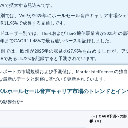
.55%で拡大する見込みです。
別では、VoIPが2025年にホールセール音声キャリア市場シェアの
GR 11.95%で成長する見通しです。
ドユーザー別では、Tier-1およびTier-2通信事業者が2025年の
31年までCAGR 11.45%で最も速いペースを記録しました。
別では、欧州が2025年の収益の27.95%を占めましたが、ア
GRである13.72%を記録すると予測されています。
ポートの市場規模および予測値は、Mordor Intelligence
な最新のデータと洞察に基づいて更新されています。
バルホールセール音声キャリア市場のトレンドとイン
の影響分析
*
（≈）CAGR予測への影
響（%）