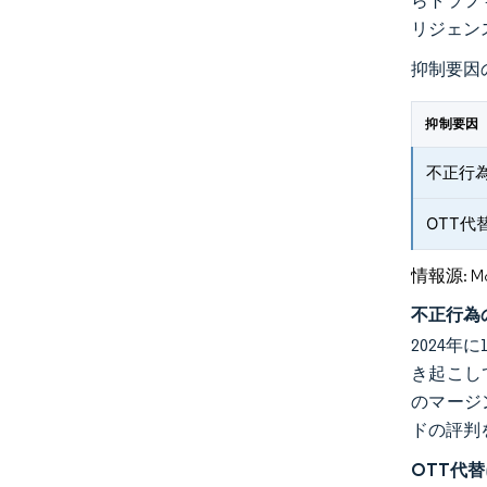
らトラフ
リジェン
抑制要因
抑制要因
不正行為
OTT代
情報源: Mord
不正行為
2024
き起こし
のマージ
ドの評判
OTT代替