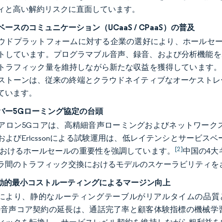
ィと高い解約リスクに直面しています。
ースのコミュニケーション（UCaaS / CPaaS）の普及
ウドプラットフォームに対する企業の選好により、ホールセー
トしています。プログラマブル音声、録音、および分析機能をホ
ラフィック量を維持しながら新たな収益を獲得しています。Intel
ストーンは、従来の終端とクラウドネイティブなオーケストレ
ています。
バー5Gローミング協定の台頭
アロン5Gコアは、高精細音声ローミングおよびネットワークスラ
およびEricssonによる試験運用は、低レイテンシとサービ
[2]
におけるホールセールの重要性を強調しています。
中国の4大
ラ間のトラフィック交換におけるモデルのスケーラビリティを
の動的最小コストルーティングによるマージン向上
合により、静的なルーティングテーブルがリアルタイムの品質と
との音声コア契約の延長は、通話完了率と顧客体験指標の機械