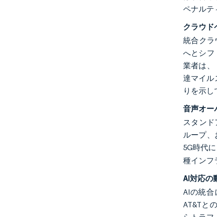
ペナルテ
クラウドベ
統合クラ
へとシフ
業者は、ト
達マイル
りを示し
音声オー
スタンド
ループ、
5G時代
種インフ
AI対応
AIの統
AT&T