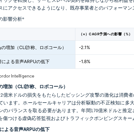
ィックを転換し、サービスレベル契約を維持しながら粗利益を
スにアクセスできるようになり、既存事業者とのパフォーマン
の影響分析
*
（≈）CAGR予測への影響（%）
の増加（CLI詐称、ロボコール）
-2.1%
替による音声ARPUの低下
-1.8%
or Intelligence
の増加（CLI詐称、ロボコール）
年に12億米ドルの損失をもたらしたビッシング攻撃の激化は消
ています。ホールセールキャリアは分析駆動の不正検知に多大
ンのバランスを取る必要があります。年間170億米ドルと推
を傷つける虚偽応答監視およびトラフィックポンピングスキー
による音声ARPUの低下