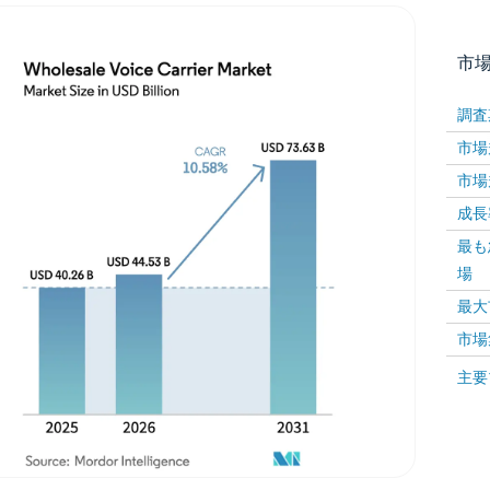
市
調査
市場規
市場規
成長率 
最も
場
画像 © Mordor Intelligence。再利用にはCC BY 4
最大
市場
画像 ©
主要