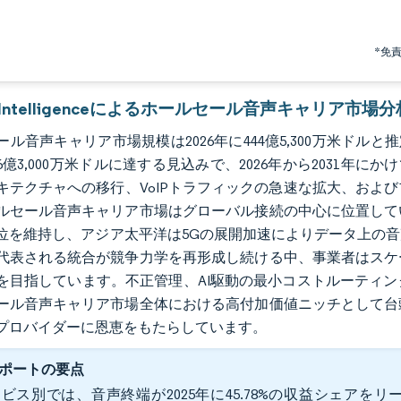
*免
r Intelligenceによるホールセール音声キャリア市場分
ル音声キャリア市場規模は2026年に444億5,300万米ドルと推定さ
6億3,000万米ドルに達する見込みで、2026年から2031年にかけ
キテクチャへの移行、VoIPトラフィックの急速な拡大、およ
ルセール音声キャリア市場はグローバル接続の中心に位置して
位を維持し、アジア太平洋は5Gの展開加速によりデータ上の
代表される統合が競争力学を再形成し続ける中、事業者はスケ
を目指しています。不正管理、AI駆動の最小コストルーティ
ール音声キャリア市場全体における高付加価値ニッチとして台
プロバイダーに恩恵をもたらしています。
ポートの要点
ビス別では、音声終端が2025年に45.78%の収益シェアをリー