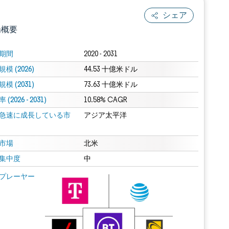
シェア
場概要
期間
2020 - 2031
模 (2026)
44.53 十億米ドル
模 (2031)
73.63 十億米ドル
(2026 - 2031)
10.58% CAGR
急速に成長している市
アジア太平洋
.0の表示が必要です。
市場
北米
集中度
中
 Mordor Intelligence。再利用にはCC BY 4.0の表示が必要です。
プレーヤー