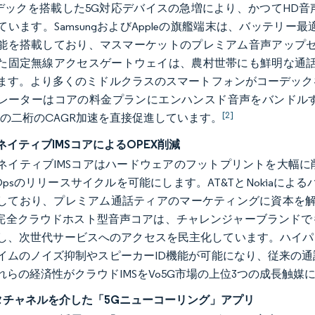
ーデックを搭載した5G対応デバイスの急増により、かつてHD
ています。SamsungおよびAppleの旗艦端末は、バッテリー
能を搭載しており、マスマーケットのプレミアム音声アップセルへ
た固定無線アクセスゲートウェイは、農村世帯にも鮮明な通話
ます。より多くのミドルクラスのスマートフォンがコーデック
レーターはコアの料金プランにエンハンスド音声をバンドル
[2]
市場の二桁のCAGR加速を直接促進しています。
ネイティブIMSコアによるOPEX削減
ネイティブIMSコアはハードウェアのフットプリントを大幅
Opsのリリースサイクルを可能にします。AT&TとNokiaによ
しており、プレミアム通話ティアのマーケティングに資本を解放
leの完全クラウドホスト型音声コアは、チャレンジャーブラン
し、次世代サービスへのアクセスを民主化しています。ハイパ
イムのノイズ抑制やスピーカーID機能が可能になり、従来の
れらの経済性がクラウドIMSをVo5G市場の上位3つの成長触媒
ータチャネルを介した「5Gニューコーリング」アプリ