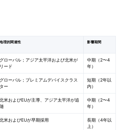
地理的関連性
影響期間
グローバル；アジア太平洋および北米が
中期（2〜4
リード
年）
グローバル；プレミアムデバイスクラス
短期（2年以
ター
内）
北米およびEUが主導、アジア太平洋が追
中期（2〜4
随
年）
北米およびEUが早期採用
長期（4年以
上）