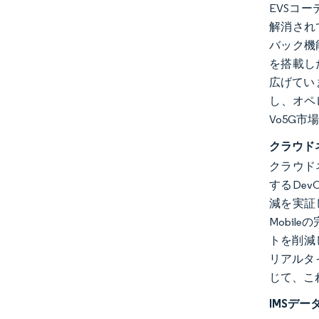
EVSコ
解消され
バック機
を搭載し
広げてい
し、オペ
Vo5G
クラウド
クラウド
するDev
減を実証
Mobi
トを削減
リアルタ
じて、こ
IMSデ