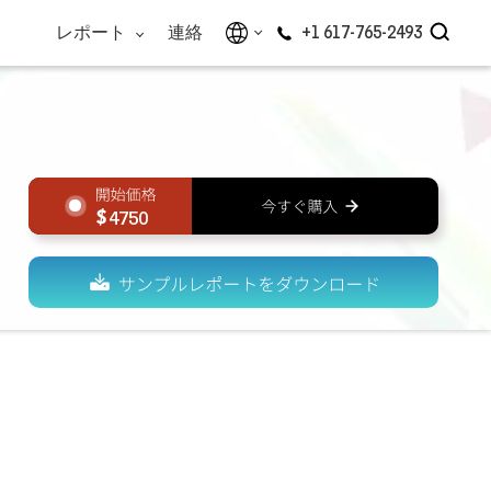
レポート
連絡
+1 617-765-2493
4750