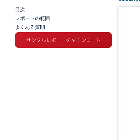
目次
市場規模とシェア
レポートの範囲
よくある質問
市場分析
トレンドとインサイト
セグメント分析
地理分析
競争環境
主要プレーヤー
業界の動向