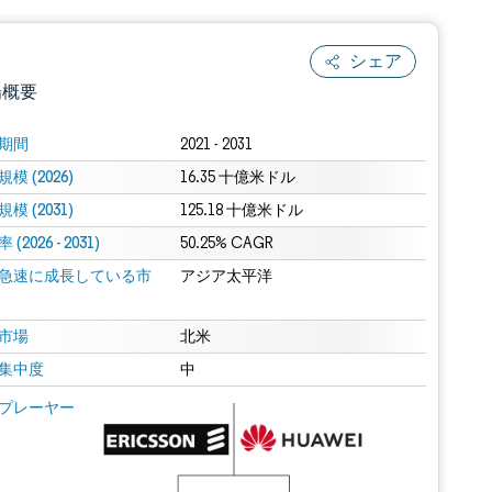
シェア
場概要
期間
2021 - 2031
模 (2026)
16.35 十億米ドル
模 (2031)
125.18 十億米ドル
(2026 - 2031)
50.25% CAGR
急速に成長している市
アジア太平洋
.0の表示が必要です。
市場
北米
集中度
中
 Mordor Intelligence。再利用にはCC BY 4.0の表示が必要です。
プレーヤー