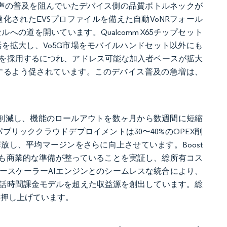
音声の普及を阻んでいたデバイス側の品質ボトルネックが
最適化されたEVSプロファイルを備えた自動VoNRフォール
の道を開いています。Qualcomm X65チップセット
を拡大し、Vo5G市場をモバイルハンドセット以外にも
を採用するにつれ、アドレス可能な加入者ベースが拡大
するよう促されています。このデバイス普及の急増は、
に削減し、機能のロールアウトを数ヶ月から数週間に短縮
るパブリッククラウドデプロイメントは30〜40%のOPEX削
し、平均マージンをさらに向上させています。Boost
ドでも商業的な準備が整っていることを実証し、総所有コス
ースケーラーAIエンジンとのシームレスな統合により、
通話時間課金モデルを超えた収益源を創出しています。総
に押し上げています。