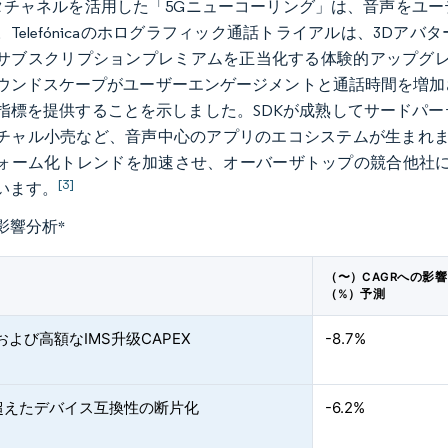
ータチャネルを活用した「5Gニューコーリング」は、音声をユ
。Telefónicaのホログラフィック通話トライアルは、3D
サブスクリプションプレミアムを正当化する体験的アップグレー
ウンドスケープがユーザーエンゲージメントと通話時間を増加
指標を提供することを示しました。SDKが成熟してサードパ
チャル小売など、音声中心のアプリのエコシステムが生まれま
ォーム化トレンドを加速させ、オーバーザトップの競合他社に
[3]
います。
影響分析
*
（〜）CAGRへの影響
（%）予測
および高額なIMS升级CAPEX
-8.7%
超えたデバイス互換性の断片化
-6.2%