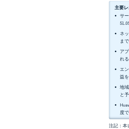
主要レ
サー
51
ネッ
まで
アプ
れる
エン
益を
地域
と
Hu
度
注記：本レ