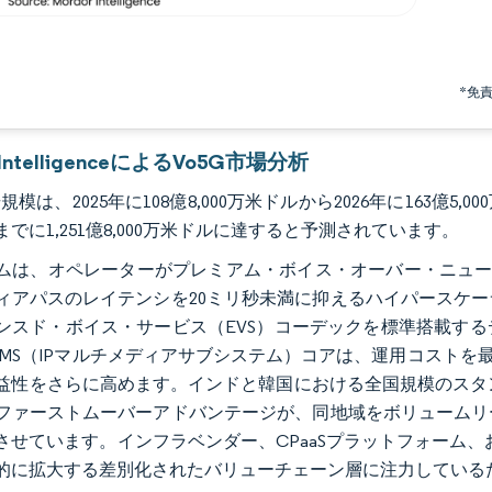
*免
r IntelligenceによるVo5G市場分析
規模は、2025年に108億8,000万米ドルから2026年に163億5,00
年までに1,251億8,000万米ドルに達すると予測されています。
ムは、オペレーターがプレミアム・ボイス・オーバー・ニューラ
ィアパスのレイテンシを20ミリ秒未満に抑えるハイパースケ
ンスド・ボイス・サービス（EVS）コーデックを標準搭載す
IMS（IPマルチメディアサブシステム）コアは、運用コストを
益性をさらに高めます。インドと韓国における全国規模のスタ
ファーストムーバーアドバンテージが、同地域をボリュームリ
させています。インフラベンダー、CPaaSプラットフォーム、
的に拡大する差別化されたバリューチェーン層に注力している