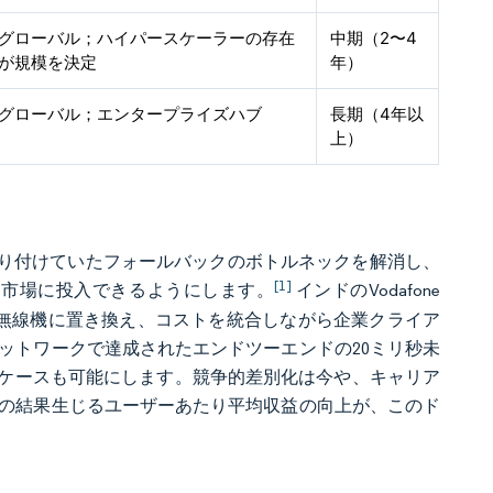
グローバル；ハイパースケーラーの存在
中期（2〜4
が規模を決定
年）
グローバル；エンタープライズハブ
長期（4年以
上）
縛り付けていたフォールバックのボトルネックを解消し、
[1]
を市場に投入できるようにします。
インドのVodafone
の5G無線機に置き換え、コストを統合しながら企業クライア
ットワークで達成されたエンドツーエンドの20ミリ秒未
ケースも可能にします。競争的差別化は今や、キャリア
その結果生じるユーザーあたり平均収益の向上が、このド