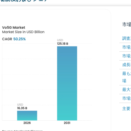
市
調査
市場規
市場規
成長率 
最も
場
画像 © Mordor Intelligence。再利用にはCC BY 4
最大
市場
画像 ©
主要