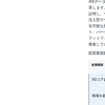
IMSデ
革します
証明し、
没入型サ
化可能な
ト、バー
ラットフ
推進して
阻害要因
阻害要因
5Gコア
地域を