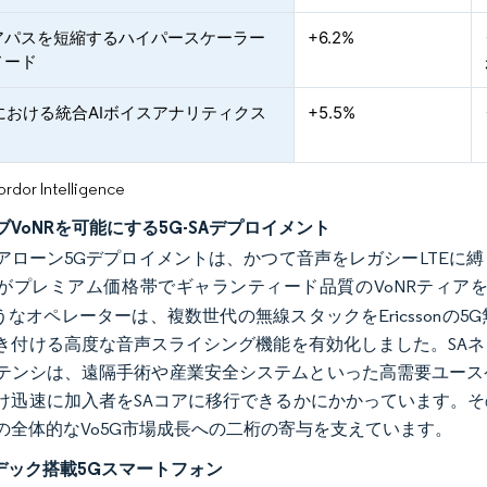
アパスを短縮するハイパースケーラー
+6.2%
ノード
Sにおける統合AIボイスアナリティクス
+5.5%
or Intelligence
VoNRを可能にする5G-SAデプロイメント
アローン5Gデプロイメントは、かつて音声をレガシーLTEに
がプレミアム価格帯でギャランティード品質のVoNRティア
のようなオペレーターは、複数世代の無線スタックをEricsson
き付ける高度な音声スライシング機能を有効化しました。SAネ
テンシは、遠隔手術や産業安全システムといった高需要ユース
け迅速に加入者をSAコアに移行できるかにかかっています。
の全体的なVo5G市場成長への二桁の寄与を支えています。
ーデック搭載5Gスマートフォン