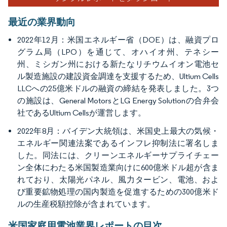
最近の業界動向
2022年12月：米国エネルギー省（DOE）は、融資プロ
グラム局（LPO）を通じて、オハイオ州、テネシー
州、ミシガン州における新たなリチウムイオン電池セ
ル製造施設の建設資金調達を支援するため、Ultium Cells
LLCへの25億米ドルの融資の締結を発表しました。3つ
の施設は、General MotorsとLG Energy Solutionの合弁会
社であるUltium Cellsが運営します。
2022年8月：バイデン大統領は、米国史上最大の気候・
エネルギー関連法案であるインフレ抑制法に署名しま
した。同法には、クリーンエネルギーサプライチェー
ン全体にわたる米国製造業向けに600億米ドル超が含ま
れており、太陽光パネル、風力タービン、電池、およ
び重要鉱物処理の国内製造を促進するための300億米ド
ルの生産税額控除が含まれています。
米国家庭用電池業界レポートの目次