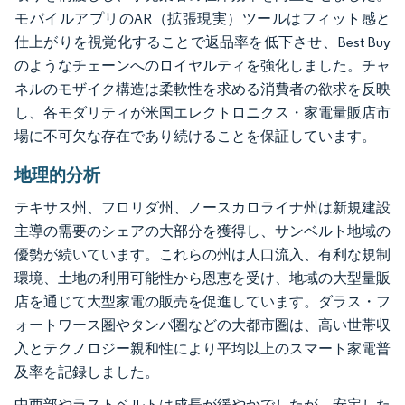
モバイルアプリのAR（拡張現実）ツールはフィット感と
仕上がりを視覚化することで返品率を低下させ、Best Buy
のようなチェーンへのロイヤルティを強化しました。チャ
ネルのモザイク構造は柔軟性を求める消費者の欲求を反映
し、各モダリティが米国エレクトロニクス・家電量販店市
場に不可欠な存在であり続けることを保証しています。
地理的分析
テキサス州、フロリダ州、ノースカロライナ州は新規建設
主導の需要のシェアの大部分を獲得し、サンベルト地域の
優勢が続いています。これらの州は人口流入、有利な規制
環境、土地の利用可能性から恩恵を受け、地域の大型量販
店を通じて大型家電の販売を促進しています。ダラス・フ
ォートワース圏やタンパ圏などの大都市圏は、高い世帯収
入とテクノロジー親和性により平均以上のスマート家電普
及率を記録しました。
中西部やラストベルトは成長が緩やかでしたが、安定した