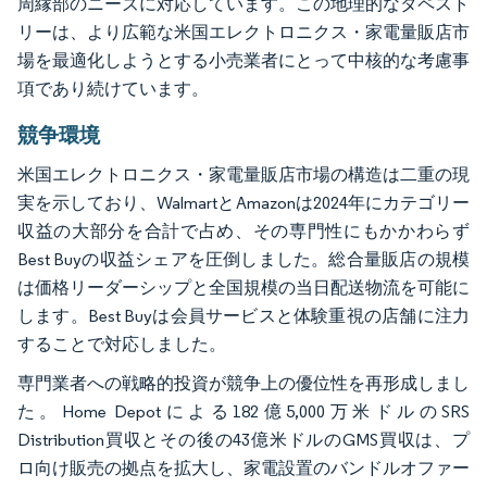
周縁部のニーズに対応しています。この地理的なタペスト
リーは、より広範な米国エレクトロニクス・家電量販店市
場を最適化しようとする小売業者にとって中核的な考慮事
項であり続けています。
競争環境
米国エレクトロニクス・家電量販店市場の構造は二重の現
実を示しており、WalmartとAmazonは2024年にカテゴリー
収益の大部分を合計で占め、その専門性にもかかわらず
Best Buyの収益シェアを圧倒しました。総合量販店の規模
は価格リーダーシップと全国規模の当日配送物流を可能に
します。Best Buyは会員サービスと体験重視の店舗に注力
することで対応しました。
専門業者への戦略的投資が競争上の優位性を再形成しまし
た。Home Depotによる182億5,000万米ドルのSRS
Distribution買収とその後の43億米ドルのGMS買収は、プ
ロ向け販売の拠点を拡大し、家電設置のバンドルオファー