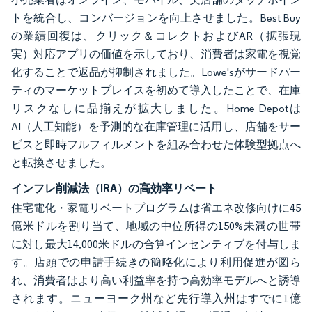
トを統合し、コンバージョンを向上させました。Best Buy
の業績回復は、クリック＆コレクトおよびAR（拡張現
実）対応アプリの価値を示しており、消費者は家電を視覚
化することで返品が抑制されました。Lowe'sがサードパー
ティのマーケットプレイスを初めて導入したことで、在庫
リスクなしに品揃えが拡大しました。Home Depotは
AI（人工知能）を予測的な在庫管理に活用し、店舗をサー
ビスと即時フルフィルメントを組み合わせた体験型拠点へ
と転換させました。
インフレ削減法（IRA）の高効率リベート
住宅電化・家電リベートプログラムは省エネ改修向けに45
億米ドルを割り当て、地域の中位所得の150%未満の世帯
に対し最大14,000米ドルの合算インセンティブを付与しま
す。店頭での申請手続きの簡略化により利用促進が図ら
れ、消費者はより高い利益率を持つ高効率モデルへと誘導
されます。ニューヨーク州など先行導入州はすでに1億