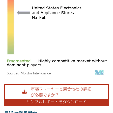
画像 © Mordor Intelligence。再利用にはCC BY 4.0の表示が必要です。