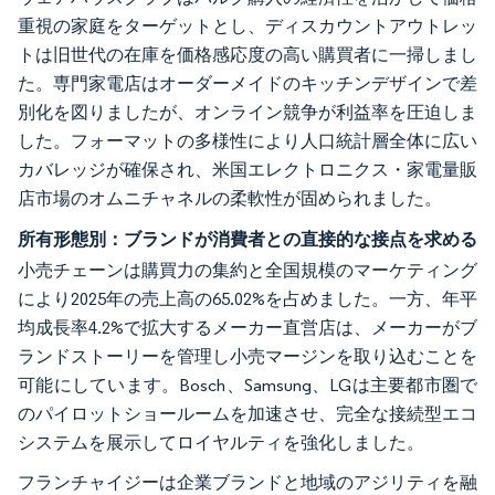
重視の家庭をターゲットとし、ディスカウントアウトレッ
トは旧世代の在庫を価格感応度の高い購買者に一掃しまし
た。専門家電店はオーダーメイドのキッチンデザインで差
別化を図りましたが、オンライン競争が利益率を圧迫しま
した。フォーマットの多様性により人口統計層全体に広い
カバレッジが確保され、米国エレクトロニクス・家電量販
店市場のオムニチャネルの柔軟性が固められました。
所有形態別：ブランドが消費者との直接的な接点を求める
小売チェーンは購買力の集約と全国規模のマーケティング
により2025年の売上高の65.02%を占めました。一方、年平
均成長率4.2%で拡大するメーカー直営店は、メーカーがブ
ランドストーリーを管理し小売マージンを取り込むことを
可能にしています。Bosch、Samsung、LGは主要都市圏で
のパイロットショールームを加速させ、完全な接続型エコ
システムを展示してロイヤルティを強化しました。
フランチャイジーは企業ブランドと地域のアジリティを融