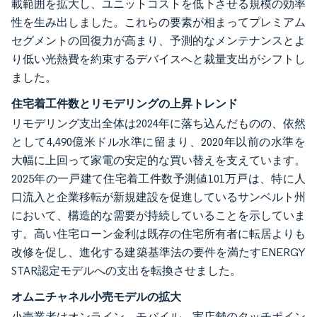
載範囲を拡大し、ユニットコストを低下させる規模の効率
性を生み出しました。これらの要素が相まってプレミアム
セグメントの回復力が高まり、予測的なメンテナンスとよ
り低い光熱費を約束するデバイスへと裁量支出がシフトし
ました。
住宅着工件数とリモデリングの上昇トレンド
リモデリング支出全体は2024年に落ち込んだものの、依然
として4,490億米ドル水準に留まり、2020年以前の水準を
大幅に上回って家電の安定的な買い替えを支えています。
2025年の一戸建て住宅着工件数予測値101万戸は、特に人
口流入と企業移転が新規建設を促進しているサンベルト州
において、構造的な需要が持続していることを示していま
す。高い住宅ローン金利は既存の住宅所有者に転居よりも
改修を促し、進化する建築基準法の要件を満たすENERGY
STAR認定モデルへの支出を転換させました。
オムニチャネル小売モデルの拡大
小売業者はオンライン、モバイル、実店舗のタッチポイン