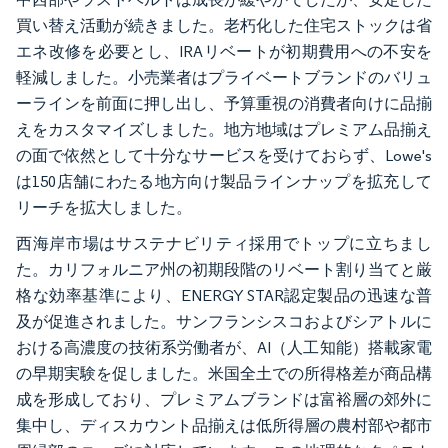
買い替え活動が続きました。老朽化した住宅ストックは省
エネ改修を必要とし、IRAリベートが初期費用への不安を
軽減しました。小売業者はプライベートブランドのバリュ
ーラインを前面に押し出し、予算重視の消費者向けに品揃
えをカスタマイズしました。地方地域はプレミアム品揃え
の面で依然として十分なサービスを受けておらず、Lowe's
は150店舗にわたる地方向け製品ラインナップを拡充して
リーチを拡大しました。
西海岸市場はサステナビリティ採用でトップに立ちまし
た。カリフォルニア州の初期段階のリベート割り当てと厳
格な効率基準により、ENERGY STAR認定製品の迅速な普
及が促進されました。サンフランシスコおよびシアトルに
おける高濃度の技術系労働者が、AI（人工知能）搭載家電
の早期実験を促しました。米国全土での所得格差が商品構
成を形成しており、プレミアムブランドは富裕層の郊外に
集中し、ディスカウント品揃えは低所得層の農村部や都市