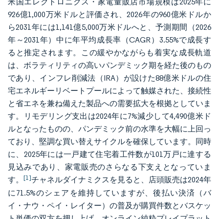
米国エレクトロニクス・家電量販店市場規模は2025年に
926億1,000万米ドルと評価され、2026年の960億米ドルか
ら2031年には1,141億5,000万米ドルへと、予測期間（2026
年～2031年）中に年平均成長率（CAGR）3.55%で成長す
ると推定されます。この緩やかながらも着実な成長軌道
は、ボラティリティの高いパンデミック期を経た後のもの
であり、インフレ削減法（IRA）が設けた88億米ドルの住
宅エネルギーリベートプールによって触媒された、接続性
と省エネを兼ね備えた製品への需要拡大を根拠としていま
す。リモデリング支出は2024年に7%減少して4,490億米ド
ルとなったものの、パンデミック前の水準を大幅に上回っ
ており、堅調な買い替えサイクルを確保しています。同時
に、2025年には一戸建て住宅着工件数が101万戸に達する
見込みであり、家電販売のさらなる下支えとなっていま
[1]
す。
チャネルダイナミクスを見ると、店頭販売は2024年
に71.5%のシェアを維持していますが、後払い決済（バ
イ・ナウ・ペイ・レイター）の普及が購買件数とバスケッ
ト単価の双方を押し上げ、オンライン純粋プレイプラット