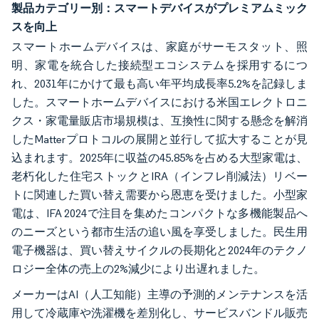
製品カテゴリー別：スマートデバイスがプレミアムミック
スを向上
スマートホームデバイスは、家庭がサーモスタット、照
明、家電を統合した接続型エコシステムを採用するにつ
れ、2031年にかけて最も高い年平均成長率5.2%を記録しま
した。スマートホームデバイスにおける米国エレクトロニ
クス・家電量販店市場規模は、互換性に関する懸念を解消
したMatterプロトコルの展開と並行して拡大することが見
込まれます。2025年に収益の45.85%を占める大型家電は、
老朽化した住宅ストックとIRA（インフレ削減法）リベー
トに関連した買い替え需要から恩恵を受けました。小型家
電は、IFA 2024で注目を集めたコンパクトな多機能製品へ
のニーズという都市生活の追い風を享受しました。民生用
電子機器は、買い替えサイクルの長期化と2024年のテクノ
ロジー全体の売上の2%減少により出遅れました。
メーカーはAI（人工知能）主導の予測的メンテナンスを活
用して冷蔵庫や洗濯機を差別化し、サービスバンドル販売