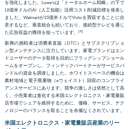
を強化しました。Lowe'sは「トータルホーム戦略」の下で
10億米ドルのAI（人工知能）活用コスト削減目標を発表し
ました。Walmartが23億米ドルでVizioを買収することに合
意するなど、垂直統合も続いており、接続型テレビを通じ
[4]
た広告収益の獲得を狙っています。
新興の挑戦者は消費者直販（DTC）とサブスクリプショ
ン型メンテナンスに注力しています。家電ブランドはエン
ドユーザーのデータ取得を目的にフラッグシップショール
ームをオープンし、フィンテックパートナーがサービスバ
ンドルの資金を調達しました。ホワイトスペースの機会は
農村地域と電子廃棄物（eウェイスト）回収のコンプライ
アンスサービスにあります。競争の激しさは依然として高
く、小売業者は進化する米国エレクトロニクス・家電量販
店市場でシェアを維持するために、価格、サービス、テク
ノロジーのバランスを取ることを余儀なくされています。
米国エレクトロニクス・家電量販店産業のリー