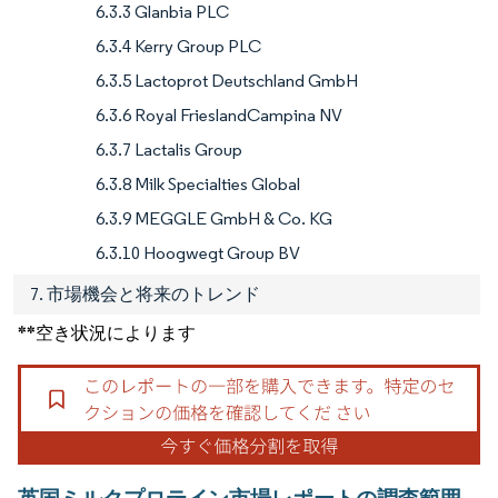
6.3.3 Glanbia PLC
6.3.4 Kerry Group PLC
6.3.5 Lactoprot Deutschland GmbH
6.3.6 Royal FrieslandCampina NV
6.3.7 Lactalis Group
6.3.8 Milk Specialties Global
6.3.9 MEGGLE GmbH & Co. KG
6.3.10 Hoogwegt Group BV
7. 市場機会と将来のトレンド
**空き状況によります