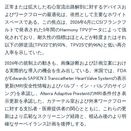
正常または拡大した右心室流出路解剖に対するデバイスお
よびワークフローの最適化は、依然として主要なホワイト
スペースである。この焦点は、2026年6月にCSIフランクフ
ルトで発表された5年間のHarmony TPVデータによって強
化されており、耐久性の指標はほとんどが軽度またはそれ
以下の肺逆流(TPV22で約93%、TPV25で約96%)と低い再介
入率を示していた。
2026年の規制上の動きも、画像診断および計画立案におけ
る実際的な導入の機会を生み出している。米国では、FDA
がEdwards SAPIEN 3 Transcatheter Heart Valve Systemの表示
更新(MRI安全性情報およびバルブ・イン・バルブのサイジ
ング)を承認し、Alterra Adaptive PrestentのMRI条件付き表
示更新を承認した。カテーテル室および外来ワークフロー
に対する支払者・医療提供者の関心とともに、これらの更
新はより広範なスクリーニング経路と、植込み後のより明
確なサーベイランス計画を後押しする。