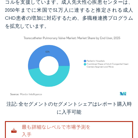
コルを支援しています。成人先天性心疾患センターは、
2050年までに米国で51万人に達すると推定される成人
CHD患者の増加に対応するため、多職種連携プログラム
を拡充しています。
注記: 全セグメントのセグメントシェアはレポート購入時
画像 © Mordor Intelligence。再利用にはCC BY 4.0の表示が必要です。
に入手可能