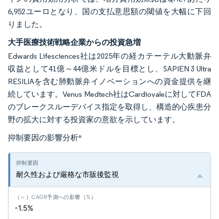
6,952ユーロとなり、国の支払意思額の閾値を大幅に下回
りました。
大手医療技術戦略企業からの投資急増
Edwards Lifesciences社は2025年の経カテーテル大動脈弁
収益として41億～44億米ドルを目標とし、SAPIEN 3 Ultra
RESILIAを含む肺動脈弁イノベーションへの資金提供を継
続しています。Venus Medtech社はCardiovaleに対してFDA
のブレークスルーデバイス指定を取得し、構造的心疾患分
野の拡大に対する投資家の意欲を示しています。
抑制要因の影響分析
*
耐久性および厳格な市販後監視
-1.5%