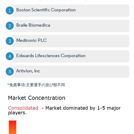
Boston Scientific Corporation
Braile Biomedica
Medtronic PLC
Edwards Lifesciences Corporation
Artivion, Inc
*免責事項:主要選手の並び順不同