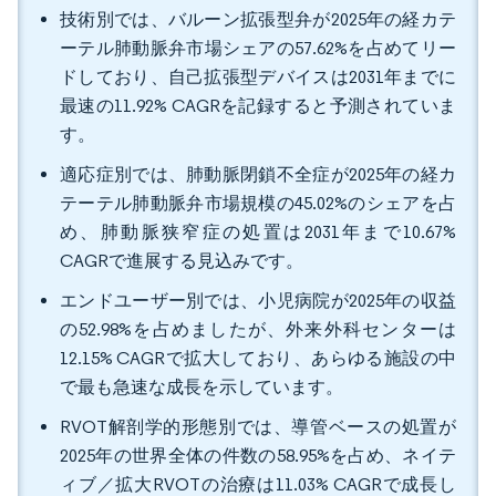
技術別では、バルーン拡張型弁が2025年の経カテ
ーテル肺動脈弁市場シェアの57.62%を占めてリー
ドしており、自己拡張型デバイスは2031年までに
最速の11.92% CAGRを記録すると予測されていま
す。
適応症別では、肺動脈閉鎖不全症が2025年の経カ
テーテル肺動脈弁市場規模の45.02%のシェアを占
め、肺動脈狭窄症の処置は2031年まで10.67%
CAGRで進展する見込みです。
エンドユーザー別では、小児病院が2025年の収益
の52.98%を占めましたが、外来外科センターは
12.15% CAGRで拡大しており、あらゆる施設の中
で最も急速な成長を示しています。
RVOT解剖学的形態別では、導管ベースの処置が
2025年の世界全体の件数の58.95%を占め、ネイテ
ィブ／拡大RVOTの治療は11.03% CAGRで成長し