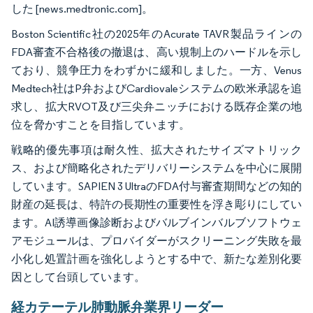
した [news.medtronic.com]。
Boston Scientific社の2025年のAcurate TAVR製品ラインの
FDA審査不合格後の撤退は、高い規制上のハードルを示し
ており、競争圧力をわずかに緩和しました。一方、Venus
Medtech社はP弁およびCardiovaleシステムの欧米承認を追
求し、拡大RVOT及び三尖弁ニッチにおける既存企業の地
位を脅かすことを目指しています。
戦略的優先事項は耐久性、拡大されたサイズマトリック
ス、および簡略化されたデリバリーシステムを中心に展開
しています。SAPIEN 3 UltraのFDA付与審査期間などの知的
財産の延長は、特許の長期性の重要性を浮き彫りにしてい
ます。AI誘導画像診断およびバルブインバルブソフトウェ
アモジュールは、プロバイダーがスクリーニング失敗を最
小化し処置計画を強化しようとする中で、新たな差別化要
因として台頭しています。
経カテーテル肺動脈弁業界リーダー