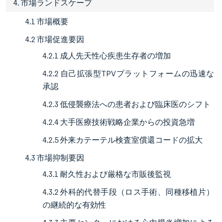
4. 市場ランドスケープ
4.1 市場概要
4.2 市場促進要因
4.2.1 成人先天性心疾患生存者の増加
4.2.2 自己拡張型TPVプラットフォームの迅速な
承認
4.2.3 低侵襲療法への患者および臨床医のシフト
4.2.4 大手医療技術戦略企業からの投資急増
4.2.5 外来カテーテル検査室償還コードの拡大
4.3 市場抑制要因
4.3.1 耐久性および厳格な市販後監視
4.3.2 外科的代替手段（ロス手術、同種移植片）
の継続的な有効性