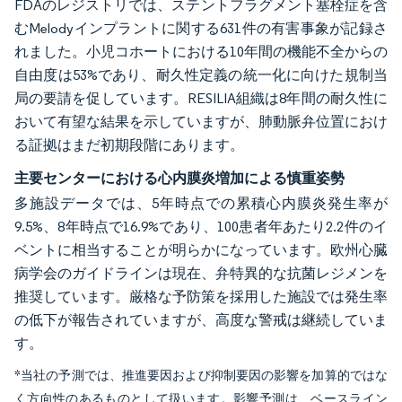
FDAのレジストリでは、ステントフラグメント塞栓症を含
むMelodyインプラントに関する631件の有害事象が記録さ
れました。小児コホートにおける10年間の機能不全からの
自由度は53%であり、耐久性定義の統一化に向けた規制当
局の要請を促しています。RESILIA組織は8年間の耐久性に
おいて有望な結果を示していますが、肺動脈弁位置におけ
る証拠はまだ初期段階にあります。
主要センターにおける心内膜炎増加による慎重姿勢
多施設データでは、5年時点での累積心内膜炎発生率が
9.5%、8年時点で16.9%であり、100患者年あたり2.2件のイ
ベントに相当することが明らかになっています。欧州心臓
病学会のガイドラインは現在、弁特異的な抗菌レジメンを
推奨しています。厳格な予防策を採用した施設では発生率
の低下が報告されていますが、高度な警戒は継続していま
す。
*当社の予測では、推進要因および抑制要因の影響を加算的ではな
く方向性のあるものとして扱います。影響予測は、ベースライン