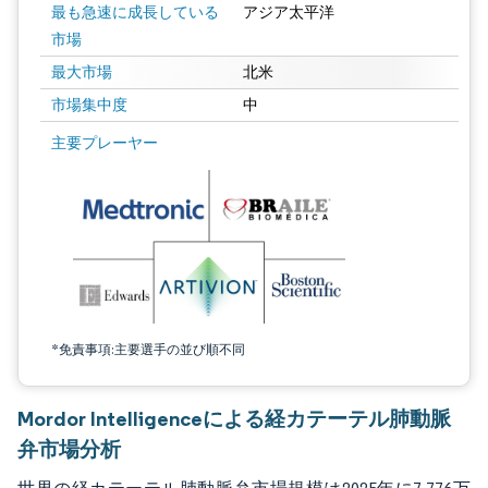
最も急速に成長している
アジア太平洋
市場
最大市場
北米
市場集中度
中
画像 © Mordor Intelligence。再利用にはCC BY 4.0の表示が必要です。
主要プレーヤー
*免責事項:主要選手の並び順不同
Mordor Intelligenceによる経カテーテル肺動脈
弁市場分析