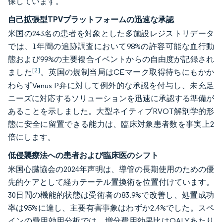
保しています。
自己拡張型TPVプラットフォームの迅速な承認
米国の243名の患者を対象とした多施設レジストリデータ
では、1年間の追跡調査において98%の許容可能な血行動
態および99%の主要複合イベントからの自由度が記録され
[2]
ました
。英国の規制当局はCEマーク取得待ちにもかか
わらずVenus P弁に対して例外的な承認を付与し、未充足
ニーズに対応するソリューションを迅速に承認する準備が
あることを示しました。大型ネイティブRVOT解剖学的形
態に安全に留置できる能力は、臨床対象患者数を事実上2
倍にします。
低侵襲療法への患者および臨床医のシフト
米国心臓協会の2024年声明は、導管の長期使用のための優
先的ケアとして経カテーテル置換術を位置付けています。
30日間の機能的状態は受術者の83.9%で改善し、処置成功
率は95%に達し、主要有害事象はわずか2.4%でした。スペ
インの費用効用分析では、増分費用効果比はQALYあたり