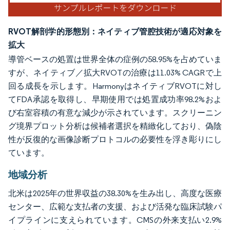
RVOT解剖学的形態別：ネイティブ管腔技術が適応対象を
拡大
導管ベースの処置は世界全体の症例の58.95%を占めていま
すが、ネイティブ／拡大RVOTの治療は11.03% CAGRで上
回る成長を示します。HarmonyはネイティブRVOTに対し
てFDA承認を取得し、早期使用では処置成功率98.2%およ
び右室容積の有意な減少が示されています。スクリーニン
グ境界プロット分析は候補者選択を精緻化しており、偽陰
性が反復的な画像診断プロトコルの必要性を浮き彫りにし
ています。
地域分析
北米は2025年の世界収益の38.30%を生み出し、高度な医療
センター、広範な支払者の支援、および活発な臨床試験パ
イプラインに支えられています。CMSの外来支払い2.9%