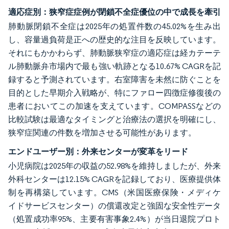
適応症別：狭窄症症例が閉鎖不全症優位の中で成長を牽引
肺動脈閉鎖不全症は2025年の処置件数の45.02%を生み出
し、容量過負荷是正への歴史的な注目を反映しています。
それにもかかわらず、肺動脈狭窄症の適応症は経カテーテ
ル肺動脈弁市場内で最も強い軌跡となる10.67% CAGRを記
録すると予測されています。右室障害を未然に防ぐことを
目的とした早期介入戦略が、特にファロー四徴症修復後の
患者においてこの加速を支えています。COMPASSなどの
比較試験は最適なタイミングと治療法の選択を明確にし、
狭窄症関連の件数を増加させる可能性があります。
エンドユーザー別：外来センターが変革をリード
小児病院は2025年の収益の52.98%を維持しましたが、外来
外科センターは12.15% CAGRを記録しており、医療提供体
制を再構築しています。CMS（米国医療保険・メディケ
イドサービスセンター）の償還改定と強固な安全性データ
（処置成功率95%、主要有害事象2.4%）が当日退院プロト