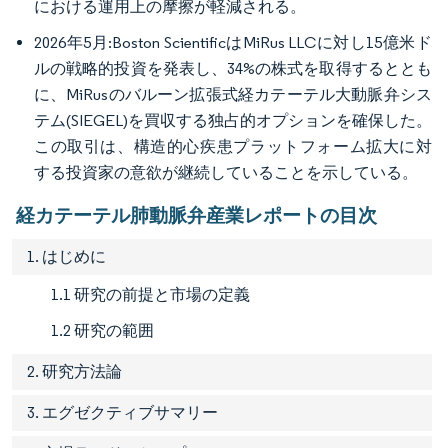
における運用上の摩擦が軽減される。
2026年5月:Boston ScientificはMiRus LLCに対し15億米ド
ルの戦略的投資を発表し、34%の株式を取得するととも
に、MiRusのバルーン拡張式経カテーテル大動脈弁シス
テム(SIEGEL)を買収する独占的オプションを確保した。
この取引は、構造的心疾患プラットフォーム拡大に対
する投資家の意欲が継続していることを示している。
経カテーテル肺動脈弁産業レポートの目次
1. はじめに
1.1 研究の前提と市場の定義
1.2 研究の範囲
2. 研究方法論
3. エグゼクティブサマリー