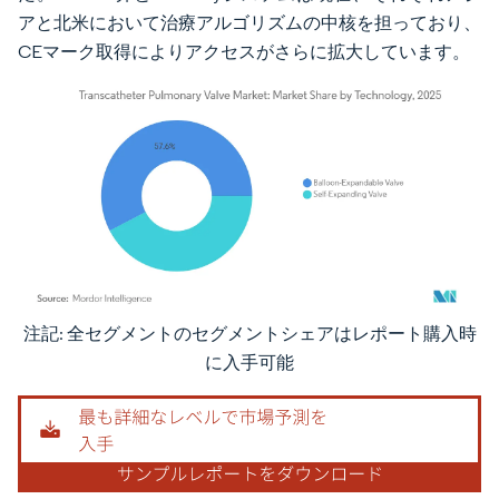
アと北米において治療アルゴリズムの中核を担っており、
CEマーク取得によりアクセスがさらに拡大しています。
注記: 全セグメントのセグメントシェアはレポート購入時
画像 © Mordor Intelligence。再利用にはCC BY 4.0の表示が必要です。
に入手可能