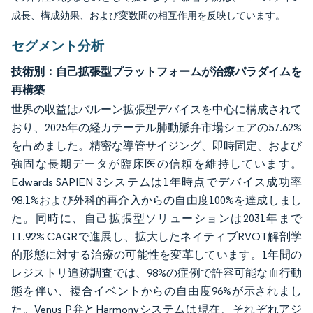
成長、構成効果、および変数間の相互作用を反映しています。
セグメント分析
技術別：自己拡張型プラットフォームが治療パラダイムを
再構築
世界の収益はバルーン拡張型デバイスを中心に構成されて
おり、2025年の経カテーテル肺動脈弁市場シェアの57.62%
を占めました。精密な導管サイジング、即時固定、および
強固な長期データが臨床医の信頼を維持しています。
Edwards SAPIEN 3システムは1年時点でデバイス成功率
98.1%および外科的再介入からの自由度100%を達成しまし
た。同時に、自己拡張型ソリューションは2031年まで
11.92% CAGRで進展し、拡大したネイティブRVOT解剖学
的形態に対する治療の可能性を変革しています。1年間の
レジストリ追跡調査では、98%の症例で許容可能な血行動
態を伴い、複合イベントからの自由度96%が示されまし
た。Venus P弁とHarmonyシステムは現在、それぞれアジ