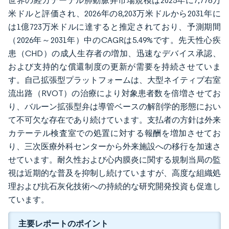
世界の経カテーテル肺動脈弁市場規模は2025年に7,776万
米ドルと評価され、2026年の8,203万米ドルから2031年に
は1億723万米ドルに達すると推定されており、予測期間
（2026年～2031年）中のCAGRは5.49%です。先天性心疾
患（CHD）の成人生存者の増加、迅速なデバイス承認、
および支持的な償還制度の更新が需要を持続させていま
す。自己拡張型プラットフォームは、大型ネイティブ右室
流出路（RVOT）の治療により対象患者数を倍増させてお
り、バルーン拡張型弁は導管ベースの解剖学的形態におい
て不可欠な存在であり続けています。支払者の方針は外来
カテーテル検査室での処置に対する報酬を増加させてお
り、三次医療外科センターから外来施設への移行を加速さ
せています。耐久性および心内膜炎に関する規制当局の監
視は近期的な普及を抑制し続けていますが、高度な組織処
理および抗石灰化技術への持続的な研究開発投資も促進し
ています。
主要レポートのポイント