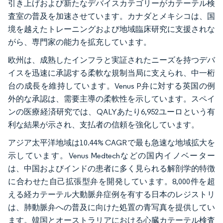
引き上げおよび新たなデバイスカテゴリーがカテーテル検
査室の普及を加速させています。カナダとメキシコは、国
境を越えたトレーニングおよび地域臨床研究に支援されな
がら、専門家の能力を拡充しています。
欧州は、成熟したインフラと実証されたニーズを持つデバ
イスを迅速に承認する柔軟な規制当局に支えられ、中一桁
台の成長を維持しています。Venus P弁に対する英国の例
外的な承認は、需要主導の柔軟性を示しています。スペイ
ンの医療経済研究では、QALYあたり6,952ユーロという有
利な結果が示され、支払者の信頼を強化しています。
アジア太平洋地域は10.44% CAGRで最も急速な地域拡大を
示しています。Venus Medtechなどの国内イノベーター
は、中国およびインドの患者に多く見られる解剖学的特徴
に合わせた自己拡張型弁を開発しています。8,000件を超
える経カテーテル大動脈弁症例を有する日本のレジストリ
は、肺動脈弁への普及に向けた処置の青写真を提供してい
ます。韓国とオーストラリアにおける心臓カテーテル検査