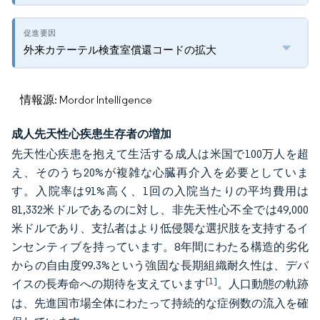
外来カテーテル検査室償還コードの拡大
情報源: Mordor Intelligence
成人先天性心疾患生存者の増加
先天性心疾患を抱えて生活する成人は米国で100万人を超
え、そのうち20%が複雑な心臓再介入を必要としていま
す。入院率は91%高く、1回の入院当たりの平均費用は
81,332米ドルであるのに対し、非先天性心不全では49,000
米ドルであり、支払者はより低侵襲な選択肢を支持するイ
ンセンティブを持っています。8年間にわたる構造的劣化
からの自由度99.3%という強固な長期組織耐久性は、デバ
[1]
イスの長寿命への期待を支えています
。人口動態の軌跡
は、先進国市場全体にわたって持続的な症例数の流入を確