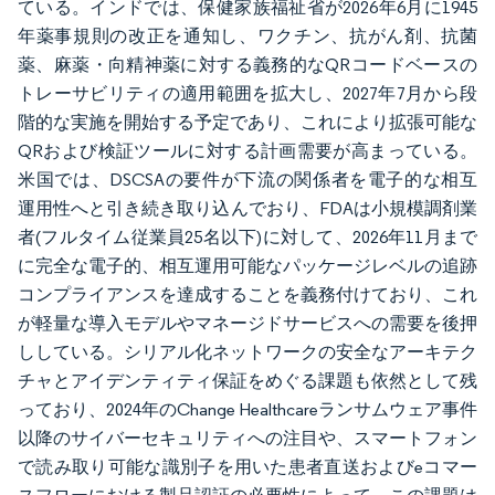
ている。インドでは、保健家族福祉省が2026年6月に1945
年薬事規則の改正を通知し、ワクチン、抗がん剤、抗菌
薬、麻薬・向精神薬に対する義務的なQRコードベースの
トレーサビリティの適用範囲を拡大し、2027年7月から段
階的な実施を開始する予定であり、これにより拡張可能な
QRおよび検証ツールに対する計画需要が高まっている。
米国では、DSCSAの要件が下流の関係者を電子的な相互
運用性へと引き続き取り込んでおり、FDAは小規模調剤業
者(フルタイム従業員25名以下)に対して、2026年11月まで
に完全な電子的、相互運用可能なパッケージレベルの追跡
コンプライアンスを達成することを義務付けており、これ
が軽量な導入モデルやマネージドサービスへの需要を後押
ししている。シリアル化ネットワークの安全なアーキテク
チャとアイデンティティ保証をめぐる課題も依然として残
っており、2024年のChange Healthcareランサムウェア事件
以降のサイバーセキュリティへの注目や、スマートフォン
で読み取り可能な識別子を用いた患者直送およびeコマー