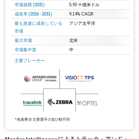
市場規模 (2031)
5.93 十億米ドル
成長率 (2026 - 2031)
9.14% CAGR
最も急速に成長している
アジア太平洋
市場
最大市場
北米
市場集中度
中
画像 © Mordor Intelligence。再利用にはCC BY 4.0の表示が必要です。
主要プレーヤー
*免責事項:主要選手の並び順不同