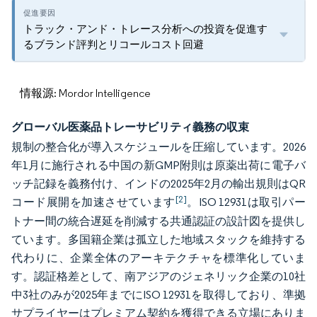
トラック・アンド・トレース分析への投資を促進す
るブランド評判とリコールコスト回避
情報源: Mordor Intelligence
グローバル医薬品トレーサビリティ義務の収束
規制の整合化が導入スケジュールを圧縮しています。2026
年1月に施行される中国の新GMP附則は原薬出荷に電子バ
ッチ記録を義務付け、インドの2025年2月の輸出規則はQR
[2]
コード展開を加速させています
。ISO 12931は取引パー
トナー間の統合遅延を削減する共通認証の設計図を提供し
ています。多国籍企業は孤立した地域スタックを維持する
代わりに、企業全体のアーキテクチャを標準化していま
す。認証格差として、南アジアのジェネリック企業の10社
中3社のみが2025年までにISO 12931を取得しており、準拠
サプライヤーはプレミアム契約を獲得できる立場にありま