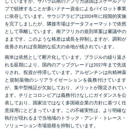
していますが、サハラ以南のアフリカ諸国はスケールアッ
プで頓挫することが多いドナー資金によるパイロット事業
に依存しています。サウジアラビアは2024年に段階的実施
を完了しましたが、隣接市場はデータフォーマットで依然
として乖離しています。南アフリカの規則草案は審議中の
ままです。このような格差は成長を抑制しますが、調和が
改善されれば長期的な拡大の余地が残されています。
南米は依然として断片化しています。ブラジルの繰り返さ
れる延期により、国内のアップグレードは2027年まで先送
りされ、投資が停滞しています。アルゼンチンは向精神薬
と規制薬物のシリアライゼーションを義務付けています
が、集中型検証が欠如しており、メリットが限定されてい
ます。チリとコロンビアは義務付けなしにガイダンスを公
表しており、国家法ではなく多国籍企業の方針に基づく任
意採用にとどまっています。この不確実性は、より明確な
執行が現れるまで当地域のトラック・アンド・トレース・
ソリューション市場規模を抑制しています。