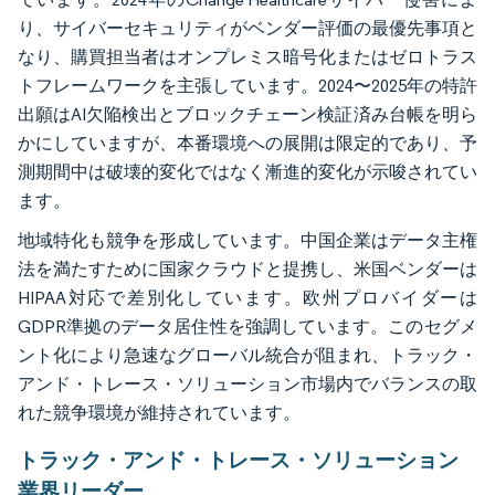
り、サイバーセキュリティがベンダー評価の最優先事項と
なり、購買担当者はオンプレミス暗号化またはゼロトラス
トフレームワークを主張しています。2024〜2025年の特許
出願はAI欠陥検出とブロックチェーン検証済み台帳を明ら
かにしていますが、本番環境への展開は限定的であり、予
測期間中は破壊的変化ではなく漸進的変化が示唆されてい
ます。
地域特化も競争を形成しています。中国企業はデータ主権
法を満たすために国家クラウドと提携し、米国ベンダーは
HIPAA対応で差別化しています。欧州プロバイダーは
GDPR準拠のデータ居住性を強調しています。このセグメ
ント化により急速なグローバル統合が阻まれ、トラック・
アンド・トレース・ソリューション市場内でバランスの取
れた競争環境が維持されています。
トラック・アンド・トレース・ソリューション
業界リーダー