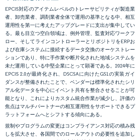
EPCIS対応のアイテムレベルのトレーサビリティが製造業
者、卸売業者、調剤業者全体で運用の基準となる中、相互
運用性を第一に考えたアップグレードに支出が集中してい
る。最も目立つ空白領域は、例外管理、監査対応ワークフ
ロー、そしてラインコントローラーとリポジトリをERPお
よび在庫システムに接続するデータ交換のオーケストレー
ションであり、特に手作業や断片化された地域システムを
未だ運用している中堅企業にとって顕著である。2024年に
EPCIS 2.0が最終化され、DSCSAに向けたGS1の実装ガイ
ダンスが整備されたことで、ベンダーは標準化されたシリ
アル化データを中心にイベント共有を整合させることが可
能となり、これによりカスタム統合作業が減少し、評価の
焦点はマルチパートナーの相互運用性をサポートできるプ
ラットフォームへとシフトする傾向にある。
規制やプログラムの変更はコンプライアンス対応の積み残
しを拡大させ、各国間でのロールアウトの必要性を追加し