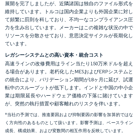
展開を完了しましたが、近隣諸国は独自のファイル形式を
維持しています。トルコは国内企業よりも外国企業に対し
て頻繁に罰則を科しており、不均一なコンプライアンス圧
力を生み出しています。メーカーはこの複雑な状況の中で
リソースを分散させており、意思決定サイクルが長期化し
ています。
レガシーシステムとの高い資本・統合コスト
高速ラインの改修費用はライン当たり150万米ドルを超え
る場合があります。老朽化したMESおよびERPシステムと
の統合により、バリデーション期間が18ヶ月に延び、試運
転中のスループットが低下します。インドと中国の中小企
業は期限延長やハードウェア価格の下落に賭けています
が、突然の執行措置や顧客離れのリスクを伴います。
*当社の予測では、推進要因および抑制要因の影響を加算的ではな
く方向性のあるものとして扱います。影響予測は、ベースライン
成長、構成効果、および変数間の相互作用を反映しています。