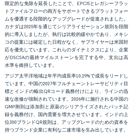
限定的な免除を延長したことで、EPCISとレガシーフラッ
トファイルフローの両方をサポートできるプラットフォー
ムを優遇する段階的なアップグレードが促進されました。
カナダは2025年を通じてシリアライゼーション規則を段階
的に導入しましたが、執行は比較的緩やかであり、メキシ
コの提案には確定した日程がなく、サプライヤーは米国対
応を優先しています。これらのダイナミクスにより、企業
がDSCSAの最終マイルストーンを完了する中、支出は高
水準を維持しています。
アジア太平洋地域は年平均成長率10.29%で成長をリードし
ています。中国の2027年フルチェーントレーサビリティ目
標とインドの輸出QRコード義務付けにより、ラインの迅
速な改修が強制されています。2026年に施行される中国の
GMP附則は添加剤と原薬のシリアライズされたバッチ記
録を義務付け、国内需要を増大させています。インドの上
位300ブランドQR規則は、アップグレードのための資本を
持つブランド企業に有利な二速市場を生み出しています。