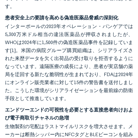
す。
患者安全上の要請を高める偽造医薬品脅威の深刻化
インターポールの2023年オペレーション・パンゲアでは
5,300万米ドル相当の違法医薬品が押収されましたが、
WHOは2024年に1,500件の偽造医薬品事件を記録していま
す
[1]
。米国の病院グループ購買組織は、シリアライズさ
れた来歴データを欠く出荷品の受け取りを拒否するように
なっています。遠隔医療の成長により、患者が実店舗の薬
局を迂回する新たな脆弱性が生まれており、FDAは2024年
にオンライン販売業者に対して15件の警告書を送付しまし
た。こうした環境がシリアライゼーションを最前線の防衛
手段として推進しています。
エンドツーエンドの可視性を必要とする直接患者向けおよ
び電子商取引チャネルの急増
生物製剤の宅配はラストマイルリスクを増大させます。メ
ーカーは断熱シッパー内にNFCタグとBLEビーコンを組み