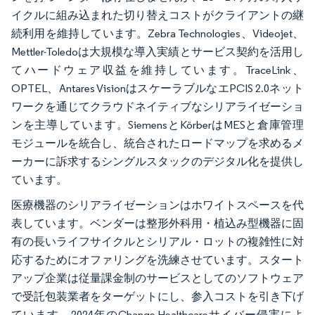
イクルに組み込まれた切り替えコストがクライアントの継
続利用を維持しています。Zebra Technologies、Videojet、
Mettler-Toledoは大規模な導入実績とサービス契約を活用し
てハードウェア収益を維持しています。TraceLink、
OPTEL、Antares VisionはスケーラブルなエPCIS 2.0ネット
ワークを通じてクラウドネイティブなシリアライゼーショ
ンを主導しています。SiemensとKörberはMESと倉庫管理
モジュールを統合し、統合されたロードマップを求めるメ
ーカーに訴求するシングルスタックのデジタル化を提供し
ています。
医療機器のシリアライゼーションはホワイトスペースを代
表しています。ベンダーは整形外科用・植込み型機器に固
有の長いライフサイクルとシリアル・ロットの複雑性に対
応するためにオファリングを洗練させています。スタート
アップ企業は従量課金制のサービスとしてのソフトウェア
で受託包装業者をターゲットにし、参入コストを引き下げ
ています。2024年のChange Healthcareサイバー侵害によ