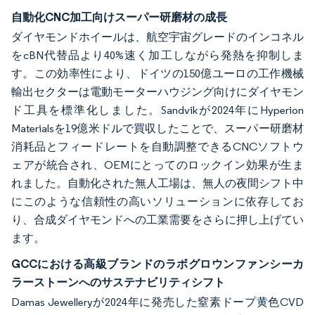
自動化CNC加工向けスーパー研磨材の成長
ダイヤモンドホイールは、航空宇宙グレードのインコネル
をcBN代替品より40%速く加工しながら発熱を抑制しま
す。この効率性により、ドイツの150億ユーロの工作機械
輸出セクターは電動モーターハウジング向けにダイヤモン
ド工具を標準化しました。Sandvikが2024年にHyperion
Materialsを19億米ドルで買収したことで、スーパー研磨材
消耗品とフィードレートを自動調整できるCNCソフトウ
ェアが統合され、OEMにとってのロックイン効果が生ま
れました。自動化された無人工場は、無人の夜間シフト中
にこのような信頼性の高いソリューションに依存してお
り、合成ダイヤモンドへの工業需要をさらに押し上げてい
ます。
GCCにおける高級ブランドのラボグロウンファンシーカ
ラーストーンへのサステナビリティシフト
Damas Jewelleryが2024年に発売した窒素ドープ黄色CVD