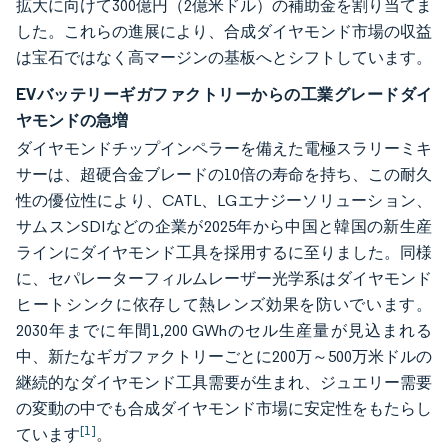
拡大に向けて300億円（2億米ドル）の補助金を割り当てま
した。これらの進展により、合成ダイヤモンド市場の収益
は宝石ではなく高マージンの基板へとシフトしています。
EVバッテリーギガファクトリーからの工業グレードダイ
ヤモンドの急増
ダイヤモンドチップインペラーを備えた電極スラリーミキ
サーは、超硬合金ブレードの10倍の寿命を持ち、この耐久
性の優位性により、CATL、LGエナジーソリューション、
サムスンSDIなどの企業が2025年から中国と韓国の新生産
ラインにダイヤモンド工具を採用するに至りました。同様
に、セパレーターフィルムレーザー光学系はダイヤモンド
ヒートシンクに依存して熱レンズ効果を防いでいます。
2030年までに年間1,200 GWhのセル生産量が見込まれる
中、新たなギガファクトリーごとに200万～500万米ドルの
継続的なダイヤモンド工具需要が生まれ、ジュエリー需要
の変動の中でも合成ダイヤモンド市場に安定性をもたらし
[1]
ています
。