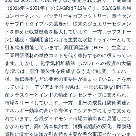
386億2,000万米ドルに達すると推定されており、予測期間
（2026年～2031年）のCAGRは7.12%です。5G/6G基地局
コンポーネント、バッテリーギガファクトリー、量子セン
サープロトタイプへの需要が、従来のジュエリーセグメン
トを超えた収益機会を拡大しています。一方、ラフストー
ンは建設・掘削用途における主要な収益ドライバーとして
引き続き機能しています。高圧高温法（HPHT）生産は、
工業用研磨材の単位コストを低く維持するのに役立ってい
ます。しかし、化学気相堆積法（CVD）への投資の大幅
な増加は、競争優位性を達成するうえで純度、ウェハー
径、熱伝導率などの要素の重要性が高まっていることを示
しています。アジア太平洋地域は、中国の広範なHPHT生
産クラスターとインドの輸出インセンティブに支えられ、
市場をリードしています。一方、北米の成長は防衛調達と
エネルギー効率の高い半導体イニシアチブによって支えら
れています。合成ダイヤモンド市場の前向きな見通しにも
かかわらず、高い資本集約性、消費者認識の変化、厚膜熱
管理に関する課題が引き続き主要な懸念事項となっていま