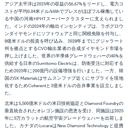
アジア太平洋は2025年の収益の56.67%をリードし、電力コ
ストが平均0.04米ドル/kWhでプレスがほぼフル稼働してい
る中国の河南HPHTスーパークラスターに支えられまし
た。インドの2024年の輸出インセンティブは、ラボグロウ
ンダイヤモンドにソフトウェアと同じ関税免除を付与し、
8億米ドルの投資を呼び込み、2028年までにグジャラート
州を拠点とするCVD輸出業者の合成ダイヤモンド市場を
押し上げました。世界の半導体グレードウェハーの40%を
供給する日本のSumitomo Electricは、防衛受注に対応する
ため2025年に200億円の設備増強を行いました。一方、韓
国のSK Materialsはサムスンファブ近くにサプライを現地
化するためCoherentと3億米ドルの合弁事業を設立しまし
た。
北米は5,500億米ドルの米日技術協定とDiamond Foundryの
垂直統合されたオレゴン施設の恩恵を受け、同施設は2025
年に5万カラットの航空宇宙グレードウェハーを出荷しま
した。カナダのLucaraはNew Diamond Technologyと提携