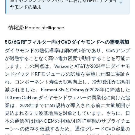
量子センシングチップセットにおけるHPHTナノダイ
ヤモンドの活用
情報源: Mordor Intelligence
5G/6G RFフィルター向けCVDダイヤモンドへの需要増加
ダイヤモンドの熱伝導率は銅の約5倍であり、GaNアンプ
が過熱することなく高い電力密度で動作することを可能に
します。この利点は、VerizonとAT&Tが2024年にダイヤモ
ンドバックドRFモジュールの試験を実施した際に実証さ
れ、コンポーネント寿命が18%向上し、冷却費用が12%削
減されました。Element SixとOrbrayが2025年に締結した
100 mm GaN-on-ダイヤモンドウェハーの商業化に向けた協
業は、2028年までに6G規格が導入される前に大量展開が
見込まれるミリ波基地局を対象としています。さらに、日
本の通信省は国内OEMの中国のHPHT重視のサプライチェ
ーンへの依存を低減するため、通信グレードCVD容量の