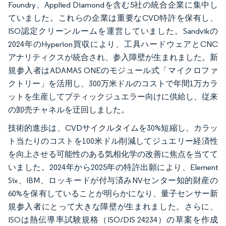
Foundry、Applied Diamondを含む5社の統合企業に集中し
ていました。これらの企業は重要なCVD特許を保有し、
ISO認定クリーンルームを運営していました。Sandvikの
2024年のHyperion買収により、工具ハードウェアとCNC
アナリティクスが統合され、参入障壁が生まれました。新
規参入者はADAMAS ONEのモジュール式「マイクロファ
クトリー」を活用し、300万米ドルのコストで年間1万カラ
ットを生産してブティックジュエラー向けに供給し、従来
の卸売チャネルを迂回しました。
技術的進歩は、CVDサイクルタイムを30%短縮し、カラッ
ト当たりのコストを100米ドル削減してジュエリー経済性
を向上させる可能性のある気相化学の改善に焦点を当てて
いました。2024年から2025年の特許出願により、Element
Six、IBM、ロッキードが付与済みNVセンター知的財産の
60%を保有していることが明らかになり、量子センサー新
規参入者にとって大きな障壁が生まれました。さらに、
ISOは熱伝導率試験規格（ISO/DIS 24234）の草案を作成