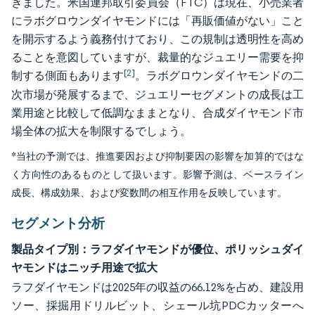
きました。米国連邦取引委員会（FTC）は現在、小売業者
にラボグロウンダイヤモンドには「再販価値がない」こと
を開示するよう義務付けており、この規制は透明性を高め
ることを意図していますが、裁量的なジュエリー需要を抑
[2]
制する側面もあります
。ラボグロウンダイヤモンドの二
次市場が発展するまで、ジュエリーセグメントの成長は工
業用途と比較して低調なままとなり、合成ダイヤモンド市
場全体の拡大を制限するでしょう。
*当社の予測では、推進要因および抑制要因の影響を加算的ではな
く方向性のあるものとして扱います。影響予測は、ベースライン
成長、構成効果、および変数間の相互作用を反映しています。
セグメント分析
製品タイプ別：ラフダイヤモンドが優位、ポリッシュダイ
ヤモンドはニッチ用途で拡大
ラフダイヤモンドは2025年の収益の66.12%を占め、建設用
ソー、採掘用ドリルビット、シェール坑PDCカッターへ