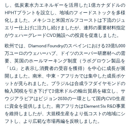
し、低炭素水力エネルギーを活用した1億カナダドルの
HPHTプラントを設立し、地域のフィードストックを多様
化しました。メキシコと米国ガルフコーストは下流のジュ
エリー仕上げに注力し続けましたが、連邦の重要材料指定
がウェハーグレードCVD施設への投資を促進しました。
欧州では、Diamond Foundryのスペインにおける23億5,000
万ユーロのウェハーハブ、ドイツのスーパー研磨材への需
要、英国のホールマーキング制度（ラボグロウン製品を
「LG」と表示し消費者の受容を獲得）を中心に成長が展
開しました。南米、中東・アフリカでは集中した成長ポケ
ットが見られました。ブラジルは合成ラフダイヤモンドの
輸入関税を引き下げて2億米ドルの輸出貿易を確立し、サ
ウジアラビアはビジョン2030の一環として国内CVD生産
に資金を提供しました。南アフリカはElement Six R&D事業
を維持しましたが、大規模生産をより低コストの地域にシ
フトし、より広範な市場再編を反映しました。