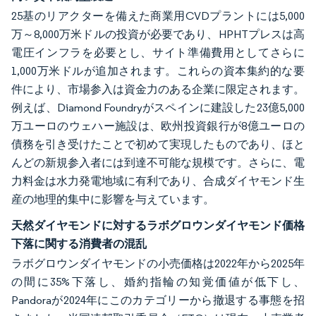
25基のリアクターを備えた商業用CVDプラントには5,000
万～8,000万米ドルの投資が必要であり、HPHTプレスは高
電圧インフラを必要とし、サイト準備費用としてさらに
1,000万米ドルが追加されます。これらの資本集約的な要
件により、市場参入は資金力のある企業に限定されます。
例えば、Diamond Foundryがスペインに建設した23億5,000
万ユーロのウェハー施設は、欧州投資銀行が8億ユーロの
債務を引き受けたことで初めて実現したものであり、ほと
んどの新規参入者には到達不可能な規模です。さらに、電
力料金は水力発電地域に有利であり、合成ダイヤモンド生
産の地理的集中に影響を与えています。
天然ダイヤモンドに対するラボグロウンダイヤモンド価格
下落に関する消費者の混乱
ラボグロウンダイヤモンドの小売価格は2022年から2025年
の間に35%下落し、婚約指輪の知覚価値が低下し、
Pandoraが2024年にこのカテゴリーから撤退する事態を招