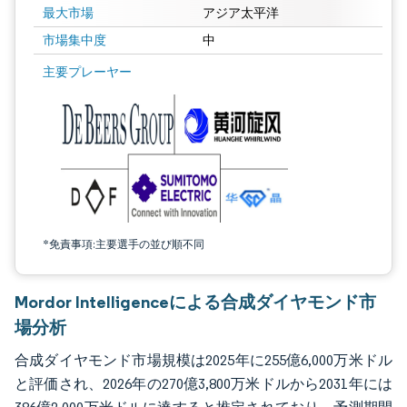
最大市場
アジア太平洋
市場集中度
中
画像 © Mordor Intelligence。再利用にはCC BY 4.0の表示が必要です。
主要プレーヤー
*免責事項:主要選手の並び順不同
Mordor Intelligenceによる合成ダイヤモンド市
場分析
合成ダイヤモンド市場規模は2025年に255億6,000万米ドル
と評価され、2026年の270億3,800万米ドルから2031年には