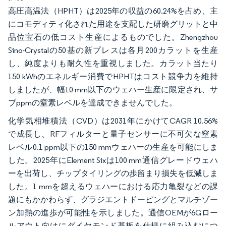
高圧高温法（HPHT）は2025年の収益の60.24%を占め、主
にコモディティ化された用途を支配した研磨グリットと中
品位宝石の低コスト生産によるものでした。Zhengzhou
Sino-Crystalの50基の新プレスは各月200カラットを生産
し、純度よりも耐久性を重視しました。カラット当たり
150 kWhのエネルギー消費でHPHTはコスト競争力を維持
しましたが、幅10 mm以下のウェハー生産に限定され、サ
ブppmの窒素レベルを達成できませんでした。
化学気相堆積法（CVD）は2031年にかけてCAGR 10.56%
で成長し、RFフィルターと量子センサーに不可欠な窒素
レベル0.1 ppm以下の150 mmウェハーの生産を可能にしま
した。2025年にElement Sixは100 mm通信グレードウェハ
ーを出荷し、チップタイリングの歩留まり損失を低減しま
した。1 mmを超えるウェハーにおける応力亀裂などの課
題にもかかわらず、グラジエントドーピングとマルチゾー
ン加熱の進歩が可能性を示しました。通信OEMが6Gロー
ルアウト向けにダイヤモンド基板を仕様に組み込むにつ