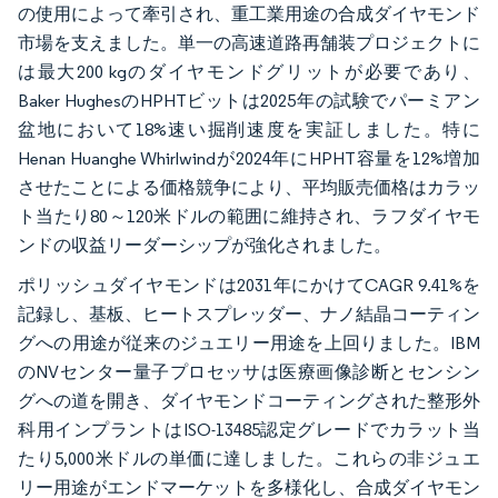
の使用によって牽引され、重工業用途の合成ダイヤモンド
市場を支えました。単一の高速道路再舗装プロジェクトに
は最大200 kgのダイヤモンドグリットが必要であり、
Baker HughesのHPHTビットは2025年の試験でパーミアン
盆地において18%速い掘削速度を実証しました。特に
Henan Huanghe Whirlwindが2024年にHPHT容量を12%増加
させたことによる価格競争により、平均販売価格はカラッ
ト当たり80～120米ドルの範囲に維持され、ラフダイヤモ
ンドの収益リーダーシップが強化されました。
ポリッシュダイヤモンドは2031年にかけてCAGR 9.41%を
記録し、基板、ヒートスプレッダー、ナノ結晶コーティン
グへの用途が従来のジュエリー用途を上回りました。IBM
のNVセンター量子プロセッサは医療画像診断とセンシン
グへの道を開き、ダイヤモンドコーティングされた整形外
科用インプラントはISO-13485認定グレードでカラット当
たり5,000米ドルの単価に達しました。これらの非ジュエ
リー用途がエンドマーケットを多様化し、合成ダイヤモン