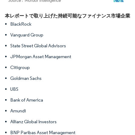
画像 © Mordor Intelligence。再利用にはCC BY 4.0の表示が必要です。
本レポートで取り上げた持続可能なファイナンス市場企業
BlackRock
Vanguard Group
State Street Global Advisors
JPMorgan Asset Management
Citigroup
Goldman Sachs
UBS
Bank of America
Amundi
Allianz Global Investors
BNP Paribas Asset Management