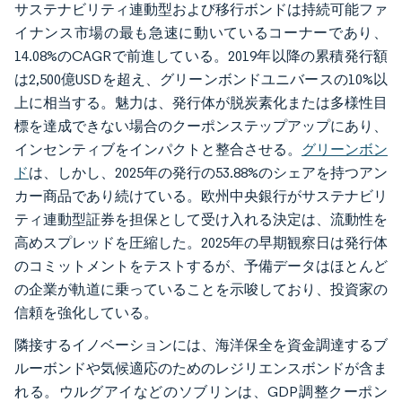
サステナビリティ連動型および移行ボンドは持続可能ファ
イナンス市場の最も急速に動いているコーナーであり、
14.08%のCAGRで前進している。2019年以降の累積発行額
は2,500億USDを超え、グリーンボンドユニバースの10%以
上に相当する。魅力は、発行体が脱炭素化または多様性目
標を達成できない場合のクーポンステップアップにあり、
インセンティブをインパクトと整合させる。
グリーンボン
ド
は、しかし、2025年の発行の53.88%のシェアを持つアン
カー商品であり続けている。欧州中央銀行がサステナビリ
ティ連動型証券を担保として受け入れる決定は、流動性を
高めスプレッドを圧縮した。2025年の早期観察日は発行体
のコミットメントをテストするが、予備データはほとんど
の企業が軌道に乗っていることを示唆しており、投資家の
信頼を強化している。
隣接するイノベーションには、海洋保全を資金調達するブ
ルーボンドや気候適応のためのレジリエンスボンドが含ま
れる。ウルグアイなどのソブリンは、GDP調整クーポン