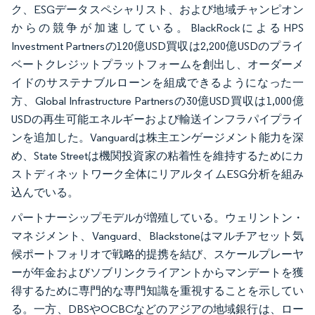
ク、ESGデータスペシャリスト、および地域チャンピオン
からの競争が加速している。BlackRockによるHPS
Investment Partnersの120億USD買収は2,200億USDのプライ
ベートクレジットプラットフォームを創出し、オーダーメ
イドのサステナブルローンを組成できるようになった一
方、Global Infrastructure Partnersの30億USD買収は1,000億
USDの再生可能エネルギーおよび輸送インフラパイプライ
ンを追加した。Vanguardは株主エンゲージメント能力を深
め、State Streetは機関投資家の粘着性を維持するためにカ
ストディネットワーク全体にリアルタイムESG分析を組み
込んでいる。
パートナーシップモデルが増殖している。ウェリントン・
マネジメント、Vanguard、Blackstoneはマルチアセット気
候ポートフォリオで戦略的提携を結び、スケールプレーヤ
ーが年金およびソブリンクライアントからマンデートを獲
得するために専門的な専門知識を重視することを示してい
る。一方、DBSやOCBCなどのアジアの地域銀行は、ロー