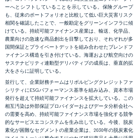
ーへとシフトしていることを示している。保険グループ
も、従来のポートフォリオと比較して低い巨大災害リスク
相関を確認したことで、一般勘定をグリーンインフラに傾
けている。持続可能ファイナンス産業は、輸送、化学品、
農業向けの急速な商品創出を目撃しており、それぞれが多
国間保証とプライベートデットを組み合わせたブレンドフ
ァイナンス構造を引き付けている。海運および航空向けの
サステナビリティ連動型デリバティブの成長は、垂直的拡
大をさらに証明している。
並行して、企業財務チームはリボルビングクレジットファ
シリティにESGパフォーマンス基準を組み込み、資本市場
発行を超えて持続可能ファイナンスを拡大している。この
相互汚染は外部保証プロバイダーおよびデータ分析会社へ
の需要を高め、持続可能ファイナンス市場を強化する競争
的なサービスエコシステムを生み出している。今後、脱炭
素化が困難なセグメントの産業企業は、2030年の脱炭素化