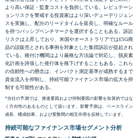
より高い保証・監査コストを負担している。レピュテーシ
ョンリスクを警戒する投資家はより深いデューデリジェン
スを実施し、配分のリードタイムを延長し、明確なルール
を持つパッシブベンチマークを選択することもある。訴訟
リスクは上昇しており、米国やオーストラリアではESG商
品の誤販売とされる事例を対象とした集団訴訟が提起され
ている。格付け機関はより厳格な方法論で対応し、脱炭素
化計画を誇張した発行体を格下げすることもある。これら
の信頼性への懸念は、インパクト測定基準が成熟するまで
資金流入を抑制し、持続可能ファイナンス市場の拡大を抑
制する可能性がある。
*当社の予測では、推進要因および抑制要因の影響を加算的ではな
く方向性のあるものとして扱います。影響予測は、ベースライン
成長、構成効果、および変数間の相互作用を反映しています。
持続可能なファイナンス市場セグメント分析