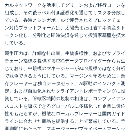
カルネットワークを活用してグリーンおよび移行ローンを
組成し、その後ラベル付き証券化を通じてリスクを分散し
ている。香港とシンガポールで運営されるブロックチェー
ン対応プラットフォームは、太陽光または省エネ資産をト
ークン化し、分割化と即時決済を通じて投資家基盤を拡大
している。
競争圧力は、詳細な排出量、生物多様性、およびサプライ
チェーン指標を提供するESGデータプロバイダーからも生
じており、中規模のマネージャーがAUM規模ではなく分析
で競争できるようにしている。マージンを守るために、既
存プレーヤーは独自データセット、AI駆動のインパクト測
定、および自動化されたクライアントレポーティングに投
資している。管轄区域間の規制の相違は、コンプライアン
スコストを吸収できるグローバルに多様化した企業に優位
性をもたらすが、機敏なローカルプレーヤーは国内ガイド
ラインに合わせた商品を提供することで繁栄している。予
測期間にわたって、マネージャーがプライベートマーケッ