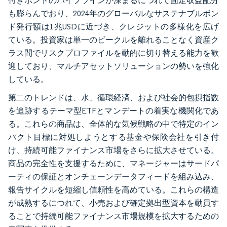
付きボンドのパイプラインが深まるにつれて固定収益配分
も膨らんでおり、2024年のグローバルなサステナブルボン
ド発行額は1兆USDに近づき、クレジットの多様化を広げ
ている。投資家は単一のビークルを離れることなく資産ク
ラス間でリスクプロファイルを動的に切り替える能力を歓
迎しており、マルチアセットソリューションの勢いを強化
している。
第二のトレンドは、水、循環経済、および社会的包摂指数
を追跡するテーマ型ETFとマンデートの着実な機関化であ
る。これらの商品は、全体的な気候戦略の中で特定のイン
パクト目標に対処しようとする基金や保険会社を引き付
け、持続可能ファイナンス市場をさらに拡大させている。
商品の完全性を支援するために、マネージャーはサードパ
ーティの保証とオンチェーンデータフィードを組み込み、
報告サイクルを短縮し信頼性を高めている。これらの構造
が成熟するにつれて、小売および確定拠出型資本を動員す
ることで持続可能ファイナンス市場規模を拡大するための