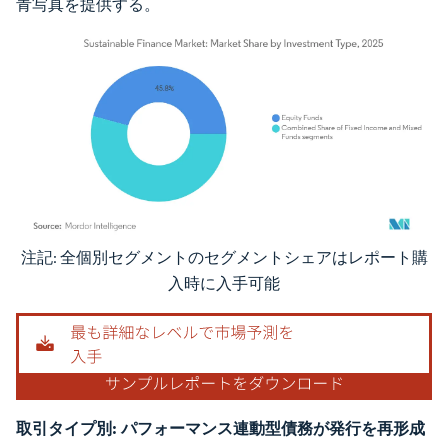
青写真を提供する。
注記: 全個別セグメントのセグメントシェアはレポート購
画像 © Mordor Intelligence。再利用にはCC BY 4.0の表示が必要です。
入時に入手可能
取引タイプ別:
パフォーマンス連動型債務が発行を再形成