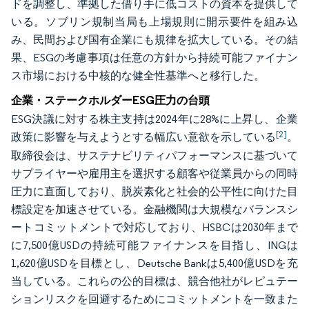
ドを調整し、準拠した借り手に低コストの資本を提供して
いる。ソブリン規制当局も上場規則に開示要件を組み込
み、民間および国有企業にも規律を拡大している。その結
果、ESGの考慮事項は任意の方針から持続可能ファイナン
ス市場における中核的な健全性基準へと移行した。
企業・ステークホルダーESG圧力の台頭
ESG決議に対する株主支持は2024年に28%に上昇し、企業
[2]
政策に影響を与えようとする幅広い意欲を示している
。
取締役会は、サステナビリティパフォーマンスに基づいて
サプライヤーや雇用主を選択する顧客や従業員からの同時
圧力に直面しており、脱炭素化と社会的公平性に向けた目
標設定を加速させている。金融機関は大規模なバランスシ
ートコミットメントで対応しており、HSBCは2030年まで
に7,500億USDの持続可能ファイナンスを目指し、INGは
1,620億USDを目標とし、Deutsche Bankは5,400億USDを充
当している。これらの公的目標は、競合他社がレピュテー
ションリスクを回避するためにコミットメントを一致また