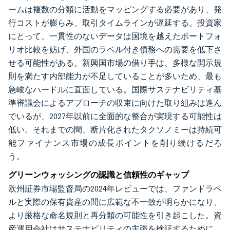
ームは複数の分類に活動をマッピングする必要があり、発
行コストが膨らみ、取引タイムラインが遅延する。投資家
にとって、一貫性のないデータは国境を越えたポートフォ
リオ比較を妨げ、外国のラベル付き債務への需要を低下さ
せる可能性がある。新興国市場の借り手は、多様な開示規
則を満たす内部能力が不足していることが多いため、最も
急峻なハードルに直面している。国際サステナビリティ基
準審議会によるアプローチの収束に向けた取り組みは進ん
でいるが、2027年以前に全面的な整合が実現する可能性は
低い。それまでの間、断片化されたタクソノミーは持続可
能ファイナンス市場の成長ポイントを削り続けるだろ
う。
グリーンウォッシングの認識と信頼性のギャップ
欧州証券市場監督局の2024年レビューでは、ファンドラベ
ルと実際の保有資産の間に広範な不一致が明らかになり、
より厳格な命名規則と再分類の可能性を引き起こした。資
産運用会社はサステナビリティの主張を検証するために、