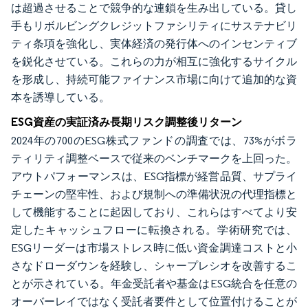
は超過させることで競争的な連鎖を生み出している。貸し
手もリボルビングクレジットファシリティにサステナビリ
ティ条項を強化し、実体経済の発行体へのインセンティブ
を鋭化させている。これらの力が相互に強化するサイクル
を形成し、持続可能ファイナンス市場に向けて追加的な資
本を誘導している。
ESG資産の実証済み長期リスク調整後リターン
2024年の700のESG株式ファンドの調査では、73%がボラ
ティリティ調整ベースで従来のベンチマークを上回った。
アウトパフォーマンスは、ESG指標が経営品質、サプライ
チェーンの堅牢性、および規制への準備状況の代理指標と
して機能することに起因しており、これらはすべてより安
定したキャッシュフローに転換される。学術研究では、
ESGリーダーは市場ストレス時に低い資金調達コストと小
さなドローダウンを経験し、シャープレシオを改善するこ
とが示されている。年金受託者や基金はESG統合を任意の
オーバーレイではなく受託者要件として位置付けることが