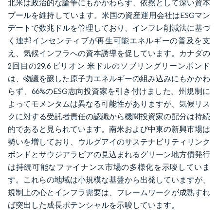
北米は政治的な論争にもかかわらず、依然として深い資本
プールを維持しています。米国の資産運用会社はESGマン
デートで数兆ドルを管理しており、インフレ削減法に基づ
く連邦インセンティブが再生可能エネルギーの普及を支
え、気候インフラへの資本誘導を促しています。カナダの
2回目の29.6 ビリオン 米ドルのソブリングリーンボンド
は、物議を醸した原子力エネルギーの組み込みにもかかわ
らず、66%のESG志向投資家を引き付けました。州規制に
よってモメンタムは異なる可能性がありますが、気候リス
クに対する受託者責任の認識から機関投資家の配分は持続
的であると見られています。南米および中東の新興市場は
勢いを増しており、ウルグアイのサステナビリティリンク
ボンドとサウジアラビアの見込まれるグリーン地方債発行
は持続可能なファイナンス市場の多様化を示唆していま
す。これらの地域は小規模な基盤から出発していますが、
規制上の心とインフラ需要は、フレームワークが成熟すれ
ば突出した成長ポテンシャルを示唆しています。