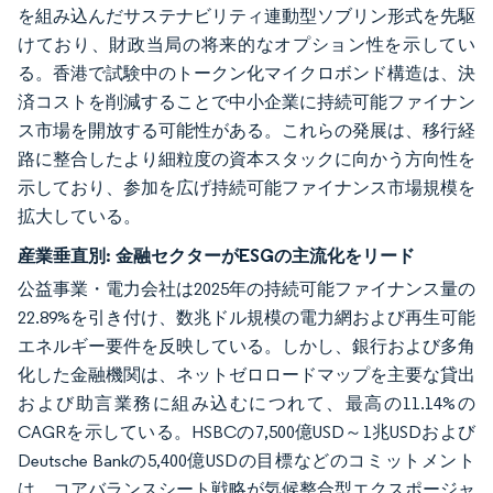
を組み込んだサステナビリティ連動型ソブリン形式を先駆
けており、財政当局の将来的なオプション性を示してい
る。香港で試験中のトークン化マイクロボンド構造は、決
済コストを削減することで中小企業に持続可能ファイナン
ス市場を開放する可能性がある。これらの発展は、移行経
路に整合したより細粒度の資本スタックに向かう方向性を
示しており、参加を広げ持続可能ファイナンス市場規模を
拡大している。
産業垂直別:
金融セクターがESGの主流化をリード
公益事業・電力会社は2025年の持続可能ファイナンス量の
22.89%を引き付け、数兆ドル規模の電力網および再生可能
エネルギー要件を反映している。しかし、銀行および多角
化した金融機関は、ネットゼロロードマップを主要な貸出
および助言業務に組み込むにつれて、最高の11.14%の
CAGRを示している。HSBCの7,500億USD～1兆USDおよび
Deutsche Bankの5,400億USDの目標などのコミットメント
は、コアバランスシート戦略が気候整合型エクスポージャ