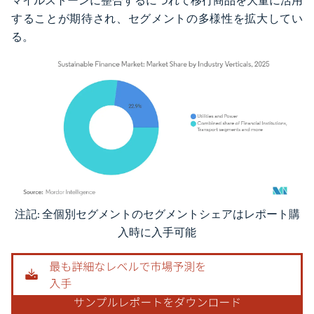
マイルストーンに整合するにつれて移行商品を大量に活用
することが期待され、セグメントの多様性を拡大してい
る。
注記: 全個別セグメントのセグメントシェアはレポート購
画像 © Mordor Intelligence。再利用にはCC BY 4.0の表示が必要です。
入時に入手可能