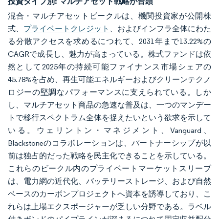
投資タイプ別:
マルチアセット戦略が台頭
混合・マルチアセットビークルは、機関投資家が公開株
式、
プライベートクレジット
、およびインフラ全体にわた
る分散アクセスを求めるにつれて、2031年まで13.22%の
CAGRで成長し、魅力が高まっている。株式ファンドは依
然として2025年の持続可能ファイナンス市場シェアの
45.78%を占め、再生可能エネルギーおよびクリーンテクノ
ロジーの堅調なパフォーマンスに支えられている。しか
し、マルチアセット商品の急速な普及は、一つのマンデー
トで移行スペクトラム全体を捉えたいという欲求を示して
いる。ウェリントン・マネジメント、Vanguard、
Blackstoneのコラボレーションは、パートナーシップが以
前は独占的だった戦略を民主化できることを示している。
これらのビークル内のプライベートマーケットスリーブ
は、電力網の近代化、バッテリーストレージ、および自然
ベースのカーボンプロジェクトへ資本を誘導しており、こ
れらは上場エクスポージャーが乏しい分野である。ラベル