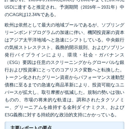
USDに達すると推定され、予測期間（2026年～2031年）中
のCAGRは12.34%である。
欧州は依然として最大の地域プールであるが、ソブリング
リーンボンドプログラムの加速に伴い、機関投資家の資本
はアジア太平洋地域へと急速にシフトしている。中央銀行
の気候ストレステスト、義務的開示規則、およびソブリン
発行パイプラインにより、環境・社会・ガバナンス
（ESG）要因は任意のスクリーニングからグローバルな銀
行および投資家にとってのコアリスク変数へと転換した。
トークン化されたグリーン資産からパフォーマンス連動型
債務に至るまでの急速な商品革新により、投資可能なユニ
バースが拡大し、取引摩擦が低減した。規制の勢いは強い
ものの、市場の将来的な軌道は、調和されたタクソノミ
ー、グリーニアムを維持する金利ダイナミクス、および
ESG義務に対する持続的な政治的支持にかかっている。
主要レポートの要点