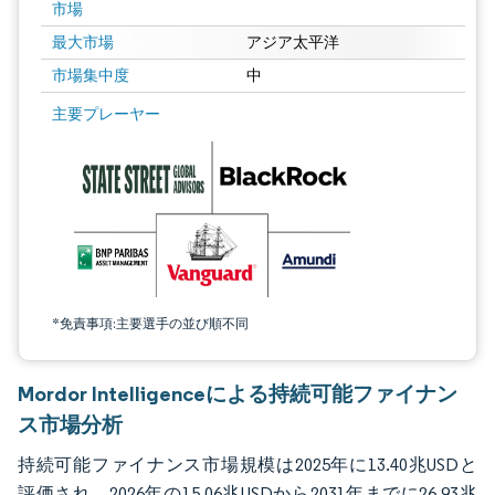
市場
最大市場
アジア太平洋
市場集中度
中
画像 © Mordor Intelligence。再利用にはCC BY 4.0の表示が必要です。
主要プレーヤー
*免責事項:主要選手の並び順不同
Mordor Intelligenceによる持続可能ファイナン
ス市場分析
持続可能ファイナンス市場規模は2025年に13.40兆USDと
評価され、2026年の15.06兆USDから2031年までに26.93兆