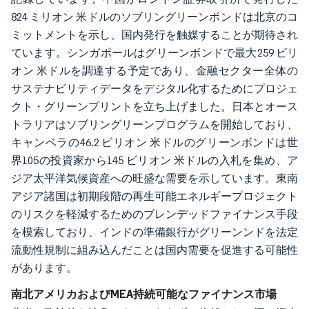
824 ミリオン 米ドルのソブリングリーンボンドは北京のコ
ミットメントを示し、国内発行を触媒することが期待され
ています。シンガポールはグリーンボンドで最大259 ビリ
オン 米ドルを調達する予定であり、金融セクター全体の
サステナビリティデータをデジタル化するためにプロジェ
クト・グリーンプリントを立ち上げました。日本とオース
トラリアはソブリングリーンプログラムを開始しており、
キャンベラの46.2 ビリオン 米ドルのグリーンボンドは世
界105の投資家から145 ビリオン 米ドルの入札を集め、ア
ジア太平洋気候資産への旺盛な需要を示しています。東南
アジア諸国は初期段階の再生可能エネルギープロジェクト
のリスクを軽減するためのブレンデッドファイナンス手段
を模索しており、インドの準備銀行がグリーンンドを法定
流動性規制に組み込んだことは国内需要を促進する可能性
があります。
南北アメリカおよびMEA持続可能なファイナンス市場