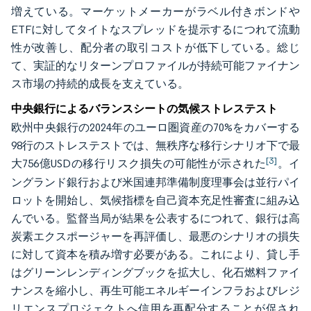
増えている。マーケットメーカーがラベル付きボンドや
ETFに対してタイトなスプレッドを提示するにつれて流動
性が改善し、配分者の取引コストが低下している。総じ
て、実証的なリターンプロファイルが持続可能ファイナン
ス市場の持続的成長を支えている。
中央銀行によるバランスシートの気候ストレステスト
欧州中央銀行の2024年のユーロ圏資産の70%をカバーする
98行のストレステストでは、無秩序な移行シナリオ下で最
[3]
大756億USDの移行リスク損失の可能性が示された
。イ
ングランド銀行および米国連邦準備制度理事会は並行パイ
ロットを開始し、気候指標を自己資本充足性審査に組み込
んでいる。監督当局が結果を公表するにつれて、銀行は高
炭素エクスポージャーを再評価し、最悪のシナリオの損失
に対して資本を積み増す必要がある。これにより、貸し手
はグリーンレンディングブックを拡大し、化石燃料ファイ
ナンスを縮小し、再生可能エネルギーインフラおよびレジ
リエンスプロジェクトへ信用を再配分することが促され