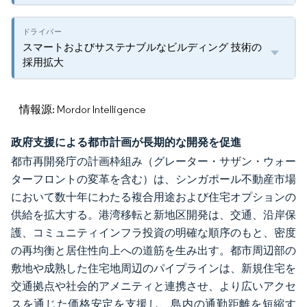
スマートおよびサステナブルなビルディング 技術の
採用拡大
情報源: Mordor Intelligence
政府支援による都市計画が長期的な開発を促進
都市再開発庁の計画枠組み（グレーター・サザン・ウォー
ターフロントの変革を含む）は、シンガポール不動産市場
において数十年にわたる複合用途および住宅オプションの
供給を拡大する。港湾移転と新地区開発は、交通、沿岸保
護、コミュニティインフラ投資の明確な順序のもと、密度
の再均衡と居住性向上への道筋を生み出す。都市周辺部の
敷地や成熟した住宅地周辺のパイプラインは、新規住宅を
交通拠点や社会的アメニティと連携させ、より広いアクセ
スを通じた価格安定を支援し、島内の通勤距離を短縮す