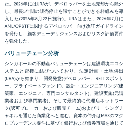
た。2026年にはURAが、デベロッパーを土地売却から除外
し、最長5年間の販売停止を課すことができる枠組みを導
入した(2026年5月22日施行)。URAはまた、2026年7月に
AML/CP&TFに関するデベロッパー向け改訂ガイドライン
を発行し、顧客デューデリジェンスおよびリスク評価要件
を強化した。
バリューチェーン分析
シンガポールの不動産バリューチェーンは建設環境エコシ
ステムと密接に結びついており、法定計画・土地供出
(URA)から始まり、開発発意(デベロッパー、REITスポンサ
ー、プライベートファンド)、設計・エンジニアリング(建
築家、エンジニア、専門コンサルタント)、建設実施(元請
業者および専門業者)、そして最終的に代理店ネットワー
ク(認可ブローカーおよび販売チーム)およびリーシングチ
ャネルを通じた商業化へと進む。資本の仲介はMASのマク
ロプルーデンス要件に基づく銀行および債券市場を通じて