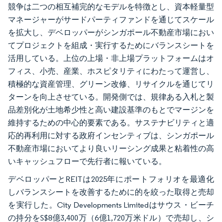
競争は二つの相互補完的なモデルを特徴とし、資本軽量型
マネージャーがサードパーティファンドを通じてスケール
を拡大し、デベロッパーがシンガポール不動産市場におい
てプロジェクトを組成・実行するためにバランスシートを
活用している。上位の上場・非上場プラットフォームはオ
フィス、小売、産業、ホスピタリティにわたって運営し、
積極的な資産管理、グリーン改修、リサイクルを通じてリ
ターンを向上させている。開発側では、規律ある入札と製
品差別化が土地希少性と高い建設基準のもとでマージンを
維持するための中心的要素である。サステナビリティと適
応的再利用に対する政府インセンティブは、シンガポール
不動産市場においてより良いリーシング成果と粘着性の高
いキャッシュフローで先行者に報いている。
デベロッパーとREITは2025年にポートフォリオを最適化
しバランスシートを改善するために的を絞った取得と売却
を実行した。City Developments Limitedはサウス・ビーチ
の持分をS$8億3,400万（6億1,720万米ドル）で売却し、シ