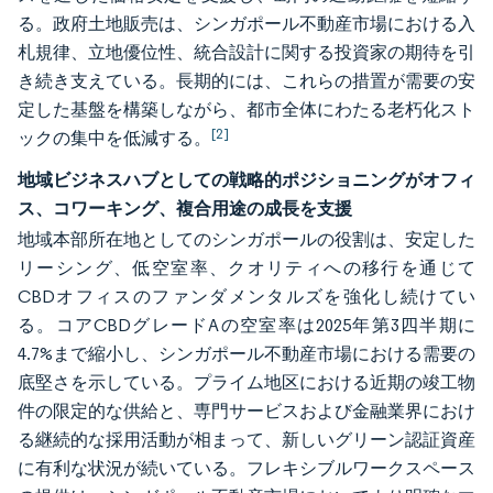
る。政府土地販売は、シンガポール不動産市場における入
札規律、立地優位性、統合設計に関する投資家の期待を引
き続き支えている。長期的には、これらの措置が需要の安
定した基盤を構築しながら、都市全体にわたる老朽化スト
[2]
ックの集中を低減する。
地域ビジネスハブとしての戦略的ポジショニングがオフィ
ス、コワーキング、複合用途の成長を支援
地域本部所在地としてのシンガポールの役割は、安定した
リーシング、低空室率、クオリティへの移行を通じて
CBDオフィスのファンダメンタルズを強化し続けてい
る。コアCBDグレードAの空室率は2025年第3四半期に
4.7%まで縮小し、シンガポール不動産市場における需要の
底堅さを示している。プライム地区における近期の竣工物
件の限定的な供給と、専門サービスおよび金融業界におけ
る継続的な採用活動が相まって、新しいグリーン認証資産
に有利な状況が続いている。フレキシブルワークスペース