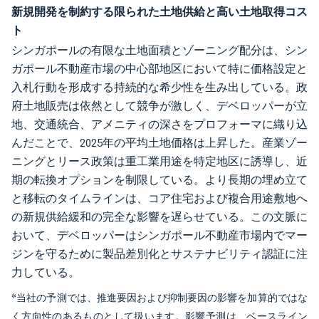
新規開発を制約する限られた土地供給と高い土地取得コス
ト
シンガポールの有限な土地面積とゾーニング配分は、シン
ガポール不動産市場の中心部地区において特に価格設定と
入札行動を形成する持続的な希少性を生み出している。政
府土地販売は依然として競争が激しく、デベロッパーが立
地、交通統合、アメニティの深さをプロフォーマに織り込
んだことで、2025年の平均土地価格は上昇した。産業ゾー
ニングとリース政策は重工業用途を特定地区に誘導し、近
期の転換オプションを制限している。より長期の埋め立て
と移転のタイムラインは、コア住宅および複合用途敷地へ
の新規供給緩和の完全な影響を遅らせている。この文脈に
おいて、デベロッパーはシンガポール不動産市場内でマー
ジンを守るために製品差別化とサステナビリティ認証に注
力している。
*当社の予測では、推進要因および抑制要因の影響を加算的ではな
く方向性のあるものとして扱います。影響予測は、ベースライン