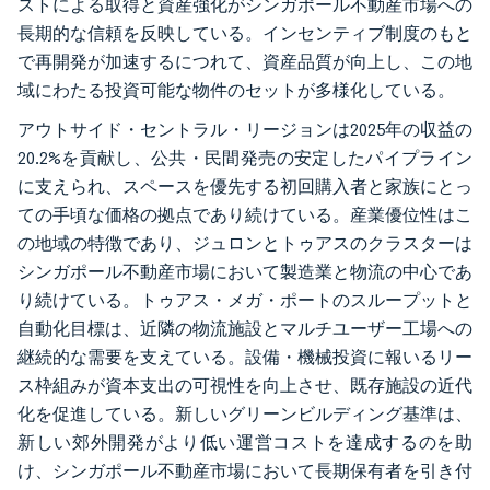
ストによる取得と資産強化がシンガポール不動産市場への
長期的な信頼を反映している。インセンティブ制度のもと
で再開発が加速するにつれて、資産品質が向上し、この地
域にわたる投資可能な物件のセットが多様化している。
アウトサイド・セントラル・リージョンは2025年の収益の
20.2%を貢献し、公共・民間発売の安定したパイプライン
に支えられ、スペースを優先する初回購入者と家族にとっ
ての手頃な価格の拠点であり続けている。産業優位性はこ
の地域の特徴であり、ジュロンとトゥアスのクラスターは
シンガポール不動産市場において製造業と物流の中心であ
り続けている。トゥアス・メガ・ポートのスループットと
自動化目標は、近隣の物流施設とマルチユーザー工場への
継続的な需要を支えている。設備・機械投資に報いるリー
ス枠組みが資本支出の可視性を向上させ、既存施設の近代
化を促進している。新しいグリーンビルディング基準は、
新しい郊外開発がより低い運営コストを達成するのを助
け、シンガポール不動産市場において長期保有者を引き付