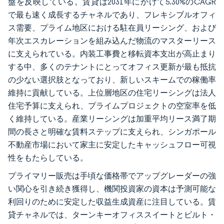
盤を反映している。賃貸は2031年にかけて5.30%のCAGR
で最も速く成長するチャネルであり、フレキシブルオフィ
ス需要、プライム地区における駐在員リーシング、および
年次エスカレーションを組み込んだ物流のマスターリース
に支えられている。内装工事費と移転資本支出が高止まり
する中、多くのテナントにとってオフィス更新が最も抵抗
の少ない選択肢となっており、新しいスキームでの稼働率
維持に貢献している。上位層地区の住宅リーシングは法人
住宅予算に支えられ、プライムプロジェクトの空室率を低
く維持している。産業リーシングは加重平均リース満了期
間の長さと明確な賃料ステップに支えられ、シンガポール
不動産市場において家主に安定したキャッシュフロー可視
性をもたらしている。
プライマリー販売は手頃な価格帯でアップグレーダーの強
い関心を引き続き獲得し、機関投資家の資本は予測可能な
利回りのために安定した収益生成資産に注目している。賃
貸チャネルでは、ターンキーオフィススイートとビルト・