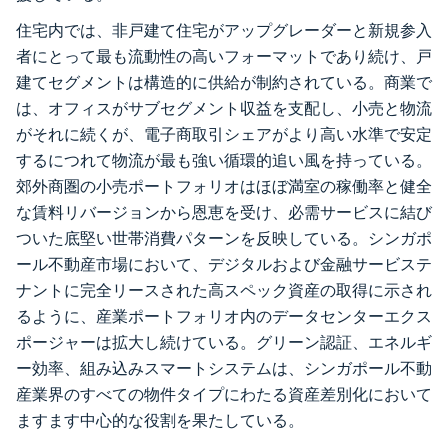
住宅内では、非戸建て住宅がアップグレーダーと新規参入
者にとって最も流動性の高いフォーマットであり続け、戸
建てセグメントは構造的に供給が制約されている。商業で
は、オフィスがサブセグメント収益を支配し、小売と物流
がそれに続くが、電子商取引シェアがより高い水準で安定
するにつれて物流が最も強い循環的追い風を持っている。
郊外商圏の小売ポートフォリオはほぼ満室の稼働率と健全
な賃料リバージョンから恩恵を受け、必需サービスに結び
ついた底堅い世帯消費パターンを反映している。シンガポ
ール不動産市場において、デジタルおよび金融サービステ
ナントに完全リースされた高スペック資産の取得に示され
るように、産業ポートフォリオ内のデータセンターエクス
ポージャーは拡大し続けている。グリーン認証、エネルギ
ー効率、組み込みスマートシステムは、シンガポール不動
産業界のすべての物件タイプにわたる資産差別化において
ますます中心的な役割を果たしている。