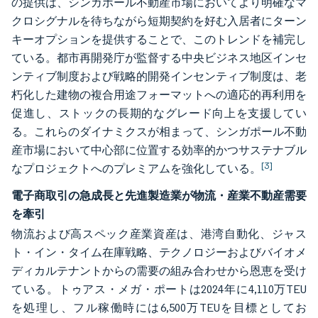
の提供は、シンガポール不動産市場においてより明確なマ
クロシグナルを待ちながら短期契約を好む入居者にターン
キーオプションを提供することで、このトレンドを補完し
ている。都市再開発庁が監督する中央ビジネス地区インセ
ンティブ制度および戦略的開発インセンティブ制度は、老
朽化した建物の複合用途フォーマットへの適応的再利用を
促進し、ストックの長期的なグレード向上を支援してい
る。これらのダイナミクスが相まって、シンガポール不動
産市場において中心部に位置する効率的かつサステナブル
[3]
なプロジェクトへのプレミアムを強化している。
電子商取引の急成長と先進製造業が物流・産業不動産需要
を牽引
物流および高スペック産業資産は、港湾自動化、ジャス
ト・イン・タイム在庫戦略、テクノロジーおよびバイオメ
ディカルテナントからの需要の組み合わせから恩恵を受け
ている。トゥアス・メガ・ポートは2024年に4,110万TEU
を処理し、フル稼働時には6,500万TEUを目標としてお