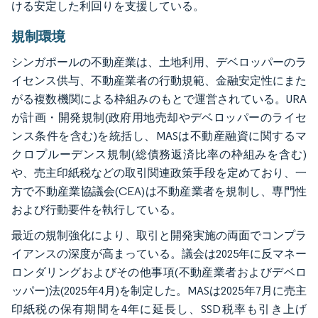
ける安定した利回りを支援している。
規制環境
シンガポールの不動産業は、土地利用、デベロッパーのラ
イセンス供与、不動産業者の行動規範、金融安定性にまた
がる複数機関による枠組みのもとで運営されている。URA
が計画・開発規制(政府用地売却やデベロッパーのライセ
ンス条件を含む)を統括し、MASは不動産融資に関するマ
クロプルーデンス規制(総債務返済比率の枠組みを含む)
や、売主印紙税などの取引関連政策手段を定めており、一
方で不動産業協議会(CEA)は不動産業者を規制し、専門性
および行動要件を執行している。
最近の規制強化により、取引と開発実施の両面でコンプラ
イアンスの深度が高まっている。議会は2025年に反マネー
ロンダリングおよびその他事項(不動産業者およびデベロ
ッパー)法(2025年4月)を制定した。MASは2025年7月に売主
印紙税の保有期間を4年に延長し、SSD税率も引き上げ