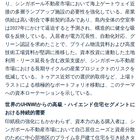
り、シンガポール不動産市場において海上ゲートウェイ近
接の多層ランプアップ施設の必要性を強化している。産業
供給は高い割合で事前契約済みであり、島内全体の空室率
は2027年にかけて逼迫すると予測され、構造的に健全な吸
収を反映している。入居者が電力冗長性、自動化対応、グ
リーン認証を求めたことで、プライム物流賃料および高度
技術工場賃料が堅調に推移した。資本投資に連動した土地
利用・リース延長を含む政策支援が、シンガポール不動産
市場における長期サイクルの産業プロジェクトのリスクを
低減している。トゥアス近郊での選択的取得など、上場ト
ラストによる積極的なポートフォリオ移動は、このテーマ
への資本ローテーションを示している。
世界のUHNWIからの高級・ハイエンド住宅セグメントに
おける持続的需要
印紙税の強化にもかかわらず、資本力のある購入者は、シ
ンガポール不動産市場において自己居住ニーズと資産分散
のために中心部地区のプライム非戸建て住宅を引き続きタ