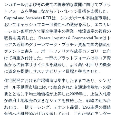
ンガポールおよびその先での将来的な展開に向けてプラッ
トフォームを準備しながらデレバレッジ目標を支援した。
CapitaLand Ascendas REITは、シンガポール不動産市場に
おいてキャッシュフロー可視性への選好を示し、エスカレ
ーション条項付きで完全稼働中の産業・物流資産の複数の
取得を発表した。Frasers Logistics & Commercial Trustはト
ゥアス近郊のグリーンマーク・プラチナ資産で国内物流セ
グメントに参入し、ポートフォリオを成長カテゴリーに向
けて再重み付けした。一部のプラットフォームは非コア資
産からの資本リサイクルを継続し、より高い利回りの機会
に資金を提供しサステナビリティ目標と整合させた。
住宅開発における市場構造は集中したままであり、シンガ
ポール不動産市場において統合された交通連携敷地への需
要とともに平均土地価格が上昇した2025年に、上位入札者
が政府土地販売の大きなシェアを獲得した。戦略の組み合
わせは、一括リーシング、テナント品質、ESG主導の価値
創造への継続的な注力を示しており、これは現在アンダー