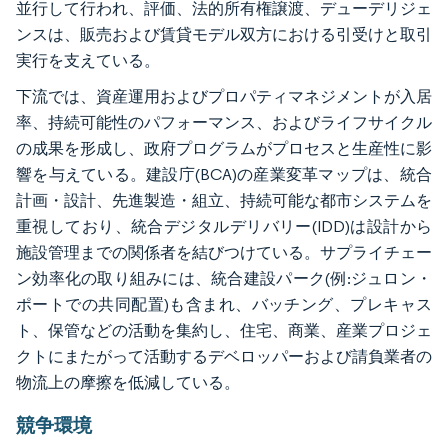
並行して行われ、評価、法的所有権譲渡、デューデリジェ
ンスは、販売および賃貸モデル双方における引受けと取引
実行を支えている。
下流では、資産運用およびプロパティマネジメントが入居
率、持続可能性のパフォーマンス、およびライフサイクル
の成果を形成し、政府プログラムがプロセスと生産性に影
響を与えている。建設庁(BCA)の産業変革マップは、統合
計画・設計、先進製造・組立、持続可能な都市システムを
重視しており、統合デジタルデリバリー(IDD)は設計から
施設管理までの関係者を結びつけている。サプライチェー
ン効率化の取り組みには、統合建設パーク(例:ジュロン・
ポートでの共同配置)も含まれ、バッチング、プレキャス
ト、保管などの活動を集約し、住宅、商業、産業プロジェ
クトにまたがって活動するデベロッパーおよび請負業者の
物流上の摩擦を低減している。
競争環境