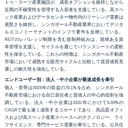
トゥ・スーツ産業施設が、成長オプションを維持しながら
近期の不確実性を管理する入居者を支援している。高スペ
ック産業およびデータセンター物件内のリーシング需要は
底堅さを維持し、シンガポール不動産業界においてデジタ
ルエコノミーテナントのインフラ要件を反映している。
REITのレバレッジ制限を含む規制枠組みは、規律ある資
本管理を支援し、サイクルを通じてバランスシートの柔軟
性を保全している。これらの特徴は、シンガポール不動産
市場において成熟する販売サイクルと比較して賃貸成長見
通しの耐久性を強化している。
エンドユーザー別：法人・中小企業が最速成長を牽引
個人・世帯は2025年の収益の70.1%を占め、シンガポール
不動産市場における自己居住者と賃借人の中心的役割を強
調している。法人・中小企業は2031年にかけて5.59%の
CAGRで最も速く成長するコホートであり、高品質オフィ
スおよび高スペック産業スペースへのテクノロジー、ライ
フサイエンス、専門サービス需要が牽引している。公共住