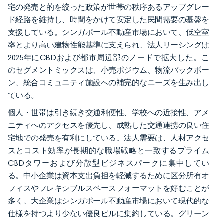
宅の発売と的を絞った政策が世帯の秩序あるアップグレー
ド経路を維持し、時間をかけて安定した民間需要の基盤を
支援している。シンガポール不動産市場において、低空室
率とより高い建物性能基準に支えられ、法人リーシングは
2025年にCBDおよび都市周辺部のノードで拡大した。こ
のセグメントミックスは、小売ポジウム、物流バックボー
ン、統合コミュニティ施設への補完的なニーズを生み出し
ている。
個人・世帯は引き続き交通利便性、学校への近接性、アメ
ニティへのアクセスを優先し、成熟した交通連携の良い住
宅地での発売を有利にしている。法人需要は、人材アクセ
スとコスト効率が長期的な職場戦略と一致するプライム
CBDタワーおよび分散型ビジネスパークに集中してい
る。中小企業は資本支出負担を軽減するために区分所有オ
フィスやフレキシブルスペースフォーマットを好むことが
多く、大企業はシンガポール不動産市場において現代的な
仕様を持つより少ない優良ビルに集約している。グリーン