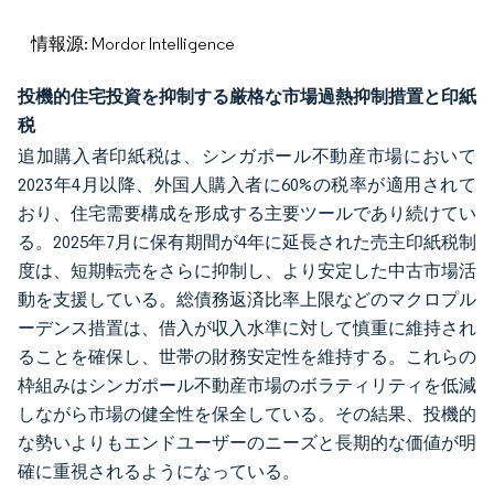
情報源: Mordor Intelligence
投機的住宅投資を抑制する厳格な市場過熱抑制措置と印紙
税
追加購入者印紙税は、シンガポール不動産市場において
2023年4月以降、外国人購入者に60%の税率が適用されて
おり、住宅需要構成を形成する主要ツールであり続けてい
る。2025年7月に保有期間が4年に延長された売主印紙税制
度は、短期転売をさらに抑制し、より安定した中古市場活
動を支援している。総債務返済比率上限などのマクロプル
ーデンス措置は、借入が収入水準に対して慎重に維持され
ることを確保し、世帯の財務安定性を維持する。これらの
枠組みはシンガポール不動産市場のボラティリティを低減
しながら市場の健全性を保全している。その結果、投機的
な勢いよりもエンドユーザーのニーズと長期的な価値が明
確に重視されるようになっている。