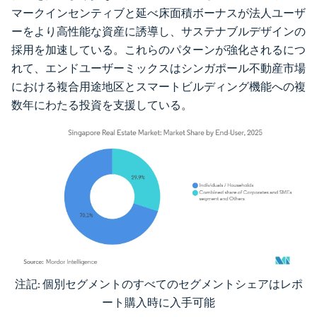
マークインセンティブと延べ床面積ボーナスが法人ユーザ
ーをより高性能な資産に誘導し、サステナブルデザインの
採用を加速している。これらのパターンが強化されるにつ
れて、エンドユーザーミックスはシンガポール不動産市場
における複合用途地区とスマートビルディング機能への複
数年にわたる投資を支援している。
注記: 個別セグメントのすべてのセグメントシェアはレポ
画像 © Mordor Intelligence。再利用にはCC BY 4.0の表示が必要です。
ート購入時に入手可能