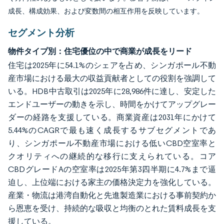
成長、構成効果、および変数間の相互作用を反映しています。
セグメント分析
物件タイプ別：住宅優位の中で商業が成長をリード
住宅は2025年に54.1%のシェアを占め、シンガポール不動
産市場における最大の収益貢献者としての役割を強調して
いる。HDB中古取引は2025年に28,986件に達し、安定した
エンドユーザーの動きを示し、時間をかけてアップグレー
ダーの経路を支援している。商業資産は2031年にかけて
5.44%のCAGRで最も速く成長するサブセグメントであ
り、シンガポール不動産市場における低いCBD空室率と
クオリティへの継続的な移行に支えられている。コア
CBDグレードAの空室率は2025年第3四半期に4.7%まで逼
迫し、上位端における家主の価格決定力を強化している。
産業・物流は港湾自動化と先進製造業における事前契約か
ら恩恵を受け、持続的な吸収と均衡のとれた賃料成長を支
援している。