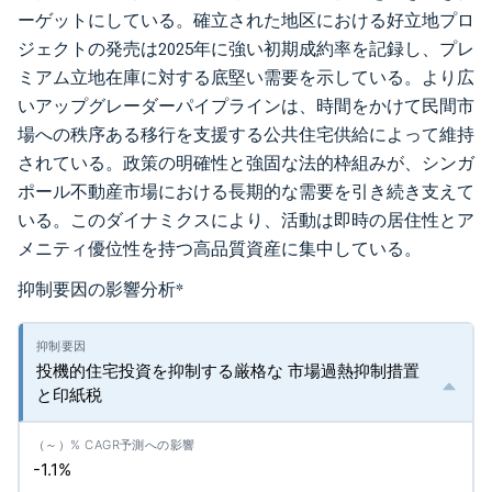
ーゲットにしている。確立された地区における好立地プロ
ジェクトの発売は2025年に強い初期成約率を記録し、プレ
ミアム立地在庫に対する底堅い需要を示している。より広
いアップグレーダーパイプラインは、時間をかけて民間市
場への秩序ある移行を支援する公共住宅供給によって維持
されている。政策の明確性と強固な法的枠組みが、シンガ
ポール不動産市場における長期的な需要を引き続き支えて
いる。このダイナミクスにより、活動は即時の居住性とア
メニティ優位性を持つ高品質資産に集中している。
抑制要因の影響分析
*
投機的住宅投資を抑制する厳格な 市場過熱抑制措置
と印紙税
-1.1%