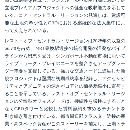
高い成約率を達成し、シンガポール不動産市場において好
立地プレミアムプロジェクトへの健全な吸収能力を示して
いる。コア・セントラル・リージョンの見通しは、建設可
能な土地の希少性とCBDにおける継続的な法人集中によ
って支えられている。
レスト・オブ・セントラル・リージョンは2025年の収益の
36.7%を占め、MRT乗換駅近接の統合開発の活発なパイプ
ラインから恩恵を受け、シンガポール不動産市場において
ライブ・ワーク・プレイのニーズを整合させアップグレー
ダー需要を支援している。強力な交通ノードに連結した新
規プロジェクトは堅調な初期成約率を記録し、アクセシビ
リティとアメニティの深さがコアとの価格差縮小に寄与す
ることを示している。レスト・オブ・セントラル・リージ
ョンの分散型オフィスノードは、接続性を犠牲にすること
なくCBDタワーと比較した賃料節約を求めるテナントを
引き続き引き付けている。都市周辺部クラスター近接の産
業・高スペック資産がこのストーリーを補完し、上場トラ