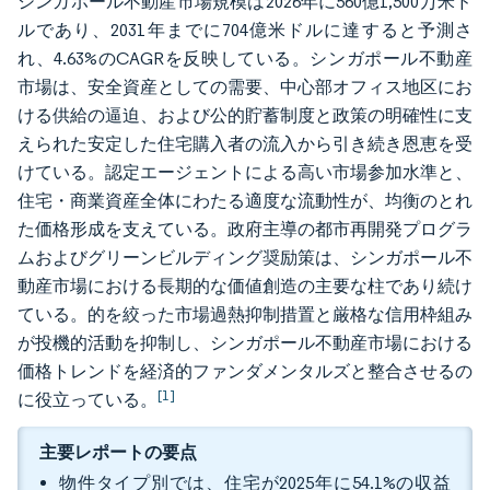
シンガポール不動産市場規模は2026年に560億1,500万米ド
ルであり、2031年までに704億米ドルに達すると予測さ
れ、4.63%のCAGRを反映している。シンガポール不動産
市場は、安全資産としての需要、中心部オフィス地区にお
ける供給の逼迫、および公的貯蓄制度と政策の明確性に支
えられた安定した住宅購入者の流入から引き続き恩恵を受
けている。認定エージェントによる高い市場参加水準と、
住宅・商業資産全体にわたる適度な流動性が、均衡のとれ
た価格形成を支えている。政府主導の都市再開発プログラ
ムおよびグリーンビルディング奨励策は、シンガポール不
動産市場における長期的な価値創造の主要な柱であり続け
ている。的を絞った市場過熱抑制措置と厳格な信用枠組み
が投機的活動を抑制し、シンガポール不動産市場における
価格トレンドを経済的ファンダメンタルズと整合させるの
[1]
に役立っている。
主要レポートの要点
物件タイプ別では、住宅が2025年に54.1%の収益