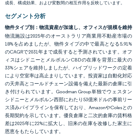
成長、構成効果、および変数間の相互作用を反映しています。
セグメント分析
物件タイプ別：物流資産が加速し、オフィスが規模を維持
物流施設は2025年のオーストラリア商業用不動産市場の
18%を占めましたが、物件タイプの中で最高となる5.91%
のCAGRで2031年まで成長すると予測されています。オフ
ィスはシドニーとメルボルンCBDの在庫を背景に最大の
33%シェアを維持しましたが、ハイブリッドワークの定着
により空室率は高止まりしています。投資家は自動化対応
の天井高とコールドチェーン設備を備えた最新の倉庫に引
き付けられています。Goodman Group単独でウェスタン
シドニーとメルボルン西部にわたり53億米ドルの事前リー
ス済みパイプラインを保有しており、AmazonやColesとの
長期契約を示しています。優良倉庫と二次的倉庫の賃料格
差は2025年に22%に拡大し、旧来の在庫を改修した家主に
恩恵をもたらしています。