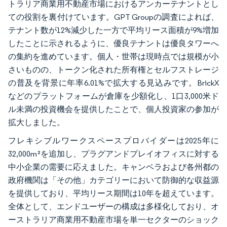
トラリア商業用不動産市場におけるアンカーテナントとし
ての役割を裏付けています。GPT Groupの調査によれば、
テナント数が12%減少した一方で平均リース面積が9%増加
したことに示されるように、優良テナントは優良タワーへ
の集約を進めています。個人・世帯は現時点では規模が小
さいものの、トークン化された所有権とセルフストレージ
の普及を背景に年率6.01%で拡大する見込みです。BrickX
などのプラットフォームが倉庫を少額化し、1口3,000米ド
ル未満の投資機会を提供したことで、個人投資家の参加が
拡大しました。
フレキシブルワークスペースプロバイダーは2025年に
32,000m²を追加し、プラグアンドプレイオフィスに対する
中小企業の需要に応えました。キャンベラおよび各州都の
政府機関は「その他」カテゴリーにおいて防御的な収益源
を提供しており、平均リース期間は10年を超えています。
全体として、エンドユーザーの構成は多様化しており、オ
ーストラリア商業用不動産市場を単一セクターのショック