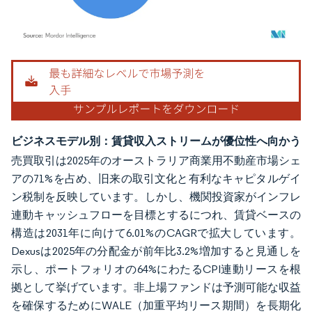
画像 © Mordor Intelligence。再利用にはCC BY 4.0の表示が必要です。
ビジネスモデル別：賃貸収入ストリームが優位性へ向かう
売買取引は2025年のオーストラリア商業用不動産市場シェ
アの71%を占め、旧来の取引文化と有利なキャピタルゲイ
ン税制を反映しています。しかし、機関投資家がインフレ
連動キャッシュフローを目標とするにつれ、賃貸ベースの
構造は2031年に向けて6.01%のCAGRで拡大しています。
Dexusは2025年の分配金が前年比3.2%増加すると見通しを
示し、ポートフォリオの64%にわたるCPI連動リースを根
拠として挙げています。非上場ファンドは予測可能な収益
を確保するためにWALE（加重平均リース期間）を長期化