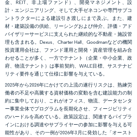
金、REIT、非上場ファンド）、開発マネジメント、設
計・エンジニアリング、そして大手ゼネコンや専門サブコ
ントラクターによる建設引き渡しにまで及ぶ。また、建
材・建築設備の供給、リーシングおよび仲介、評価・アド
バイザリーサービスに支えられた継続的な不動産・施設管
理も含まれる。Dexus、Charter Hall、Goodmanなどの機関
投資運用会社は、ファンド運用と開発・資産管理を組み合
わせることが多く、一方でテナント（企業・中小企業、政
府、物流テナント）は事前契約、WALE目標、サステナビ
リティ要件を通じて仕様に影響を与えている。
2025年から2026年にかけての上流の遂行リスクは、熟練労
働者の不足や高騰する資材価格の変動を含む建設能力の制
約に集中しており、これがオフィス、物流、データセンタ
ー事業全体でプログラムを長期化させ、フィージビリティ
のハードルを高めている。政策設定は、関連するパイプラ
インにおける調達やサプライヤーの参加に影響を与える可
能性があり、その一例が2026年3月に発効した「オースト