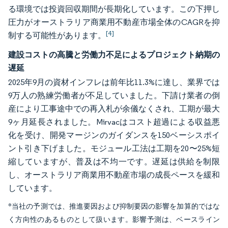
る環境では投資回収期間が長期化しています。この下押し
圧力がオーストラリア商業用不動産市場全体のCAGRを抑
[4]
制する可能性があります。
建設コストの高騰と労働力不足によるプロジェクト納期の
遅延
2025年9月の資材インフレは前年比11.3%に達し、業界では
9万人の熟練労働者が不足していました。下請け業者の倒
産により工事途中での再入札が余儀なくされ、工期が最大
9ヶ月延長されました。Mirvacはコスト超過による収益悪
化を受け、開発マージンのガイダンスを150ベーシスポイ
ント引き下げました。モジュール工法は工期を20〜25%短
縮していますが、普及は不均一です。遅延は供給を制限
し、オーストラリア商業用不動産市場の成長ペースを緩和
しています。
*当社の予測では、推進要因および抑制要因の影響を加算的ではな
く方向性のあるものとして扱います。影響予測は、ベースライン