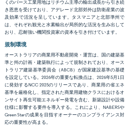
くのパース工業用地はリチウム主導の輸出成長から引き続
き恩恵を受けており、アデレード北部郊外は防衛産業の波
及効果で活況を呈しています。タスマニアと北部準州で
は、それぞれ観光と水素輸出が局所的な活況を生み出して
おり、忍耐強い機関投資家の資本を引き付けています。
規制環境
オーストラリアの商業用不動産開発・運営は、国の建築基
準と州の計画・建築執行によって規制されており、オース
トラリア建築基準委員会（ABCB）が国家建設基準の基礎
を設定している。2026年の重要な転換点は、2026年5月1日
に発効するNCC 2025のリリースであり、商業用の省エネ
基準を厳格化し、指定された商業用建物クラスにおけるオ
ンサイト再生可能エネルギー発電を含む、新築設計や設備
仕様に影響する要件を導入する。これにより、NABERSや
Green Starの成果を目指すオーナーのコンプライアンス対
応の重要性が高まる。