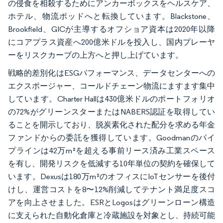
の侵食を相殺するためにアンカーボックスをヘルスケア、
ホテル、物流ポッドへと転換しています。Blackstone、
Brookfield、GICが主導するオフショア資本は2020年以降
にコアプラス資産へ200億米ドルを投入し、国内プレーヤ
ーをリスクカーブの上方へと押し上げています。
戦略的差別化はESGパフォーマンス、データセンターへの
エクスポージャー、コールドチェーン物流にますます集中
しています。Charter Hallは430億米ドルのポートフォリオ
の72%がグリーンスターまたはNABERS認証を取得してい
ることを開示しており、脱炭素化された配分を求める年金
ファンドからの委託を獲得しています。Goodmanのパイ
プラインは42万m²を超える事前リース済み工業スペース
を有し、開発リスクを低減する10年単位の契約を確保して
います。Dexusは180万m²のオフィスにIoTセンサーを後付
けし、運営コストを8〜12%削減してテナント満足度スコ
アを向上させました。ESRとLogosはグリーンローン構造
に支えられた自動化倉庫と冷蔵施設を対象とし、持続可能