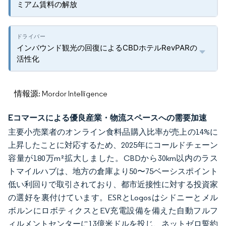
ミアム賃料の解放
インバウンド観光の回復によるCBDホテルRevPARの
活性化
情報源: Mordor Intelligence
Eコマースによる優良産業・物流スペースへの需要加速
主要小売業者のオンライン食料品購入比率が売上の14%に
上昇したことに対応するため、2025年にコールドチェーン
容量が180万m²拡大しました。CBDから30km以内のラス
トマイルハブは、地方の倉庫より50〜75ベーシスポイント
低い利回りで取引されており、都市近接性に対する投資家
の選好を裏付けています。ESRとLogosはシドニーとメル
ボルンにロボティクスとEV充電設備を備えた自動フルフ
ィルメントセンターに13億米ドルを投じ、ネットゼロ誓約