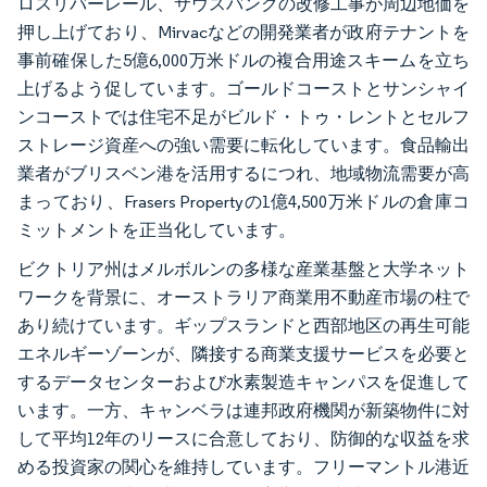
ロスリバーレール、サウスバンクの改修工事が周辺地価を
押し上げており、Mirvacなどの開発業者が政府テナントを
事前確保した5億6,000万米ドルの複合用途スキームを立ち
上げるよう促しています。ゴールドコーストとサンシャイ
ンコーストでは住宅不足がビルド・トゥ・レントとセルフ
ストレージ資産への強い需要に転化しています。食品輸出
業者がブリスベン港を活用するにつれ、地域物流需要が高
まっており、Frasers Propertyの1億4,500万米ドルの倉庫コ
ミットメントを正当化しています。
ビクトリア州はメルボルンの多様な産業基盤と大学ネット
ワークを背景に、オーストラリア商業用不動産市場の柱で
あり続けています。ギップスランドと西部地区の再生可能
エネルギーゾーンが、隣接する商業支援サービスを必要と
するデータセンターおよび水素製造キャンパスを促進して
います。一方、キャンベラは連邦政府機関が新築物件に対
して平均12年のリースに合意しており、防御的な収益を求
める投資家の関心を維持しています。フリーマントル港近