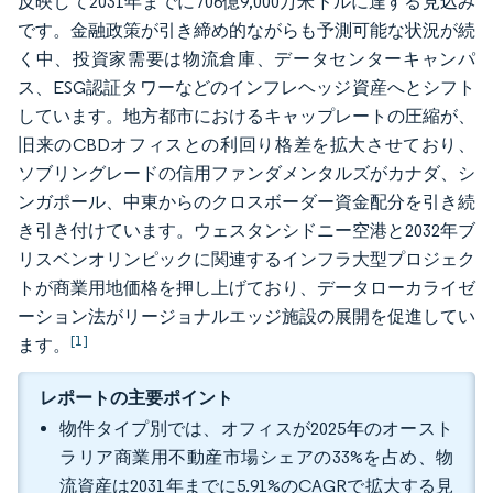
反映して2031年までに706億9,000万米ドルに達する見込み
です。金融政策が引き締め的ながらも予測可能な状況が続
く中、投資家需要は物流倉庫、データセンターキャンパ
ス、ESG認証タワーなどのインフレヘッジ資産へとシフト
しています。地方都市におけるキャップレートの圧縮が、
旧来のCBDオフィスとの利回り格差を拡大させており、
ソブリングレードの信用ファンダメンタルズがカナダ、シ
ンガポール、中東からのクロスボーダー資金配分を引き続
き引き付けています。ウェスタンシドニー空港と2032年ブ
リスベンオリンピックに関連するインフラ大型プロジェク
トが商業用地価格を押し上げており、データローカライゼ
ーション法がリージョナルエッジ施設の展開を促進してい
[1]
ます。
レポートの主要ポイント
物件タイプ別では、オフィスが2025年のオースト
ラリア商業用不動産市場シェアの33%を占め、物
流資産は2031年までに5.91%のCAGRで拡大する見