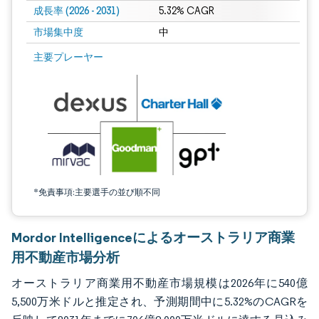
成長率 (2026 - 2031)
5.32% CAGR
市場集中度
中
画像 © Mordor Intelligence。再利用にはCC BY 4.0の表示が必要です。
主要プレーヤー
*免責事項:主要選手の並び順不同
Mordor Intelligenceによるオーストラリア商業
用不動産市場分析
オーストラリア商業用不動産市場規模は2026年に540億
5,500万米ドルと推定され、予測期間中に5.32%のCAGRを