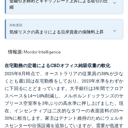
金融引き締めとキャップレート上昇による取引の圧
縮
気候リスクの高まりによる沿岸資産の保険料上昇
情報源: Mordor Intelligence
在宅勤務の定着によるCBDオフィス純吸収量の軟化
2025年8月時点で、オーストラリアの従業員の38%が少な
くとも週1回は在宅勤務をしており、2023年水準をわずか
に下回るにとどまっています。大手銀行は3年間でフロア
スペースを14〜18%削減し、メルボルンドックランズのサ
ブリース空室率を3年ぶりの高水準に押し上げました。現
在、インセンティブは二次的なタワーの表面賃料の25〜
30%に相当します。家主はテナント維持のためにウェルネ
スセンターや出張設備を追加していますが、需要が低迷す