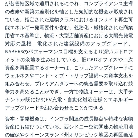
が各管轄区域で適用されるにつれ、コンプライアンス主導
の改修や新築の差別化を軸とした短期的な機会が形成され
ている。指定された建物クラスにおけるオンサイト再生可
能エネルギー発電要件を含む、義務化・厳格化された商業
用省エネ基準は、物流・大型店舗資産における太陽光発電
対応の屋根、電化された建築設備のアップグレード、
NABERSのパフォーマンス目標を支えるより深いレトロフ
ィットの余地を生み出している。旧CBDオフィスや二次
資産を再配置するオーナーは、こうしたアップグレードに
ウェルネスやエンド・オブ・トリップ設備への資本支出を
組み合わせ、プレミアムタワーへの統合需要を取り込む競
争力を高めることができ、一方で物流オーナーは、大手テ
ナントが既に好むEV充電・自動化対応仕様とエネルギー
アップグレードを組み合わせることができる。
資本・開発機会は、インフラ関連の成長拠点や特殊な実物
資産にも結びついている。西シドニー空港関連の物流用地
の確保やクイーンズランド州オリンピック地区の再区画活