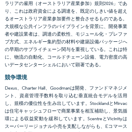
ラリアの雇用（オーストラリア産業参加）規則2026」であ
り、これは政府資金による調達を、既定のしきい値を超え
るオーストラリア産業参加要件と整合させるものである。
大規模な公共インフラのパイプラインを背景に、開発事業
者や建設業者は、調達の柔軟性、モジュール化・プレファ
ブ方式、エネルギー集約型の材料や建築設備パッケージへ
の早期のサプライチェーン関与を重視している。これは特
に、物流の自動化、コールドチェーン設備、電力密度の高
いデータセンターシェルにおいて顕著である。
競争環境
Dexus、Charter Hall、Goodmanは開発、ファンドマネジメ
ント、資産管理手数料を取り込む垂直統合モデルを活用
し、規模の優位性を生み出しています。StocklandとMirvac
は住宅キャッシュフローで商業事業を相互補助し、景気循
環による収益変動を緩和しています。ScentreとVicinityは
スーパーリージョナル小売を支配しながらも、Eコマース