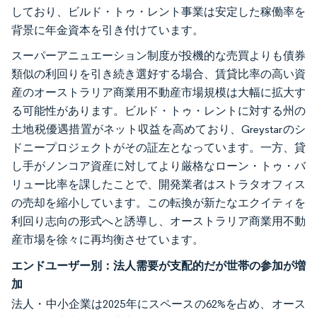
しており、ビルド・トゥ・レント事業は安定した稼働率を
背景に年金資本を引き付けています。
スーパーアニュエーション制度が投機的な売買よりも債券
類似の利回りを引き続き選好する場合、賃貸比率の高い資
産のオーストラリア商業用不動産市場規模は大幅に拡大す
る可能性があります。ビルド・トゥ・レントに対する州の
土地税優遇措置がネット収益を高めており、Greystarのシ
ドニープロジェクトがその証左となっています。一方、貸
し手がノンコア資産に対してより厳格なローン・トゥ・バ
リュー比率を課したことで、開発業者はストラタオフィス
の売却を縮小しています。この転換が新たなエクイティを
利回り志向の形式へと誘導し、オーストラリア商業用不動
産市場を徐々に再均衡させています。
エンドユーザー別：法人需要が支配的だが世帯の参加が増
加
法人・中小企業は2025年にスペースの62%を占め、オース