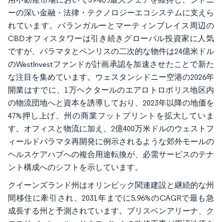
ーの深い金融・法律・テクノロジーエコシステムに支えら
れています。バランガルーとマーティンプレイス周辺の
CBDオフィスタワーは引き続きグローバル投資家に人気
ですが、パラマタとペンリスの二次的な物件は24億米ドル
のWestInvestファンドが計画承認を加速させたことで新た
な注目を集めています。ウェスタンシドニー空港の2026年
開業はすでに、1万ヘクタールのエアロトロポリス地区内
の物流団地へと資本を誘導しており、2023年以降の地価を
47%押し上げ、州の商業フットプリントを拡大していま
す。オフィスと物流に加え、2億400万米ドルのウェストフ
ィールドパラマタ再開発に例示されるような郊外モールの
ヘルスケアハブへの複合用途転換が、必需サービスのテナ
ント構成へのシフトを示しています。
クイーンズランド州はオリンピック関連建設と継続的な州
間移住に牽引され、2031年までに5.96%のCAGRで最も急
成長する州と予測されています。ブリスベンアリーナ、ク