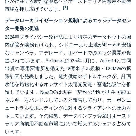
位が存在する新たな拠点へとオーストラリア商業用不動産
[3]
市場を押し広げています。
データローカライゼーション規制によるエッジデータセン
ター開発の促進
2024年プライバシー改正法により特定のデータセットの国
内保管が義務付けられ、シドニーより土地が40〜60%安価
なキャンベラ、アデレード、ホバートでのエッジ展開が促
進されています。AirTrunkは2025年1月に、Ausgridと共同
出資の専用変電所を備えた12億米ドル規模・120MWの拡
張計画を発表しました。電力供給のボトルネックが、計画
承認を迅速化するオンサイト太陽光発電・蓄電池設計を推
進しています。NextDCは現在、契約の34%が再生可能エ
ネルギーをバンドルしていると報告しており、カーボンニ
ュートラルなホスティングに対するクライアントの圧力を
示しています。その結果、データインフラ資産はオースト
ラリア商業用不動産市場において増大するシェアを占めて
います。