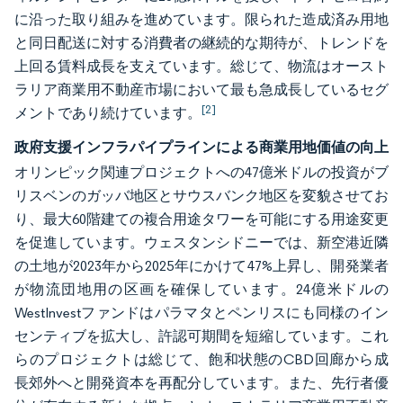
に沿った取り組みを進めています。限られた造成済み用地
と同日配送に対する消費者の継続的な期待が、トレンドを
上回る賃料成長を支えています。総じて、物流はオースト
ラリア商業用不動産市場において最も急成長しているセグ
[2]
メントであり続けています。
政府支援インフラパイプラインによる商業用地価値の向上
オリンピック関連プロジェクトへの47億米ドルの投資がブ
リスベンのガッバ地区とサウスバンク地区を変貌させてお
り、最大60階建ての複合用途タワーを可能にする用途変更
を促進しています。ウェスタンシドニーでは、新空港近隣
の土地が2023年から2025年にかけて47%上昇し、開発業者
が物流団地用の区画を確保しています。24億米ドルの
WestInvestファンドはパラマタとペンリスにも同様のイン
センティブを拡大し、許認可期間を短縮しています。これ
らのプロジェクトは総じて、飽和状態のCBD回廊から成
長郊外へと開発資本を再配分しています。また、先行者優