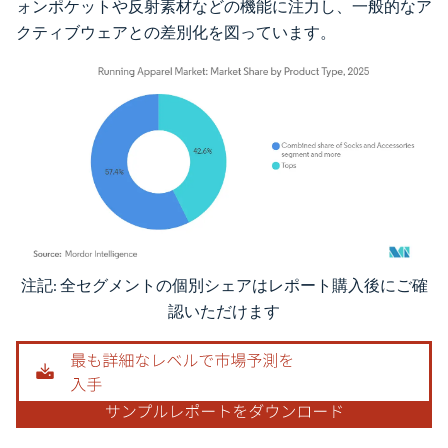
ォンポケットや反射素材などの機能に注力し、一般的なア
クティブウェアとの差別化を図っています。
注記: 全セグメントの個別シェアはレポート購入後にご確
画像 © Mordor Intelligence。再利用にはCC BY 4.0の表示が必要です。
認いただけます