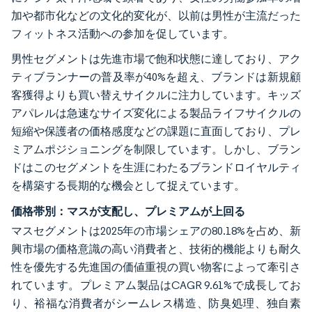
加や都市化などの文化的変化が、以前は男性が主流だった
フィットネス活動への参加を促しています。
男性セグメントは先進市場で飽和状態に達しており、アク
ティブランナーの普及率が40%を超え、ブランドは新規顧
客獲得よりも買い替えサイクルに注力しています。キッズ
アパレルは急速なサイズ変化による製品ライフサイクルの
短縮や保護者の価格感度などの課題に直面しており、プレ
ミアムポジショニングを制限しています。しかし、ブラン
ドはこのセグメントを生涯にわたるブランドロイヤルティ
を構築する長期的な機会として捉えています。
価格帯別：マスが支配し、プレミアムが上回る
マスセグメントは2025年の市場シェアの80.18%を占め、新
興市場の価格意識の高い消費者と、技術的機能よりも耐久
性を優先する先進国の価値重視の買い物客によって牽引さ
れています。プレミアム製品はCAGR 9.61%で成長してお
り、裕福な消費者がシームレス構造、防臭処理、独自素