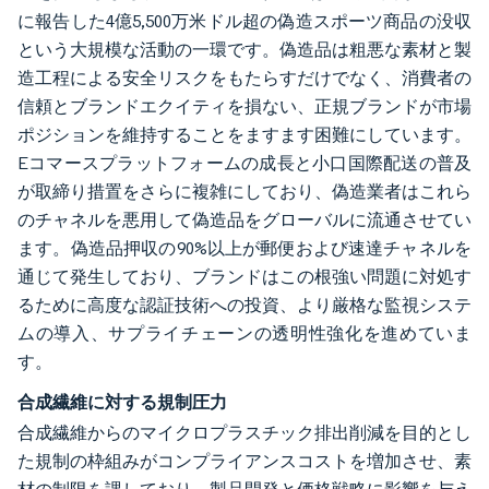
に報告した4億5,500万米ドル超の偽造スポーツ商品の没収
という大規模な活動の一環です。偽造品は粗悪な素材と製
造工程による安全リスクをもたらすだけでなく、消費者の
信頼とブランドエクイティを損ない、正規ブランドが市場
ポジションを維持することをますます困難にしています。
Eコマースプラットフォームの成長と小口国際配送の普及
が取締り措置をさらに複雑にしており、偽造業者はこれら
のチャネルを悪用して偽造品をグローバルに流通させてい
ます。偽造品押収の90%以上が郵便および速達チャネルを
通じて発生しており、ブランドはこの根強い問題に対処す
るために高度な認証技術への投資、より厳格な監視システ
ムの導入、サプライチェーンの透明性強化を進めていま
す。
合成繊維に対する規制圧力
合成繊維からのマイクロプラスチック排出削減を目的とし
た規制の枠組みがコンプライアンスコストを増加させ、素