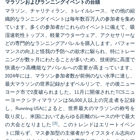
マラソンおよびランニングイベントの台頭
マラソン、チャリティラン、トレイルレース、その他の組
織的なランニングイベントは毎年数百万人の参加者を集め
ています。多くの参加者がこれらのイベントに備えて、吸
湿速乾性トップス、軽量アウターウェア、アクセサリーな
どの専門的なランニングアパレルを購入します。パフォー
マンスの向上と怪我の予防への欲求に駆られ、特にトレー
ニングが数ヶ月にわたることが多いため、技術的に高度で
快適かつ高機能なアパレルへの需要が高まっています。
2024年には、マラソン参加者数が前例のない水準に達し、
最大マラソンの世界記録がまずベルリンで、その後ニュー
ヨーク市で2度破られました。11月に開催されたTCSニュ
ーヨークシティマラソンは56,000人以上の完走者を記録
し、Running USAによると、世界最大のマラソンの称号を
取り戻し、米国においてあらゆる距離のレースの中で最大
[3]
の大会となりました
。このトレンドはエリートイベン
トに限らず、マス参加型の主催者がライフスタイル志向の