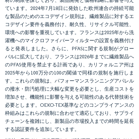
材の制限を課しており、製品開発と価格戦略に影響を与え
ています。2024年7月18日に発効した欧州連合の持続可能
な製品のためのエコデザイン規則は、繊維製品に対するエ
コデザイン要件を義務付け、耐久性、リサイクル可能性、
環境への影響を重視しています。フランスは2025年から洗
濯機へのマイクロファイバーフィルターの設置を義務付け
ると発表しました。さらに、PFASに関する規制がグロー
バルに拡大しており、フランスは2026年までに繊維製品へ
のPFAS使用を禁止する計画であり、カリフォルニア州は
2025年から100万分の100の閾値で同様の規制を施行しま
す。これらの規制は、パフォーマンスランニングアパレル
の撥水・防汚処理に大幅な変更を必要とし、生産コストを
増加させ、機能性に影響を与える可能性のある代替技術を
必要とします。OEKO-TEX基準などのコンプライアンスの
枠組みはこれらの規制に合わせて適応しており、サプライ
チェーンを複雑にし、新製品の市場投入までの時間を延長
する認証要件を追加しています。