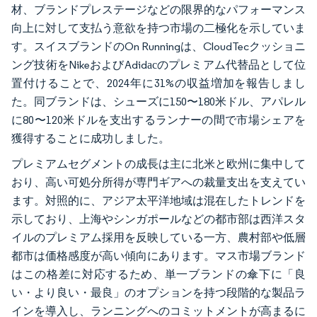
材、ブランドプレステージなどの限界的なパフォーマンス
向上に対して支払う意欲を持つ市場の二極化を示していま
す。スイスブランドのOn Runningは、CloudTecクッショニ
ング技術をNikeおよびAdidасのプレミアム代替品として位
置付けることで、2024年に31%の収益増加を報告しまし
た。同ブランドは、シューズに150〜180米ドル、アパレル
に80〜120米ドルを支出するランナーの間で市場シェアを
獲得することに成功しました。
プレミアムセグメントの成長は主に北米と欧州に集中して
おり、高い可処分所得が専門ギアへの裁量支出を支えてい
ます。対照的に、アジア太平洋地域は混在したトレンドを
示しており、上海やシンガポールなどの都市部は西洋スタ
イルのプレミアム採用を反映している一方、農村部や低層
都市は価格感度が高い傾向にあります。マス市場ブランド
はこの格差に対応するため、単一ブランドの傘下に「良
い・より良い・最良」のオプションを持つ段階的な製品ラ
インを導入し、ランニングへのコミットメントが高まるに