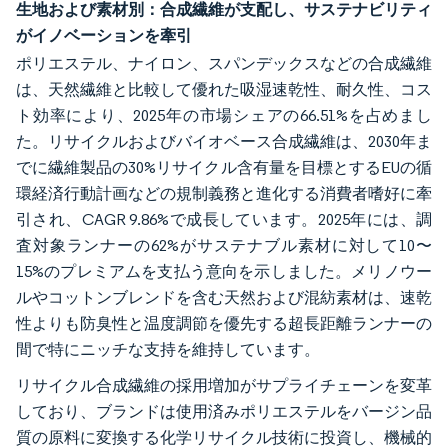
生地および素材別：合成繊維が支配し、サステナビリティ
がイノベーションを牽引
ポリエステル、ナイロン、スパンデックスなどの合成繊維
は、天然繊維と比較して優れた吸湿速乾性、耐久性、コス
ト効率により、2025年の市場シェアの66.51%を占めまし
た。リサイクルおよびバイオベース合成繊維は、2030年ま
でに繊維製品の30%リサイクル含有量を目標とするEUの循
環経済行動計画などの規制義務と進化する消費者嗜好に牽
引され、CAGR 9.86%で成長しています。2025年には、調
査対象ランナーの62%がサステナブル素材に対して10〜
15%のプレミアムを支払う意向を示しました。メリノウー
ルやコットンブレンドを含む天然および混紡素材は、速乾
性よりも防臭性と温度調節を優先する超長距離ランナーの
間で特にニッチな支持を維持しています。
リサイクル合成繊維の採用増加がサプライチェーンを変革
しており、ブランドは使用済みポリエステルをバージン品
質の原料に変換する化学リサイクル技術に投資し、機械的