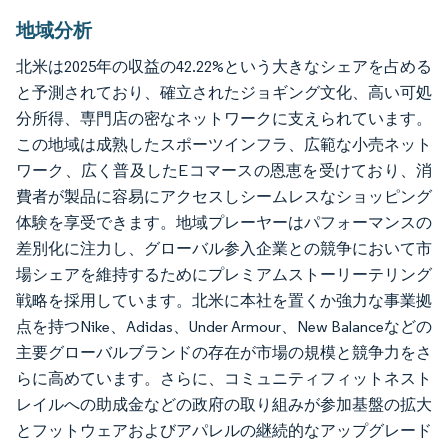
地域分析
北米は2025年の収益の42.22%という大きなシェアを占める
と予測されており、確立されたジョギング文化、高い可処
分所得、専門店の密なネットワークに支えられています。
この地域は成熟したスポーツインフラ、広範な小売ネット
ワーク、広く普及したEコマースの恩恵を受けており、消
費者が製品に容易にアクセスしシームレスなショッピング
体験を享受できます。地域プレーヤーはパフォーマンスの
差別化に注力し、グローバル参入企業との競争において市
場シェアを維持するためにプレミアムストーリーテリング
戦略を採用しています。北米に本社を置くか強力な事業拠
点を持つNike、Adidas、Under Armour、New Balanceなどの
主要グローバルブランドの存在が市場の規模と競争力をさ
らに高めています。さらに、コミュニティフィットネスト
レイルへの助成金などの政府の取り組みが参加基盤の拡大
とフットウェアおよびアパレルの継続的なアップグレード