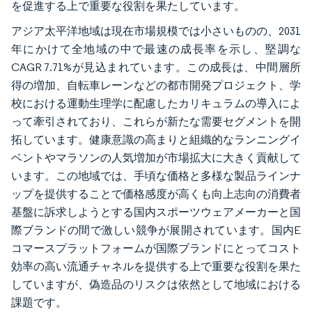
を促進する上で重要な役割を果たしています。
アジア太平洋地域は現在市場規模では小さいものの、2031
年にかけて全地域の中で最速の成長率を示し、堅調な
CAGR 7.71%が見込まれています。この成長は、中間層所
得の増加、自転車レーンなどの都市開発プロジェクト、学
校における運動生理学に配慮したカリキュラムの導入によ
って牽引されており、これらが新たな需要セグメントを開
拓しています。健康意識の高まりと組織的なランニングイ
ベントやマラソンの人気増加が市場拡大に大きく貢献して
います。この地域では、手頃な価格と多様な製品ラインナ
ップを提供することで価格感度が高くも向上志向の消費者
基盤に訴求しようとする国内スポーツウェアメーカーと国
際ブランドの間で激しい競争が展開されています。国内E
コマースプラットフォームが国際ブランドにとってコスト
効率の高い流通チャネルを提供する上で重要な役割を果た
していますが、偽造品のリスクは依然として地域における
課題です。