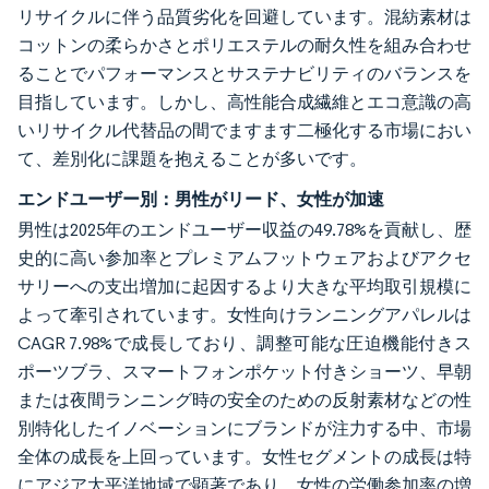
リサイクルに伴う品質劣化を回避しています。混紡素材は
コットンの柔らかさとポリエステルの耐久性を組み合わせ
ることでパフォーマンスとサステナビリティのバランスを
目指しています。しかし、高性能合成繊維とエコ意識の高
いリサイクル代替品の間でますます二極化する市場におい
て、差別化に課題を抱えることが多いです。
エンドユーザー別：男性がリード、女性が加速
男性は2025年のエンドユーザー収益の49.78%を貢献し、歴
史的に高い参加率とプレミアムフットウェアおよびアクセ
サリーへの支出増加に起因するより大きな平均取引規模に
よって牽引されています。女性向けランニングアパレルは
CAGR 7.98%で成長しており、調整可能な圧迫機能付きス
ポーツブラ、スマートフォンポケット付きショーツ、早朝
または夜間ランニング時の安全のための反射素材などの性
別特化したイノベーションにブランドが注力する中、市場
全体の成長を上回っています。女性セグメントの成長は特
にアジア太平洋地域で顕著であり、女性の労働参加率の増