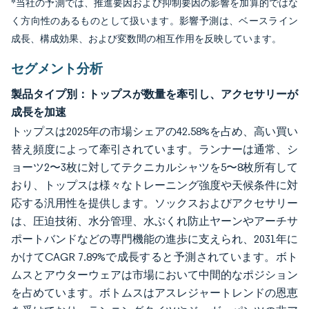
*当社の予測では、推進要因および抑制要因の影響を加算的ではな
く方向性のあるものとして扱います。影響予測は、ベースライン
成長、構成効果、および変数間の相互作用を反映しています。
セグメント分析
製品タイプ別：トップスが数量を牽引し、アクセサリーが
成長を加速
トップスは2025年の市場シェアの42.58%を占め、高い買い
替え頻度によって牽引されています。ランナーは通常、シ
ョーツ2〜3枚に対してテクニカルシャツを5〜8枚所有して
おり、トップスは様々なトレーニング強度や天候条件に対
応する汎用性を提供します。ソックスおよびアクセサリー
は、圧迫技術、水分管理、水ぶくれ防止ヤーンやアーチサ
ポートバンドなどの専門機能の進歩に支えられ、2031年に
かけてCAGR 7.89%で成長すると予測されています。ボト
ムスとアウターウェアは市場において中間的なポジション
を占めています。ボトムスはアスレジャートレンドの恩恵