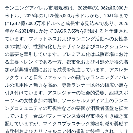
ランニングアパレル市場規模は、2025年の1,062億3,000万
米ドル、2026年の1,125億5,000万米ドルから、2031年まで
に1,617億7,000万米ドルへと成長する見込みであり、2026
年から2031年にかけてCAGR 7.53%を記録すると予測され
ています。フィットネスおよびランニング活動への女性参
加の増加が、性別特化したデザインおよびコレクションへ
の需要を牽引しています。プレミアム化は成熟市場におけ
る主要トレンドである一方、都市化および可処分所得の増
加が新興経済圏における成長を促進しています。アスレチ
ックウェアと日常ファッションの融合がランニングアパレ
ルの汎用性と魅力を高め、専業ランナー以外の幅広い層を
引き付けています。アスレジャーの社会的受容、組織スポ
ーツへの女性参加の増加、ソーシャルメディア上のランニ
ングコミュニティの可視性などの要因が消費者基盤を拡大
しています。合成パフォーマンス素材が市場を引き続き支
配していますが、マイクロプラスチック排出削減を奨励す
る欧州およびカリフォルニア州の規制に後押しされ、リサ