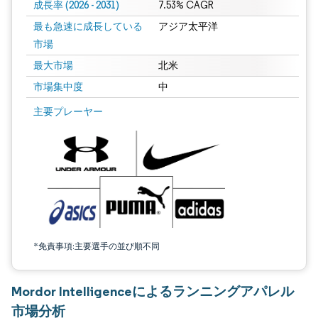
成長率 (2026 - 2031)
7.53% CAGR
最も急速に成長している
アジア太平洋
市場
最大市場
北米
市場集中度
中
画像 © Mordor Intelligence。再利用にはCC BY 4.0の表示が必要です。
主要プレーヤー
*免責事項:主要選手の並び順不同
Mordor Intelligenceによるランニングアパレル
市場分析