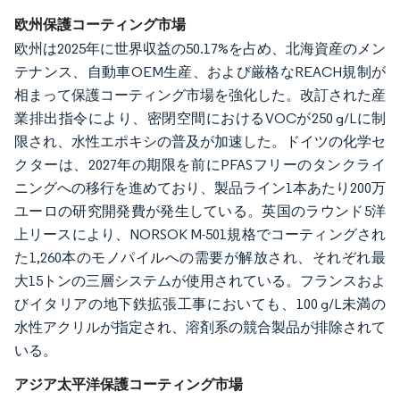
欧州保護コーティング市場
欧州は2025年に世界収益の50.17%を占め、北海資産のメン
テナンス、自動車OEM生産、および厳格なREACH規制が
相まって保護コーティング市場を強化した。改訂された産
業排出指令により、密閉空間におけるVOCが250 g/Lに制
限され、水性エポキシの普及が加速した。ドイツの化学セ
クターは、2027年の期限を前にPFASフリーのタンクライ
ニングへの移行を進めており、製品ライン1本あたり200万
ユーロの研究開発費が発生している。英国のラウンド5洋
上リースにより、NORSOK M-501規格でコーティングされ
た1,260本のモノパイルへの需要が解放され、それぞれ最
大15トンの三層システムが使用されている。フランスおよ
びイタリアの地下鉄拡張工事においても、100 g/L未満の
水性アクリルが指定され、溶剤系の競合製品が排除されて
いる。
アジア太平洋保護コーティング市場