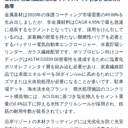
急増
金属基材は2025年の保護コーティング市場需要の49.08%を
生み出しましたが、非金属材料はCAGR 4.95%で最も急速
に成長するセグメントとなっています。採用をけん引して
いるのは、炭素鋼の密度を持たない難燃性バリアを必要と
するバッテリー電気自動車エンクロージャー、水素貯蔵シ
リンダー、ガラス繊維配管です。ポリプロピレン向けコー
ティングはASTM D3359 5B密着性を達成するために塩素化
ポリオレフィンタイ層を組み込む必要があり、炭素繊維部
品では表面エネルギーを38ダイン/cmに高めるためにプラ
ズマまたは火炎前処理が必要になることが多いです。駐車
場デッキ、海水淡水化プラント、廃水処理施設のコンクリ
ート構造物には、ACI 318に基づき塩化物入をセメント重
量の0.4%以下に抑える水性アクリルシールが採用され、鉄
筋の耐用年数が延長されています。
沿岸リゾートの木材クラッディングには光劣化を防ぐ光安