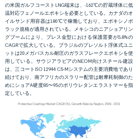
の米国ガルフコーストLNG端末は、-162℃の貯蔵球体に低
温対応フェノールエポキシを必要としている。カナダのオ
イルサンド用容器は180℃で稼働しており、エポキシノボ
ラック規格が適用されている。メキシコのニアショアリン
グブームにより、プレス金型における保護需要が5.8%の
CAGRで拡大している。ブラジルのプレソルト浮体式ユニ
ットは20メガパスカル耐圧のガラスフレークエポキシを使
用している。サウジアラビアのNEOM向けスチール建設
は、三コートISO 12944 C5-Mシステムの主要消費地であり
続けており、南アフリカのスラリー配管は耐摩耗制御のた
めにショアA硬度85〜95のポリウレタンエラストマーを指
定している。