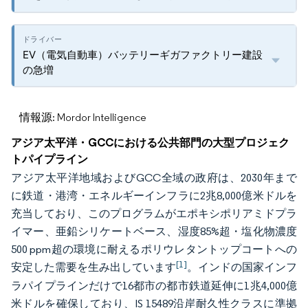
EV（電気自動車）バッテリーギガファクトリー建設
の急増
情報源: Mordor Intelligence
アジア太平洋・GCCにおける公共部門の大型プロジェク
トパイプライン
アジア太平洋地域およびGCC全域の政府は、2030年まで
に鉄道・港湾・エネルギーインフラに2兆8,000億米ドルを
充当しており、このプログラムがエポキシポリアミドプラ
イマー、亜鉛シリケートベース、湿度85%超・塩化物濃度
500 ppm超の環境に耐えるポリウレタントップコートへの
[1]
安定した需要を生み出しています
。インドの国家インフ
ラパイプラインだけで16都市の都市鉄道延伸に1兆4,000億
米ドルを確保しており、IS 15489沿岸耐久性クラスに準拠