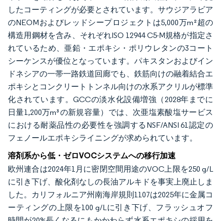
したコーティングが必要とされています。サウジアラビア
のNEOMおよびレッドシープロジェクトは5,000万m²超の
構造用鋼材を含み、それぞれISO 12944 C5-M規格が指定さ
れているため、亜鉛・エポキシ・ポリウレタンの3コート
シーケンスが優位となっています。パキスタンおよびイン
ドネシアの一帯一路鉄道回廊でも、鉄筋向けの融着結合エ
ポキシとコンクリートトンネル向けの水系アクリルが標準
化されています。GCCの淡水化設備増強（2028年までに
日量1,200万m³の新規容量）では、次亜塩素酸塩サービス
における耐薬品性の必要性を強調するNSF/ANSI 61認定の
フェノールエポキシライニングが求められています。
溶剤系から低・ゼロVOCシステムへの移行加速
欧州連合は2024年1月に密閉空間用途のVOC上限を250 g/L
に引き下げ、酸化剤なしの長油アルキドを事実上廃止しま
した。カリフォルニア州南海岸規則1107は2025年に金属コ
ーティングの上限を100 g/Lに引き下げ、フラッシュオフ
時間が20%長くなるにもかかわらず水系エポキシの採用を