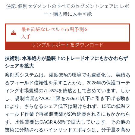
画像 © Mordor Intelligence。再利用にはCC BY 4.0の表示が必要です。
技術別:
水系処方が塗装上のトレードオフにもかかわらず
シェアを拡大
溶剤系システムは、湿度85%の環境でも速硬化し、実績あ
るフィールド信頼性を示すことから、2025年の保護コーテ
ィング市場規模の71.39%を依然として占めています。しか
し、規制当局がVOC上限を250g/L以下に引き下げる動き
により、さらなるシェア低下は避けられず、15℃の低温フ
ィールド作業で再塗装間隔が20%延長されるにもかかわら
ず、水性需要はCAGR 4.68%で拡大しています。その他の
技術に分類されるハイソリッドエポキシは、分子量を高め