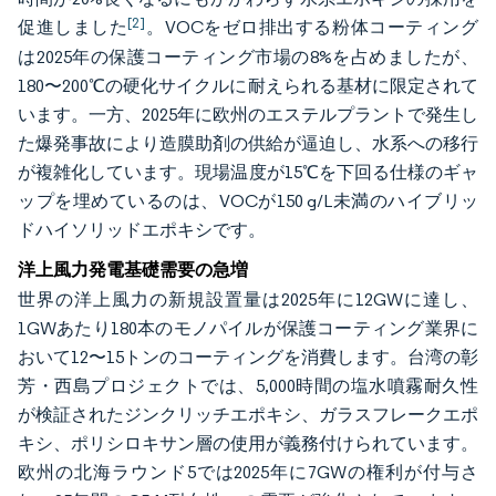
[2]
促進しました
。VOCをゼロ排出する粉体コーティング
は2025年の保護コーティング市場の8%を占めましたが、
180〜200℃の硬化サイクルに耐えられる基材に限定されて
います。一方、2025年に欧州のエステルプラントで発生し
た爆発事故により造膜助剤の供給が逼迫し、水系への移行
が複雑化しています。現場温度が15℃を下回る仕様のギャ
ップを埋めているのは、VOCが150 g/L未満のハイブリッ
ドハイソリッドエポキシです。
洋上風力発電基礎需要の急増
世界の洋上風力の新規設置量は2025年に12GWに達し、
1GWあたり180本のモノパイルが保護コーティング業界に
おいて12〜15トンのコーティングを消費します。台湾の彰
芳・西島プロジェクトでは、5,000時間の塩水噴霧耐久性
が検証されたジンクリッチエポキシ、ガラスフレークエポ
キシ、ポリシロキサン層の使用が義務付けられています。
欧州の北海ラウンド5では2025年に7GWの権利が付与さ