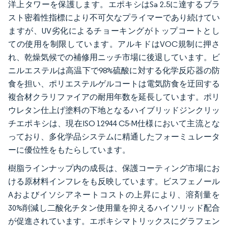
洋上タワーを保護します。エポキシはSa 2.5に達するブラ
スト密着性指標により不可欠なプライマーであり続けてい
ますが、UV劣化によるチョーキングがトップコートとし
ての使用を制限しています。アルキドはVOC規制に押さ
れ、乾燥気候での補修用ニッチ市場に後退しています。ビ
ニルエステルは高温下で98%硫酸に対する化学反応器の防
食を担い、ポリエステルゲルコートは電気防食を迂回する
複合材クラリファイアの耐用年数を延長しています。ポリ
ウレタン仕上げ塗料の下地となるハイブリッドジンクリッ
チエポキシは、現在ISO 12944 C5-M仕様において主流とな
っており、多化学品システムに精通したフォーミュレータ
ーに優位性をもたらしています。
樹脂ラインナップ内の成長は、保護コーティング市場にお
ける原材料インフレをも反映しています。ビスフェノール
Aおよびイソシアネートコストの上昇により、溶剤量を
30%削減し二酸化チタン使用量を抑えるハイソリッド配合
が促進されています。エポキシマトリックスにグラフェン