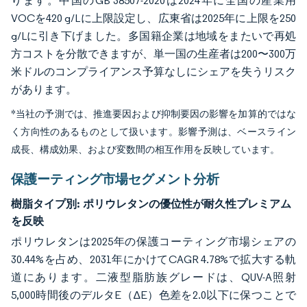
ります。中国のGB 38507-2020は2024年に全国の産業用
VOCを420 g/Lに上限設定し、広東省は2025年に上限を250
g/Lに引き下げました。多国籍企業は地域をまたいで再処
方コストを分散できますが、単一国の生産者は200〜300万
米ドルのコンプライアンス予算なしにシェアを失うリスク
があります。
*当社の予測では、推進要因および抑制要因の影響を加算的ではな
く方向性のあるものとして扱います。影響予測は、ベースライン
成長、構成効果、および変数間の相互作用を反映しています。
保護ーティング市場セグメント分析
樹脂タイプ別:
ポリウレタンの優位性が耐久性プレミアム
を反映
ポリウレタンは2025年の保護コーティング市場シェアの
30.44%を占め、2031年にかけてCAGR 4.78%で拡大する軌
道にあります。二液型脂肪族グレードは、QUV-A照射
5,000時間後のデルタE（ΔE）色差を2.0以下に保つことで