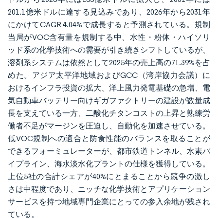
201.1億米ドルに達する見込みであり、2026年から2031年
にかけてCAGR 4.04%で成長すると予測されている。規制
当局がVOC含有量を規制する中、水性・粉体・ハイソリ
ッド系の化学技術への需要が引き続きシフトしているが、
溶剤系システムは依然として2025年の売上高の71.39%を占
めた。アジア太平洋地域およびGCC（湾岸協力会議）に
おけるインフラ投資の拡大、洋上風力発電基礎の急増、電
気自動車バッテリー向けギガファクトリーの建設が数量成
長を支えている一方、二酸化チタンコストの上昇と熟練労
働者不足がマージンを圧迫し、自動化を加速させている。
低VOC規制への適合と防食性能のバランスを取ることが
できるフォーミュレーターが、都市鉄道トンネル、水素パ
イプライン、海水淡水化プラントの仕様を獲得している。
上位5社の合計シェアが40%にとまることから競争の激し
さは中程度であり、ニッチな化学技術とアプリケーション
サービスを持つ地域専門企業にとっての参入余地が残され
ている。