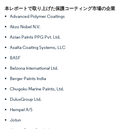
画像 © Mordor Intelligence。再利用にはCC BY 4.0の表示が必要です。
本レポートで取り上げた保護コーティング市場の企業
Advanced Polymer Coatings
Akzo Nobel N.V.
Asian Paints PPG Pvt. Ltd.
Axalta Coating Systems, LLC
BASF
Belzona International Ltd.
Berger Paints India
Chugoku Marine Paints, Ltd.
DuluxGroup Ltd.
Hempel A/S
Jotun