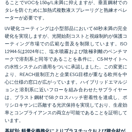
ることでVOCを150g/L未満に抑えますが、垂直鋼材での
タレを防ぐために加熱式複数液スプレーリグと熟練オペレ
ーターが必要です。
UV硬化コーティングは小型部品において60秒未満の完全
硬化を実現しますが、光開始剤コストと視線制約が保護コ
ーティング市場での広範な普及を制限しています。ISO
12944-5は2024年に、塩水噴霧および陰極剥離のベンチマ
ークで溶剤系と同等であることを条件に、C5-Mサイトへ
の水性システムの適用をついに承認しました。この変更に
より、REACH規制圧力と企業ESG目標が重なる欧州を中
心に仕様の窓口が広がっています。ハイブリッドエマルジ
ョンと溶剤系に近いフローを組み合わせたサプライヤー
は、ブラスト鋼材で5Bクロスハッチ密着性を達成し、ポ
リシロキサンに匹敵する光沢保持を実現しており、生産効
率とコンプライアンスの両立が可能であることを証明して
います。
基材別:
軽量化義務化によりプラスチックおよび複合材が