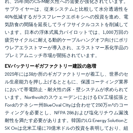
れ、25年間のC5-M耐久性への需要が強化されています。
サプライヤーは、従来システムと比較して水分透過性を
40%低減するガラスフレークエポキシへの投資を進め、電
気防食の間隔を延長してライフサイクルコストを削減して
います。日本の浮体式風力パイロットでは、1,000万回の
疲労サイクルに耐える動的ケーブルハングオフ向けにポリ
ウレアエラストマーが導入され、エラストマー系化学品の
プレミアムニッチ市場が開拓されています。
EVバッテリーギガファクトリー建設の急増
2025年には38か所のギガファクトリーが着工し、世界のセ
ル生産能力を押し上げるとともに、保護コーティング業界
において帯電防止・耐火性の床・壁システムが求められて
います。NorthvoltのスウェーデンにおけるEV工場拡張と
Fordのテネシー州BlueOval Cityは合わせて250万m²のコー
ティングを必要とし、NFPA 286および塩化リチウム漏洩
耐性を満たす必要があります。韓国のLG Energy Solutionと
SK Onは北米工場に70億米ドルの投資を表明しており、組