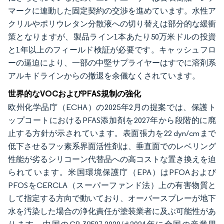
マークに連動した固定契約の交渉を進めています。水性ア
クリルやポリウレタン分散液への切り替えは部分的な緩衝
策となりますが、製品ライン1本あたり50万米ドルの投資
と1年以上のフィールド検証が必要です。キャッシュフロ
ーの逼迫により、一部の中堅サプライヤーはすでに溶剤系
アルキドラインからの撤退を余儀なくされています。
世界的なVOCおよびPFAS規制の強化
欧州化学品庁（ECHA）の2025年2月の提案では、保護ト
ップコートにおけるPFAS添加剤を2027年から段階的に廃
止する方針が示されています。表面張力を22 dyn/cmまで
低下させるフッ素系界面活性剤は、垂直面でのレベリング
性能が劣るシリコーン代替品への高コストな置き換えを迫
られています。米国環境保護庁（EPA）はPFOAおよび
PFOSをCERCLA（スーパーファンド法）上の有害物質と
して指定する方向で動いており、オーバースプレーが地下
水を汚染した場合の浄化責任が塗装業者に及ぶ可能性があ