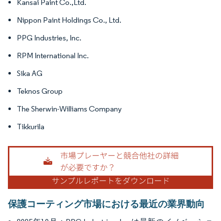
Kansai Paint Co.,Ltd.
Nippon Paint Holdings Co., Ltd.
PPG Industries, Inc.
RPM International Inc.
Sika AG
Teknos Group
The Sherwin-Williams Company
Tikkurila
保護コーティング市場における最近の業界動向