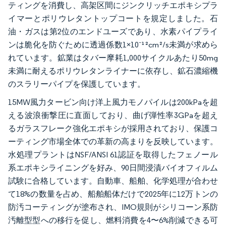
ティングを消費し、高架区間にジンクリッチエポキシプラ
イマーとポリウレタントップコートを規定しました。石
油・ガスは第2位のエンドユーズであり、水素パイプライ
ンは脆化を防ぐために透過係数1×10⁻¹²cm²/s未満が求めら
れています。鉱業はタバー摩耗1,000サイクルあたり50mg
未満に耐えるポリウレタンライナーに依存し、鉱石濃縮機
のスラリーパイプを保護しています。
15MW風力タービン向け洋上風力モノパイルは200kPaを超
える波浪衝撃圧に直面しており、曲げ弾性率3GPaを超え
るガラスフレーク強化エポキシが採用されており、保護コ
ーティング市場全体での革新の高まりを反映しています。
水処理プラントはNSF/ANSI 61認証を取得したフェノール
系エポキシライニングを好み、90日間浸漬バイオフィルム
試験に合格しています。自動車、船舶、化学処理が合わせ
て18%の数量を占め、船舶船体だけで2025年に12万トンの
防汚コーティングが塗布され、IMO規則がシリコーン系防
汚離型型への移行を促し、燃料消費を4〜6%削減できる可