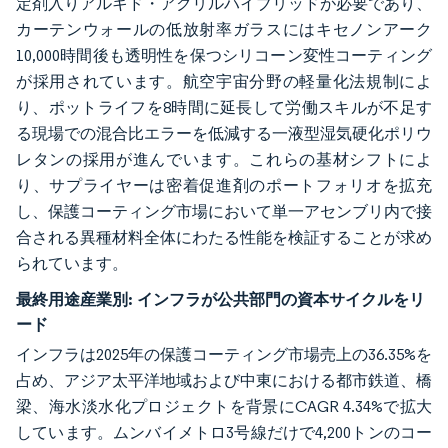
定剤入りアルキド・アクリルハイブリッドが必要であり、
カーテンウォールの低放射率ガラスにはキセノンアーク
10,000時間後も透明性を保つシリコーン変性コーティング
が採用されています。航空宇宙分野の軽量化法規制によ
り、ポットライフを8時間に延長して労働スキルが不足す
る現場での混合比エラーを低減する一液型湿気硬化ポリウ
レタンの採用が進んでいます。これらの基材シフトによ
り、サプライヤーは密着促進剤のポートフォリオを拡充
し、保護コーティング市場において単一アセンブリ内で接
合される異種材料全体にわたる性能を検証することが求め
られています。
最終用途産業別:
インフラが公共部門の資本サイクルをリ
ード
インフラは2025年の保護コーティング市場売上の36.35%を
占め、アジア太平洋地域および中東における都市鉄道、橋
梁、海水淡水化プロジェクトを背景にCAGR 4.34%で拡大
しています。ムンバイメトロ3号線だけで4,200トンのコー