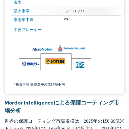
市場
最大市場
ヨーロッパ
市場集中度
中
画像 © Mordor Intelligence。再利用にはCC BY 4.0の表示が必要です。
主要プレーヤー
*免責事項:主要選手の並び順不同
Mordor Intelligenceによる保護コーティング市
場分析
世界の保護コーティング市場規模は、2025年の150.86億米
ドルから2026年には165億米ドルに拡大し、2031年には