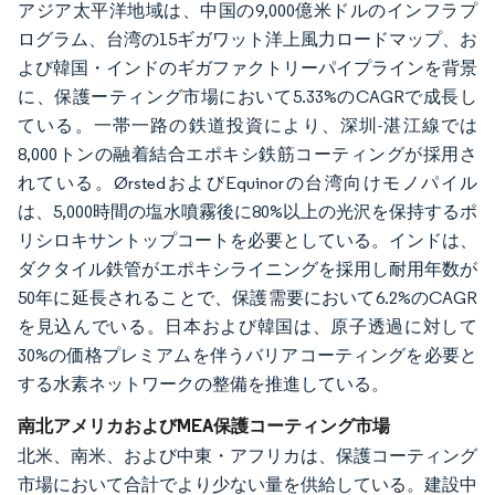
アジア太平洋地域は、中国の9,000億米ドルのインフラプ
ログラム、台湾の15ギガワット洋上風力ロードマップ、お
よび韓国・インドのギガファクトリーパイプラインを背景
に、保護ーティング市場において5.33%のCAGRで成長し
ている。一帯一路の鉄道投資により、深圳-湛江線では
8,000トンの融着結合エポキシ鉄筋コーティングが採用さ
れている。ØrstedおよびEquinorの台湾向けモノパイル
は、5,000時間の塩水噴霧後に80%以上の光沢を保持するポ
リシロキサントップコートを必要としている。インドは、
ダクタイル鉄管がエポキシライニングを採用し耐用年数が
50年に延長されることで、保護需要において6.2%のCAGR
を見込んでいる。日本および韓国は、原子透過に対して
30%の価格プレミアムを伴うバリアコーティングを必要と
する水素ネットワークの整備を推進している。
南北アメリカおよびMEA保護コーティング市場
北米、南米、および中東・アフリカは、保護コーティング
市場において合計でより少ない量を供給している。建設中