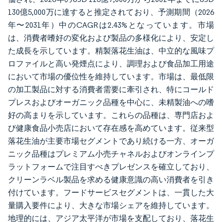
130億5,000万に達すると推定されており、予測期間（2026
年〜2031年）中のCAGRは2.43%となっています。市場
は、消費者嗜好の変化および製品の多様化により、安定し
た成長を示しています。精製落花生油は、中立的な風味プ
ロファイルと高い発煙点により、調理および食品加工用途
において市場の優位性を維持しています。市場は、最低限
の加工製品に対する消費者需要に牽引され、特にコールド
プレスおよびオーガニック品種を中心に、未精製油への嗜
好の高まりを示しています。これらの品種は、専門店およ
び健康食品小売店において存在感を高めています。従来型
落花生油が主要市場セグメントであり続ける一方、オーガ
ニック品種はプレミアム小売チャネルおよびオンラインプ
ラットフォームで注目すべきプレゼンスを確立しており、
クリーンラベル製品を求める健康意識の高い消費者を引き
付けています。フードサービスセグメントは、一貫した大
量購入要件により、大きな市場シェアを維持しています。
地理的には、アジア太平洋が市場を支配しており、落花生