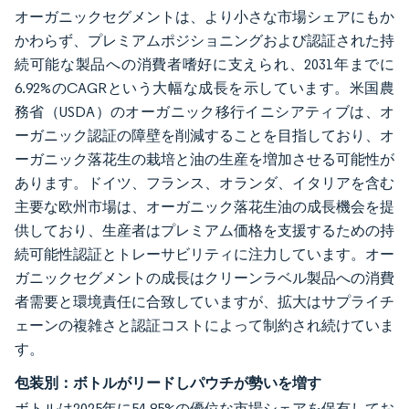
オーガニックセグメントは、より小さな市場シェアにもか
かわらず、プレミアムポジショニングおよび認証された持
続可能な製品への消費者嗜好に支えられ、2031年までに
6.92%のCAGRという大幅な成長を示しています。米国農
務省（USDA）のオーガニック移行イニシアティブは、オ
ーガニック認証の障壁を削減することを目指しており、オ
ーガニック落花生の栽培と油の生産を増加させる可能性が
あります。ドイツ、フランス、オランダ、イタリアを含む
主要な欧州市場は、オーガニック落花生油の成長機会を提
供しており、生産者はプレミアム価格を支援するための持
続可能性認証とトレーサビリティに注力しています。オー
ガニックセグメントの成長はクリーンラベル製品への消費
者需要と環境責任に合致していますが、拡大はサプライチ
ェーンの複雑さと認証コストによって制約され続けていま
す。
包装別：ボトルがリードしパウチが勢いを増す
ボトルは2025年に54.85%の優位な市場シェアを保有してお