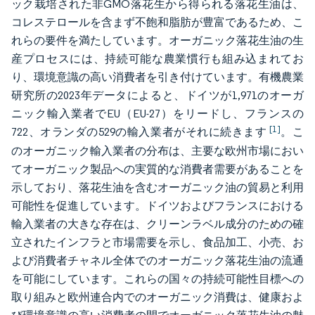
ック栽培された非GMO落花生から得られる落花生油は、
コレステロールを含まず不飽和脂肪が豊富であるため、こ
れらの要件を満たしています。オーガニック落花生油の生
産プロセスには、持続可能な農業慣行も組み込まれてお
り、環境意識の高い消費者を引き付けています。有機農業
研究所の2023年データによると、ドイツが1,971のオーガ
ニック輸入業者でEU（EU-27）をリードし、フランスの
[1]
722、オランダの529の輸入業者がそれに続きます
。こ
のオーガニック輸入業者の分布は、主要な欧州市場におい
てオーガニック製品への実質的な消費者需要があることを
示しており、落花生油を含むオーガニック油の貿易と利用
可能性を促進しています。ドイツおよびフランスにおける
輸入業者の大きな存在は、クリーンラベル成分のための確
立されたインフラと市場需要を示し、食品加工、小売、お
よび消費者チャネル全体でのオーガニック落花生油の流通
を可能にしています。これらの国々の持続可能性目標への
取り組みと欧州連合内でのオーガニック消費は、健康およ