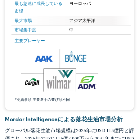
最も急速に成長している
ヨーロッパ
市場
最大市場
アジア太平洋
市場集中度
中
画像 © Mordor Intelligence。再利用にはCC BY 4.0の表示が必要です。
主要プレーヤー
*免責事項:主要選手の並び順不同
Mordor Intelligenceによる落花生油市場分析
グローバル落花生油市場規模は2025年にUSD 113億円と評
価され、2026年のUSD 115億7,000万から2031年までにUSD