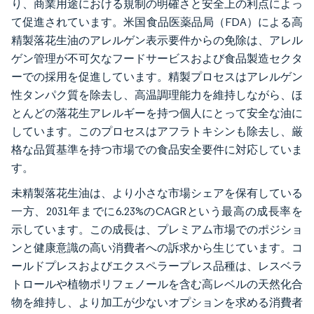
り、商業用途における規制の明確さと安全上の利点によっ
て促進されています。米国食品医薬品局（FDA）による高
精製落花生油のアレルゲン表示要件からの免除は、アレル
ゲン管理が不可欠なフードサービスおよび食品製造セクタ
ーでの採用を促進しています。精製プロセスはアレルゲン
性タンパク質を除去し、高温調理能力を維持しながら、ほ
とんどの落花生アレルギーを持つ個人にとって安全な油に
しています。このプロセスはアフラトキシンも除去し、厳
格な品質基準を持つ市場での食品安全要件に対応していま
す。
未精製落花生油は、より小さな市場シェアを保有している
一方、2031年までに6.23%のCAGRという最高の成長率を
示しています。この成長は、プレミアム市場でのポジショ
ンと健康意識の高い消費者への訴求から生じています。コ
ールドプレスおよびエクスペラープレス品種は、レスベラ
トロールや植物ポリフェノールを含む高レベルの天然化合
物を維持し、より加工が少ないオプションを求める消費者