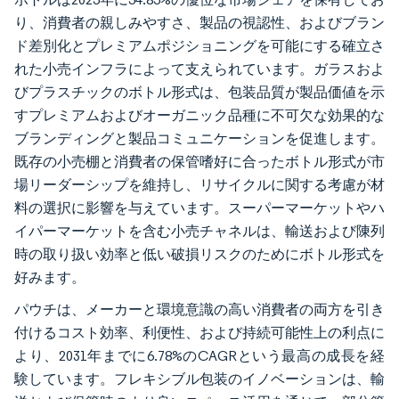
り、消費者の親しみやすさ、製品の視認性、およびブラン
ド差別化とプレミアムポジショニングを可能にする確立さ
れた小売インフラによって支えられています。ガラスおよ
びプラスチックのボトル形式は、包装品質が製品価値を示
すプレミアムおよびオーガニック品種に不可欠な効果的な
ブランディングと製品コミュニケーションを促進します。
既存の小売棚と消費者の保管嗜好に合ったボトル形式が市
場リーダーシップを維持し、リサイクルに関する考慮が材
料の選択に影響を与えています。スーパーマーケットやハ
イパーマーケットを含む小売チャネルは、輸送および陳列
時の取り扱い効率と低い破損リスクのためにボトル形式を
好みます。
パウチは、メーカーと環境意識の高い消費者の両方を引き
付けるコスト効率、利便性、および持続可能性上の利点に
より、2031年までに6.78%のCAGRという最高の成長を経
験しています。フレキシブル包装のイノベーションは、輸