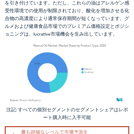
を引き付けています。ただし、これらの油はアレルゲン感
受性環境での使用が制限されており、酸化を増加させる化
合物の高濃度により通常保存期間が短くなっています。グ
ルメおよび健康食品市場でのプレミアム価格設定とポジシ
ョニングは、lucrative市場機会を生み出しています。
注記: すべての個別セグメントのセグメントシェアはレポ
画像 © Mordor Intelligence。再利用にはCC BY 4.0の表示が必要です。
ート購入時に入手可能