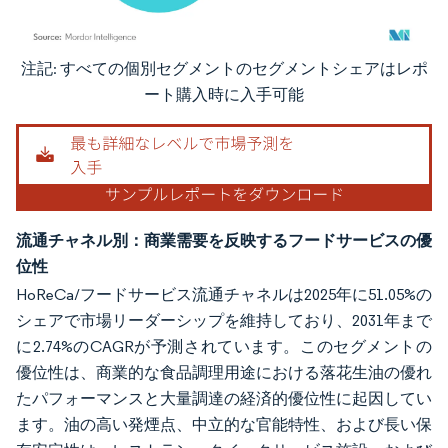
注記: すべての個別セグメントのセグメントシェアはレポ
画像 © Mordor Intelligence。再利用にはCC BY 4.0の表示が必要です。
ート購入時に入手可能
流通チャネル別：商業需要を反映するフードサービスの優
位性
HoReCa/フードサービス流通チャネルは2025年に51.05%の
シェアで市場リーダーシップを維持しており、2031年まで
に2.74%のCAGRが予測されています。このセグメントの
優位性は、商業的な食品調理用途における落花生油の優れ
たパフォーマンスと大量調達の経済的優位性に起因してい
ます。油の高い発煙点、中立的な官能特性、および長い保