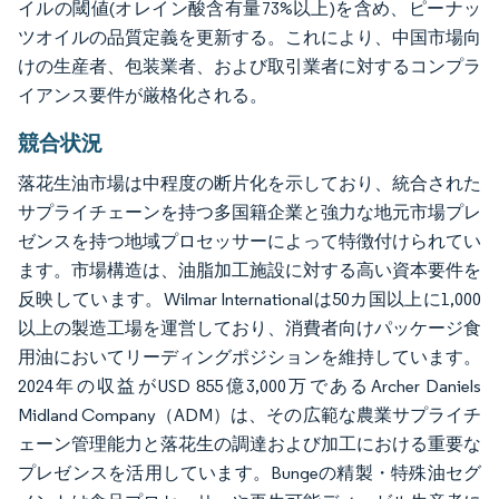
イルの閾値(オレイン酸含有量73%以上)を含め、ピーナッ
ツオイルの品質定義を更新する。これにより、中国市場向
けの生産者、包装業者、および取引業者に対するコンプラ
イアンス要件が厳格化される。
競合状況
落花生油市場は中程度の断片化を示しており、統合された
サプライチェーンを持つ多国籍企業と強力な地元市場プレ
ゼンスを持つ地域プロセッサーによって特徴付けられてい
ます。市場構造は、油脂加工施設に対する高い資本要件を
反映しています。Wilmar Internationalは50カ国以上に1,000
以上の製造工場を運営しており、消費者向けパッケージ食
用油においてリーディングポジションを維持しています。
2024年の収益がUSD 855億3,000万であるArcher Daniels
Midland Company（ADM）は、その広範な農業サプライチ
ェーン管理能力と落花生の調達および加工における重要な
プレゼンスを活用しています。Bungeの精製・特殊油セグ