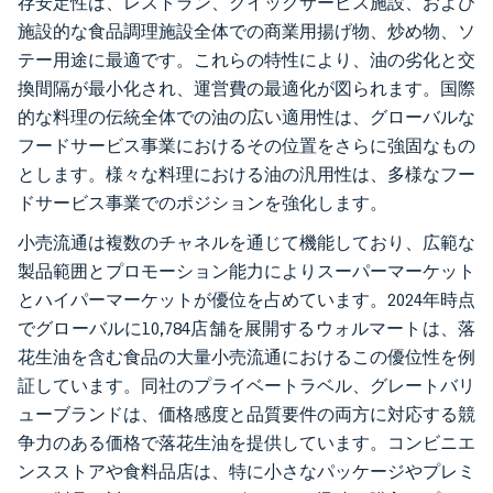
存安定性は、レストラン、クイックサービス施設、および
施設的な食品調理施設全体での商業用揚げ物、炒め物、ソ
テー用途に最適です。これらの特性により、油の劣化と交
換間隔が最小化され、運営費の最適化が図られます。国際
的な料理の伝統全体での油の広い適用性は、グローバルな
フードサービス事業におけるその位置をさらに強固なもの
とします。様々な料理における油の汎用性は、多様なフー
ドサービス事業でのポジションを強化します。
小売流通は複数のチャネルを通じて機能しており、広範な
製品範囲とプロモーション能力によりスーパーマーケット
とハイパーマーケットが優位を占めています。2024年時点
でグローバルに10,784店舗を展開するウォルマートは、落
花生油を含む食品の大量小売流通におけるこの優位性を例
証しています。同社のプライベートラベル、グレートバリ
ューブランドは、価格感度と品質要件の両方に対応する競
争力のある価格で落花生油を提供しています。コンビニエ
ンスストアや食料品店は、特に小さなパッケージやプレミ