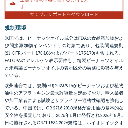
規制環境
米国では、ピーナッツオイル成分はFDAの食品添加物およ
び間接添加物インベントリの対象であり、包装関連規則
(21 CFR パート170-186およびパート175-178)も含まれる。
FALCPAのアレルゲン表示要件も、精製ピーナッツオイル
と未精製ピーナッツオイルの表示区分の実務に影響を与え
ている。
欧州連合では、規則(EU) 2023/915がピーナッツおよび植物
油中のアフラトキシン最大許容量を定めており、輸入業者
や加工業者による試験とサプライヤー適格性確認を強化し
ている。中国では、GB 2716-2018規格が食用油の基本的な
安全性を規定しており、2026年1月に発行され2026年8月1
日に施行されるGB/T 1534-2026規格は、ハイオレイックオ