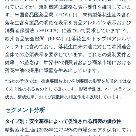
れていますが、規制機関は厳格な表示要件を維持していま
す。米国食品医薬品局（FDA）は、未精製落花生油を含む
落花生含有製品の明確な表示を食品アレルゲン表示および
[3]
消費者保護法（FALCPA）に基づいて要求しています
。
欧州食品安全機関（EFSA）は落花生をトップ14アレルゲ
ンリストに含めており、落花生由来の油に対して欧州連合
全体での必須表示を要求しています。これらの規制要件と
健康上の懸念は、世界中の消費者および商業市場における
落花生油の採用に障壁を生み出しています。
*当社の予測では、推進要因および抑制要因の影響を加算的ではな
く方向性のあるものとして扱います。影響予測は、ベースライン
成長、構成効果、および変数間の相互作用を反映しています。
セグメント分析
タイプ別：安全基準によって促進される精製の優位性
精製落花生油は2025年に77.45%の市場シェアを保有してお