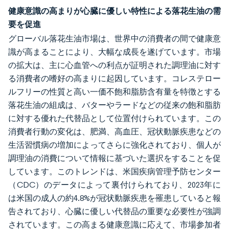
健康意識の高まりが心臓に優しい特性による落花生油の需
要を促進
グローバル落花生油市場は、世界中の消費者の間で健康意
識が高まることにより、大幅な成長を遂げています。市場
の拡大は、主に心血管への利点が証明された調理油に対す
る消費者の嗜好の高まりに起因しています。コレステロー
ルフリーの性質と高い一価不飽和脂肪含有量を特徴とする
落花生油の組成は、バターやラードなどの従来の飽和脂肪
に対する優れた代替品として位置付けられています。この
消費者行動の変化は、肥満、高血圧、冠状動脈疾患などの
生活習慣病の増加によってさらに強化されており、個人が
調理油の消費について情報に基づいた選択をすることを促
しています。このトレンドは、米国疾病管理予防センター
（CDC）のデータによって裏付けられており、2023年に
は米国の成人の約4.8%が冠状動脈疾患を罹患していると報
告されており、心臓に優しい代替品の重要な必要性が強調
されています。この高まる健康意識に応えて、市場参加者