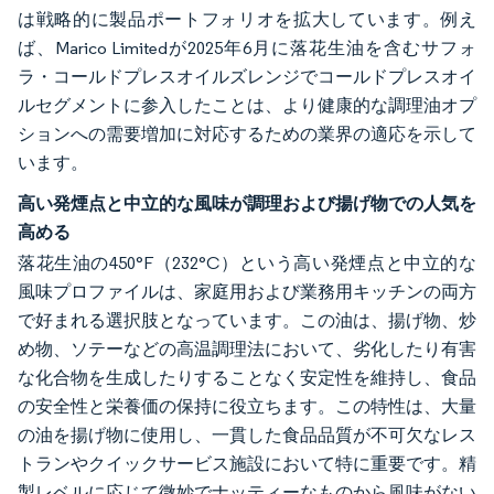
は戦略的に製品ポートフォリオを拡大しています。例え
ば、Marico Limitedが2025年6月に落花生油を含むサフォ
ラ・コールドプレスオイルズレンジでコールドプレスオイ
ルセグメントに参入したことは、より健康的な調理油オプ
ションへの需要増加に対応するための業界の適応を示して
います。
高い発煙点と中立的な風味が調理および揚げ物での人気を
高める
落花生油の450°F（232°C）という高い発煙点と中立的な
風味プロファイルは、家庭用および業務用キッチンの両方
で好まれる選択肢となっています。この油は、揚げ物、炒
め物、ソテーなどの高温調理法において、劣化したり有害
な化合物を生成したりすることなく安定性を維持し、食品
の安全性と栄養価の保持に役立ちます。この特性は、大量
の油を揚げ物に使用し、一貫した食品品質が不可欠なレス
トランやクイックサービス施設において特に重要です。精
製レベルに応じて微妙でナッティーなものから風味がない