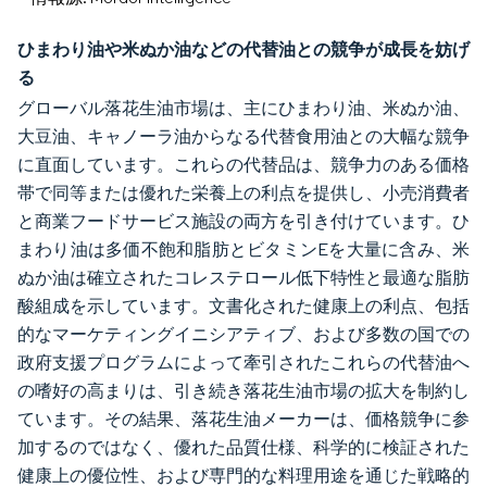
ひまわり油や米ぬか油などの代替油との競争が成長を妨げ
る
グローバル落花生油市場は、主にひまわり油、米ぬか油、
大豆油、キャノーラ油からなる代替食用油との大幅な競争
に直面しています。これらの代替品は、競争力のある価格
帯で同等または優れた栄養上の利点を提供し、小売消費者
と商業フードサービス施設の両方を引き付けています。ひ
まわり油は多価不飽和脂肪とビタミンEを大量に含み、米
ぬか油は確立されたコレステロール低下特性と最適な脂肪
酸組成を示しています。文書化された健康上の利点、包括
的なマーケティングイニシアティブ、および多数の国での
政府支援プログラムによって牽引されたこれらの代替油へ
の嗜好の高まりは、引き続き落花生油市場の拡大を制約し
ています。その結果、落花生油メーカーは、価格競争に参
加するのではなく、優れた品質仕様、科学的に検証された
健康上の優位性、および専門的な料理用途を通じた戦略的