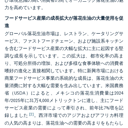
び環境意識の高い消費者の間でオーガニック落花生油の魅
力を高めています。
フードサービス産業の成長拡大が落花生油の大量使用を促
進
グローバル落花生油市場は、レストラン、ケータリングサ
ービス、ファストフードチェーン、および施設系キッチン
を含むフードサービス産業の大幅な拡大に主に起因する堅
調な成長を示しています。この拡大は、都市化率の高ま
り、可処分所得の増加、および多様な食事体験への消費者
嗜好の進化と直接相関しています。特に新興市場における
商業フードサービス事業の系統的な成長は、落花生油の大
量消費に対する大幅な需要を生み出しています。米国農務
省（USDA）によると、メキシコの落花生消費量は2024
年/2025年に31万4,000メトリックトンに達し、主にフード
サービス産業の需要によって牽引され、前年比7%増を記
[2]
録しました
。西洋市場でのアジアおよびアフリカ料理
の人気の高まりは、落花生油への需要の高まりをもたらし