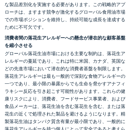
な製品差別化を実施する必要があります。この戦略的アプ
ローチは、ますます競争が激化するグローバル食用油市場
での市場ポジションを維持し、持続可能な成長を達成する
ために不可欠です。
消費者間の落花生アレルギーへの懸念が潜在的な顧客基盤
を縮小させる
グローバル落花生油市場における主要な制約は、落花生ア
レルギーの蔓延であり、これは特に米国、カナダ、英国な
どの先進市場において潜在的な消費者基盤を制限します。
落花生アレルギーは最も一般的で深刻な食物アレルギーの
一つであり、最小限の暴露からでも生命を脅かすアナフィ
ラキシー反応を引き起こす可能性があります。これらの健
康リスクにより、消費者、フードサービス事業者、および
食品メーカーは、落花生油を含む落花生を含む、または落
花生の近くで処理された製品を避けるようになります。精
製落花生油はタンパク質含有量が最小限であり、一般的に
落花生アレルギーを持つ個人にとって安全であると考えら