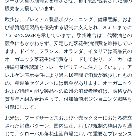
ターが大量の油需要を増加させ、都市化が包装された油の
販売を支援しています。
欧州は、プレミアム製品ポジショニング、健康意識、およ
び品質認証製品を優先する規制に支えられ、2031年までに
7.31%のCAGRを示しています。欧州連合は、代替油との
競争にもかかわらず、安定した落花生油消費を維持してい
ます。ドイツ、フランス、オランダ、イタリアは高品質の
オーガニック落花生油消費をリードしており、メーカーは
持続可能性認証とトレーサビリティに注力しています。ア
レルゲン表示要件により過去10年間で消費が減少したもの
の、精製油セグメントには機会があります。オーガニック
および持続可能な製品への欧州の消費者嗜好は、厳格な品
質基準と組み合わさって、付加価値ポジショニング戦略を
可能にします。
北米は、フードサービスおよび小売セクターにおける確立
された消費パターン、国内生産、および規制の枠組みを通
じて、グローバル落花生油市場において重要なプレゼンス