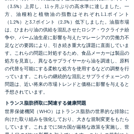
（3.5%）上昇し、11ヶ月ぶりの高水準に達しました。一
方、油糧粕と植物油の指数はそれぞれ1.1ポイント
（1.2%）と3.7ポイント（2.3%）低下しました。油脂市場
は、ひまわり油の供給を混乱させたロシア・ウクライナ紛
争や、パーム油生産に影響を与えたマレーシアの労働力不
足などの要因により、引き続き重大な課題に直面していま
す。これらの問題に対処するため、食品メーカーは製品の
処方を見直し、異なるサプライヤーから油を調達し、原料
の代替を可能にする柔軟な処方を使用するなどの調整を行
っています。これらの継続的な混乱とサプライチェーンの
問題は、近い将来の市場トレンドと価格に影響を与えると
予想されています。
トランス脂肪摂取に関連する健康問題
世界保健機関（WHO）はトランス脂肪の世界的な排除に
向けた取り組みを強化しており、大きな規制変更をもたら
しています。これまでに58カ国が厳格な政策を実施し、世