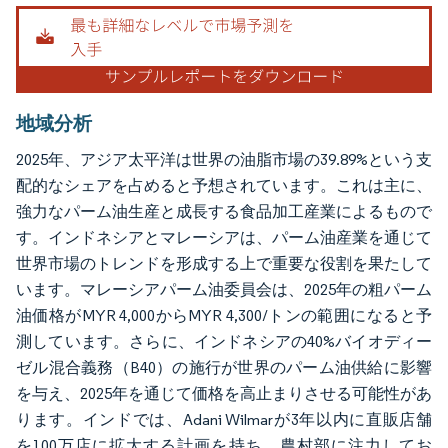
画像 © Mordor Intelligence。再利用にはCC BY 4.0の表示が必要です。
地域分析
2025年、アジア太平洋は世界の油脂市場の39.89%という支
配的なシェアを占めると予想されています。これは主に、
強力なパーム油生産と成長する食品加工産業によるもので
す。インドネシアとマレーシアは、パーム油産業を通じて
世界市場のトレンドを形成する上で重要な役割を果たして
います。マレーシアパーム油委員会は、2025年の粗パーム
油価格がMYR 4,000からMYR 4,300/トンの範囲になると予
測しています。さらに、インドネシアの40%バイオディー
ゼル混合義務（B40）の施行が世界のパーム油供給に影響
を与え、2025年を通じて価格を高止まりさせる可能性があ
ります。インドでは、Adani Wilmarが3年以内に直販店舗
を100万店に拡大する計画を持ち、農村部に注力してお