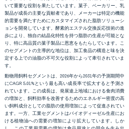
いて重要な役割を果たしています。菓子、ベーカリー、乳
製品が成長の主要な貢献者であり、メーカーは特定の機能
的需要を満たすためにカスタマイズされた脂肪ソリューシ
ョンを開発しています。酵素的エステル交換反応技術の進
歩により、独自の結晶化特性を持つ脂肪の生産が可能とな
り、特に高品質の菓子製品に恩恵をもたらしています。こ
のセグメントの主導的な地位は、加工食品の構造と味を決
定する上での油脂の不可欠な役割によって牽引されていま
す。
動物用飼料セグメントは、2026年から2031年の予測期間中
にCAGR 5.01%という最も高い成長率で拡大すると予測さ
れています。この成長は、発展途上地域における食肉消費
の増加と、飼料効率を改善するためのエネルギー密度の高
い飼料成分としての脂肪の使用増加によって促進されてい
ます。一方、工業セグメントはバイオディーゼル生産にお
ける植物油への需要の増加により拡大しています。しか
し、この工業用需要の増加は食品用途との競合を生み出