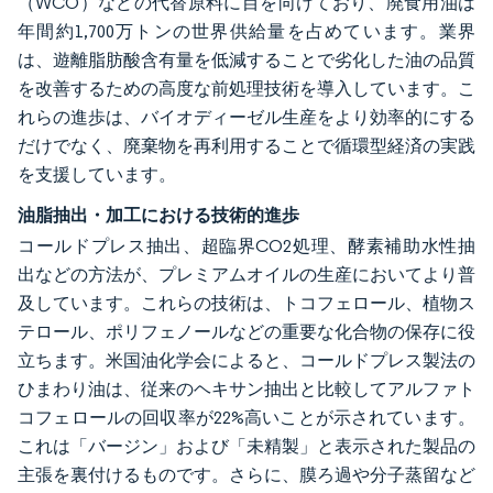
（WCO）などの代替原料に目を向けており、廃食用油は
年間約1,700万トンの世界供給量を占めています。業界
は、遊離脂肪酸含有量を低減することで劣化した油の品質
を改善するための高度な前処理技術を導入しています。こ
れらの進歩は、バイオディーゼル生産をより効率的にする
だけでなく、廃棄物を再利用することで循環型経済の実践
を支援しています。
油脂抽出・加工における技術的進歩
コールドプレス抽出、超臨界CO2処理、酵素補助水性抽
出などの方法が、プレミアムオイルの生産においてより普
及しています。これらの技術は、トコフェロール、植物ス
テロール、ポリフェノールなどの重要な化合物の保存に役
立ちます。米国油化学会によると、コールドプレス製法の
ひまわり油は、従来のヘキサン抽出と比較してアルファト
コフェロールの回収率が22%高いことが示されています。
これは「バージン」および「未精製」と表示された製品の
主張を裏付けるものです。さらに、膜ろ過や分子蒸留など