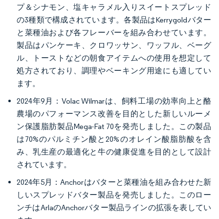
プ＆シナモン、塩キャラメル入りスイートスプレッド
の3種類で構成されています。各製品はKerrygoldバター
と菜種油および各フレーバーを組み合わせています。
製品はパンケーキ、クロワッサン、ワッフル、ベーグ
ル、トーストなどの朝食アイテムへの使用を想定して
処方されており、調理やベーキング用途にも適してい
ます。
2024年9月：Volac Wilmarは、飼料工場の効率向上と酪
農場のパフォーマンス改善を目的とした新しいルーメ
ン保護脂肪製品Mega-Fat 70を発売しました。この製品
は70%のパルミチン酸と20%のオレイン酸脂肪酸を含
み、乳生産の最適化と牛の健康促進を目的として設計
されています。
2024年5月：Anchorはバターと菜種油を組み合わせた新
しいスプレッドバター製品を発売しました。このロー
ンチはArlaのAnchorバター製品ラインの拡張を表してい