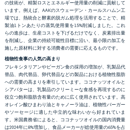
の技術が、精製ロスとエネルギー使用量の削減に貢献して
います。例えば、AAKのスウェーデン・カールスハムン工
場では、熱統合と酵素的脱ガム処理を活用することで、精
製油1トンあたりの蒸気使用量を15%削減しました。これ
らの進歩は、生産コストを下げるだけでなく、炭素排出量
を削減し、企業の持続可能性目標に沿い、最小限の加工を
施した原材料に対する消費者の需要に応えるものです。
植物性食事の人気の高まり
フレキシタリアンやビーガン食の採用の増加が、乳製品代
替品、肉代替品、卵代替品などの製品における植物性脂肪
への需要の高まりを牽引しています。ココナッツオイルと
シアバターは、乳製品のクリーミーな食感を再現するのに
役立つ飽和脂肪含有量のために広く使用されています。高
オレイン酸ひまわり油とキャノーラ油は、植物性バーガー
やソーセージに適した中立的な味わいから好まれていま
す。米国農務省によると、ココナッツオイルの国内消費量
は2024年に8%増加し、食品メーカーが総使用量の65%を占