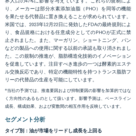
界人口の47%に影響を与えています。これらの規制によ
り、メーカーは部分水素添加油脂（PHO）を同等の機能
を果たせる代替品に置き換えることが求められています。
米国では、2023年12月22日に発効したFDAの最終規則によ
り、食品規格における任意成分としてのPHOが正式に禁
止されました。また、マーガリン、ショートニング、パン
などの製品への使用に関する以前の承認も取り消されまし
た。この規制の推進が、脂肪構造化技術のイノベーション
を促進しています。注目すべき進歩の一つは酵素的エステ
ル交換反応であり、特定の機能特性を持つトランス脂肪フ
リーの代替品の生産を可能にしています。
*当社の予測では、推進要因および抑制要因の影響を加算的ではな
く方向性のあるものとして扱います。影響予測は、ベースライン
成長、構成効果、および変数間の相互作用を反映しています。
セグメント分析
タイプ別：油が市場をリードし成長を上回る