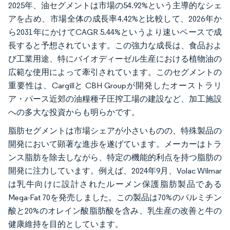
2025年、油セグメントは市場の54.92%という主導的なシェ
アを占め、市場全体の成長率4.42%と比較して、2026年か
ら2031年にかけてCAGR 5.44%というより速いペースで成
長すると予想されています。この強力な成長は、食品およ
び工業用途、特にバイオディーゼル生産における植物油の
広範な使用によって牽引されています。このセグメントの
重要性は、Cargillと CBH Groupが開発したオーストラリ
ア・パース近郊の油糧種子圧搾工場の建設など、加工施設
への多大な投資からも明らかです。
脂肪セグメントは市場シェアが小さいものの、特殊製品の
開発において顕著な進歩を遂げています。メーカーはトラ
ンス脂肪を除去しながら、特定の機能的利点を持つ脂肪の
開発に注力しています。例えば、2024年9月、Volac Wilmar
は乳牛向けに設計されたルーメン保護脂肪製品である
Mega-Fat 70を発売しました。この製品は70%のパルミチン
酸と20%のオレイン酸脂肪酸を含み、乳生産の改善と牛の
健康維持を目的としています。