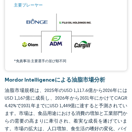
画像 © Mordor Intelligence。再利用にはCC BY 4.0の表示が必要です。
主要プレーヤー
*免責事項:主要選手の並び順不同
Mordor Intelligenceによる油脂市場分析
油脂市場規模は、2025年のUSD 1,117.6億から2026年には
USD 1,167億に成長し、2026年から2031年にかけてCAGR
4.42%で2031年までにUSD 1,449億に達すると予測されてい
ます。市場は、食品用途における消費の増加と工業部門か
らの需要の高まりに牽引され、着実な成長を遂げていま
す。市場の拡大は、人口増加、食生活の嗜好の変化、バイ