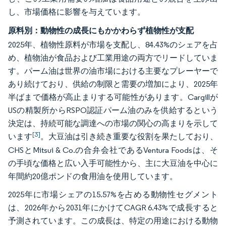
し、市場価格に影響を与えています。
原料別：動物性の成長にもかかわらず植物性が支配
2025年、植物性原料が市場を支配し、84.43%のシェアを占
め、植物油が食品および工業用途の両方でリードしていま
す。パーム油は世界の油市場における主要なプレーヤーで
あり続けており、供給の制限と需要の増加により、2025年
半ばまで価格が高止まりする可能性があります。Cargillが
USの精製所からRSPO認証パーム油のみを供給するという
決定は、持続可能な調達への市場の関心の高まりを示して
[3]
います
。大豆油は引き続き重要な役割を果たしており、
CHSとMitsui & Co.の合弁会社であるVentura Foodsは、そ
の手頃な価格と広い入手可能性から、主に大豆油を中心に
年間約20億ポンドの食用油を使用しています。
2025年に市場シェアの15.57%を占める動物性セグメント
は、2026年から2031年にかけてCAGR 6.43%で成長すると
予測されています。この成長は、特定の用途における動物