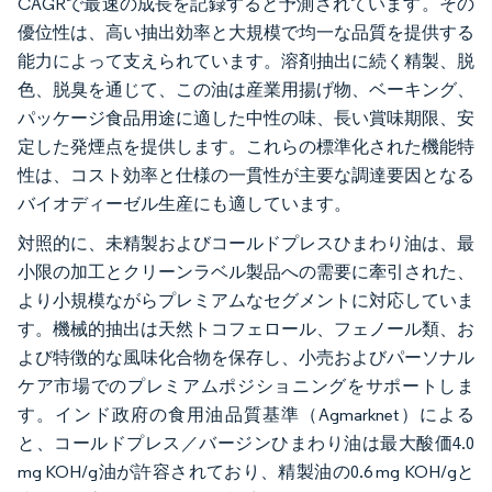
CAGRで最速の成長を記録すると予測されています。その
優位性は、高い抽出効率と大規模で均一な品質を提供する
能力によって支えられています。溶剤抽出に続く精製、脱
色、脱臭を通じて、この油は産業用揚げ物、ベーキング、
パッケージ食品用途に適した中性の味、長い賞味期限、安
定した発煙点を提供します。これらの標準化された機能特
性は、コスト効率と仕様の一貫性が主要な調達要因となる
バイオディーゼル生産にも適しています。
対照的に、未精製およびコールドプレスひまわり油は、最
小限の加工とクリーンラベル製品への需要に牽引された、
より小規模ながらプレミアムなセグメントに対応していま
す。機械的抽出は天然トコフェロール、フェノール類、お
よび特徴的な風味化合物を保存し、小売およびパーソナル
ケア市場でのプレミアムポジショニングをサポートしま
す。インド政府の食用油品質基準（Agmarknet）による
と、コールドプレス／バージンひまわり油は最大酸価4.0
mg KOH/g油が許容されており、精製油の0.6 mg KOH/gと