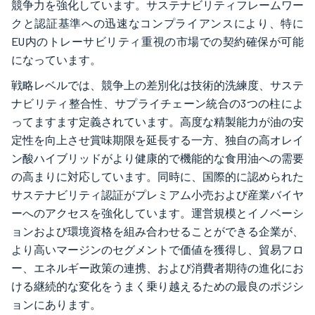
競争力を強化しています。サステナビリティフレームワー
クと認証基準への迅速なコンプライアンスにより、特に
EU内のトレーサビリティ重視の市場での契約確保が可能
になっています。
戦略レベルでは、競争上の差別化は技術的洗練度、サステ
ナビリティ整合性、サプライチェーン統合の3つの柱によ
ってますます定義されています。高度な精製能力が油の安
定性を向上させ賞味期限を延長する一方、独自の高オレイ
ン酸ハイブリッドがより健康的で機能的な食用油への需要
の高まりに対応しています。同時に、国際的に認められた
サステナビリティ認証がプレミアム小売および産業バイヤ
ーへのアクセスを強化しています。運営規模とイノベーシ
ョンおよび環境資格を組み合わせることができる企業が、
より高いマージンのセグメントで価値を獲得し、貿易フロ
ー、エネルギー政策の連携、および消費者期待の進化にお
ける継続的な変化をうまく乗り越えるための最良のポジシ
ョンにあります。