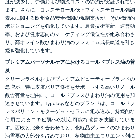
度が減少し、労働および物流コストの節約が実証されてい
ます。さらに、コレステロール低下フィトステロール強調
表示に関する欧州食品安全機関の規制支援が、その機能的
ポジショニングを強化しています。農業技術革新、運営効
率、および健康志向のマーケティング優位性が組み合わさ
り、高オレイン酸ひまわり油のプレミアム成長軌道を引き
続き強化しています。
プレミアムパーソナルケアにおけるコールドプレス油の普
及
クリーンラベルおよびプレミアムビューティーブランドの
急増が、特に皮膚バリア修復をサポートする高いリノール
酸含有量を理由に、コールドプレスひまわり油の使用を加
速させています。Typologyなどのブランドは、コールドプ
レスバリアントをターゲットセラムに組み込み、持続的な
使用によるニキビ肌への測定可能な改善を実証していま
す。西欧と北米を合わせると、化粧品グレードのひまわり
油需要の大部分を占めており、植物由来エモリエント剤に