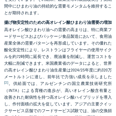
間中にひまわり油の持続的な需要モメンタムを維持するこ
とが期待されます。
揚げ物安定性のための高オレイン酸ひまわり油需要の増加
高オレイン酸ひまわり油への需要の高まりは、特に商業フ
ードサービスおよびパッケージ食品製造において、食用油
産業全体の需要パターンを再形成しています。その優れた
酸化安定性により、レストランはフライヤーの使用サイク
ルを約72時間に延長でき、廃油量を削減し、運営コストを
大幅に削減できます。米国農業省のデータによると、世界
の高オレイン酸ひまわり油生産量は2024/25年度に約320万
メートルトンに達し、前年比で力強い成長を示しました
[2]
。供給面では、アルゼンチンの国立農業技術研究所
（INTA）による育種の進歩が、高いオレイン酸含有量と
改善された耐病性を持つ高オレイン酸ハイブリッドを導入
し、作付面積の拡大を促しています。アジアの主要クイッ
クサービス店舗でのフードサービス試験では、油の交換頻