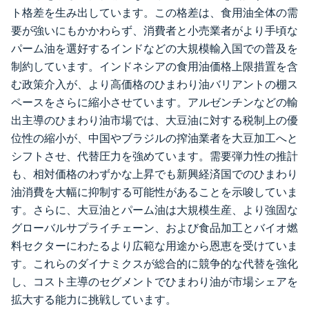
ト格差を生み出しています。この格差は、食用油全体の需
要が強いにもかかわらず、消費者と小売業者がより手頃な
パーム油を選好するインドなどの大規模輸入国での普及を
制約しています。インドネシアの食用油価格上限措置を含
む政策介入が、より高価格のひまわり油バリアントの棚ス
ペースをさらに縮小させています。アルゼンチンなどの輸
出主導のひまわり油市場では、大豆油に対する税制上の優
位性の縮小が、中国やブラジルの搾油業者を大豆加工へと
シフトさせ、代替圧力を強めています。需要弾力性の推計
も、相対価格のわずかな上昇でも新興経済国でのひまわり
油消費を大幅に抑制する可能性があることを示唆していま
す。さらに、大豆油とパーム油は大規模生産、より強固な
グローバルサプライチェーン、および食品加工とバイオ燃
料セクターにわたるより広範な用途から恩恵を受けていま
す。これらのダイナミクスが総合的に競争的な代替を強化
し、コスト主導のセグメントでひまわり油が市場シェアを
拡大する能力に挑戦しています。