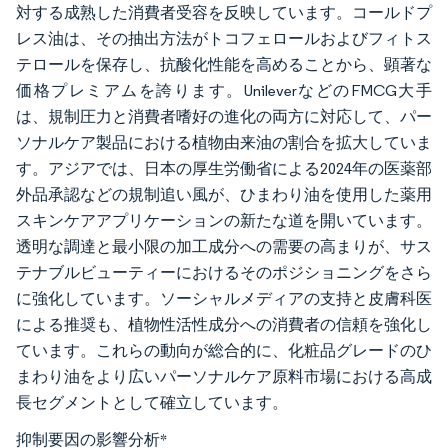
対する成熟した消費者受容を反映しています。コールドプ
レス油は、その抽出方法がトコフェロールおよびフィトス
テロールを保存し、抗酸化性能を高めることから、顕著な
価格プレミアムを誇ります。UnileverなどのFMCG大手
は、規制圧力と消費者嗜好の進化の両方に対応して、パー
ソナルケア製品における植物由来油の割合を拡大していま
す。アジアでは、日本の厚生労働省による2024年の医薬部
外品承認などの規制追い風が、ひまわり油を使用した薬用
スキンケアアプリケーションの新たな道を開いています。
透明な調達と最小限の加工成分への需要の高まりが、サス
テナブルビューティーにおけるそのポジショニングをさら
に強化しています。ソーシャルメディアの支持と皮膚科医
による推奨も、植物性活性成分への消費者の信頼を強化し
ています。これらの動向が総合的に、化粧品グレードのひ
まわり油をより広いパーソナルケア原料市場における高成
長セグメントとして確立しています。
抑制要因の影響分析
*