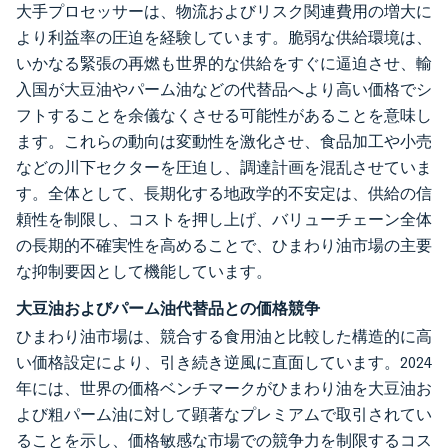
大手プロセッサーは、物流およびリスク関連費用の増大に
より利益率の圧迫を経験しています。脆弱な供給環境は、
いかなる緊張の再燃も世界的な供給をすぐに逼迫させ、輸
入国が大豆油やパーム油などの代替品へより高い価格でシ
フトすることを余儀なくさせる可能性があることを意味し
ます。これらの動向は変動性を激化させ、食品加工や小売
などの川下セクターを圧迫し、調達計画を混乱させていま
す。全体として、長期化する地政学的不安定は、供給の信
頼性を制限し、コストを押し上げ、バリューチェーン全体
の長期的不確実性を高めることで、ひまわり油市場の主要
な抑制要因として機能しています。
大豆油およびパーム油代替品との価格競争
ひまわり油市場は、競合する食用油と比較した構造的に高
い価格設定により、引き続き逆風に直面しています。2024
年には、世界の価格ベンチマークがひまわり油を大豆油お
よび粗パーム油に対して顕著なプレミアムで取引されてい
ることを示し、価格敏感な市場での競争力を制限するコス