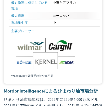
最も急速に成長している
中東とアフリカ
市場
最大市場
ヨーロッパ
市場集中度
中
画像 © Mordor Intelligence。再利用にはCC BY 4.0の表示が必要です。
主要プレーヤー
*免責事項:主要選手の並び順不同
Mordor Intelligenceによるひまわり油市場分析
ひまわり油市場規模は、2025年に321億4,000万米ドル、
2026年に339億米ドルと予測され、2031年までに447億