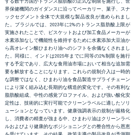
する数十カ国がトランス脂肪酸の正式な制限を施行し、世
界保健機関のガイダンスに沿ってベーカリー、菓子、スナ
ックセグメント全体で大規模な製品改良が進められまし
た。ブラジルでは、2023年に2%のトランス脂肪酸上限が
実施されたことで、ビスケットおよび加工食品メーカーが
水素添加なしで機能性を維持するために水素添加大豆油か
ら高オレイン酸ひまわり油へのシフトを余儀なくされまし
た。同様に、インドは2025年までに同等の2%制限を施行
する予定であり、広大な食用油市場において相当な追加需
要を解放することになります。これらの規制介入は一時的
な調整ではなく、ひまわり油を食品製造サプライチェーン
により深く組み込む長期的な構造的変化です。その有利な
脂肪酸組成、中性の感覚プロファイル、および強い酸化安
定性は、技術的に実行可能でクリーンラベルに適したソリ
ューションとなっています。健康強調表示の規制が厳格化
し、消費者の精査が強まる中、ひまわり油はクリーンラベ
ルおよびより健康的なポジショニングとの整合性から恩恵
を受けています。その結果、政策主導の製品改良が予測期