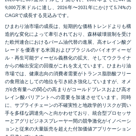
9,000万米ドルに達し、2026年〜2031年にかけて5.74%の
CAGRで成長する見込みです。
ひまわり油市場の成長は、短期的な価格トレンドよりも構
造的な変化によって牽引されており、森林破壊規制を受け
た欧州連合におけるパーム油代替の進展、高オレイン酸グ
レードを優遇する米国およびブラジルのバイオディーゼ
ル・再生可能ディーゼル義務化の拡大、そしてウクライナ
からの輸出安定の回復がこれを支えています。ひまわり油
市場では、健康志向の消費者需要がトランス脂肪酸フリー
の食用油としての地位を引き続き強化していますが、オメ
ガ6含有量への関心の高まりがコールドプレスおよび高オ
レイン酸バリアントへの需要を加速させています。同時
に、サプライチェーンの不確実性と地政学的リスクが買い
手を多様な調達先へと向かわせており、統合型プロセッサ
ーとアグリビジネスプレーヤー間の競争激化がイノベーシ
ョンと従来の大量販売を超えた付加価値アプリケーション