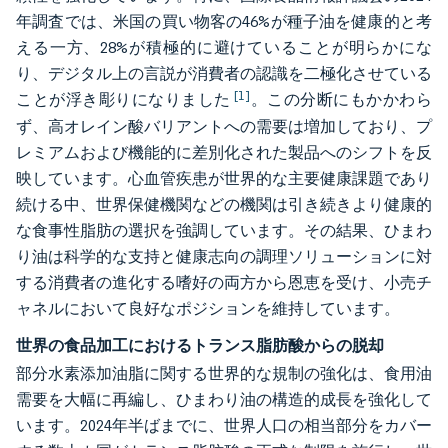
年調査では、米国の買い物客の46%が種子油を健康的と考
える一方、28%が積極的に避けていることが明らかにな
り、デジタル上の言説が消費者の認識を二極化させている
[1]
ことが浮き彫りになりました
。この分断にもかかわら
ず、高オレイン酸バリアントへの需要は増加しており、プ
レミアムおよび機能的に差別化された製品へのシフトを反
映しています。心血管疾患が世界的な主要健康課題であり
続ける中、世界保健機関などの機関は引き続きより健康的
な食事性脂肪の選択を強調しています。その結果、ひまわ
り油は科学的な支持と健康志向の調理ソリューションに対
する消費者の進化する嗜好の両方から恩恵を受け、小売チ
ャネルにおいて良好なポジションを維持しています。
世界の食品加工におけるトランス脂肪酸からの脱却
部分水素添加油脂に関する世界的な規制の強化は、食用油
需要を大幅に再編し、ひまわり油の構造的成長を強化して
います。2024年半ばまでに、世界人口の相当部分をカバー