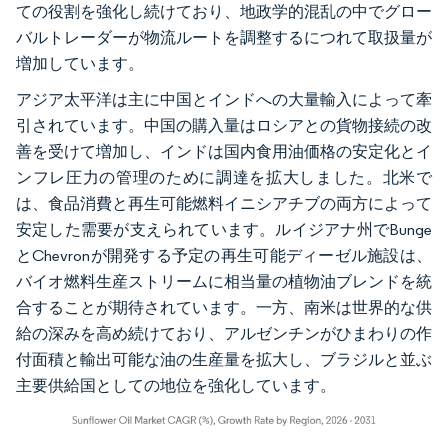
ての役割を強化し続けており、地政学的混乱の中でグロー
バルトレーダーが物流ルートを調整するにつれて取扱量が
増加しています。
アジア太平洋は主に中国とインドへの大量輸入によって牽
引されています。中国の購入量はロシアとの貨物接続の改
善を受けて増加し、インドは国内食用油価格の安定化とイ
ンフレ圧力の管理のために調達を拡大しました。北米で
は、食品消費と再生可能燃料イニシアチブの両方によって
安定した需要が支えられています。ルイジアナ州でBunge
とChevronが開発する予定の再生可能ディーゼル施設は、
バイオ燃料生産ストリームに相当量の植物油ブレンドを統
合することが期待されています。一方、南米は世界的な供
給の深みを高め続けており、アルゼンチンがひまわりの作
付面積と輸出可能な油の生産量を拡大し、ブラジルと並ぶ
主要供給国としての地位を強化しています。