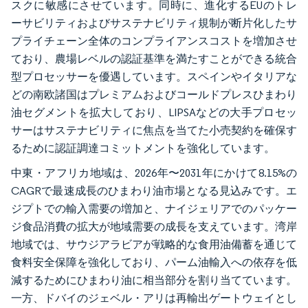
スクに敏感にさせています。同時に、進化するEUのトレ
ーサビリティおよびサステナビリティ規制が断片化したサ
プライチェーン全体のコンプライアンスコストを増加させ
ており、農場レベルの認証基準を満たすことができる統合
型プロセッサーを優遇しています。スペインやイタリアな
どの南欧諸国はプレミアムおよびコールドプレスひまわり
油セグメントを拡大しており、LIPSAなどの大手プロセッ
サーはサステナビリティに焦点を当てた小売契約を確保す
るために認証調達コミットメントを強化しています。
中東・アフリカ地域は、2026年〜2031年にかけて8.15%の
CAGRで最速成長のひまわり油市場となる見込みです。エ
ジプトでの輸入需要の増加と、ナイジェリアでのパッケー
ジ食品消費の拡大が地域需要の成長を支えています。湾岸
地域では、サウジアラビアが戦略的な食用油備蓄を通じて
食料安全保障を強化しており、パーム油輸入への依存を低
減するためにひまわり油に相当部分を割り当てています。
一方、ドバイのジェベル・アリは再輸出ゲートウェイとし