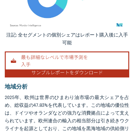
注記: 全セグメントの個別シェアはレポート購入後に入手
画像 © Mordor Intelligence。再利用にはCC BY 4.0の表示が必要です。
可能
地域分析
2025年、欧州は世界のひまわり油市場の最大シェアを占
め、総収益の47.83%を代表しています。この地域の優位性
は、ドイツやオランダなどの強力な消費拠点によって支え
られています。欧州連合の輸入の相当部分は引き続きウク
ライナを起源としており、この地域を黒海地域の供給側リ