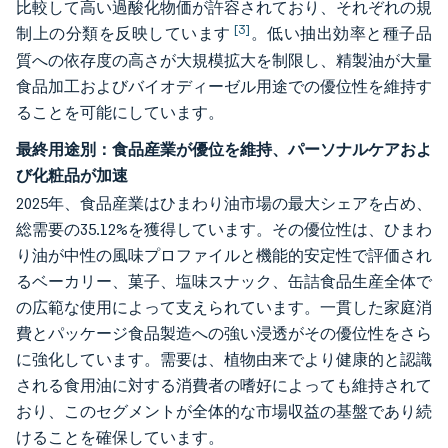
比較して高い過酸化物価が許容されており、それぞれの規
[3]
制上の分類を反映しています
。低い抽出効率と種子品
質への依存度の高さが大規模拡大を制限し、精製油が大量
食品加工およびバイオディーゼル用途での優位性を維持す
ることを可能にしています。
最終用途別：食品産業が優位を維持、パーソナルケアおよ
び化粧品が加速
2025年、食品産業はひまわり油市場の最大シェアを占め、
総需要の35.12%を獲得しています。その優位性は、ひまわ
り油が中性の風味プロファイルと機能的安定性で評価され
るベーカリー、菓子、塩味スナック、缶詰食品生産全体で
の広範な使用によって支えられています。一貫した家庭消
費とパッケージ食品製造への強い浸透がその優位性をさら
に強化しています。需要は、植物由来でより健康的と認識
される食用油に対する消費者の嗜好によっても維持されて
おり、このセグメントが全体的な市場収益の基盤であり続
けることを確保しています。