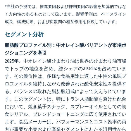
*当社の予測では、推進要因および抑制要因の影響を加算的ではな
く方向性のあるものとして扱います。影響予測は、ベースライン
成長、構成効果、および変数間の相互作用を反映しています。
セグメント分析
脂肪酸プロファイル別：中オレイン酸バリアントが市場ポ
ジショニングを牽引
2025年、中オレイン酸ひまわり油は世界のひまわり油市場
でトップの地位を占め、総シェアの39.52%を占めていま
す。その優位性は、多様な食品用途に適した中性の風味プ
ロファイルを維持しながら改善された酸化安定性を提供す
る、バランスの取れた脂肪酸組成によって支えられていま
す。このセグメントは、特にトランス脂肪酸を避けた配合
において、焼き菓子スナック、スプレーオイルとしての朝
食シリアル、ブレンドショートニングに広く使用されてい
ます。食品メーカーは、パフォーマンスとコスト効率の両
方が重要な小売および産業セグメントにわたる汎用性から