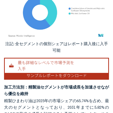
注記: 全セグメントの個別シェアはレポート購入後に入手
画像 © Mordor Intelligence。再利用にはCC BY 4.0の表示が必要です。
可能
加工方法別：精製油セグメントが市場成長を加速させなが
ら優位を維持
精製ひまわり油は2025年の市場シェアの65.74%を占め、最
大のセグメントとなっており、2031年までに5.82%の