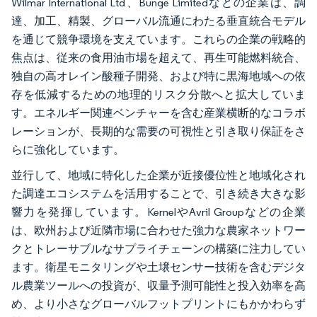
Wilmar International Ltd、Bunge Limitedなどの企業は、調
達、加工、精製、グローバル流通にわたる垂直統合モデル
を通じて競争環境を支えています。これらの企業の戦略的
焦点は、従来の食用油市場を超えて、再生可能燃料統合、
独自の高オレイン酸種子開発、および特に黒海地域への依
存を低減するための地理的リスク分散へと拡大していま
す。エネルギー関連ベンチャーを含む産業横断的なコラボ
レーションが、長期的な需要の可視性と引き取り保証をさ
らに強化しています。
並行して、地域に特化した企業が近接優位性と地域化され
た調達エコシステムを活用することで、引き続き大きな影
響力を発揮しています。KernelやAvril Groupなどの企業
は、欧州および近隣市場に合わせた強力な農家ネットワー
クとトレーサブルなサプライチェーンの構築に注力してい
ます。衛星モニタリングや土壌センサー技術を含むデジタ
ル農業ツールへの投資が、収量予測可能性と投入効率を高
め、より小さなグローバルフットプリントにもかかわらず