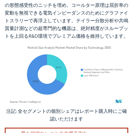
の形態感受性のニッチを埋め、コールター原理は屈折率の
変動を無視できる電気インピーダンスのためにグラファイ
トスラリーで再浮上しています。テイラー分散分析や共鳴
質量計測などの超専門的な機器は、絶対精度がスループッ
トを上回るR&D環境でプレミアム価格を維持しています。
注記: 全セグメントの個別シェアはレポート購入時にご確
画像 © Mordor Intelligence。再利用にはCC BY 4.0の表示が必要です。
認いただけます