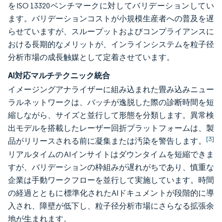
をISO 13320ベンチマークに対してバリデーションしてい
ます。バリデーションコストが小規模生産者への普及を遅
らせていますが、スループットおよびコンプライアンスに
おける長期的なメリットが、インラインシステムを粒子径
分析市場の成長触媒として定着させています。
AI対応マルチテクニック統合
イメージングアナライザーに組み込まれた畳み込みニュー
ラルネットワークは、バッチが逸脱した際の診断時間を短
縮しながら、サイズと並行して形態を分類します。異常検
出モデルを搭載したレーザー回折プラットフォームは、製
[3]
品がリリースされる前に凝集または汚染を警告します。
リアルタイムのAIインサイトはダウンタイムを短縮できま
すが、バリデーションの枠組みが遅れがちであり、慎重な
企業は手動ワークフローを並行して実施しています。時間
の経過とともに標準化されたAIドキュメントが段階的に導
入され、障壁が低下し、粒子径分析市場にさらなる拡張余
地が生まれます。