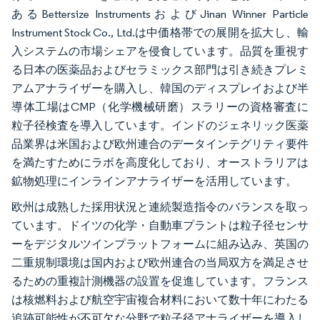
あるBettersize InstrumentsおよびJinan Winner Particle
Instrument Stock Co., Ltd.は中価格帯での展開を拡大し、輸
入システムの市場シェアを侵食しています。品質を重視す
る日本の医薬品およびセラミックス部門は引き続きプレミ
アムアナライザーを購入し、韓国のディスプレイおよび半
導体工場はCMP（化学機械研磨）スラリーの資格審査に
粒子径検査を導入しています。インドのジェネリック医薬
品業界は米国および欧州連合のデータインテグリティ要件
を満たすためにラボを高度化しており、オーストラリアは
鉱物処理にインラインアナライザーを活用しています。
欧州は成熟した採用状況と連続製造指令のバランスを取っ
ています。ドイツの化学・自動車プラントは粒子径センサ
ーをデジタルツインプラットフォームに組み込み、英国の
二重規制環境は国内および欧州連合の当局双方を満足させ
るための重複計測機器の設置を促進しています。フランス
は核燃料および航空宇宙複合材料において数十年にわたる
追跡可能性が不可欠な分野で粒子径アナライザーを導入し