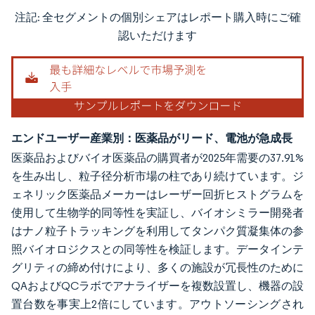
注記: 全セグメントの個別シェアはレポート購入時にご確
画像 © Mordor Intelligence。再利用にはCC BY 4.0の表示が必要です。
認いただけます
エンドユーザー産業別：医薬品がリード、電池が急成長
医薬品およびバイオ医薬品の購買者が2025年需要の37.91%
を生み出し、粒子径分析市場の柱であり続けています。ジ
ェネリック医薬品メーカーはレーザー回折ヒストグラムを
使用して生物学的同等性を実証し、バイオシミラー開発者
はナノ粒子トラッキングを利用してタンパク質凝集体の参
照バイオロジクスとの同等性を検証します。データインテ
グリティの締め付けにより、多くの施設が冗長性のために
QAおよびQCラボでアナライザーを複数設置し、機器の設
置台数を事実上2倍にしています。アウトソーシングされ