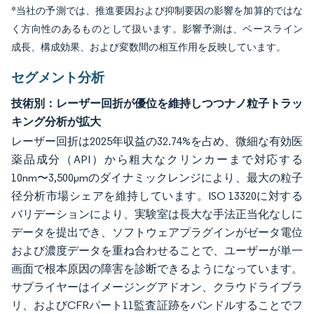
*当社の予測では、推進要因および抑制要因の影響を加算的ではな
く方向性のあるものとして扱います。影響予測は、ベースライン
成長、構成効果、および変数間の相互作用を反映しています。
セグメント分析
技術別：レーザー回折が優位を維持しつつナノ粒子トラッ
キング分析が拡大
レーザー回折は2025年収益の32.74%を占め、微細な有効医
薬品成分（API）から粗大なクリンカーまで対応する
10nm〜3,500µmのダイナミックレンジにより、最大の粒子
径分析市場シェアを維持しています。ISO 13320に対する
バリデーションにより、実験室は長大な手法正当化なしに
データを提出でき、ソフトウェアプラグインがゼータ電位
および濃度データを重ね合わせることで、ユーザーが単一
画面で根本原因の障害を診断できるようになっています。
サプライヤーはイメージングアドオン、クラウドライブラ
リ、およびCFRパート11監査証跡をバンドルすることでフ