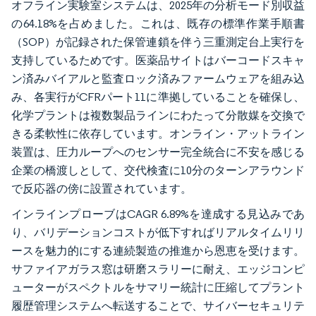
オフライン実験室システムは、2025年の分析モード別収益
の64.18%を占めました。これは、既存の標準作業手順書
（SOP）が記録された保管連鎖を伴う三重測定台上実行を
支持しているためです。医薬品サイトはバーコードスキャ
ン済みバイアルと監査ロック済みファームウェアを組み込
み、各実行がCFRパート11に準拠していることを確保し、
化学プラントは複数製品ラインにわたって分散媒を交換で
きる柔軟性に依存しています。オンライン・アットライン
装置は、圧力ループへのセンサー完全統合に不安を感じる
企業の橋渡しとして、交代検査に10分のターンアラウンド
で反応器の傍に設置されています。
インラインプローブはCAGR 6.89%を達成する見込みであ
り、バリデーションコストが低下すればリアルタイムリリ
ースを魅力的にする連続製造の推進から恩恵を受けます。
サファイアガラス窓は研磨スラリーに耐え、エッジコンピ
ューターがスペクトルをサマリー統計に圧縮してプラント
履歴管理システムへ転送することで、サイバーセキュリテ