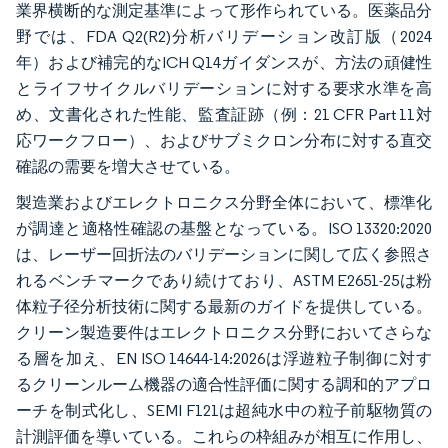
業界横断的な測定基準によって形作られている。医薬品分
野では、FDA Q2(R2)分析バリデーション改訂版（2024
年）および補完的なICH Q14ガイダンスが、方法の頑健性
とライフサイクルバリデーションに対する要求水準を高
め、文書化された性能、監査証跡（例：21 CFR Part 11対
応ワークフロー）、およびサブミクロン分布に対する直交
確認の需要を増大させている。
製造業およびエレクトロニクス分野全体において、標準化
が調達と適格性確認の基盤となっている。ISO 13320:2020
は、レーザー回折法のバリデーションに関して広く参照さ
れるベンチマークであり続けており、ASTM E2651-25は粉
体粒子径分析技術に関する最新のガイドを提供している。
クリーン製造要件はエレクトロニクス分野においてさらな
る層を加え、EN ISO 14644-14:2026は浮遊粒子制御に対す
るクリーンルーム機器の適合性評価に関する調和的アプロ
ーチを制式化し、SEMI F121は超純水中の粒子前駆物質の
計測評価を導いている。これらの枠組みが相互に作用し、