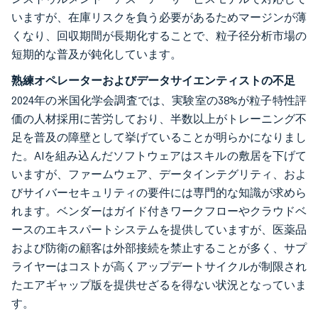
いますが、在庫リスクを負う必要があるためマージンが薄
くなり、回収期間が長期化することで、粒子径分析市場の
短期的な普及が鈍化しています。
熟練オペレーターおよびデータサイエンティストの不足
2024年の米国化学会調査では、実験室の38%が粒子特性評
価の人材採用に苦労しており、半数以上がトレーニング不
足を普及の障壁として挙げていることが明らかになりまし
た。AIを組み込んだソフトウェアはスキルの敷居を下げて
いますが、ファームウェア、データインテグリティ、およ
びサイバーセキュリティの要件には専門的な知識が求めら
れます。ベンダーはガイド付きワークフローやクラウドベ
ースのエキスパートシステムを提供していますが、医薬品
および防衛の顧客は外部接続を禁止することが多く、サプ
ライヤーはコストが高くアップデートサイクルが制限され
たエアギャップ版を提供せざるを得ない状況となっていま
す。