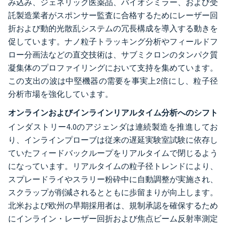
み込み、ジェネリック医薬品、バイオシミラー、および受
託製造業者がスポンサー監査に合格するためにレーザー回
折および動的光散乱システムの冗長構成を導入する動きを
促しています。ナノ粒子トラッキング分析やフィールドフ
ロー分画法などの直交技術は、サブミクロンのタンパク質
凝集体のプロファイリングにおいて支持を集めています。
この支出の波は中堅機器の需要を事実上2倍にし、粒子径
分析市場を強化しています。
オンラインおよびインラインリアルタイム分析へのシフト
インダストリー4.0のアジェンダは連続製造を推進してお
り、インラインプローブは従来の遅延実験室試験に依存し
ていたフィードバックループをリアルタイムで閉じるよう
になっています。リアルタイムの粒子径トレンドにより、
スプレードライやスラリー粉砕中に自動調整が実施され、
スクラップが削減されるとともに歩留まりが向上します。
北米および欧州の早期採用者は、規制承認を確保するため
にインライン・レーザー回折および焦点ビーム反射率測定