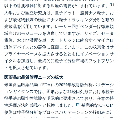
[1]
以下の計測機器に対する即座の需要が生まれています。
大学および国立研究所は、量子ドット、脂質ナノ粒子、お
よび酸化物触媒の検証にナノ粒子トラッキング分析と動的
光散乱を活用しています。レーザー回折ベンダーは微細領
域向けのモジュールを改良していますが、サイズ、ゼータ
電位、および濃度を単一カートリッジに統合するマイクロ
流体デバイスとの競争に直面しています。この収束化はサ
プライヤーベースを拡大させるとともにイノベーションサ
イクルを加速し、最終的に粒子径分析市場のフットプリン
トを拡大させています。
医薬品の品質管理ニーズの拡大
米国食品医薬品局（FDA）の2024年改訂版分析バリデーシ
ョンガイダンスでは、固形および非経口剤形における粒子
径手法の堅牢性試験が明示的に要求されており、任意の特
[2]
性評価が法的義務へと転換しました。
補完的なICH Q14
規則は粒子径分析をプロセスバリデーションの枠組みに組