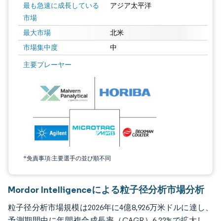
最も急速に成長している
アジア太平洋
市場
最大市場
北米
市場集中度
中
画像 © Mordor Intelligence。再利用にはCC BY 4.0の表示が必要です。
主要プレーヤー
*免責事項:主要選手の並び順不同
Mordor Intelligenceによる粒子径分析市場分析
粒子径分析市場規模は2026年に4億8,926万米ドルに達し、
予測期間中に年間複合成長率（CAGR）6.22%で拡大し、