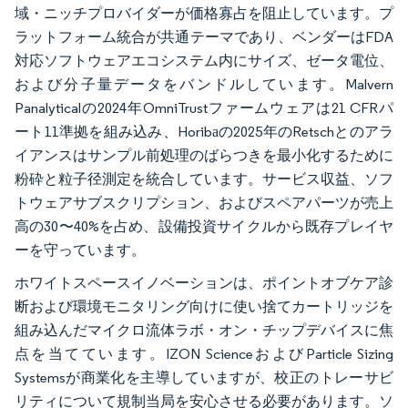
域・ニッチプロバイダーが価格寡占を阻止しています。プ
ラットフォーム統合が共通テーマであり、ベンダーはFDA
対応ソフトウェアエコシステム内にサイズ、ゼータ電位、
および分子量データをバンドルしています。Malvern
Panalyticalの2024年OmniTrustファームウェアは21 CFRパ
ート11準拠を組み込み、Horibаの2025年のRetschとのアラ
イアンスはサンプル前処理のばらつきを最小化するために
粉砕と粒子径測定を統合しています。サービス収益、ソフ
トウェアサブスクリプション、およびスペアパーツが売上
高の30〜40%を占め、設備投資サイクルから既存プレイヤ
ーを守っています。
ホワイトスペースイノベーションは、ポイントオブケア診
断および環境モニタリング向けに使い捨てカートリッジを
組み込んだマイクロ流体ラボ・オン・チップデバイスに焦
点を当てています。IZON ScienceおよびParticle Sizing
Systemsが商業化を主導していますが、校正のトレーサビ
リティについて規制当局を安心させる必要があります。ソ