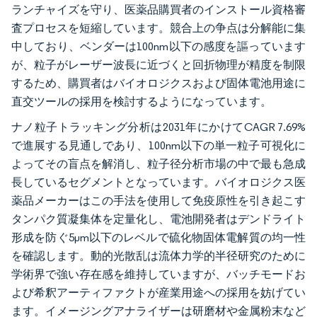
ランチャイズを守り、医薬品購買者のインストール資格審
査プロセスを短縮しています。競合上の争点は分解能に集
中しており、ベンダーは100nm以下の感度を謳っています
が、粒子がレーザー波長に近づくと回折物理が精度を制限
するため、購買者はバイオロジクスおよび固体電池用途に
直交ツールの採用を検討するようになっています。
ナノ粒子トラッキング分析は2031年にかけてCAGR 7.69%
で進展する見通しであり、100nm以下の単一粒子可視化に
よってその盲点を解消し、粒子径分析市場の中で最も急成
長しているセグメントとなっています。バイオロジクス医
薬品メーカーはこの手法を使用して免疫原性を引き起こす
タンパク質凝集体を定量化し、電池開発者はデンドライト
形成を防ぐ5µm以下のレベルで硫化物固体電解質の均一性
を確認します。動的光散乱は流体力学的半径研究のために
学術界で強い存在感を維持していますが、バッチモードお
よび希釈アーティファクトが産業用途への採用を妨げてい
ます。イメージングアナライザーは研磨材や金属粉末など