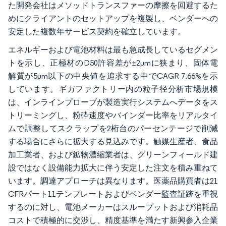
た開発会社はメソッドトランスファーの摩擦を回避するた
めにクライアントのセットアップを複製し、ベンダーへの
安定した複数年サービス契約を確立しています。
エネルギーおよび電池材料は最も急成長しているセグメン
トを示し、正極材のD50許容差が±2µmに狭まり、固体電
解質が5µm以下の中央値を追求する中でCAGR 7.66%を示
しています。ギガファクトリー内の粒子径分析市場規模
は、インラインプローブが製造実行システムへデータをス
トリーミングし、粉砕速度やバインダー比率をリアルタイ
ムで調整してスクラップを2桁台のパーセンテージで削減
する場合にさらに拡大する見込みです。触媒生産者、食品
加工業者、および鉱物濃縮業者は、グリーンフィールド建
設ではなく設備能力拡大に伴う安定した注文を積み重ねて
います。調達アプローチは異なります。医薬品購買者は21
CFRパート11テンプレートおよびベンダー監査証跡を重視
するのに対し、電池メーカーはスループットおよび消耗品
コストで積極的に交渉し、精度基準を満たす新興参入企業