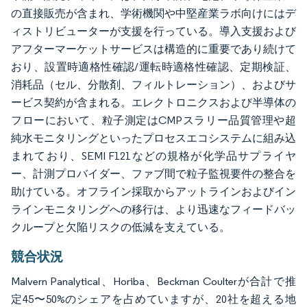
の直接販売が含まれ、学術機関や中堅産業ラボ向けにはデ
ィストリビューターが支援を行っている。導入支援および
アフターマーケットサービスは構造的に重要であり続けて
おり、設置時適格性確認/運転時適格性確認、定期検証、
消耗品（セル、分散剤、フィルトレーション）、およびサ
ービス契約が含まれる。エレクトロニクスおよび半導体の
フローにおいて、粒子測定はCMPスラリー品質管理や超
純水モニタリングといったプロセスエコシステムに組み込
まれており、SEMI F121などの規格が化学品サプライヤ
ー、計測プロバイダー、ファブ間で粒子監視要件の整合を
助けている。オフライン採取からアットラインおよびイン
ラインモニタリングへの移行は、より迅速なフィードバッ
クループと欠陥リスクの低減を支えている。
競合状況
Malvern Panalytical、Horiba、Beckman Coulterが合計で推
定45〜50%のシェアを占めていますが、20社を超える地