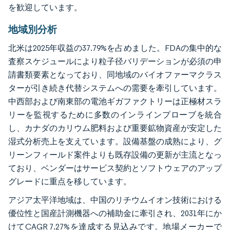
を歓迎しています。
地域別分析
北米は2025年収益の37.79%を占めました。FDAの集中的な
査察スケジュールにより粒子径バリデーションが必須の申
請書類要素となっており、同地域のバイオファーマクラス
ターが引き続き代替システムへの需要を牽引しています。
中西部および南東部の電池ギガファクトリーは正極材スラ
リーを監視するために多数のインラインプローブを統合
し、カナダのカリウム肥料および重要鉱物資産が安定した
湿式分析売上を支えています。設備基盤の成熟により、グ
リーンフィールド案件よりも既存設備の更新が主流となっ
ており、ベンダーはサービス契約とソフトウェアのアップ
グレードに重点を移しています。
アジア太平洋地域は、中国のリチウムイオン技術における
優位性と国産計測機器への補助金に牽引され、2031年にか
けてCAGR 7.27%を達成する見込みです。地場メーカーで