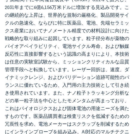
2031年までに6億6,156万米ドルに増加する見込みです。こ
の継続的な上昇は、世界的な規制の厳格化、製品開発サイ
クルの急速化、ならびに特に医薬品、電池、先端セラミッ
クス産業においてナノメートル精度での材料設計に向けた
戦略的な取り組みに起因しています。粒子径分布が薬物の
バイオアベイラビリティ、電池サイクル寿命、および触媒
反応性に直接影響するという認識の高まりにより、本技術
は任意の実験室試験から、ミッションクリティカルな品質
管理手段へと転換しています。レーザー回折は、速度、ダ
イナミックレンジ、およびバリデーション追跡可能性のバ
ランスに優れているため、入門用の主力技術として引き続
き使用されています。また、ナノ粒子トラッキング分析な
どの単一粒子法を中心としたモメンタムが高まっており、
これはバイオロジクスおよび固体電池の用途ニーズを満た
すものです。医薬品購買者は検査リスクを低減するための
冗長性を求め、電池メーカーはスクラップを削減するため
にインラインプローブを組み込み、AI対応のマルチテクニ