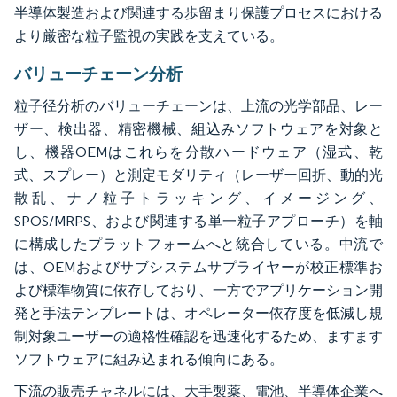
半導体製造および関連する歩留まり保護プロセスにおける
より厳密な粒子監視の実践を支えている。
バリューチェーン分析
粒子径分析のバリューチェーンは、上流の光学部品、レー
ザー、検出器、精密機械、組込みソフトウェアを対象と
し、機器OEMはこれらを分散ハードウェア（湿式、乾
式、スプレー）と測定モダリティ（レーザー回折、動的光
散乱、ナノ粒子トラッキング、イメージング、
SPOS/MRPS、および関連する単一粒子アプローチ）を軸
に構成したプラットフォームへと統合している。中流で
は、OEMおよびサブシステムサプライヤーが校正標準お
よび標準物質に依存しており、一方でアプリケーション開
発と手法テンプレートは、オペレーター依存度を低減し規
制対象ユーザーの適格性確認を迅速化するため、ますます
ソフトウェアに組み込まれる傾向にある。
下流の販売チャネルには、大手製薬、電池、半導体企業へ