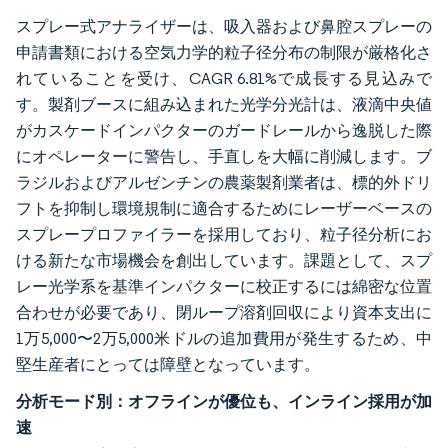
スプレー式アナライザーは、吸入器および鼻腔スプレーの
申請書類における空気力学的粒子径分布の制限が厳格化さ
れていることを受け、CAGR 6.81%で成長する見込みで
す。製剤ブースに組み込まれた光学分光計は、液滴中央値
がカスケードインパクターのガードレールから逸脱した際
にオペレーターに警告し、手直しを大幅に削減します。ブ
ラジルおよびアルゼンチンの農薬製剤業者は、標的外ドリ
フトを抑制し環境規制に適合するためにレーザーベースの
スプレープロファイラーを採用しており、粒子径分析にお
ける新たな市場機会を創出しています。課題として、スプ
レー光学系を基準インパクターに校正するには綿密な位置
合わせが必要であり、閉ループ溶剤回収により資本支出に
1万5,000〜2万5,000米ドルの追加費用が発生するため、中
堅生産者にとっては障壁となっています。
分析モード別：オフラインが優位も、インライン採用が加
速