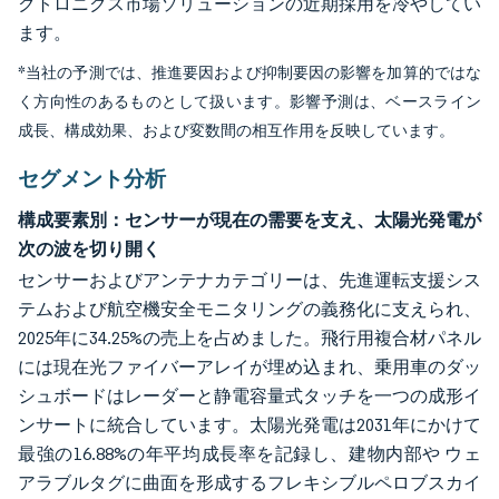
クトロニクス市場ソリューションの近期採用を冷やしてい
ます。
*当社の予測では、推進要因および抑制要因の影響を加算的ではな
く方向性のあるものとして扱います。影響予測は、ベースライン
成長、構成効果、および変数間の相互作用を反映しています。
セグメント分析
構成要素別：センサーが現在の需要を支え、太陽光発電が
次の波を切り開く
センサーおよびアンテナカテゴリーは、先進運転支援シス
テムおよび航空機安全モニタリングの義務化に支えられ、
2025年に34.25%の売上を占めました。飛行用複合材パネル
には現在光ファイバーアレイが埋め込まれ、乗用車のダッ
シュボードはレーダーと静電容量式タッチを一つの成形イ
ンサートに統合しています。太陽光発電は2031年にかけて
最強の16.88%の年平均成長率を記録し、建物内部や ウェ
アラブルタグに曲面を形成するフレキシブルペロブスカイ