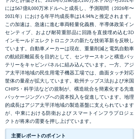
ドルと評価され、2026年の280億3,100万米ドルから2031年
には567億8,000万米ドルへと成長し、予測期間（2026年〜
2031年）における年平均成長率は14.94%と推定されます。
この加速は、急速に進む車両軽量化義務、半導体政策イン
センティブ、および耐荷重部品に回路を直接埋め込む3D
インモールドエレクトロニクスの新たな技術革新を反映し
ています。自動車メーカーは現在、重量削減と電気自動車
の航続距離延長を目的として、センサースキンと構造バッ
テリーをキャビンパネルに組み込んでいます。一方、アジ
ア太平洋地域の民生用電子機器工場では、曲面タッチ対応
筐体の量産が拡大しています。欧州チップス法および米国
CHIPS・科学法などの規制が、構造統合を簡素化する先進
パッケージングハブへの資本投入を促進しています。地理
的成長はアジア太平洋地域の製造基盤に支えられています
が、中東における防衛および スマートインフラプロジェ
クトが将来の需要を押し上げています。
主要レポートのポイント