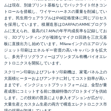
ムは現在、別途プリント基板なしでバックライト付きコン
トロールを搭載し、ワイヤーハーネスの重量を削減してい
ます。民生用ウェアラブルはIP68定格筐体に同じプロセス
を採用しています。積層造形はDARPAのAMMEプログラ
ムに支えられ、最高の17.46%の年平均成長率を記録してお
り、3Dプリンティングが複雑なマイクロ回路を三次元基
板に直接出力し始めています。MXeneインクのエアロゾル
ジェット印刷はエネルギー密度の高いキャパシタを拡大
し、多光子リソグラフィーはプリンタブル有機バイオエレ
クトロニクスを開拓しています。
スクリーン印刷およびフレキソ印刷機は、家電パネル上の
大面積ヒーターおよびアンテナに対してコスト効率が高い
ままです。インクジェットプラットフォームは、金型が量
産成形にコミットする前に微細特徴のプロトタイプを供給
します。この技術の普及により参入オプションが広がり、
大量生産とカスタム生産の両方で構造エレクトロニクス市
場の採用が加速しています。