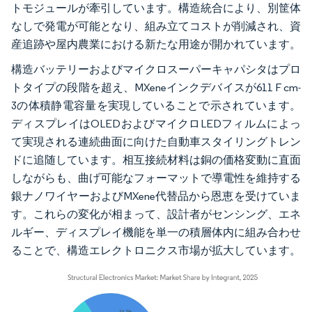
トモジュールが牽引しています。構造統合により、別筐体
なしで発電が可能となり、組み立てコストが削減され、資
産追跡や屋内農業における新たな用途が開かれています。
構造バッテリーおよびマイクロスーパーキャパシタはプロ
トタイプの段階を超え、MXeneインクデバイスが611 F cm-
3の体積静電容量を実現していることで示されています。
ディスプレイはOLEDおよびマイクロLEDフィルムによっ
て実現される連続曲面に向けた自動車スタイリングトレン
ドに追随しています。相互接続材料は銅の価格変動に直面
しながらも、曲げ可能なフォーマットで導電性を維持する
銀ナノワイヤーおよびMXene代替品から恩恵を受けていま
す。これらの変化が相まって、設計者がセンシング、エネ
ルギー、ディスプレイ機能を単一の積層体内に組み合わせ
ることで、構造エレクトロニクス市場が拡大しています。