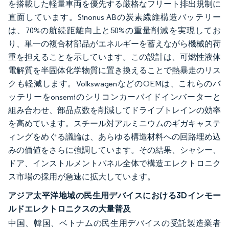
を搭載した軽量車両を優先する厳格なフリート排出規制に
直面しています。Sinonus ABの炭素繊維構造バッテリー
は、70%の航続距離向上と50%の重量削減を実現してお
り、単一の複合材部品がエネルギーを蓄えながら機械的荷
重を担えることを示しています。この設計は、可燃性液体
電解質を半固体化学物質に置き換えることで熱暴走のリス
クも軽減します。VolkswagenなどのOEMは、これらのバ
ッテリーをonsemiのシリコンカーバイドインバーターと
組み合わせ、部品点数を削減してドライブトレインの効率
を高めています。スチール対アルミニウムのギガキャステ
ィングをめぐる議論は、あらゆる構造材料への回路埋め込
みの価値をさらに強調しています。その結果、シャシー、
ドア、インストルメントパネル全体で構造エレクトロニク
ス市場の採用が急速に拡大しています。
アジア太平洋地域の民生用デバイスにおける3Dインモー
ルドエレクトロニクスの大量普及
中国、韓国、ベトナムの民生用デバイスの受託製造業者