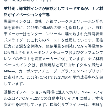
材料別：導電性インクが依然としてリードするが、ナノ材
料がイノベーションを主導
導電性インクは、成熟した銀フレークおよびカーボン配合
物を背景に、2025年に45.68%の売上を保持しました。自動
車メーカーはセンターコンソールに埋め込まれた静電容量
式スライダーにこれらのペーストを使用しています。価格
圧力と資源安全保障が、銀使用量を削減しながら導電性を
10%向上させるカーボンナノチューブおよびグラフェンブ
レンドのテストを装置メーカーに促しています。ナノ材料
ベースのインクは、低温焼結と高屈曲サイクルを満たす
MXene、カーボンナノチューブ、グラフェンハイブリッド
に牽引され、2031年にかけて18.25%の年平均成長率を記録
しています。
基板のイノベーションも同様に進んでおり、Makrofolフィ
ルムは-40°Cから125°Cの自動車熱サイクルに耐え、寸法
安定性を維持しています。接着剤サプライヤーは、剥離な