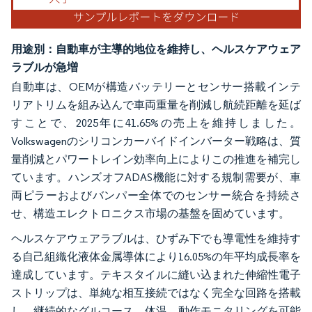
用途別：自動車が主導的地位を維持し、ヘルスケアウェア
ラブルが急増
自動車は、OEMが構造バッテリーとセンサー搭載インテ
リアトリムを組み込んで車両重量を削減し航続距離を延ば
すことで、2025年に41.65%の売上を維持しました。
Volkswagenのシリコンカーバイドインバーター戦略は、質
量削減とパワートレイン効率向上によりこの推進を補完し
ています。ハンズオフADAS機能に対する規制需要が、車
両ピラーおよびバンパー全体でのセンサー統合を持続さ
せ、構造エレクトロニクス市場の基盤を固めています。
ヘルスケアウェアラブルは、ひずみ下でも導電性を維持す
る自己組織化液体金属導体により16.05%の年平均成長率を
達成しています。テキスタイルに縫い込まれた伸縮性電子
ストリップは、単純な相互接続ではなく完全な回路を搭載
し、継続的なグルコース、体温、動作モニタリングを可能