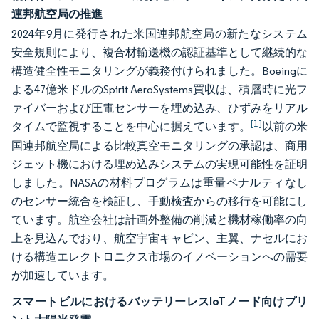
連邦航空局の推進
2024年9月に発行された米国連邦航空局の新たなシステム
安全規則により、複合材輸送機の認証基準として継続的な
構造健全性モニタリングが義務付けられました。Boeingに
よる47億米ドルのSpirit AeroSystems買収は、積層時に光フ
ァイバーおよび圧電センサーを埋め込み、ひずみをリアル
[1]
タイムで監視することを中心に据えています。
以前の米
国連邦航空局による比較真空モニタリングの承認は、商用
ジェット機における埋め込みシステムの実現可能性を証明
しました。NASAの材料プログラムは重量ペナルティなし
のセンサー統合を検証し、手動検査からの移行を可能にし
ています。航空会社は計画外整備の削減と機材稼働率の向
上を見込んでおり、航空宇宙キャビン、主翼、ナセルにお
ける構造エレクトロニクス市場のイノベーションへの需要
が加速しています。
スマートビルにおけるバッテリーレスIoTノード向けプリ