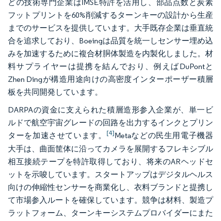
どの技術専門企業はIMSE特許を活用し、部品点数と炭素
フットプリントを60%削減するターンキーの設計から生産
までのサービスを提供しています。大手既存企業は垂直統
合を追求しており、Boeingは品質を統一しセンサー埋め込
みを加速するために複合材胴体製造を内製化しました。材
料サプライヤーは提携を結んでおり、例えばDuPontと
Zhen Dingが構造用途向けの高密度インターポーザー積層
板を共同開発しています。
DARPAの資金に支えられた積層造形参入企業が、単一ビ
ルドで航空宇宙グレードの回路を出力するインクとプリン
[4]
ターを加速させています。
Metaなどの民生用電子機器
大手は、曲面筐体に沿ってカメラを展開するフレキシブル
相互接続テープを特許取得しており、将来のARヘッドセ
ットを示唆しています。スタートアップはデジタルヘルス
向けの伸縮性センサーを商業化し、衣料ブランドと提携し
て市場参入ルートを確保しています。競争は材料、製造プ
ラットフォーム、ターンキーシステムプロバイダーにまた