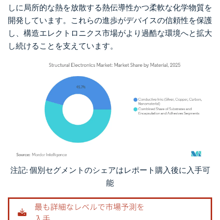
しに局所的な熱を放散する熱伝導性かつ柔軟な化学物質を
開発しています。これらの進歩がデバイスの信頼性を保護
し、構造エレクトロニクス市場がより過酷な環境へと拡大
し続けることを支えています。
注記: 個別セグメントのシェアはレポート購入後に入手可
画像 © Mordor Intelligence。再利用にはCC BY 4.0の表示が必要です。
能