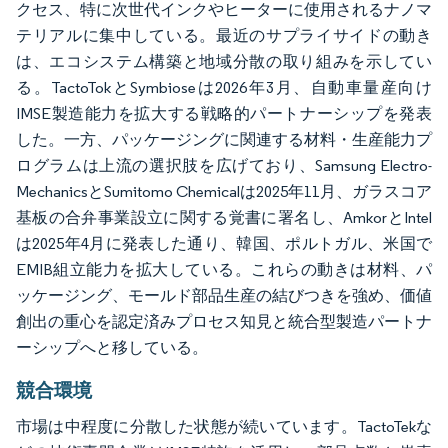
クセス、特に次世代インクやヒーターに使用されるナノマ
テリアルに集中している。最近のサプライサイドの動き
は、エコシステム構築と地域分散の取り組みを示してい
る。TactoTokとSymbioseは2026年3月、自動車量産向け
IMSE製造能力を拡大する戦略的パートナーシップを発表
した。一方、パッケージングに関連する材料・生産能力プ
ログラムは上流の選択肢を広げており、Samsung Electro-
MechanicsとSumitomo Chemicalは2025年11月、ガラスコア
基板の合弁事業設立に関する覚書に署名し、AmkorとIntel
は2025年4月に発表した通り、韓国、ポルトガル、米国で
EMIB組立能力を拡大している。これらの動きは材料、パ
ッケージング、モールド部品生産の結びつきを強め、価値
創出の重心を認定済みプロセス知見と統合型製造パートナ
ーシップへと移している。
競合環境
市場は中程度に分散した状態が続いています。TactoTekな