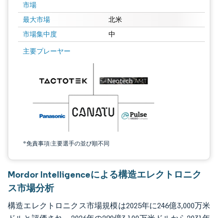
市場
最大市場
北米
市場集中度
中
画像 © Mordor Intelligence。再利用にはCC BY 4.0の表示が必要です。
主要プレーヤー
*免責事項:主要選手の並び順不同
Mordor Intelligenceによる構造エレクトロニク
ス市場分析
構造エレクトロニクス市場規模は2025年に246億3,000万米