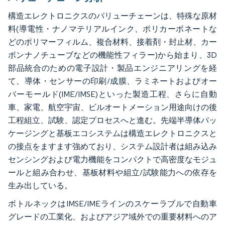
構造エレクトロニクスのバリューチェーンは、特殊な原材
料(導電性・ナノマテリアルインク、ポリカーボネートな
どのポリマーフィルム、複合材料、接着剤・封止材、カー
ボンナノチューブなどの機能性フィラー)から始まり、3D
部品統合のための電子設計・製品エンジニアリングを経
て、導体・センサーの印刷/成膜、ラミネートおよびオー
バーモールド(IME/IMSE)といった製造工程、さらに自動
車、家電、航空宇宙、ビルオートメーション用途向けの後
工程組立、試験、認定プロセスへと進む。先端半導体パッ
ケージングと基板エコシステムは構造エレクトロニクスと
の接点をますます強めており、システム設計者は組み込み
センシングおよび電力機能をコンパクトで高密度なモジュ
ールと組み合わせ、基板材料や組立/試験能力への依存を
生み出している。
ボトルネックはIMSE/IMEラインのスケーラブルで自動車
グレードの工業化、およびアジア域外での重要材料へのア