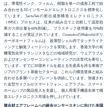
は、導電性インク、フィルム、樹脂を単一の成形工程で組
み合わせる3Dインモールドエレクトロニクスを標準化し
ています。TactoTekの射出成形構造エレクトロニクス
（IMSE）プロセスは、従来の組み立てと比較して温室効
果ガス排出量を60%削減し、プラスチック使用量を70%削
減することが実証されています。CovestroのMakrofolポリ
カーボネートフィルムは、超薄型シェル内でタッチライテ
ィングと触覚フィードバックを実現します。香港大学の有
機電気化学トランジスタなどの地域研究が、ウェアラブル
およびオンセンサーコンピューティングの次世代を牽引し
ています。すでに20億米ドルを超える生産高を誇る東南ア
ジアのプリント基板セクターは、これらの構造筐体と組み
合わせる多層バックプレーンを供給しています。加速され
た金型サイクルがスマートフォン、ヒアラブル、スマート
ホームハブの製品投入を支援し、個人用電子機器全体で構
造エレクトロニクス市場を押し上げています。
複合材エアフレームへの統合センサースキンに向けた米国