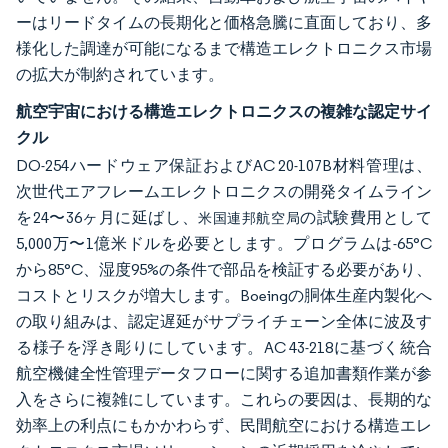
ーはリードタイムの長期化と価格急騰に直面しており、多
様化した調達が可能になるまで構造エレクトロニクス市場
の拡大が制約されています。
航空宇宙における構造エレクトロニクスの複雑な認定サイ
クル
DO-254ハードウェア保証およびAC 20-107B材料管理は、
次世代エアフレームエレクトロニクスの開発タイムライン
を24〜36ヶ月に延ばし、
の試験費用として
米国連邦航空局
5,000万〜1億米ドルを必要とします。プログラムは-65°C
から85°C、湿度95%の条件で部品を検証する必要があり、
コストとリスクが増大します。Boeingの胴体生産内製化へ
の取り組みは、認定遅延がサプライチェーン全体に波及す
る様子を浮き彫りにしています。AC 43-218に基づく統合
航空機健全性管理データフローに関する追加書類作業が参
入をさらに複雑にしています。これらの要因は、長期的な
効率上の利点にもかかわらず、民間航空における構造エレ