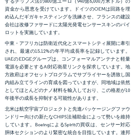
するチップス法の800億ユーロ（940億6,000万米ドル）の
資金から恩恵を受けています。ドイツのOEMは回路を埋
め込んだギガキャスティングを洗練させ、フランスの建設
会社は改修ファサードに太陽光発電センサースキンのパイ
ロットを実施しています。
中東・アフリカは防衛近代化とスマートシティ展開に牽引
され、最速の15.12%の年平均成長率を記録しています。
UAEのEDGEグループは、コンフォーマルアンテナと軽量
電源を必要とするAI対応衛星リンクを探求しています。地
方政府はオフセットプログラムでサプライヤーを誘致し国
内組み立てラインの育成を図っていますが、同地域は依然
としてほとんどのナノ材料を輸入しており、この格差が10
年後半の成長を抑制する可能性があります。
北米は航空宇宙プロジェクトと先進パッケージングファウ
ンドリー向けの新たなCHIPS法補助金によって勢いを維持
しています。BoeingによるSpiritの買収は、センサー対応
胴体セクションのより緊密な統合を目指しています。連邦