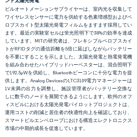
ント太陽光発電
ビルオートメーションサプライヤーは、室内光を収集して
ワイヤレスセンサーに電力を供給する色素増感型およびペ
ロブスカイト型太陽光発電フィルムをますます採用してい
ます。最近の実験室セルは蛍光照明下で38%の効率を達成
しています。MITの研究者は、フレキシブルペロブスカイ
トがRFIDタグの通信距離を5倍に延ばしながらバッテリー
を不要にすることを示しました。太陽光発電と熱電発電機
を組み合わせたハイブリッドハーベスターは、混合照明下
で192.5µWを供給し、Bluetoothビーコンに十分な電力を提
供します。Analog DevicesのLTC3109電力マネージャーは
1V未満の出力を調整し、施設管理者がバッテリー交換な
しに数千のノードを展開できるようにします。欧州のオフ
ィスビルにおける太陽光発電パイロットプロジェクトは、
運用コストの削減と居住者の快適性向上を確認しており、
スマートビルエンベロープにおける構造エレクトロニクス
市場の中期的成長を促進しています。