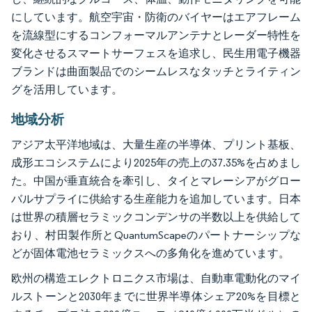
にしています。航空宇宙・防衛のバイヤーはエアフレーム
を流線型にするコンフォーマルアンテナとレーダー特性を
変化させるスマートサーフェスを追求し、民生用電子機器
ブランドは曲面製品でのシームレスなタッチとライティン
グを活用しています。
地域分析
アジア太平洋地域は、大量生産の半導体、プリント基板、
成形エコシステムにより2025年の売上の37.35%を占めまし
た。中国が垂直統合を牽引し、タイとマレーシアがグロー
バルサプライに供給する生産能力を追加しています。日本
は世界の積層セラミックコンデンサの半数以上を供給して
おり、村田製作所とQuantumScapeのパートナーシップな
どが固体電池セラミックスへの多角化を進めています。
欧州の構造エレクトロニクス市場は、自動車電動化のマイ
ルストーンと2030年までに世界半導体シェア20%を目標と