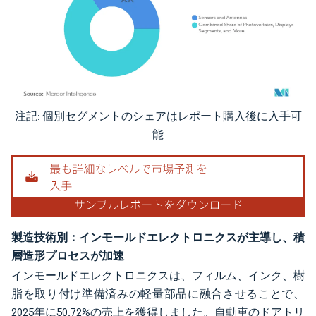
注記: 個別セグメントのシェアはレポート購入後に入手可
画像 © Mordor Intelligence。再利用にはCC BY 4.0の表示が必要です。
能
製造技術別：インモールドエレクトロニクスが主導し、積
層造形プロセスが加速
インモールドエレクトロニクスは、フィルム、インク、樹
脂を取り付け準備済みの軽量部品に融合させることで、
2025年に50.72%の売上を獲得しました。自動車のドアトリ