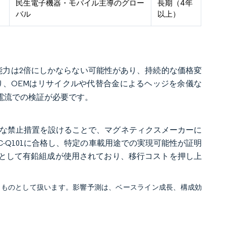
民生電子機器・モバイル主導のグロー
長期（4年
バル
以上）
給能力は2倍にしかならない可能性があり、持続的な価格変
、OEMはリサイクルや代替合金によるヘッジを余儀な
電流での検証が必要です。
階的な禁止措置を設けることで、マグネティクスメーカーに
C-Q101に合格し、特定の車載用途での実現可能性が証明
依然として有鉛組成が使用されており、移行コストを押し上
るものとして扱います。影響予測は、ベースライン成長、構成効