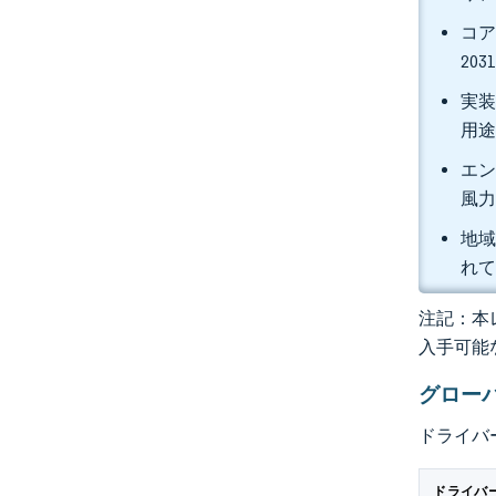
コア
20
実装
用途
エン
風力
地域
れ
注記：本レ
入手可能
グロー
ドライバ
ドライバ