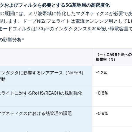
ークおよびフィルタを必要とする5G基地局の高密度化
Gの展開には、ミリ波帯域に特化したマグネティクスが必要であり
現します。ドープNiZnフェライトは電流センシング用として1
ードフィルタは130 µHのインダクタンスを30%低い静電容量で維
の影響分析
*
（～）CAGR予測への
影響率（%）
ンダクタに影響するレアアース（NdFeB）
-1.2%
変動
ライトに対するRoHS/REACHの規制強化
-0.8%
マグネティクスにおける熱管理の課題
-0.9%