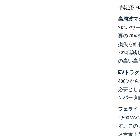
情報源: Mord
高周波マ
SiCパワ
要の70
損失を維
70%低
の高い高
EVトラ
400 V
必要とし
ンバータ
フェライ
1,50
す。この
ス合金ト