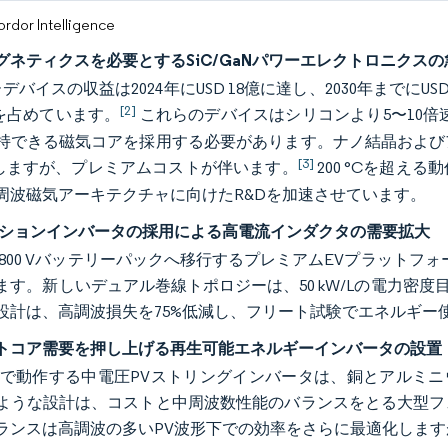
or Intelligence
グネティクスを必要とするSiC/GaNパワーエレクトロニクスの
ーデバイスの収益は2024年にUSD 18億に達し、2030年まで
[2]
%を占めています。
これらのデバイスはシリコンより5〜10倍速
持できる磁気コアを採用する必要があります。ナノ結晶および
[3]
減しますが、プレミアムコストが伴います。
200 °Cを超え
周波磁気アーキテクチャに向けたR&Dを加速させています。
クションインバータの採用による高電流インダクタの需要拡大
から800 Vバッテリーパックへ移行するプレミアムEVプラットフォー
ます。新しいデュアル巻線トポロジーは、50 kW/Lの電力密度
設計は、高調波損失を75%低減し、フリート試験でエネルギー使
トコア需要を押し上げる再生可能エネルギーインバータの設置
0 VACで動作する中電圧PVストリングインバータは、銅とアル
ような設計は、コストと中周波数性能のバランスをとる大型フ
ランスは高調波の多いPV波形下での効率をさらに最適化しま