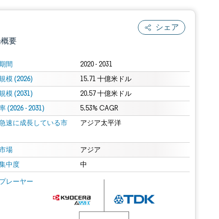
シェア
場概要
期間
2020 - 2031
模 (2026)
15.71 十億米ドル
模 (2031)
20.57 十億米ドル
(2026 - 2031)
5.53% CAGR
急速に成長している市
アジア太平洋
.0の表示が必要です。
市場
アジア
集中度
中
 Mordor Intelligence。再利用にはCC BY 4.0の表示が必要です。
プレーヤー