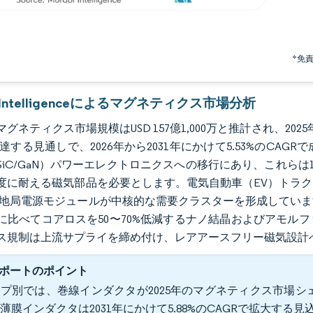
*免
r Intelligenceによるマグネティクス市場分析
マグネティクス市場規模はUSD 157億1,000万と推計され、2025年の 
万に達する見通しで、2026年から2031年にかけて5.53%の
iC/GaN）パワーエレクトロニクスへの移行にあり、これらは10
度に耐える磁気部品を必要とします。電気自動車（EV）トラ
基地局電源モジュールが中核的な需要クラスターを形成してい
に比べてコアロスを50〜70%低減するナノ結晶およびアモルフ
ス規制は上流サプライを締め付け、レアアースフリー磁気設計
ポートのポイント
プ別では、巻線インダクタが2025年のマグネティクス市場シェ
薄膜インダクタは2031年にかけて5.88%のCAGRで拡大する見