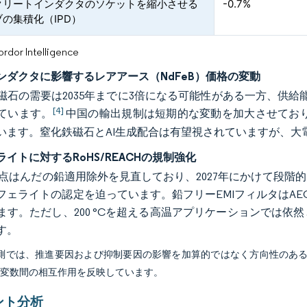
クリートインダクタのソケットを縮小させる
-0.7%
の集積化（IPD）
or Intelligence
ンダクタに影響するレアアース（NdFeB）価格の変動
磁石の需要は2035年までに3倍になる可能性がある一方、供
[4]
ています。
中国の輸出規制は短期的な変動を加大させており
います。窒化鉄磁石とAI生成配合は有望視されていますが、大
イトに対するRoHS/REACHの規制強化
融点はんだの鉛適用除外を見直しており、2027年にかけて段
フェライトの認定を迫っています。鉛フリーEMIフィルタはAE
ます。ただし、200 °Cを超える高温アプリケーションでは
す。
予測では、推進要因および抑制要因の影響を加算的ではなく方向性のあ
び変数間の相互作用を反映しています。
ント分析