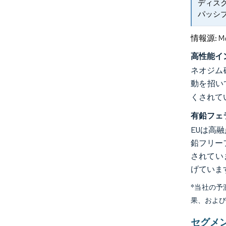
ディス
パッシブ
情報源: Mord
高性能イ
ネオジム
動を招い
くされて
有鉛フェラ
EUは高
鉛フリー
されてい
げていま
*当社の
果、およ
セグメ