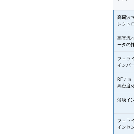
高周波マ
レクト
高電流
ータの
フェラ
インバ
RFチ
高密度
薄膜イ
フェラ
インセ