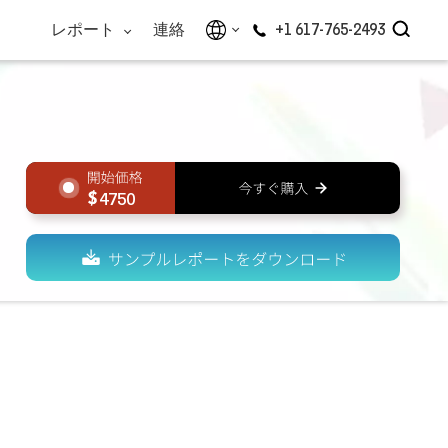
レポート
連絡
+1 617-765-2493
4750