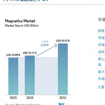
市
調査
市場規
市場規
成長率 
最も
場
画像 © Mordor Intelligence。再利用にはCC BY 4
最大
市場
画像 ©
主要