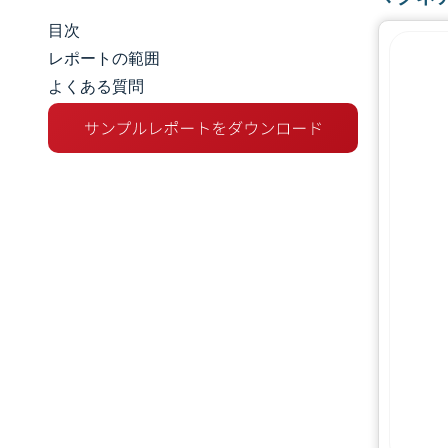
目次
市場規模とシェア
レポートの範囲
よくある質問
市場分析
トレンドとインサイト
セグメント分析
地理分析
競争環境
主要プレーヤー
業界の動向