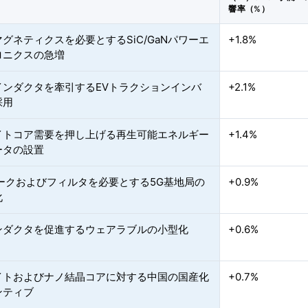
響率（%）
グネティクスを必要とするSiC/GaNパワーエ
+1.8%
ロニクスの急増
インダクタを牽引するEVトラクションインバ
+2.1%
採用
イトコア需要を押し上げる再生可能エネルギー
+1.4%
ータの設置
ョークおよびフィルタを必要とする5G基地局の
+0.9%
化
ンダクタを促進するウェアラブルの小型化
+0.6%
イトおよびナノ結晶コアに対する中国の国産化
+0.7%
ンティブ