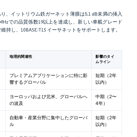
、イットリウム鉄ガーネット薄膜は5.1 dB未満の挿入
 MHzでの品質係数19以上を達成し、新しい車載グレード
持し、10BASE-T1S イーサネットをサポートします。
地理的関連性
影響のタイ
ムライン
プレミアムアプリケーションに特に影
短期（2年
響するグローバル
以内）
ヨーロッパおよび北米、グローバルへ
中期（2〜
の波及
4年）
自動車・産業分野に集中したグローバ
短期（2年
ル
以内）