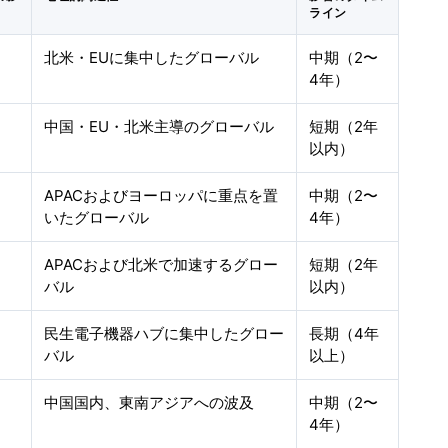
ライン
北米・EUに集中したグローバル
中期（2〜
4年）
中国・EU・北米主導のグローバル
短期（2年
以内）
APACおよびヨーロッパに重点を置
中期（2〜
いたグローバル
4年）
APACおよび北米で加速するグロー
短期（2年
バル
以内）
民生電子機器ハブに集中したグロー
長期（4年
バル
以上）
中国国内、東南アジアへの波及
中期（2〜
4年）