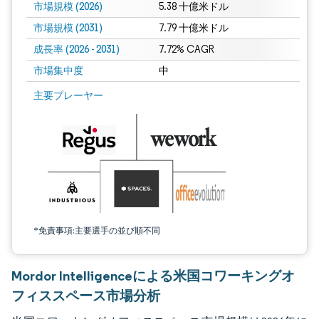
市場規模 (2026)
5.38 十億米ドル
市場規模 (2031)
7.79 十億米ドル
成長率 (2026 - 2031)
7.72% CAGR
市場集中度
中
画像 © Mordor Intelligence。再利用にはCC BY 4.0の表示が必要です。
主要プレーヤー
*免責事項:主要選手の並び順不同
Mordor Intelligenceによる米国コワーキングオ
フィススペース市場分析