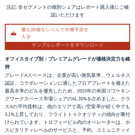
注記: 全セグメントの個別シェアはレポート購入後にご確
画像 © Mordor Intelligence。再利用にはCC BY 4.0の表示が必要です。
認いただけます
オフィスタイプ別：プレミアムグレードが価格決定力を維
持
グレードAスペースは、企業が高い換気基準、ウェルネス
認証、コラボレーションに適したフロアプレートを備えた
最高水準のビルを優先したため、2025年の米国コワーキン
グワークスペース市場シェアの61.30%を占めました。クラ
スAの平均賃料は、他のエリアで高い空室率が続く中でも
3.1%上昇しており、フライトトゥクオリティの傾向が裏付
けられています。トロフィービル内のオペレーターは、ホ
スピタリティレベルのサービスと、予約、コミュニティイ