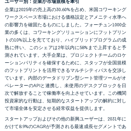
ユーザー別：企業が市場規模を牽引
企業は2025年の売上高の30.60%を占め、米国コワーキング
ワークスペース市場における価格設定とアメニティ水準へ
の影響力を確固たるものにしました。フォーチュン1000企
業の多くは、コワーキングソリューションにフットプリン
トの10%以上を充てており、ハイブリッドプログラムの成
熟に伴い、このシェアは2年以内に58%まで上昇すると予
測されています。大手企業は、プロジェクトチームのロケ
ーションパリティを確保するために、スタッフが全国規模
のフットプリントを活用できるマルチシティパスを交渉し
ています。内部のデータドリブン型シート管理ツールがオ
ペレーターのAPIと連携し、未使用のデスクブロックを日
次で解放することで稼働率を向上させています。この機関
投資家的な行動は、短期的なスタートアップの解約に対し
て市場全体を安定させる経常収益を提供します。
スタートアップおよびその他の新興ユーザーは、2031年に
かけて8.9%のCAGRが予測される最速成長セグメントであ