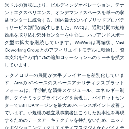
米ドルの買収により、ビルディングオペレーション、テナ
ントエクスペリエンス、オンデマンドスペースを単一の収
益センターに統合する、国内最大のハイブリッドプロパテ
ィサービス部門が誕生しました。IWGは、通勤時間の短縮
効果を取り込む郊外センターを中心に、ハブアンドスポー
ク型の拡大を継続しています。WeWorkは再編後、Vast
Coworking Groupとのアフィリエイトモデルに転換し、資
本支出を伴わずに75の追加ロケーションへのリーチを拡大
しています。
テクノロジーの展開が大手プレイヤーを差別化していま
す。ArmのIoTベースのスペースアナリティクスプラット
フォームは、予測的な清掃スケジュール、エネルギー制
御、ダイナミックプライシングを実現し、パイロットセン
ターでEBITDAマージンを最大300ベーシスポイント改善し
ています。小規模の独立系事業者はこうした効率性を再現
するためのデータアーキテクチャを持たないため、ニッチ
なポジショニング（クリエイティブスタジオからバイオテ