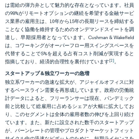
は需給の弾力弁として魅力的な存在となっています。社員
の98%がリモートオプションの継続を希望する金融サービ
ス業界の雇用主は、10年から15年の長期リースを締結する
ことなく協働を維持するためのオンデマンドスイートを調
達し、早期採用者となっています。Cushman & Wakefield
は、コワーキングがオーバーフロー用スイングスペースを
代替することで5%を超える占有コスト削減が実現すると
[2]
指摘しており、経済的合理性を裏付けています
。
スタートアップ＆独立ワーカーの急増
独立系ワーカーの急速な拡大が、アジャイルオフィスに対
するベースライン需要を再形成しています。政府の労働統
計データによると、フリーランサーは現在、パンデミック
前と比較して総雇用に占めるシェアが大幅に拡大してお
り、このセグメントは全体の雇用者数の伸びを上回り続け
ています。また、新たに設立された数千のスタートアップ
が、バーンレートの管理やプロダクトマーケットフィット
サイクル中の迅速なピボットのために、短期ライセンスを