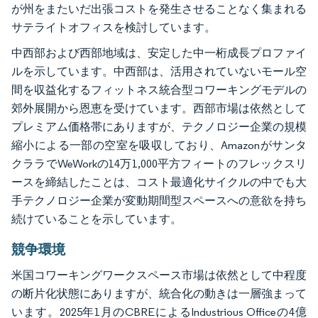
が州をまたいだ出張コストを発生させることなく集まれる
サテライトオフィスを検討しています。
中西部および西部地域は、安定した中一桁成長プロファイ
ルを示しています。中西部は、活用されていないモール空
間を収益化するフィットネス統合型コワーキングモデルの
郊外展開から恩恵を受けています。西部市場は依然として
プレミアム価格帯にありますが、テクノロジー企業の規模
縮小による一部の空室を吸収しており、Amazonがサンタ
クララでWeWorkの14万1,000平方フィートのフレックスリ
ースを締結したことは、コスト最適化サイクルの中でも大
手テクノロジー企業が変動期間型スペースへの意欲を持ち
続けていることを示しています。
競争環境
米国コワーキングワークスペース市場は依然として中程度
の断片化状態にありますが、統合化の動きは一層強まって
います。2025年1月のCBREによるIndustrious Officeの4億