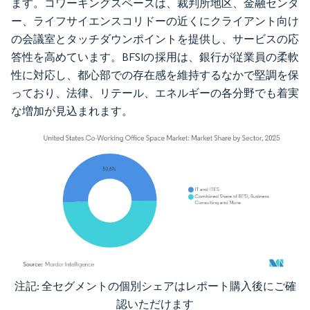
ます。コワーキングスペースは、裁判所地区、金融センタ
ー、ライフサイエンスコリドーの近くにクライアント向け
の会議室とタッチダウンポイントを提供し、サービスの応
答性を高めています。BFSIの採用は、銀行が従業員の柔軟
性に対応し、都心部での存在感を維持するなかで堅調を保
っており、法律、リテール、エネルギーの各分野でも着実
な増加が見込まれます。
注記: 全セグメントの個別シェアはレポート購入後にご確
画像 © Mordor Intelligence。再利用にはCC BY 4.0の表示が必要です。
認いただけます