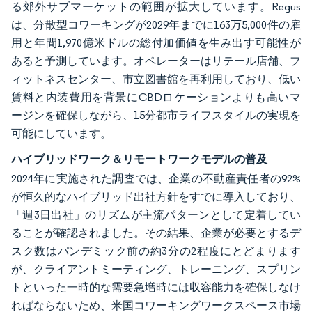
る郊外サブマーケットの範囲が拡大しています。Regus
は、分散型コワーキングが2029年までに163万5,000件の雇
用と年間1,970億米ドルの総付加価値を生み出す可能性が
あると予測しています。オペレーターはリテール店舗、フ
ィットネスセンター、市立図書館を再利用しており、低い
賃料と内装費用を背景にCBDロケーションよりも高いマ
ージンを確保しながら、15分都市ライフスタイルの実現を
可能にしています。
ハイブリッドワーク＆リモートワークモデルの普及
2024年に実施された調査では、企業の不動産責任者の92%
が恒久的なハイブリッド出社方針をすでに導入しており、
「週3日出社」のリズムが主流パターンとして定着してい
ることが確認されました。その結果、企業が必要とするデ
スク数はパンデミック前の約3分の2程度にとどまります
が、クライアントミーティング、トレーニング、スプリン
トといった一時的な需要急増時には収容能力を確保しなけ
ればならないため、米国コワーキングワークスペース市場