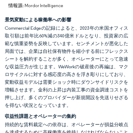
情報源: Mordor Intelligence
景気変動による稼働率への影響
Commercial Edgeの記録によると、2023年の米国オフィス
取引額は前年比60%減の340億米ドルとなり、投資家の広
範な慎重姿勢を反映しています。センチメントが悪化した
局面では、企業は自社保有物件を縮小する前にフレックス
シートを解約することが多く、オペレーターにとって急速
な収益圧力が生じます。WeWorkの破産後の再編は、マク
ロサイクルに対する感応度の高さを浮き彫りにしており、
変動収益モデルは需要ショック時にダウンサイドリスクを
増幅させます。金利の上昇は内装工事の資金調達コストを
押し上げ、多くのプロバイダーが新規開設を先送りせざる
を得ない状況となっています。
収益性課題とオペレーターの集約
持続的な賃料裁定への依存は、オペレーターが損益分岐点
を達成するために高稼働率を維持しなければならないこと