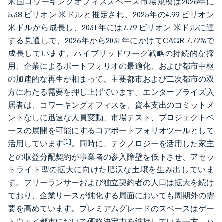
米国コワーキングオフィススペース市場規模は2026年に
5.38 ビリオン 米ドルと推定され、2025年の4.99 ビリオン
米ドルから成長し、2031年には7.79 ビリオン 米ドルに達
する見通しで、2026年から2031年にかけてCAGR 7.72%で
成長しています。ハイブリッドワーク戦略の持続的な採
用、企業によるポートフォリオの最適化、および都市中枢
の加速的な再生が相まって、主要都市および二次都市の双
方にわたる需要を押し上げています。エンタープライズ入
居者は、コワーキングオフィスを、資本支出のコミットメ
ントなしに迅速な人員変動、市場テスト、プロジェクトベ
ースの展開を可能にするコアポートフォリオツールとして
[1]
活用しています
。同時に、テクノロジーを活用した家主
との収益分配契約が事業者の参入障壁を低下させ、アセッ
トライト型の拡大に向けた肥沃な土壌を生み出していま
す。フリーランサーおよび独立契約者の人口は拡大を続け
ており、企業リースが鈍化する局面においても周期外の需
要を高めています。プレミアムグレードのスペースはゲー
トウェイ都市において価格決定力を維持している一方、ハ