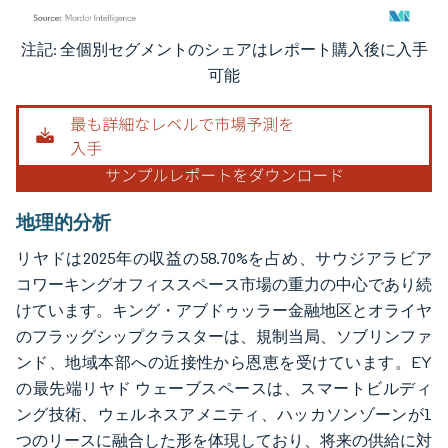
注記: 全個別セグメントのシェアはレポート購入後に入手
画像 © Mordor Intelligence。再利用にはCC BY 4.0の表示が必要です。
可能
地理的分析
リヤドは2025年の収益の58.70%を占め、サウジアラビア
コワーキングオフィススペース市場の重力の中心であり続
けています。キング・アブドゥッラー金融地区とオライヤ
のフラッグシップクラスターは、規制当局、ソブリンファ
ンド、地域本部への近接性から恩恵を受けています。EY
の最先端リヤド ウェーブスペースは、スマートビルディ
ング技術、ウェルネスアメニティ、ハッカソンゾーンが1
つのリースに融合した形を体現しており、将来の供給に対