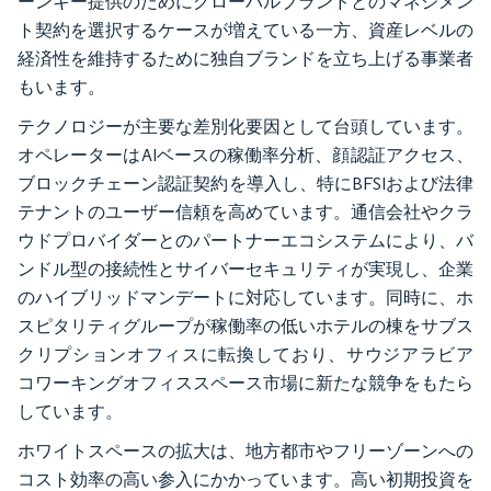
ーンキー提供のためにグローバルブランドとのマネジメン
ト契約を選択するケースが増えている一方、資産レベルの
経済性を維持するために独自ブランドを立ち上げる事業者
もいます。
テクノロジーが主要な差別化要因として台頭しています。
オペレーターはAIベースの稼働率分析、顔認証アクセス、
ブロックチェーン認証契約を導入し、特にBFSIおよび法律
テナントのユーザー信頼を高めています。通信会社やクラ
ウドプロバイダーとのパートナーエコシステムにより、バ
ンドル型の接続性とサイバーセキュリティが実現し、企業
のハイブリッドマンデートに対応しています。同時に、ホ
スピタリティグループが稼働率の低いホテルの棟をサブス
クリプションオフィスに転換しており、サウジアラビア
コワーキングオフィススペース市場に新たな競争をもたら
しています。
ホワイトスペースの拡大は、地方都市やフリーゾーンへの
コスト効率の高い参入にかかっています。高い初期投資を