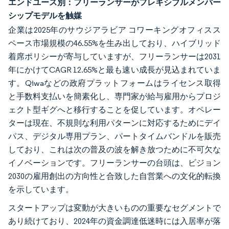
エンドユース別：フリーランサーがフレキシブルメンバー
シップモデルを触媒
企業は2025年のサウジアラビア コワーキングオフィスス
ペース市場規模の46.55%を生み出しており、ハイブリッド
着席ポリシーが寄与していますが、フリーランサーは2031
年にかけてCAGR 12.65%と最も速い成長が見込まれていま
す。Qiwaなどの政府プラットフォームはライセンス取得
と手数料支払いを簡素化し、専門家が給与雇用からプロジ
ェクト型ギグへと移行することを促しています。オペレー
ターは現在、不規則な利用パターンに対応するためにデイ
パス、デジタル専用プラン、パートタイムバンドルを販売
しており、これは次の普及の波を解き放つために不可欠な
イノベーションです。フリーランサーの台頭は、ビジョン
2030の雇用創出の方向性と合致した自営業への文化的転換
を示しています。
スタートアップは変動が大きいものの重要なセグメントで
あり続けており、2024年の資金調達低迷時には入居率が落