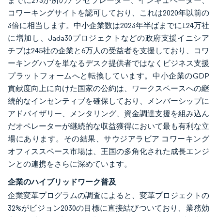
までに273か所のアクセラレーター、インキュベーター、
コワーキングサイトを認可しており、これは2020年以前の
3倍に相当します。中小企業数は2023年半ばまでに124万社
に増加し、Jada30プロジェクトなどの政府支援イニシア
チブは245社の企業と6万人の受益者を支援しており、コワ
ーキングハブを単なるデスク提供者ではなくビジネス支援
プラットフォームへと転換しています。中小企業のGDP
貢献度向上に向けた国家の公約は、ワークスペースへの継
続的なインセンティブを確保しており、メンバーシップに
アドバイザリー、メンタリング、資金調達支援を組み込ん
だオペレーターが継続的な収益獲得において最も有利な立
場にあります。その結果、サウジアラビア コワーキング
オフィススペース市場は、王国の多角化された成長エンジ
ンとの連携をさらに深めています。
企業のハイブリッドワーク普及
企業変革プログラムの調査によると、変革プロジェクトの
32%がビジョン2030の目標に直接結びついており、業務効