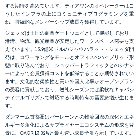
する期待を高めています。ティアワンのオペレーターはこ
うしたインフラの上にコミュニティプログラミングを重
ね、持続的なメンバーシップ成長を獲得しています。
ジェッダは王国の商業ゲートウェイとして機能しており、
港湾、物流、観光産業が安定したワークスペース需要を支
えています。13.9億米ドルのジャウハラット・ジェッダ開
発は、コワーキングをモールとオフィスのハイブリッド形
態に取り込んでおり、ショッパートラフィックとのシナジ
ーによって会員獲得コストを低減することが期待されてい
ます。文化的な柔軟性と高い外国人比率がオープンプラン
の受容に貢献しており、巡礼シーズンには柔軟なキャパシ
ティアルゴリズムで対応する時期特有の需要急増が生じま
す。
ダンマーム首都圏はバーレーンとの物流回廊の深化とエネ
ルギー多角化によるサプライヤーエコシステムの形成を背
景に、CAGR 13.02%と最も速い成長予測を示しています。