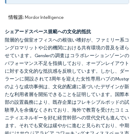
情報源: Mordor Intelligence
シェアードスペース規範への文化的抵抗
階層的な個室オフィスへの根強い嗜好が、ファミリー系コ
ングロマリットや公的機関における共有環境の普及を遅ら
せています。Genslerの調査はコラボレーションゾーンの
パフォーマンス不足を指摘しており、オープンレイアウト
に対する文化的な抵抗感を反映しています。しかし、ダー
ラーンに開設されて3周年を迎えた女性専用ハブのMustqr
のような成功事例は、文化的配慮に基づいたデザインが新
たな利用者層を開拓できることを証明しています。国際本
部の設置義務により、既存企業はフレキシブルポッドの試
験導入を余儀なくされており、海外で教育を受けたコミュ
ニティエネルギーを好む経営幹部への世代交代も進んでい
ます。それでも変化は緩やかに進むと見られており、中期
的にはサウジアラビア コワーキングオフィススペース市