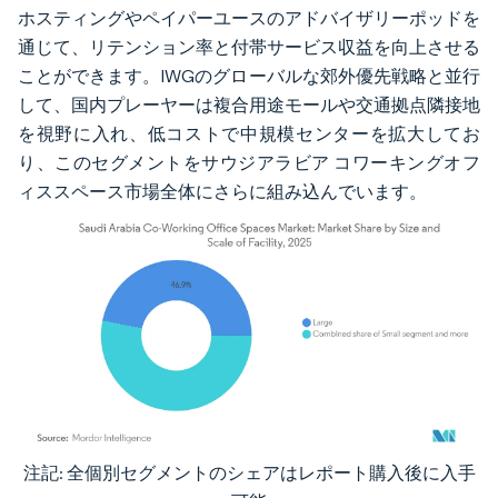
ホスティングやペイパーユースのアドバイザリーポッドを
通じて、リテンション率と付帯サービス収益を向上させる
ことができます。IWGのグローバルな郊外優先戦略と並行
して、国内プレーヤーは複合用途モールや交通拠点隣接地
を視野に入れ、低コストで中規模センターを拡大してお
り、このセグメントをサウジアラビア コワーキングオフ
ィススペース市場全体にさらに組み込んでいます。
注記: 全個別セグメントのシェアはレポート購入後に入手
画像 © Mordor Intelligence。再利用にはCC BY 4.0の表示が必要です。