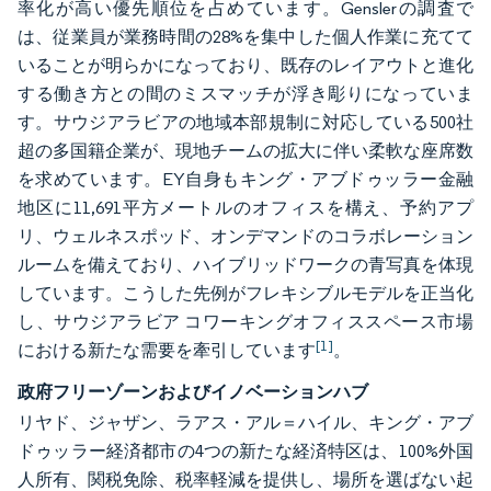
率化が高い優先順位を占めています。Genslerの調査で
は、従業員が業務時間の28%を集中した個人作業に充てて
いることが明らかになっており、既存のレイアウトと進化
する働き方との間のミスマッチが浮き彫りになっていま
す。サウジアラビアの地域本部規制に対応している500社
超の多国籍企業が、現地チームの拡大に伴い柔軟な座席数
を求めています。EY自身もキング・アブドゥッラー金融
地区に11,691平方メートルのオフィスを構え、予約アプ
リ、ウェルネスポッド、オンデマンドのコラボレーション
ルームを備えており、ハイブリッドワークの青写真を体現
しています。こうした先例がフレキシブルモデルを正当化
し、サウジアラビア コワーキングオフィススペース市場
[1]
における新たな需要を牽引しています
。
政府フリーゾーンおよびイノベーションハブ
リヤド、ジャザン、ラアス・アル＝ハイル、キング・アブ
ドゥッラー経済都市の4つの新たな経済特区は、100%外国
人所有、関税免除、税率軽減を提供し、場所を選ばない起