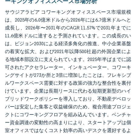
ーキングオフィススペース市場分析
サウジアラビア コワーキングオフィススペース市場規模
は、2025年の6.0億米ドルから2026年には6.7億米ドルへと
成長し、2026年〜2031年のCAGR 11.57%で2031年までに
11.6億米ドルに達すると予測されています。この成長のい
は、ビジョン2030による経済多角化の推進、中小企業基盤
の着実な拡大、および2021年以降500社超の外国企業によ
る地域本部設立に支えられています。2025年半ばまでに認
可されたアクセラレーター、インキュベーター、コワーキ
ングサイトが273か所と3倍に増加したことは、フレキシブ
ルワークスペース需要に対する政策の強力な整合性を裏付
けています。企業は長期リースに代わる短期更新型のハイ
ブリッドワークポリシーを導入しており、不動産デベロッ
パーは安定した集客と収益確保のため、複合用途プロジェ
クトにコワーキングフロアを組み込んでいます。ベンチャ
ー資金調達の変動性の高まりにより、スタートアップは個
室オフィスではなくコスト効率の高いデスクを選好するよ