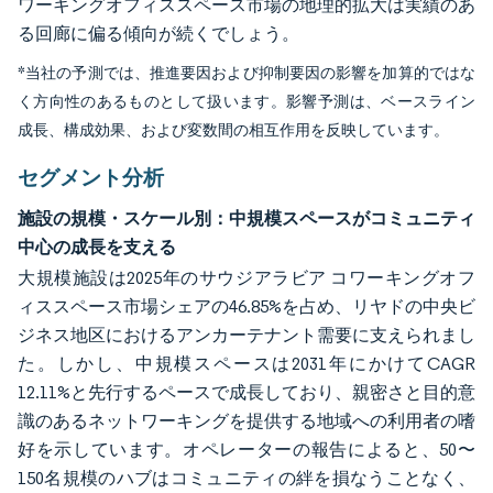
ワーキングオフィススペース市場の地理的拡大は実績のあ
る回廊に偏る傾向が続くでしょう。
*当社の予測では、推進要因および抑制要因の影響を加算的ではな
く方向性のあるものとして扱います。影響予測は、ベースライン
成長、構成効果、および変数間の相互作用を反映しています。
セグメント分析
施設の規模・スケール別：中規模スペースがコミュニティ
中心の成長を支える
大規模施設は2025年のサウジアラビア コワーキングオフ
ィススペース市場シェアの46.85%を占め、リヤドの中央ビ
ジネス地区におけるアンカーテナント需要に支えられまし
た。しかし、中規模スペースは2031年にかけてCAGR
12.11%と先行するペースで成長しており、親密さと目的意
識のあるネットワーキングを提供する地域への利用者の嗜
好を示しています。オペレーターの報告によると、50〜
150名規模のハブはコミュニティの絆を損なうことなく、