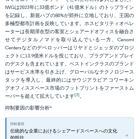
IWGは2023年に33億ポンド（41億米ドル）のトップライン
を記録し、新規ハブの80%が郊外に立地しており、王国の
多極型都市計画を反映しています。ホスピタリティオペレ
ーターは長期滞在型の客室とシェアードオフィスを融合さ
せてデジタルノマドを取り込んでいる一方、Cenomi
Centersなどのデベロッパーはリヤドとジェッダのプロジ
ェクトに13.9億米ドルを投じており、プラグアンドプレイ
のデスクも含まれています。ベストインクラスのブランド
はサービス水準を引き上げ、グローバルなテクノロジース
タックを導入し、最終的にはサウジアラビア コワーキン
グオフィススペース市場のフットプリントをファーストム
[3]
ーバーを超えて拡大しています
。
抑制要因の影響分析
*
伝統的な企業におけるシェアードスペースへの文化
的抵抗