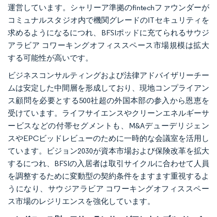
運営しています。シャリーア準拠のfintechファウンダーが
コミュナルスタジオ内で機関グレードのITセキュリティを
求めるようになるにつれ、BFSIポッドに充てられるサウジ
アラビア コワーキングオフィススペース市場規模は拡大
する可能性が高いです。
ビジネスコンサルティングおよび法律アドバイザリーチー
ムは安定した中間層を形成しており、現地コンプライアン
ス顧問を必要とする500社超の外国本部の参入から恩恵を
受けています。ライフサイエンスやクリーンエネルギーサ
ービスなどの付帯セグメントも、M&Aデューデリジェン
スやEPCビッドレビューのために一時的な会議室を活用し
ています。ビジョン2030が資本市場および保険改革を拡大
するにつれ、BFSIの入居者は取引サイクルに合わせて人員
を調整するために変動型の契約条件をますます重視するよ
うになり、サウジアラビア コワーキングオフィススペー
ス市場のレジリエンスを強化しています。