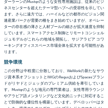
ダーラーンのMustqrのような女性専用施設は、従来のビジ
ネスセンターを超えたテーマ型ハブへの受容性を示してい
ます。さらに遠方では、ハーイルなどの都市のビジョン関
連産業パークが需要の種をまき始めていますが、オペレー
ターの存在感の薄さと人材プールの細さが拡大速度を抑制
しています。スマートアクセス制御とリモートコンシェル
ジュモデルがこれらの地域を開拓し、サジアラビア コワ
ーキングオフィススペース市場全体を拡大する可能性があ
ります。
競争環境
この分野は中程度に分散しており、WeWorkの新たなサウ
ジ資本系オフショットとIWGのRegusおよびSpacesブラン
ドがリヤドとジェッダのプレミアム供給を牽引していま
す。Mustqrのような地元の専門業者は、女性専用ラウンジ
やアラビア語メンタリングなど文化的ニッチに対応するこ
とで防御的な優位性を構築しています。デベロッパーはタ