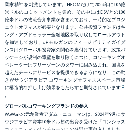
業家精神を刺激しています。NEOMだけで2023年に106億
米ドルのコミットメントを集め、その中にはDSVとの100
億米ドルの物流合弁事業が含まれており、一時的なプロジ
ェクトオフィスが必要となります。公共投資ファンドはキ
ング・アブドゥッラー金融地区を取り戻してロールアウト
を加速しており、JPモルガンのフィージビリティガイダ
ンスはグローバル投資家の関心を裏付けています。政策パ
ッケージが規制の障壁を取り除くにつれ、コワーキングオ
ペレーターはフリーゾーンのタワーに組み込まれ、国境を
越えたチームにサービスを提供できるようになり、この動
きがサウジアラビア コワーキングオフィススペース市場
[2]
に構造的な押し上げ効果をもたらすと期待されています
。
グローバルコワーキングブランドの参入
WeWerkの元創業者アダム・ニューマンは、2024年9月にサ
ウジアラビア資本10米ドル超の出資を受けた「コンシャス
コミュニティ」ベンチャーでこの分野に再参入しました。